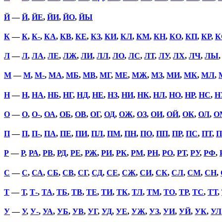
Й
—
Й
,
ЙЕ
,
ЙИ
,
ЙО
,
ЙЫ
К
—
К
,
К-
,
КА
,
КВ
,
КЕ
,
КЗ
,
КИ
,
КЛ
,
КМ
,
КН
,
КО
,
КП
,
КР
,
К
Л
—
Л
,
ЛА
,
ЛЕ
,
ЛЖ
,
ЛИ
,
ЛЛ
,
ЛО
,
ЛС
,
ЛТ
,
ЛУ
,
ЛХ
,
ЛЧ
,
ЛЫ
М
—
М
,
М-
,
МА
,
МБ
,
МВ
,
МГ
,
МЕ
,
МЖ
,
МЗ
,
МИ
,
МК
,
МЛ
,
Н
—
Н
,
НА
,
НБ
,
НГ
,
НД
,
НЕ
,
НЗ
,
НИ
,
НК
,
НЛ
,
НО
,
НР
,
НС
,
Н
О
—
О
,
О-
,
ОА
,
ОБ
,
ОВ
,
ОГ
,
ОД
,
ОЖ
,
ОЗ
,
ОИ
,
ОЙ
,
ОК
,
ОЛ
,
О
П
—
П
,
П-
,
ПА
,
ПЕ
,
ПИ
,
ПЛ
,
ПМ
,
ПН
,
ПО
,
ПП
,
ПР
,
ПС
,
ПТ
,
П
Р
—
Р
,
РА
,
РВ
,
РД
,
РЕ
,
РЖ
,
РИ
,
РК
,
РМ
,
РН
,
РО
,
РТ
,
РУ
,
РФ
,
С
—
С
,
СА
,
СБ
,
СВ
,
СГ
,
СД
,
СЕ
,
СЖ
,
СИ
,
СК
,
СЛ
,
СМ
,
СН
,
Т
—
Т
,
Т-
,
ТА
,
ТБ
,
ТВ
,
ТЕ
,
ТИ
,
ТК
,
ТЛ
,
ТМ
,
ТО
,
ТР
,
ТС
,
ТТ
,
У
—
У
,
У-
,
УА
,
УБ
,
УВ
,
УГ
,
УД
,
УЕ
,
УЖ
,
УЗ
,
УИ
,
УЙ
,
УК
,
УЛ