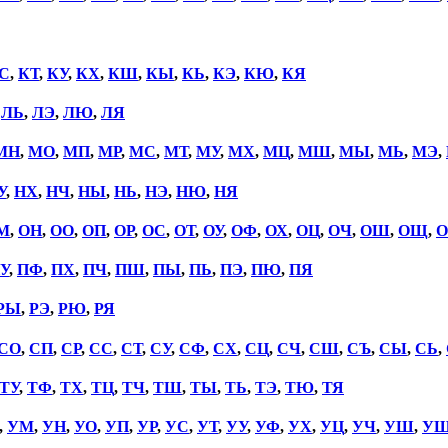
С
,
КТ
,
КУ
,
КХ
,
КШ
,
КЫ
,
КЬ
,
КЭ
,
КЮ
,
КЯ
,
ЛЬ
,
ЛЭ
,
ЛЮ
,
ЛЯ
МН
,
МО
,
МП
,
МР
,
МС
,
МТ
,
МУ
,
МХ
,
МЦ
,
МШ
,
МЫ
,
МЬ
,
МЭ
,
У
,
НХ
,
НЧ
,
НЫ
,
НЬ
,
НЭ
,
НЮ
,
НЯ
М
,
ОН
,
ОО
,
ОП
,
ОР
,
ОС
,
ОТ
,
ОУ
,
ОФ
,
ОХ
,
ОЦ
,
ОЧ
,
ОШ
,
ОЩ
,
О
У
,
ПФ
,
ПХ
,
ПЧ
,
ПШ
,
ПЫ
,
ПЬ
,
ПЭ
,
ПЮ
,
ПЯ
РЫ
,
РЭ
,
РЮ
,
РЯ
СО
,
СП
,
СР
,
СС
,
СТ
,
СУ
,
СФ
,
СХ
,
СЦ
,
СЧ
,
СШ
,
СЪ
,
СЫ
,
СЬ
,
ТУ
,
ТФ
,
ТХ
,
ТЦ
,
ТЧ
,
ТШ
,
ТЫ
,
ТЬ
,
ТЭ
,
ТЮ
,
ТЯ
,
УМ
,
УН
,
УО
,
УП
,
УР
,
УС
,
УТ
,
УУ
,
УФ
,
УХ
,
УЦ
,
УЧ
,
УШ
,
У