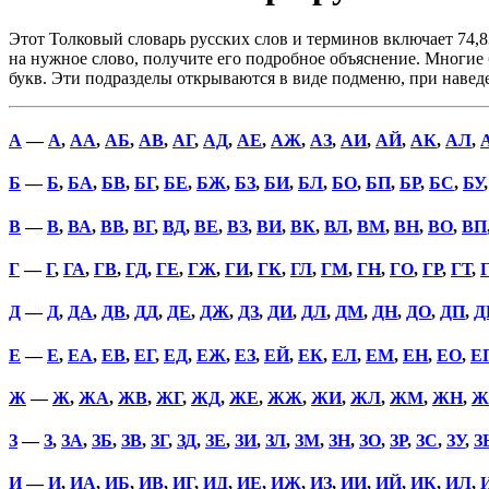
Этот Толковый словарь русских слов и терминов включает 74,8
на нужное слово, получите его подробное объяснение. Многие б
букв. Эти подразделы открываются в виде подменю, при наве
А
—
А
,
АА
,
АБ
,
АВ
,
АГ
,
АД
,
АЕ
,
АЖ
,
АЗ
,
АИ
,
АЙ
,
АК
,
АЛ
,
Б
—
Б
,
БА
,
БВ
,
БГ
,
БЕ
,
БЖ
,
БЗ
,
БИ
,
БЛ
,
БО
,
БП
,
БР
,
БС
,
БУ
В
—
В
,
ВА
,
ВВ
,
ВГ
,
ВД
,
ВЕ
,
ВЗ
,
ВИ
,
ВК
,
ВЛ
,
ВМ
,
ВН
,
ВО
,
ВП
Г
—
Г
,
ГА
,
ГВ
,
ГД
,
ГЕ
,
ГЖ
,
ГИ
,
ГК
,
ГЛ
,
ГМ
,
ГН
,
ГО
,
ГР
,
ГТ
,
Д
—
Д
,
ДА
,
ДВ
,
ДД
,
ДЕ
,
ДЖ
,
ДЗ
,
ДИ
,
ДЛ
,
ДМ
,
ДН
,
ДО
,
ДП
,
Д
Е
—
Е
,
ЕА
,
ЕВ
,
ЕГ
,
ЕД
,
ЕЖ
,
ЕЗ
,
ЕЙ
,
ЕК
,
ЕЛ
,
ЕМ
,
ЕН
,
ЕО
,
Е
Ж
—
Ж
,
ЖА
,
ЖВ
,
ЖГ
,
ЖД
,
ЖЕ
,
ЖЖ
,
ЖИ
,
ЖЛ
,
ЖМ
,
ЖН
,
Ж
З
—
З
,
ЗА
,
ЗБ
,
ЗВ
,
ЗГ
,
ЗД
,
ЗЕ
,
ЗИ
,
ЗЛ
,
ЗМ
,
ЗН
,
ЗО
,
ЗР
,
ЗС
,
ЗУ
,
З
И
—
И
,
ИА
,
ИБ
,
ИВ
,
ИГ
,
ИД
,
ИЕ
,
ИЖ
,
ИЗ
,
ИИ
,
ИЙ
,
ИК
,
ИЛ
,