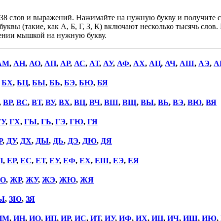
38 слов и выражений. Нажимайте на нужную букву и получите сп
уквы (такие, как А, Б, Г, З, К) включают несколько тысячь слов
дении мышкой на нужную букву.
АМ
,
АН
,
АО
,
АП
,
АР
,
АС
,
АТ
,
АУ
,
АФ
,
АХ
,
АЦ
,
АЧ
,
АШ
,
АЭ
,
А
,
БХ
,
БЦ
,
БЫ
,
БЬ
,
БЭ
,
БЮ
,
БЯ
,
ВР
,
ВС
,
ВТ
,
ВУ
,
ВХ
,
ВЦ
,
ВЧ
,
ВШ
,
ВЩ
,
ВЫ
,
ВЬ
,
ВЭ
,
ВЮ
,
ВЯ
ГУ
,
ГХ
,
ГЫ
,
ГЬ
,
ГЭ
,
ГЮ
,
ГЯ
Р
,
ДУ
,
ДХ
,
ДЫ
,
ДЬ
,
ДЭ
,
ДЮ
,
ДЯ
П
,
ЕР
,
ЕС
,
ЕТ
,
ЕУ
,
ЕФ
,
ЕХ
,
ЕШ
,
ЕЭ
,
ЕЯ
О
,
ЖР
,
ЖУ
,
ЖЭ
,
ЖЮ
,
ЖЯ
Ы
,
ЗЮ
,
ЗЯ
ИМ
,
ИН
,
ИО
,
ИП
,
ИР
,
ИС
,
ИТ
,
ИУ
,
ИФ
,
ИХ
,
ИЦ
,
ИЧ
,
ИШ
,
ИЮ
,