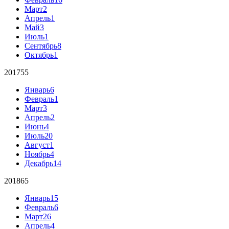
Март
2
Апрель
1
Май
3
Июль
1
Сентябрь
8
Октябрь
1
2017
55
Январь
6
Февраль
1
Март
3
Апрель
2
Июнь
4
Июль
20
Август
1
Ноябрь
4
Декабрь
14
2018
65
Январь
15
Февраль
6
Март
26
Апрель
4