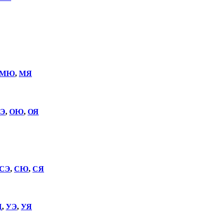
МЮ
,
МЯ
Э
,
ОЮ
,
ОЯ
СЭ
,
СЮ
,
СЯ
Щ
,
УЭ
,
УЯ