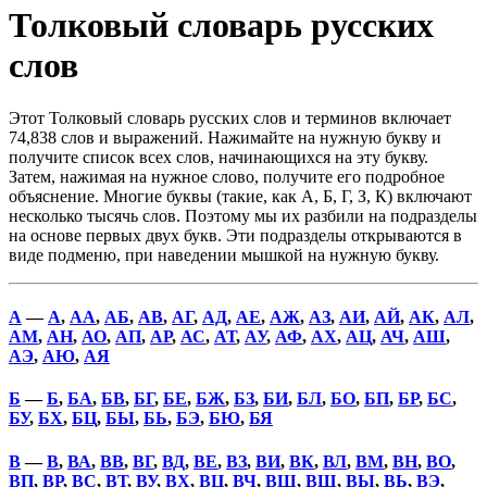
Толковый словарь русских
слов
Этот Толковый словарь русских слов и терминов включает
74,838 слов и выражений. Нажимайте на нужную букву и
получите список всех слов, начинающихся на эту букву.
Затем, нажимая на нужное слово, получите его подробное
объяснение. Многие буквы (такие, как А, Б, Г, З, К) включают
несколько тысячь слов. Поэтому мы их разбили на подразделы
на основе первых двух букв. Эти подразделы открываются в
виде подменю, при наведении мышкой на нужную букву.
А
—
А
,
АА
,
АБ
,
АВ
,
АГ
,
АД
,
АЕ
,
АЖ
,
АЗ
,
АИ
,
АЙ
,
АК
,
АЛ
,
АМ
,
АН
,
АО
,
АП
,
АР
,
АС
,
АТ
,
АУ
,
АФ
,
АХ
,
АЦ
,
АЧ
,
АШ
,
АЭ
,
АЮ
,
АЯ
Б
—
Б
,
БА
,
БВ
,
БГ
,
БЕ
,
БЖ
,
БЗ
,
БИ
,
БЛ
,
БО
,
БП
,
БР
,
БС
,
БУ
,
БХ
,
БЦ
,
БЫ
,
БЬ
,
БЭ
,
БЮ
,
БЯ
В
—
В
,
ВА
,
ВВ
,
ВГ
,
ВД
,
ВЕ
,
ВЗ
,
ВИ
,
ВК
,
ВЛ
,
ВМ
,
ВН
,
ВО
,
ВП
,
ВР
,
ВС
,
ВТ
,
ВУ
,
ВХ
,
ВЦ
,
ВЧ
,
ВШ
,
ВЩ
,
ВЫ
,
ВЬ
,
ВЭ
,