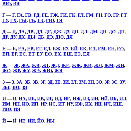
ВЮ
,
ВЯ
Г
—
Г
,
ГА
,
ГВ
,
ГД
,
ГЕ
,
ГЖ
,
ГИ
,
ГК
,
ГЛ
,
ГМ
,
ГН
,
ГО
,
ГР
,
ГТ
,
ГУ
,
ГХ
,
ГЫ
,
ГЬ
,
ГЭ
,
ГЮ
,
ГЯ
Д
—
Д
,
ДА
,
ДВ
,
ДД
,
ДЕ
,
ДЖ
,
ДЗ
,
ДИ
,
ДЛ
,
ДМ
,
ДН
,
ДО
,
ДП
,
ДР
,
ДУ
,
ДХ
,
ДЫ
,
ДЬ
,
ДЭ
,
ДЮ
,
ДЯ
Е
—
Е
,
ЕА
,
ЕВ
,
ЕГ
,
ЕД
,
ЕЖ
,
ЕЗ
,
ЕЙ
,
ЕК
,
ЕЛ
,
ЕМ
,
ЕН
,
ЕО
,
ЕП
,
ЕР
,
ЕС
,
ЕТ
,
ЕУ
,
ЕФ
,
ЕХ
,
ЕШ
,
ЕЭ
,
ЕЯ
Ж
—
Ж
,
ЖА
,
ЖВ
,
ЖГ
,
ЖД
,
ЖЕ
,
ЖЖ
,
ЖИ
,
ЖЛ
,
ЖМ
,
ЖН
,
ЖО
,
ЖР
,
ЖУ
,
ЖЭ
,
ЖЮ
,
ЖЯ
З
—
З
,
ЗА
,
ЗБ
,
ЗВ
,
ЗГ
,
ЗД
,
ЗЕ
,
ЗИ
,
ЗЛ
,
ЗМ
,
ЗН
,
ЗО
,
ЗР
,
ЗС
,
ЗУ
,
ЗЫ
,
ЗЮ
,
ЗЯ
И
—
И
,
ИА
,
ИБ
,
ИВ
,
ИГ
,
ИД
,
ИЕ
,
ИЖ
,
ИЗ
,
ИИ
,
ИЙ
,
ИК
,
ИЛ
,
ИМ
,
ИН
,
ИО
,
ИП
,
ИР
,
ИС
,
ИТ
,
ИУ
,
ИФ
,
ИХ
,
ИЦ
,
ИЧ
,
ИШ
,
ИЮ
,
ИЯ
Й
—
Й
,
ЙЕ
,
ЙИ
,
ЙО
,
ЙЫ