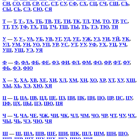
СН
,
СО
,
СП
,
СР
,
СС
,
СТ
,
СУ
,
СФ
,
СХ
,
СЦ
,
СЧ
,
СШ
,
СЪ
,
СЫ
,
СЬ
,
СЭ
,
СЮ
,
СЯ
Т
—
Т
,
Т-
,
ТА
,
ТБ
,
ТВ
,
ТЕ
,
ТИ
,
ТК
,
ТЛ
,
ТМ
,
ТО
,
ТР
,
ТС
,
ТТ
,
ТУ
,
ТФ
,
ТХ
,
ТЦ
,
ТЧ
,
ТШ
,
ТЫ
,
ТЬ
,
ТЭ
,
ТЮ
,
ТЯ
У
—
У
,
У-
,
УА
,
УБ
,
УВ
,
УГ
,
УД
,
УЕ
,
УЖ
,
УЗ
,
УИ
,
УЙ
,
УК
,
УЛ
,
УМ
,
УН
,
УО
,
УП
,
УР
,
УС
,
УТ
,
УУ
,
УФ
,
УХ
,
УЦ
,
УЧ
,
УШ
,
УЩ
,
УЭ
,
УЯ
Ф
—
Ф
,
ФА
,
ФБ
,
ФЕ
,
ФЗ
,
ФИ
,
ФЛ
,
ФМ
,
ФО
,
ФР
,
ФТ
,
ФУ
,
ФЬ
,
ФЭ
,
ФЮ
Х
—
Х
,
ХА
,
ХВ
,
ХЕ
,
ХИ
,
ХЛ
,
ХМ
,
ХН
,
ХО
,
ХР
,
ХТ
,
ХУ
,
ХШ
,
ХЫ
,
ХЬ
,
ХЭ
,
ХЮ
,
ХЯ
Ц
—
Ц
,
ЦА
,
ЦВ
,
ЦД
,
ЦЕ
,
ЦЗ
,
ЦИ
,
ЦК
,
ЦН
,
ЦО
,
ЦР
,
ЦС
,
ЦУ
,
ЦФ
,
ЦХ
,
ЦЫ
,
ЦЭ
,
ЦЮ
,
ЦЯ
Ч
—
Ч
,
ЧА
,
ЧЕ
,
ЧЖ
,
ЧИ
,
ЧК
,
ЧЛ
,
ЧМ
,
ЧО
,
ЧР
,
ЧТ
,
ЧУ
,
ЧХ
,
ЧЫ
,
ЧЬ
,
ЧЭ
,
ЧЮ
,
ЧЯ
Ш
—
Ш
,
ША
,
ШВ
,
ШЕ
,
ШИ
,
ШК
,
ШЛ
,
ШМ
,
ШН
,
ШО
,