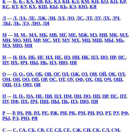
К
—
К
,
К-
,
КА
,
КВ
,
КЕ
,
КЗ
,
КИ
,
КЛ
,
КМ
,
КН
,
КО
,
КП
,
КР
,
КС
,
КТ
,
КУ
,
КХ
,
КШ
,
КЫ
,
КЬ
,
КЭ
,
КЮ
,
КЯ
Л
—
Л
,
ЛА
,
ЛЕ
,
ЛЖ
,
ЛИ
,
ЛЛ
,
ЛО
,
ЛС
,
ЛТ
,
ЛУ
,
ЛХ
,
ЛЧ
,
ЛЫ
,
ЛЬ
,
ЛЭ
,
ЛЮ
,
ЛЯ
М
—
М
,
М-
,
МА
,
МБ
,
МВ
,
МГ
,
МЕ
,
МЖ
,
МЗ
,
МИ
,
МК
,
МЛ
,
МН
,
МО
,
МП
,
МР
,
МС
,
МТ
,
МУ
,
МХ
,
МЦ
,
МШ
,
МЫ
,
МЬ
,
МЭ
,
МЮ
,
МЯ
Н
—
Н
,
НА
,
НБ
,
НГ
,
НД
,
НЕ
,
НЗ
,
НИ
,
НК
,
НЛ
,
НО
,
НР
,
НС
,
НУ
,
НХ
,
НЧ
,
НЫ
,
НЬ
,
НЭ
,
НЮ
,
НЯ
О
—
О
,
О-
,
ОА
,
ОБ
,
ОВ
,
ОГ
,
ОД
,
ОЖ
,
ОЗ
,
ОИ
,
ОЙ
,
ОК
,
ОЛ
,
ОМ
,
ОН
,
ОО
,
ОП
,
ОР
,
ОС
,
ОТ
,
ОУ
,
ОФ
,
ОХ
,
ОЦ
,
ОЧ
,
ОШ
,
ОЩ
,
ОЭ
,
ОЮ
,
ОЯ
П
—
П
,
П-
,
ПА
,
ПЕ
,
ПИ
,
ПЛ
,
ПМ
,
ПН
,
ПО
,
ПП
,
ПР
,
ПС
,
ПТ
,
ПУ
,
ПФ
,
ПХ
,
ПЧ
,
ПШ
,
ПЫ
,
ПЬ
,
ПЭ
,
ПЮ
,
ПЯ
Р
—
Р
,
РА
,
РВ
,
РД
,
РЕ
,
РЖ
,
РИ
,
РК
,
РМ
,
РН
,
РО
,
РТ
,
РУ
,
РФ
,
РЫ
,
РЭ
,
РЮ
,
РЯ
С
—
С
,
СА
,
СБ
,
СВ
,
СГ
,
СД
,
СЕ
,
СЖ
,
СИ
,
СК
,
СЛ
,
СМ
,