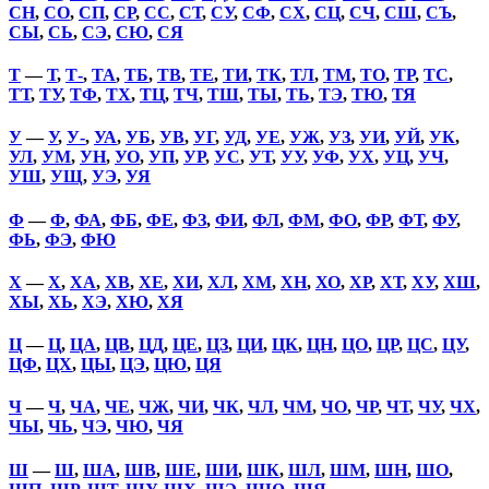
СН
,
СО
,
СП
,
СР
,
СС
,
СТ
,
СУ
,
СФ
,
СХ
,
СЦ
,
СЧ
,
СШ
,
СЪ
,
СЫ
,
СЬ
,
СЭ
,
СЮ
,
СЯ
Т
—
Т
,
Т-
,
ТА
,
ТБ
,
ТВ
,
ТЕ
,
ТИ
,
ТК
,
ТЛ
,
ТМ
,
ТО
,
ТР
,
ТС
,
ТТ
,
ТУ
,
ТФ
,
ТХ
,
ТЦ
,
ТЧ
,
ТШ
,
ТЫ
,
ТЬ
,
ТЭ
,
ТЮ
,
ТЯ
У
—
У
,
У-
,
УА
,
УБ
,
УВ
,
УГ
,
УД
,
УЕ
,
УЖ
,
УЗ
,
УИ
,
УЙ
,
УК
,
УЛ
,
УМ
,
УН
,
УО
,
УП
,
УР
,
УС
,
УТ
,
УУ
,
УФ
,
УХ
,
УЦ
,
УЧ
,
УШ
,
УЩ
,
УЭ
,
УЯ
Ф
—
Ф
,
ФА
,
ФБ
,
ФЕ
,
ФЗ
,
ФИ
,
ФЛ
,
ФМ
,
ФО
,
ФР
,
ФТ
,
ФУ
,
ФЬ
,
ФЭ
,
ФЮ
Х
—
Х
,
ХА
,
ХВ
,
ХЕ
,
ХИ
,
ХЛ
,
ХМ
,
ХН
,
ХО
,
ХР
,
ХТ
,
ХУ
,
ХШ
,
ХЫ
,
ХЬ
,
ХЭ
,
ХЮ
,
ХЯ
Ц
—
Ц
,
ЦА
,
ЦВ
,
ЦД
,
ЦЕ
,
ЦЗ
,
ЦИ
,
ЦК
,
ЦН
,
ЦО
,
ЦР
,
ЦС
,
ЦУ
,
ЦФ
,
ЦХ
,
ЦЫ
,
ЦЭ
,
ЦЮ
,
ЦЯ
Ч
—
Ч
,
ЧА
,
ЧЕ
,
ЧЖ
,
ЧИ
,
ЧК
,
ЧЛ
,
ЧМ
,
ЧО
,
ЧР
,
ЧТ
,
ЧУ
,
ЧХ
,
ЧЫ
,
ЧЬ
,
ЧЭ
,
ЧЮ
,
ЧЯ
Ш
—
Ш
,
ША
,
ШВ
,
ШЕ
,
ШИ
,
ШК
,
ШЛ
,
ШМ
,
ШН
,
ШО
,