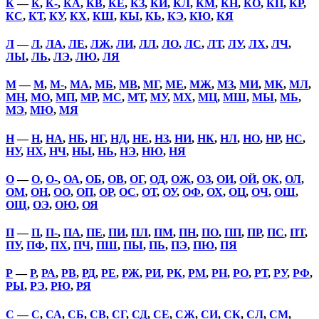
К
—
К
,
К-
,
КА
,
КВ
,
КЕ
,
КЗ
,
КИ
,
КЛ
,
КМ
,
КН
,
КО
,
КП
,
КР
,
КС
,
КТ
,
КУ
,
КХ
,
КШ
,
КЫ
,
КЬ
,
КЭ
,
КЮ
,
КЯ
Л
—
Л
,
ЛА
,
ЛЕ
,
ЛЖ
,
ЛИ
,
ЛЛ
,
ЛО
,
ЛС
,
ЛТ
,
ЛУ
,
ЛХ
,
ЛЧ
,
ЛЫ
,
ЛЬ
,
ЛЭ
,
ЛЮ
,
ЛЯ
М
—
М
,
М-
,
МА
,
МБ
,
МВ
,
МГ
,
МЕ
,
МЖ
,
МЗ
,
МИ
,
МК
,
МЛ
,
МН
,
МО
,
МП
,
МР
,
МС
,
МТ
,
МУ
,
МХ
,
МЦ
,
МШ
,
МЫ
,
МЬ
,
МЭ
,
МЮ
,
МЯ
Н
—
Н
,
НА
,
НБ
,
НГ
,
НД
,
НЕ
,
НЗ
,
НИ
,
НК
,
НЛ
,
НО
,
НР
,
НС
,
НУ
,
НХ
,
НЧ
,
НЫ
,
НЬ
,
НЭ
,
НЮ
,
НЯ
О
—
О
,
О-
,
ОА
,
ОБ
,
ОВ
,
ОГ
,
ОД
,
ОЖ
,
ОЗ
,
ОИ
,
ОЙ
,
ОК
,
ОЛ
,
ОМ
,
ОН
,
ОО
,
ОП
,
ОР
,
ОС
,
ОТ
,
ОУ
,
ОФ
,
ОХ
,
ОЦ
,
ОЧ
,
ОШ
,
ОЩ
,
ОЭ
,
ОЮ
,
ОЯ
П
—
П
,
П-
,
ПА
,
ПЕ
,
ПИ
,
ПЛ
,
ПМ
,
ПН
,
ПО
,
ПП
,
ПР
,
ПС
,
ПТ
,
ПУ
,
ПФ
,
ПХ
,
ПЧ
,
ПШ
,
ПЫ
,
ПЬ
,
ПЭ
,
ПЮ
,
ПЯ
Р
—
Р
,
РА
,
РВ
,
РД
,
РЕ
,
РЖ
,
РИ
,
РК
,
РМ
,
РН
,
РО
,
РТ
,
РУ
,
РФ
,
РЫ
,
РЭ
,
РЮ
,
РЯ
С
—
С
,
СА
,
СБ
,
СВ
,
СГ
,
СД
,
СЕ
,
СЖ
,
СИ
,
СК
,
СЛ
,
СМ
,