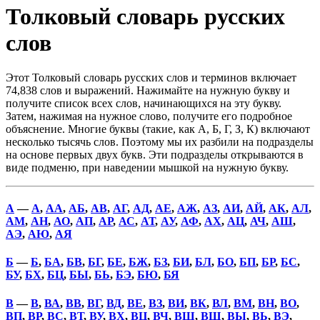
Толковый словарь русских
слов
Этот Толковый словарь русских слов и терминов включает
74,838 слов и выражений. Нажимайте на нужную букву и
получите список всех слов, начинающихся на эту букву.
Затем, нажимая на нужное слово, получите его подробное
объяснение. Многие буквы (такие, как А, Б, Г, З, К) включают
несколько тысячь слов. Поэтому мы их разбили на подразделы
на основе первых двух букв. Эти подразделы открываются в
виде подменю, при наведении мышкой на нужную букву.
А
—
А
,
АА
,
АБ
,
АВ
,
АГ
,
АД
,
АЕ
,
АЖ
,
АЗ
,
АИ
,
АЙ
,
АК
,
АЛ
,
АМ
,
АН
,
АО
,
АП
,
АР
,
АС
,
АТ
,
АУ
,
АФ
,
АХ
,
АЦ
,
АЧ
,
АШ
,
АЭ
,
АЮ
,
АЯ
Б
—
Б
,
БА
,
БВ
,
БГ
,
БЕ
,
БЖ
,
БЗ
,
БИ
,
БЛ
,
БО
,
БП
,
БР
,
БС
,
БУ
,
БХ
,
БЦ
,
БЫ
,
БЬ
,
БЭ
,
БЮ
,
БЯ
В
—
В
,
ВА
,
ВВ
,
ВГ
,
ВД
,
ВЕ
,
ВЗ
,
ВИ
,
ВК
,
ВЛ
,
ВМ
,
ВН
,
ВО
,
ВП
,
ВР
,
ВС
,
ВТ
,
ВУ
,
ВХ
,
ВЦ
,
ВЧ
,
ВШ
,
ВЩ
,
ВЫ
,
ВЬ
,
ВЭ
,