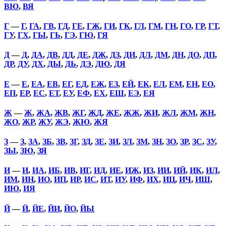
ВЮ
,
ВЯ
Г
—
Г
,
ГА
,
ГВ
,
ГД
,
ГЕ
,
ГЖ
,
ГИ
,
ГК
,
ГЛ
,
ГМ
,
ГН
,
ГО
,
ГР
,
ГТ
,
ГУ
,
ГХ
,
ГЫ
,
ГЬ
,
ГЭ
,
ГЮ
,
ГЯ
Д
—
Д
,
ДА
,
ДВ
,
ДД
,
ДЕ
,
ДЖ
,
ДЗ
,
ДИ
,
ДЛ
,
ДМ
,
ДН
,
ДО
,
ДП
,
ДР
,
ДУ
,
ДХ
,
ДЫ
,
ДЬ
,
ДЭ
,
ДЮ
,
ДЯ
Е
—
Е
,
ЕА
,
ЕВ
,
ЕГ
,
ЕД
,
ЕЖ
,
ЕЗ
,
ЕЙ
,
ЕК
,
ЕЛ
,
ЕМ
,
ЕН
,
ЕО
,
ЕП
,
ЕР
,
ЕС
,
ЕТ
,
ЕУ
,
ЕФ
,
ЕХ
,
ЕШ
,
ЕЭ
,
ЕЯ
Ж
—
Ж
,
ЖА
,
ЖВ
,
ЖГ
,
ЖД
,
ЖЕ
,
ЖЖ
,
ЖИ
,
ЖЛ
,
ЖМ
,
ЖН
,
ЖО
,
ЖР
,
ЖУ
,
ЖЭ
,
ЖЮ
,
ЖЯ
З
—
З
,
ЗА
,
ЗБ
,
ЗВ
,
ЗГ
,
ЗД
,
ЗЕ
,
ЗИ
,
ЗЛ
,
ЗМ
,
ЗН
,
ЗО
,
ЗР
,
ЗС
,
ЗУ
,
ЗЫ
,
ЗЮ
,
ЗЯ
И
—
И
,
ИА
,
ИБ
,
ИВ
,
ИГ
,
ИД
,
ИЕ
,
ИЖ
,
ИЗ
,
ИИ
,
ИЙ
,
ИК
,
ИЛ
,
ИМ
,
ИН
,
ИО
,
ИП
,
ИР
,
ИС
,
ИТ
,
ИУ
,
ИФ
,
ИХ
,
ИЦ
,
ИЧ
,
ИШ
,
ИЮ
,
ИЯ
Й
—
Й
,
ЙЕ
,
ЙИ
,
ЙО
,
ЙЫ