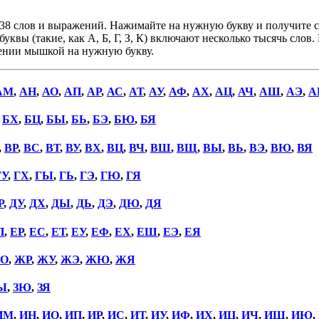
38 слов и выражений. Нажимайте на нужную букву и получите сп
уквы (такие, как А, Б, Г, З, К) включают несколько тысячь слов
дении мышкой на нужную букву.
АМ
,
АН
,
АО
,
АП
,
АР
,
АС
,
АТ
,
АУ
,
АФ
,
АХ
,
АЦ
,
АЧ
,
АШ
,
АЭ
,
А
,
БХ
,
БЦ
,
БЫ
,
БЬ
,
БЭ
,
БЮ
,
БЯ
,
ВР
,
ВС
,
ВТ
,
ВУ
,
ВХ
,
ВЦ
,
ВЧ
,
ВШ
,
ВЩ
,
ВЫ
,
ВЬ
,
ВЭ
,
ВЮ
,
ВЯ
ГУ
,
ГХ
,
ГЫ
,
ГЬ
,
ГЭ
,
ГЮ
,
ГЯ
Р
,
ДУ
,
ДХ
,
ДЫ
,
ДЬ
,
ДЭ
,
ДЮ
,
ДЯ
П
,
ЕР
,
ЕС
,
ЕТ
,
ЕУ
,
ЕФ
,
ЕХ
,
ЕШ
,
ЕЭ
,
ЕЯ
О
,
ЖР
,
ЖУ
,
ЖЭ
,
ЖЮ
,
ЖЯ
Ы
,
ЗЮ
,
ЗЯ
ИМ
,
ИН
,
ИО
,
ИП
,
ИР
,
ИС
,
ИТ
,
ИУ
,
ИФ
,
ИХ
,
ИЦ
,
ИЧ
,
ИШ
,
ИЮ
,