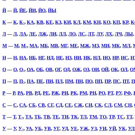
Й
—
Й
,
ЙЕ
,
ЙИ
,
ЙО
,
ЙЫ
К
—
К
,
К-
,
КА
,
КВ
,
КЕ
,
КЗ
,
КИ
,
КЛ
,
КМ
,
КН
,
КО
,
КП
,
КР
,
К
Л
—
Л
,
ЛА
,
ЛЕ
,
ЛЖ
,
ЛИ
,
ЛЛ
,
ЛО
,
ЛС
,
ЛТ
,
ЛУ
,
ЛХ
,
ЛЧ
,
ЛЫ
М
—
М
,
М-
,
МА
,
МБ
,
МВ
,
МГ
,
МЕ
,
МЖ
,
МЗ
,
МИ
,
МК
,
МЛ
,
Н
—
Н
,
НА
,
НБ
,
НГ
,
НД
,
НЕ
,
НЗ
,
НИ
,
НК
,
НЛ
,
НО
,
НР
,
НС
,
Н
О
—
О
,
О-
,
ОА
,
ОБ
,
ОВ
,
ОГ
,
ОД
,
ОЖ
,
ОЗ
,
ОИ
,
ОЙ
,
ОК
,
ОЛ
,
О
П
—
П
,
П-
,
ПА
,
ПЕ
,
ПИ
,
ПЛ
,
ПМ
,
ПН
,
ПО
,
ПП
,
ПР
,
ПС
,
ПТ
,
П
Р
—
Р
,
РА
,
РВ
,
РД
,
РЕ
,
РЖ
,
РИ
,
РК
,
РМ
,
РН
,
РО
,
РТ
,
РУ
,
РФ
,
С
—
С
,
СА
,
СБ
,
СВ
,
СГ
,
СД
,
СЕ
,
СЖ
,
СИ
,
СК
,
СЛ
,
СМ
,
СН
,
Т
—
Т
,
Т-
,
ТА
,
ТБ
,
ТВ
,
ТЕ
,
ТИ
,
ТК
,
ТЛ
,
ТМ
,
ТО
,
ТР
,
ТС
,
ТТ
,
У
—
У
,
У-
,
УА
,
УБ
,
УВ
,
УГ
,
УД
,
УЕ
,
УЖ
,
УЗ
,
УИ
,
УЙ
,
УК
,
УЛ