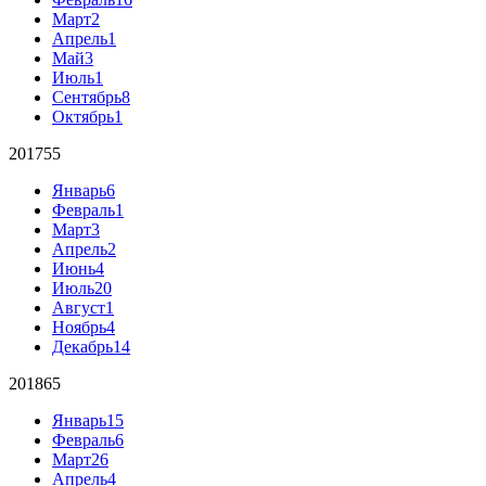
Март
2
Апрель
1
Май
3
Июль
1
Сентябрь
8
Октябрь
1
2017
55
Январь
6
Февраль
1
Март
3
Апрель
2
Июнь
4
Июль
20
Август
1
Ноябрь
4
Декабрь
14
2018
65
Январь
15
Февраль
6
Март
26
Апрель
4