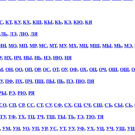
С
,
КТ
,
КУ
,
КХ
,
КШ
,
КЫ
,
КЬ
,
КЭ
,
КЮ
,
КЯ
,
ЛЬ
,
ЛЭ
,
ЛЮ
,
ЛЯ
МН
,
МО
,
МП
,
МР
,
МС
,
МТ
,
МУ
,
МХ
,
МЦ
,
МШ
,
МЫ
,
МЬ
,
МЭ
,
У
,
НХ
,
НЧ
,
НЫ
,
НЬ
,
НЭ
,
НЮ
,
НЯ
М
,
ОН
,
ОО
,
ОП
,
ОР
,
ОС
,
ОТ
,
ОУ
,
ОФ
,
ОХ
,
ОЦ
,
ОЧ
,
ОШ
,
ОЩ
,
О
У
,
ПФ
,
ПХ
,
ПЧ
,
ПШ
,
ПЫ
,
ПЬ
,
ПЭ
,
ПЮ
,
ПЯ
РЫ
,
РЭ
,
РЮ
,
РЯ
СО
,
СП
,
СР
,
СС
,
СТ
,
СУ
,
СФ
,
СХ
,
СЦ
,
СЧ
,
СШ
,
СЪ
,
СЫ
,
СЬ
,
ТУ
,
ТФ
,
ТХ
,
ТЦ
,
ТЧ
,
ТШ
,
ТЫ
,
ТЬ
,
ТЭ
,
ТЮ
,
ТЯ
,
УМ
,
УН
,
УО
,
УП
,
УР
,
УС
,
УТ
,
УУ
,
УФ
,
УХ
,
УЦ
,
УЧ
,
УШ
,
У