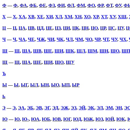
Ф
—
Ф
,
ФА
,
ФБ
,
ФЕ
,
ФЗ
,
ФИ
,
ФЛ
,
ФМ
,
ФО
,
ФР
,
ФТ
,
ФУ
,
Ф
Х
—
Х
,
ХА
,
ХВ
,
ХЕ
,
ХИ
,
ХЛ
,
ХМ
,
ХН
,
ХО
,
ХР
,
ХТ
,
ХУ
,
ХШ
,
Ц
—
Ц
,
ЦА
,
ЦВ
,
ЦД
,
ЦЕ
,
ЦЗ
,
ЦИ
,
ЦК
,
ЦН
,
ЦО
,
ЦР
,
ЦС
,
ЦУ
,
Ц
Ч
—
Ч
,
ЧА
,
ЧЕ
,
ЧЖ
,
ЧИ
,
ЧК
,
ЧЛ
,
ЧМ
,
ЧО
,
ЧР
,
ЧТ
,
ЧУ
,
ЧХ
,
Ш
—
Ш
,
ША
,
ШВ
,
ШЕ
,
ШИ
,
ШК
,
ШЛ
,
ШМ
,
ШН
,
ШО
,
Ш
Щ
—
Щ
,
ЩА
,
ЩЕ
,
ЩИ
,
ЩО
,
ЩУ
Ъ
Ы
—
Ы
,
ЫГ
,
ЫЛ
,
ЫН
,
ЫО
,
ЫП
,
ЫР
Ь
Э
—
Э
,
ЭА
,
ЭБ
,
ЭВ
,
ЭГ
,
ЭД
,
ЭЖ
,
ЭЗ
,
ЭЙ
,
ЭК
,
ЭЛ
,
ЭМ
,
ЭН
,
Э
Ю
—
Ю
,
Ю-
,
ЮА
,
ЮБ
,
ЮВ
,
ЮГ
,
ЮД
,
ЮЖ
,
ЮЗ
,
ЮЙ
,
ЮК
,