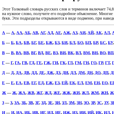
Этот Толковый словарь русских слов и терминов включает 74,8
на нужное слово, получите его подробное объяснение. Многие б
букв. Эти подразделы открываются в виде подменю, при наве
А
—
А
,
АА
,
АБ
,
АВ
,
АГ
,
АД
,
АЕ
,
АЖ
,
АЗ
,
АИ
,
АЙ
,
АК
,
АЛ
,
Б
—
Б
,
БА
,
БВ
,
БГ
,
БЕ
,
БЖ
,
БЗ
,
БИ
,
БЛ
,
БО
,
БП
,
БР
,
БС
,
БУ
В
—
В
,
ВА
,
ВВ
,
ВГ
,
ВД
,
ВЕ
,
ВЗ
,
ВИ
,
ВК
,
ВЛ
,
ВМ
,
ВН
,
ВО
,
ВП
Г
—
Г
,
ГА
,
ГВ
,
ГД
,
ГЕ
,
ГЖ
,
ГИ
,
ГК
,
ГЛ
,
ГМ
,
ГН
,
ГО
,
ГР
,
ГТ
,
Д
—
Д
,
ДА
,
ДВ
,
ДД
,
ДЕ
,
ДЖ
,
ДЗ
,
ДИ
,
ДЛ
,
ДМ
,
ДН
,
ДО
,
ДП
,
Д
Е
—
Е
,
ЕА
,
ЕВ
,
ЕГ
,
ЕД
,
ЕЖ
,
ЕЗ
,
ЕЙ
,
ЕК
,
ЕЛ
,
ЕМ
,
ЕН
,
ЕО
,
Е
Ж
—
Ж
,
ЖА
,
ЖВ
,
ЖГ
,
ЖД
,
ЖЕ
,
ЖЖ
,
ЖИ
,
ЖЛ
,
ЖМ
,
ЖН
,
Ж
З
—
З
,
ЗА
,
ЗБ
,
ЗВ
,
ЗГ
,
ЗД
,
ЗЕ
,
ЗИ
,
ЗЛ
,
ЗМ
,
ЗН
,
ЗО
,
ЗР
,
ЗС
,
ЗУ
,
З
И
—
И
,
ИА
,
ИБ
,
ИВ
,
ИГ
,
ИД
,
ИЕ
,
ИЖ
,
ИЗ
,
ИИ
,
ИЙ
,
ИК
,
ИЛ
,