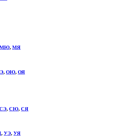
МЮ
,
МЯ
Э
,
ОЮ
,
ОЯ
СЭ
,
СЮ
,
СЯ
Щ
,
УЭ
,
УЯ