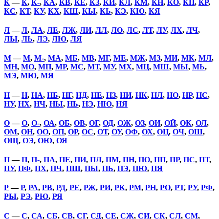
К
—
К
,
К-
,
КА
,
КВ
,
КЕ
,
КЗ
,
КИ
,
КЛ
,
КМ
,
КН
,
КО
,
КП
,
КР
,
КС
,
КТ
,
КУ
,
КХ
,
КШ
,
КЫ
,
КЬ
,
КЭ
,
КЮ
,
КЯ
Л
—
Л
,
ЛА
,
ЛЕ
,
ЛЖ
,
ЛИ
,
ЛЛ
,
ЛО
,
ЛС
,
ЛТ
,
ЛУ
,
ЛХ
,
ЛЧ
,
ЛЫ
,
ЛЬ
,
ЛЭ
,
ЛЮ
,
ЛЯ
М
—
М
,
М-
,
МА
,
МБ
,
МВ
,
МГ
,
МЕ
,
МЖ
,
МЗ
,
МИ
,
МК
,
МЛ
,
МН
,
МО
,
МП
,
МР
,
МС
,
МТ
,
МУ
,
МХ
,
МЦ
,
МШ
,
МЫ
,
МЬ
,
МЭ
,
МЮ
,
МЯ
Н
—
Н
,
НА
,
НБ
,
НГ
,
НД
,
НЕ
,
НЗ
,
НИ
,
НК
,
НЛ
,
НО
,
НР
,
НС
,
НУ
,
НХ
,
НЧ
,
НЫ
,
НЬ
,
НЭ
,
НЮ
,
НЯ
О
—
О
,
О-
,
ОА
,
ОБ
,
ОВ
,
ОГ
,
ОД
,
ОЖ
,
ОЗ
,
ОИ
,
ОЙ
,
ОК
,
ОЛ
,
ОМ
,
ОН
,
ОО
,
ОП
,
ОР
,
ОС
,
ОТ
,
ОУ
,
ОФ
,
ОХ
,
ОЦ
,
ОЧ
,
ОШ
,
ОЩ
,
ОЭ
,
ОЮ
,
ОЯ
П
—
П
,
П-
,
ПА
,
ПЕ
,
ПИ
,
ПЛ
,
ПМ
,
ПН
,
ПО
,
ПП
,
ПР
,
ПС
,
ПТ
,
ПУ
,
ПФ
,
ПХ
,
ПЧ
,
ПШ
,
ПЫ
,
ПЬ
,
ПЭ
,
ПЮ
,
ПЯ
Р
—
Р
,
РА
,
РВ
,
РД
,
РЕ
,
РЖ
,
РИ
,
РК
,
РМ
,
РН
,
РО
,
РТ
,
РУ
,
РФ
,
РЫ
,
РЭ
,
РЮ
,
РЯ
С
—
С
,
СА
,
СБ
,
СВ
,
СГ
,
СД
,
СЕ
,
СЖ
,
СИ
,
СК
,
СЛ
,
СМ
,