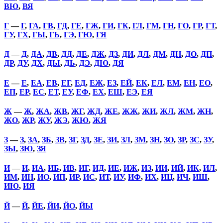
ВЮ
,
ВЯ
Г
—
Г
,
ГА
,
ГВ
,
ГД
,
ГЕ
,
ГЖ
,
ГИ
,
ГК
,
ГЛ
,
ГМ
,
ГН
,
ГО
,
ГР
,
ГТ
,
ГУ
,
ГХ
,
ГЫ
,
ГЬ
,
ГЭ
,
ГЮ
,
ГЯ
Д
—
Д
,
ДА
,
ДВ
,
ДД
,
ДЕ
,
ДЖ
,
ДЗ
,
ДИ
,
ДЛ
,
ДМ
,
ДН
,
ДО
,
ДП
,
ДР
,
ДУ
,
ДХ
,
ДЫ
,
ДЬ
,
ДЭ
,
ДЮ
,
ДЯ
Е
—
Е
,
ЕА
,
ЕВ
,
ЕГ
,
ЕД
,
ЕЖ
,
ЕЗ
,
ЕЙ
,
ЕК
,
ЕЛ
,
ЕМ
,
ЕН
,
ЕО
,
ЕП
,
ЕР
,
ЕС
,
ЕТ
,
ЕУ
,
ЕФ
,
ЕХ
,
ЕШ
,
ЕЭ
,
ЕЯ
Ж
—
Ж
,
ЖА
,
ЖВ
,
ЖГ
,
ЖД
,
ЖЕ
,
ЖЖ
,
ЖИ
,
ЖЛ
,
ЖМ
,
ЖН
,
ЖО
,
ЖР
,
ЖУ
,
ЖЭ
,
ЖЮ
,
ЖЯ
З
—
З
,
ЗА
,
ЗБ
,
ЗВ
,
ЗГ
,
ЗД
,
ЗЕ
,
ЗИ
,
ЗЛ
,
ЗМ
,
ЗН
,
ЗО
,
ЗР
,
ЗС
,
ЗУ
,
ЗЫ
,
ЗЮ
,
ЗЯ
И
—
И
,
ИА
,
ИБ
,
ИВ
,
ИГ
,
ИД
,
ИЕ
,
ИЖ
,
ИЗ
,
ИИ
,
ИЙ
,
ИК
,
ИЛ
,
ИМ
,
ИН
,
ИО
,
ИП
,
ИР
,
ИС
,
ИТ
,
ИУ
,
ИФ
,
ИХ
,
ИЦ
,
ИЧ
,
ИШ
,
ИЮ
,
ИЯ
Й
—
Й
,
ЙЕ
,
ЙИ
,
ЙО
,
ЙЫ