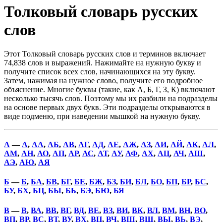
Толковый словарь русских
слов
Этот Толковый словарь русских слов и терминов включает
74,838 слов и выражений. Нажимайте на нужную букву и
получите список всех слов, начинающихся на эту букву.
Затем, нажимая на нужное слово, получите его подробное
объяснение. Многие буквы (такие, как А, Б, Г, З, К) включают
несколько тысячь слов. Поэтому мы их разбили на подразделы
на основе первых двух букв. Эти подразделы открываются в
виде подменю, при наведении мышкой на нужную букву.
А
—
А
,
АА
,
АБ
,
АВ
,
АГ
,
АД
,
АЕ
,
АЖ
,
АЗ
,
АИ
,
АЙ
,
АК
,
АЛ
,
АМ
,
АН
,
АО
,
АП
,
АР
,
АС
,
АТ
,
АУ
,
АФ
,
АХ
,
АЦ
,
АЧ
,
АШ
,
АЭ
,
АЮ
,
АЯ
Б
—
Б
,
БА
,
БВ
,
БГ
,
БЕ
,
БЖ
,
БЗ
,
БИ
,
БЛ
,
БО
,
БП
,
БР
,
БС
,
БУ
,
БХ
,
БЦ
,
БЫ
,
БЬ
,
БЭ
,
БЮ
,
БЯ
В
—
В
,
ВА
,
ВВ
,
ВГ
,
ВД
,
ВЕ
,
ВЗ
,
ВИ
,
ВК
,
ВЛ
,
ВМ
,
ВН
,
ВО
,
ВП
,
ВР
,
ВС
,
ВТ
,
ВУ
,
ВХ
,
ВЦ
,
ВЧ
,
ВШ
,
ВЩ
,
ВЫ
,
ВЬ
,
ВЭ
,