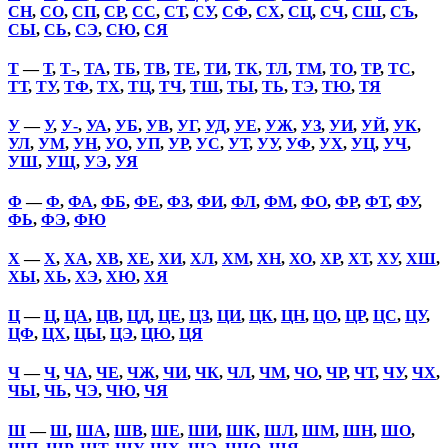
СН
,
СО
,
СП
,
СР
,
СС
,
СТ
,
СУ
,
СФ
,
СХ
,
СЦ
,
СЧ
,
СШ
,
СЪ
,
СЫ
,
СЬ
,
СЭ
,
СЮ
,
СЯ
Т
—
Т
,
Т-
,
ТА
,
ТБ
,
ТВ
,
ТЕ
,
ТИ
,
ТК
,
ТЛ
,
ТМ
,
ТО
,
ТР
,
ТС
,
ТТ
,
ТУ
,
ТФ
,
ТХ
,
ТЦ
,
ТЧ
,
ТШ
,
ТЫ
,
ТЬ
,
ТЭ
,
ТЮ
,
ТЯ
У
—
У
,
У-
,
УА
,
УБ
,
УВ
,
УГ
,
УД
,
УЕ
,
УЖ
,
УЗ
,
УИ
,
УЙ
,
УК
,
УЛ
,
УМ
,
УН
,
УО
,
УП
,
УР
,
УС
,
УТ
,
УУ
,
УФ
,
УХ
,
УЦ
,
УЧ
,
УШ
,
УЩ
,
УЭ
,
УЯ
Ф
—
Ф
,
ФА
,
ФБ
,
ФЕ
,
ФЗ
,
ФИ
,
ФЛ
,
ФМ
,
ФО
,
ФР
,
ФТ
,
ФУ
,
ФЬ
,
ФЭ
,
ФЮ
Х
—
Х
,
ХА
,
ХВ
,
ХЕ
,
ХИ
,
ХЛ
,
ХМ
,
ХН
,
ХО
,
ХР
,
ХТ
,
ХУ
,
ХШ
,
ХЫ
,
ХЬ
,
ХЭ
,
ХЮ
,
ХЯ
Ц
—
Ц
,
ЦА
,
ЦВ
,
ЦД
,
ЦЕ
,
ЦЗ
,
ЦИ
,
ЦК
,
ЦН
,
ЦО
,
ЦР
,
ЦС
,
ЦУ
,
ЦФ
,
ЦХ
,
ЦЫ
,
ЦЭ
,
ЦЮ
,
ЦЯ
Ч
—
Ч
,
ЧА
,
ЧЕ
,
ЧЖ
,
ЧИ
,
ЧК
,
ЧЛ
,
ЧМ
,
ЧО
,
ЧР
,
ЧТ
,
ЧУ
,
ЧХ
,
ЧЫ
,
ЧЬ
,
ЧЭ
,
ЧЮ
,
ЧЯ
Ш
—
Ш
,
ША
,
ШВ
,
ШЕ
,
ШИ
,
ШК
,
ШЛ
,
ШМ
,
ШН
,
ШО
,