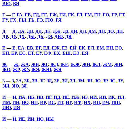
ВЮ
,
ВЯ
Г
—
Г
,
ГА
,
ГВ
,
ГД
,
ГЕ
,
ГЖ
,
ГИ
,
ГК
,
ГЛ
,
ГМ
,
ГН
,
ГО
,
ГР
,
ГТ
,
ГУ
,
ГХ
,
ГЫ
,
ГЬ
,
ГЭ
,
ГЮ
,
ГЯ
Д
—
Д
,
ДА
,
ДВ
,
ДД
,
ДЕ
,
ДЖ
,
ДЗ
,
ДИ
,
ДЛ
,
ДМ
,
ДН
,
ДО
,
ДП
,
ДР
,
ДУ
,
ДХ
,
ДЫ
,
ДЬ
,
ДЭ
,
ДЮ
,
ДЯ
Е
—
Е
,
ЕА
,
ЕВ
,
ЕГ
,
ЕД
,
ЕЖ
,
ЕЗ
,
ЕЙ
,
ЕК
,
ЕЛ
,
ЕМ
,
ЕН
,
ЕО
,
ЕП
,
ЕР
,
ЕС
,
ЕТ
,
ЕУ
,
ЕФ
,
ЕХ
,
ЕШ
,
ЕЭ
,
ЕЯ
Ж
—
Ж
,
ЖА
,
ЖВ
,
ЖГ
,
ЖД
,
ЖЕ
,
ЖЖ
,
ЖИ
,
ЖЛ
,
ЖМ
,
ЖН
,
ЖО
,
ЖР
,
ЖУ
,
ЖЭ
,
ЖЮ
,
ЖЯ
З
—
З
,
ЗА
,
ЗБ
,
ЗВ
,
ЗГ
,
ЗД
,
ЗЕ
,
ЗИ
,
ЗЛ
,
ЗМ
,
ЗН
,
ЗО
,
ЗР
,
ЗС
,
ЗУ
,
ЗЫ
,
ЗЮ
,
ЗЯ
И
—
И
,
ИА
,
ИБ
,
ИВ
,
ИГ
,
ИД
,
ИЕ
,
ИЖ
,
ИЗ
,
ИИ
,
ИЙ
,
ИК
,
ИЛ
,
ИМ
,
ИН
,
ИО
,
ИП
,
ИР
,
ИС
,
ИТ
,
ИУ
,
ИФ
,
ИХ
,
ИЦ
,
ИЧ
,
ИШ
,
ИЮ
,
ИЯ
Й
—
Й
,
ЙЕ
,
ЙИ
,
ЙО
,
ЙЫ