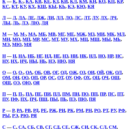
К
—
К
,
К-
,
КА
,
КВ
,
КЕ
,
КЗ
,
КИ
,
КЛ
,
КМ
,
КН
,
КО
,
КП
,
КР
,
КС
,
КТ
,
КУ
,
КХ
,
КШ
,
КЫ
,
КЬ
,
КЭ
,
КЮ
,
КЯ
Л
—
Л
,
ЛА
,
ЛЕ
,
ЛЖ
,
ЛИ
,
ЛЛ
,
ЛО
,
ЛС
,
ЛТ
,
ЛУ
,
ЛХ
,
ЛЧ
,
ЛЫ
,
ЛЬ
,
ЛЭ
,
ЛЮ
,
ЛЯ
М
—
М
,
М-
,
МА
,
МБ
,
МВ
,
МГ
,
МЕ
,
МЖ
,
МЗ
,
МИ
,
МК
,
МЛ
,
МН
,
МО
,
МП
,
МР
,
МС
,
МТ
,
МУ
,
МХ
,
МЦ
,
МШ
,
МЫ
,
МЬ
,
МЭ
,
МЮ
,
МЯ
Н
—
Н
,
НА
,
НБ
,
НГ
,
НД
,
НЕ
,
НЗ
,
НИ
,
НК
,
НЛ
,
НО
,
НР
,
НС
,
НУ
,
НХ
,
НЧ
,
НЫ
,
НЬ
,
НЭ
,
НЮ
,
НЯ
О
—
О
,
О-
,
ОА
,
ОБ
,
ОВ
,
ОГ
,
ОД
,
ОЖ
,
ОЗ
,
ОИ
,
ОЙ
,
ОК
,
ОЛ
,
ОМ
,
ОН
,
ОО
,
ОП
,
ОР
,
ОС
,
ОТ
,
ОУ
,
ОФ
,
ОХ
,
ОЦ
,
ОЧ
,
ОШ
,
ОЩ
,
ОЭ
,
ОЮ
,
ОЯ
П
—
П
,
П-
,
ПА
,
ПЕ
,
ПИ
,
ПЛ
,
ПМ
,
ПН
,
ПО
,
ПП
,
ПР
,
ПС
,
ПТ
,
ПУ
,
ПФ
,
ПХ
,
ПЧ
,
ПШ
,
ПЫ
,
ПЬ
,
ПЭ
,
ПЮ
,
ПЯ
Р
—
Р
,
РА
,
РВ
,
РД
,
РЕ
,
РЖ
,
РИ
,
РК
,
РМ
,
РН
,
РО
,
РТ
,
РУ
,
РФ
,
РЫ
,
РЭ
,
РЮ
,
РЯ
С
—
С
,
СА
,
СБ
,
СВ
,
СГ
,
СД
,
СЕ
,
СЖ
,
СИ
,
СК
,
СЛ
,
СМ
,