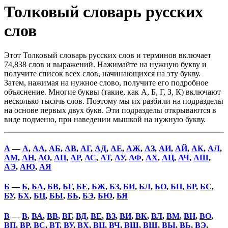
Толковый словарь русских
слов
Этот Толковый словарь русских слов и терминов включает
74,838 слов и выражений. Нажимайте на нужную букву и
получите список всех слов, начинающихся на эту букву.
Затем, нажимая на нужное слово, получите его подробное
объяснение. Многие буквы (такие, как А, Б, Г, З, К) включают
несколько тысячь слов. Поэтому мы их разбили на подразделы
на основе первых двух букв. Эти подразделы открываются в
виде подменю, при наведении мышкой на нужную букву.
А
—
А
,
АА
,
АБ
,
АВ
,
АГ
,
АД
,
АЕ
,
АЖ
,
АЗ
,
АИ
,
АЙ
,
АК
,
АЛ
,
АМ
,
АН
,
АО
,
АП
,
АР
,
АС
,
АТ
,
АУ
,
АФ
,
АХ
,
АЦ
,
АЧ
,
АШ
,
АЭ
,
АЮ
,
АЯ
Б
—
Б
,
БА
,
БВ
,
БГ
,
БЕ
,
БЖ
,
БЗ
,
БИ
,
БЛ
,
БО
,
БП
,
БР
,
БС
,
БУ
,
БХ
,
БЦ
,
БЫ
,
БЬ
,
БЭ
,
БЮ
,
БЯ
В
—
В
,
ВА
,
ВВ
,
ВГ
,
ВД
,
ВЕ
,
ВЗ
,
ВИ
,
ВК
,
ВЛ
,
ВМ
,
ВН
,
ВО
,
ВП
,
ВР
,
ВС
,
ВТ
,
ВУ
,
ВХ
,
ВЦ
,
ВЧ
,
ВШ
,
ВЩ
,
ВЫ
,
ВЬ
,
ВЭ
,