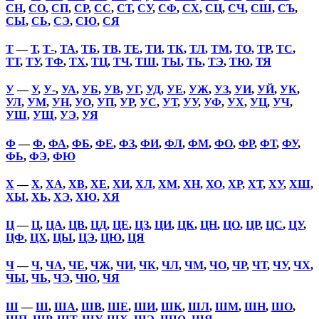
СН
,
СО
,
СП
,
СР
,
СС
,
СТ
,
СУ
,
СФ
,
СХ
,
СЦ
,
СЧ
,
СШ
,
СЪ
,
СЫ
,
СЬ
,
СЭ
,
СЮ
,
СЯ
Т
—
Т
,
Т-
,
ТА
,
ТБ
,
ТВ
,
ТЕ
,
ТИ
,
ТК
,
ТЛ
,
ТМ
,
ТО
,
ТР
,
ТС
,
ТТ
,
ТУ
,
ТФ
,
ТХ
,
ТЦ
,
ТЧ
,
ТШ
,
ТЫ
,
ТЬ
,
ТЭ
,
ТЮ
,
ТЯ
У
—
У
,
У-
,
УА
,
УБ
,
УВ
,
УГ
,
УД
,
УЕ
,
УЖ
,
УЗ
,
УИ
,
УЙ
,
УК
,
УЛ
,
УМ
,
УН
,
УО
,
УП
,
УР
,
УС
,
УТ
,
УУ
,
УФ
,
УХ
,
УЦ
,
УЧ
,
УШ
,
УЩ
,
УЭ
,
УЯ
Ф
—
Ф
,
ФА
,
ФБ
,
ФЕ
,
ФЗ
,
ФИ
,
ФЛ
,
ФМ
,
ФО
,
ФР
,
ФТ
,
ФУ
,
ФЬ
,
ФЭ
,
ФЮ
Х
—
Х
,
ХА
,
ХВ
,
ХЕ
,
ХИ
,
ХЛ
,
ХМ
,
ХН
,
ХО
,
ХР
,
ХТ
,
ХУ
,
ХШ
,
ХЫ
,
ХЬ
,
ХЭ
,
ХЮ
,
ХЯ
Ц
—
Ц
,
ЦА
,
ЦВ
,
ЦД
,
ЦЕ
,
ЦЗ
,
ЦИ
,
ЦК
,
ЦН
,
ЦО
,
ЦР
,
ЦС
,
ЦУ
,
ЦФ
,
ЦХ
,
ЦЫ
,
ЦЭ
,
ЦЮ
,
ЦЯ
Ч
—
Ч
,
ЧА
,
ЧЕ
,
ЧЖ
,
ЧИ
,
ЧК
,
ЧЛ
,
ЧМ
,
ЧО
,
ЧР
,
ЧТ
,
ЧУ
,
ЧХ
,
ЧЫ
,
ЧЬ
,
ЧЭ
,
ЧЮ
,
ЧЯ
Ш
—
Ш
,
ША
,
ШВ
,
ШЕ
,
ШИ
,
ШК
,
ШЛ
,
ШМ
,
ШН
,
ШО
,