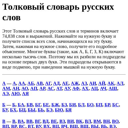
Толковый словарь русских
слов
Этот Толковый словарь русских слов и терминов включает
74,838 слов и выражений. Нажимайте на нужную букву и
получите список всех слов, начинающихся на эту букву.
Затем, нажимая на нужное слово, получите его подробное
объяснение. Многие буквы (такие, как А, Б, Г, З, К) включают
несколько тысячь слов. Поэтому мы их разбили на подразделы
на основе первых двух букв. Эти подразделы открываются в
виде подменю, при наведении мышкой на нужную букву.
А
—
А
,
АА
,
АБ
,
АВ
,
АГ
,
АД
,
АЕ
,
АЖ
,
АЗ
,
АИ
,
АЙ
,
АК
,
АЛ
,
АМ
,
АН
,
АО
,
АП
,
АР
,
АС
,
АТ
,
АУ
,
АФ
,
АХ
,
АЦ
,
АЧ
,
АШ
,
АЭ
,
АЮ
,
АЯ
Б
—
Б
,
БА
,
БВ
,
БГ
,
БЕ
,
БЖ
,
БЗ
,
БИ
,
БЛ
,
БО
,
БП
,
БР
,
БС
,
БУ
,
БХ
,
БЦ
,
БЫ
,
БЬ
,
БЭ
,
БЮ
,
БЯ
В
—
В
,
ВА
,
ВВ
,
ВГ
,
ВД
,
ВЕ
,
ВЗ
,
ВИ
,
ВК
,
ВЛ
,
ВМ
,
ВН
,
ВО
,
ВП
,
ВР
,
ВС
,
ВТ
,
ВУ
,
ВХ
,
ВЦ
,
ВЧ
,
ВШ
,
ВЩ
,
ВЫ
,
ВЬ
,
ВЭ
,