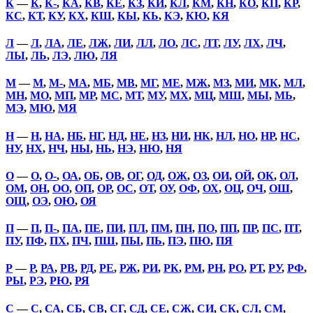
К
—
К
,
К-
,
КА
,
КВ
,
КЕ
,
КЗ
,
КИ
,
КЛ
,
КМ
,
КН
,
КО
,
КП
,
КР
,
КС
,
КТ
,
КУ
,
КХ
,
КШ
,
КЫ
,
КЬ
,
КЭ
,
КЮ
,
КЯ
Л
—
Л
,
ЛА
,
ЛЕ
,
ЛЖ
,
ЛИ
,
ЛЛ
,
ЛО
,
ЛС
,
ЛТ
,
ЛУ
,
ЛХ
,
ЛЧ
,
ЛЫ
,
ЛЬ
,
ЛЭ
,
ЛЮ
,
ЛЯ
М
—
М
,
М-
,
МА
,
МБ
,
МВ
,
МГ
,
МЕ
,
МЖ
,
МЗ
,
МИ
,
МК
,
МЛ
,
МН
,
МО
,
МП
,
МР
,
МС
,
МТ
,
МУ
,
МХ
,
МЦ
,
МШ
,
МЫ
,
МЬ
,
МЭ
,
МЮ
,
МЯ
Н
—
Н
,
НА
,
НБ
,
НГ
,
НД
,
НЕ
,
НЗ
,
НИ
,
НК
,
НЛ
,
НО
,
НР
,
НС
,
НУ
,
НХ
,
НЧ
,
НЫ
,
НЬ
,
НЭ
,
НЮ
,
НЯ
О
—
О
,
О-
,
ОА
,
ОБ
,
ОВ
,
ОГ
,
ОД
,
ОЖ
,
ОЗ
,
ОИ
,
ОЙ
,
ОК
,
ОЛ
,
ОМ
,
ОН
,
ОО
,
ОП
,
ОР
,
ОС
,
ОТ
,
ОУ
,
ОФ
,
ОХ
,
ОЦ
,
ОЧ
,
ОШ
,
ОЩ
,
ОЭ
,
ОЮ
,
ОЯ
П
—
П
,
П-
,
ПА
,
ПЕ
,
ПИ
,
ПЛ
,
ПМ
,
ПН
,
ПО
,
ПП
,
ПР
,
ПС
,
ПТ
,
ПУ
,
ПФ
,
ПХ
,
ПЧ
,
ПШ
,
ПЫ
,
ПЬ
,
ПЭ
,
ПЮ
,
ПЯ
Р
—
Р
,
РА
,
РВ
,
РД
,
РЕ
,
РЖ
,
РИ
,
РК
,
РМ
,
РН
,
РО
,
РТ
,
РУ
,
РФ
,
РЫ
,
РЭ
,
РЮ
,
РЯ
С
—
С
,
СА
,
СБ
,
СВ
,
СГ
,
СД
,
СЕ
,
СЖ
,
СИ
,
СК
,
СЛ
,
СМ
,