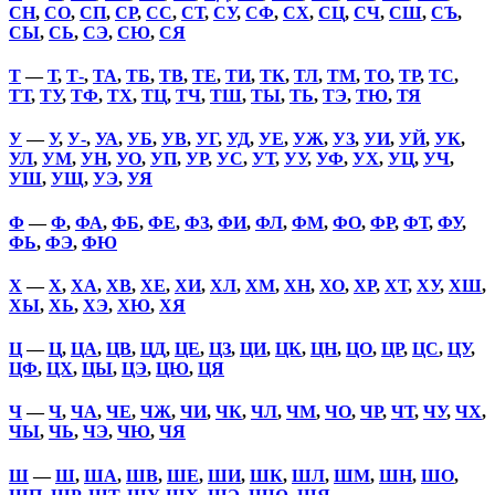
СН
,
СО
,
СП
,
СР
,
СС
,
СТ
,
СУ
,
СФ
,
СХ
,
СЦ
,
СЧ
,
СШ
,
СЪ
,
СЫ
,
СЬ
,
СЭ
,
СЮ
,
СЯ
Т
—
Т
,
Т-
,
ТА
,
ТБ
,
ТВ
,
ТЕ
,
ТИ
,
ТК
,
ТЛ
,
ТМ
,
ТО
,
ТР
,
ТС
,
ТТ
,
ТУ
,
ТФ
,
ТХ
,
ТЦ
,
ТЧ
,
ТШ
,
ТЫ
,
ТЬ
,
ТЭ
,
ТЮ
,
ТЯ
У
—
У
,
У-
,
УА
,
УБ
,
УВ
,
УГ
,
УД
,
УЕ
,
УЖ
,
УЗ
,
УИ
,
УЙ
,
УК
,
УЛ
,
УМ
,
УН
,
УО
,
УП
,
УР
,
УС
,
УТ
,
УУ
,
УФ
,
УХ
,
УЦ
,
УЧ
,
УШ
,
УЩ
,
УЭ
,
УЯ
Ф
—
Ф
,
ФА
,
ФБ
,
ФЕ
,
ФЗ
,
ФИ
,
ФЛ
,
ФМ
,
ФО
,
ФР
,
ФТ
,
ФУ
,
ФЬ
,
ФЭ
,
ФЮ
Х
—
Х
,
ХА
,
ХВ
,
ХЕ
,
ХИ
,
ХЛ
,
ХМ
,
ХН
,
ХО
,
ХР
,
ХТ
,
ХУ
,
ХШ
,
ХЫ
,
ХЬ
,
ХЭ
,
ХЮ
,
ХЯ
Ц
—
Ц
,
ЦА
,
ЦВ
,
ЦД
,
ЦЕ
,
ЦЗ
,
ЦИ
,
ЦК
,
ЦН
,
ЦО
,
ЦР
,
ЦС
,
ЦУ
,
ЦФ
,
ЦХ
,
ЦЫ
,
ЦЭ
,
ЦЮ
,
ЦЯ
Ч
—
Ч
,
ЧА
,
ЧЕ
,
ЧЖ
,
ЧИ
,
ЧК
,
ЧЛ
,
ЧМ
,
ЧО
,
ЧР
,
ЧТ
,
ЧУ
,
ЧХ
,
ЧЫ
,
ЧЬ
,
ЧЭ
,
ЧЮ
,
ЧЯ
Ш
—
Ш
,
ША
,
ШВ
,
ШЕ
,
ШИ
,
ШК
,
ШЛ
,
ШМ
,
ШН
,
ШО
,