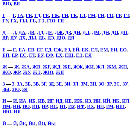
ВЮ
,
ВЯ
Г
—
Г
,
ГА
,
ГВ
,
ГД
,
ГЕ
,
ГЖ
,
ГИ
,
ГК
,
ГЛ
,
ГМ
,
ГН
,
ГО
,
ГР
,
ГТ
,
ГУ
,
ГХ
,
ГЫ
,
ГЬ
,
ГЭ
,
ГЮ
,
ГЯ
Д
—
Д
,
ДА
,
ДВ
,
ДД
,
ДЕ
,
ДЖ
,
ДЗ
,
ДИ
,
ДЛ
,
ДМ
,
ДН
,
ДО
,
ДП
,
ДР
,
ДУ
,
ДХ
,
ДЫ
,
ДЬ
,
ДЭ
,
ДЮ
,
ДЯ
Е
—
Е
,
ЕА
,
ЕВ
,
ЕГ
,
ЕД
,
ЕЖ
,
ЕЗ
,
ЕЙ
,
ЕК
,
ЕЛ
,
ЕМ
,
ЕН
,
ЕО
,
ЕП
,
ЕР
,
ЕС
,
ЕТ
,
ЕУ
,
ЕФ
,
ЕХ
,
ЕШ
,
ЕЭ
,
ЕЯ
Ж
—
Ж
,
ЖА
,
ЖВ
,
ЖГ
,
ЖД
,
ЖЕ
,
ЖЖ
,
ЖИ
,
ЖЛ
,
ЖМ
,
ЖН
,
ЖО
,
ЖР
,
ЖУ
,
ЖЭ
,
ЖЮ
,
ЖЯ
З
—
З
,
ЗА
,
ЗБ
,
ЗВ
,
ЗГ
,
ЗД
,
ЗЕ
,
ЗИ
,
ЗЛ
,
ЗМ
,
ЗН
,
ЗО
,
ЗР
,
ЗС
,
ЗУ
,
ЗЫ
,
ЗЮ
,
ЗЯ
И
—
И
,
ИА
,
ИБ
,
ИВ
,
ИГ
,
ИД
,
ИЕ
,
ИЖ
,
ИЗ
,
ИИ
,
ИЙ
,
ИК
,
ИЛ
,
ИМ
,
ИН
,
ИО
,
ИП
,
ИР
,
ИС
,
ИТ
,
ИУ
,
ИФ
,
ИХ
,
ИЦ
,
ИЧ
,
ИШ
,
ИЮ
,
ИЯ
Й
—
Й
,
ЙЕ
,
ЙИ
,
ЙО
,
ЙЫ