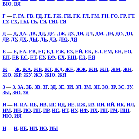
ВЮ
,
ВЯ
Г
—
Г
,
ГА
,
ГВ
,
ГД
,
ГЕ
,
ГЖ
,
ГИ
,
ГК
,
ГЛ
,
ГМ
,
ГН
,
ГО
,
ГР
,
ГТ
,
ГУ
,
ГХ
,
ГЫ
,
ГЬ
,
ГЭ
,
ГЮ
,
ГЯ
Д
—
Д
,
ДА
,
ДВ
,
ДД
,
ДЕ
,
ДЖ
,
ДЗ
,
ДИ
,
ДЛ
,
ДМ
,
ДН
,
ДО
,
ДП
,
ДР
,
ДУ
,
ДХ
,
ДЫ
,
ДЬ
,
ДЭ
,
ДЮ
,
ДЯ
Е
—
Е
,
ЕА
,
ЕВ
,
ЕГ
,
ЕД
,
ЕЖ
,
ЕЗ
,
ЕЙ
,
ЕК
,
ЕЛ
,
ЕМ
,
ЕН
,
ЕО
,
ЕП
,
ЕР
,
ЕС
,
ЕТ
,
ЕУ
,
ЕФ
,
ЕХ
,
ЕШ
,
ЕЭ
,
ЕЯ
Ж
—
Ж
,
ЖА
,
ЖВ
,
ЖГ
,
ЖД
,
ЖЕ
,
ЖЖ
,
ЖИ
,
ЖЛ
,
ЖМ
,
ЖН
,
ЖО
,
ЖР
,
ЖУ
,
ЖЭ
,
ЖЮ
,
ЖЯ
З
—
З
,
ЗА
,
ЗБ
,
ЗВ
,
ЗГ
,
ЗД
,
ЗЕ
,
ЗИ
,
ЗЛ
,
ЗМ
,
ЗН
,
ЗО
,
ЗР
,
ЗС
,
ЗУ
,
ЗЫ
,
ЗЮ
,
ЗЯ
И
—
И
,
ИА
,
ИБ
,
ИВ
,
ИГ
,
ИД
,
ИЕ
,
ИЖ
,
ИЗ
,
ИИ
,
ИЙ
,
ИК
,
ИЛ
,
ИМ
,
ИН
,
ИО
,
ИП
,
ИР
,
ИС
,
ИТ
,
ИУ
,
ИФ
,
ИХ
,
ИЦ
,
ИЧ
,
ИШ
,
ИЮ
,
ИЯ
Й
—
Й
,
ЙЕ
,
ЙИ
,
ЙО
,
ЙЫ