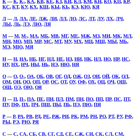
К
—
К
,
К-
,
КА
,
КВ
,
КЕ
,
КЗ
,
КИ
,
КЛ
,
КМ
,
КН
,
КО
,
КП
,
КР
,
КС
,
КТ
,
КУ
,
КХ
,
КШ
,
КЫ
,
КЬ
,
КЭ
,
КЮ
,
КЯ
Л
—
Л
,
ЛА
,
ЛЕ
,
ЛЖ
,
ЛИ
,
ЛЛ
,
ЛО
,
ЛС
,
ЛТ
,
ЛУ
,
ЛХ
,
ЛЧ
,
ЛЫ
,
ЛЬ
,
ЛЭ
,
ЛЮ
,
ЛЯ
М
—
М
,
М-
,
МА
,
МБ
,
МВ
,
МГ
,
МЕ
,
МЖ
,
МЗ
,
МИ
,
МК
,
МЛ
,
МН
,
МО
,
МП
,
МР
,
МС
,
МТ
,
МУ
,
МХ
,
МЦ
,
МШ
,
МЫ
,
МЬ
,
МЭ
,
МЮ
,
МЯ
Н
—
Н
,
НА
,
НБ
,
НГ
,
НД
,
НЕ
,
НЗ
,
НИ
,
НК
,
НЛ
,
НО
,
НР
,
НС
,
НУ
,
НХ
,
НЧ
,
НЫ
,
НЬ
,
НЭ
,
НЮ
,
НЯ
О
—
О
,
О-
,
ОА
,
ОБ
,
ОВ
,
ОГ
,
ОД
,
ОЖ
,
ОЗ
,
ОИ
,
ОЙ
,
ОК
,
ОЛ
,
ОМ
,
ОН
,
ОО
,
ОП
,
ОР
,
ОС
,
ОТ
,
ОУ
,
ОФ
,
ОХ
,
ОЦ
,
ОЧ
,
ОШ
,
ОЩ
,
ОЭ
,
ОЮ
,
ОЯ
П
—
П
,
П-
,
ПА
,
ПЕ
,
ПИ
,
ПЛ
,
ПМ
,
ПН
,
ПО
,
ПП
,
ПР
,
ПС
,
ПТ
,
ПУ
,
ПФ
,
ПХ
,
ПЧ
,
ПШ
,
ПЫ
,
ПЬ
,
ПЭ
,
ПЮ
,
ПЯ
Р
—
Р
,
РА
,
РВ
,
РД
,
РЕ
,
РЖ
,
РИ
,
РК
,
РМ
,
РН
,
РО
,
РТ
,
РУ
,
РФ
,
РЫ
,
РЭ
,
РЮ
,
РЯ
С
—
С
,
СА
,
СБ
,
СВ
,
СГ
,
СД
,
СЕ
,
СЖ
,
СИ
,
СК
,
СЛ
,
СМ
,