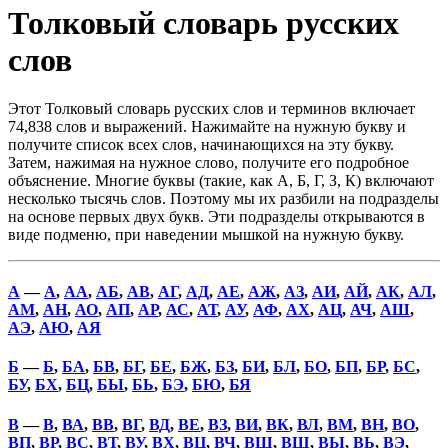
Толковый словарь русских
слов
Этот Толковый словарь русских слов и терминов включает
74,838 слов и выражений. Нажимайте на нужную букву и
получите список всех слов, начинающихся на эту букву.
Затем, нажимая на нужное слово, получите его подробное
объяснение. Многие буквы (такие, как А, Б, Г, З, К) включают
несколько тысячь слов. Поэтому мы их разбили на подразделы
на основе первых двух букв. Эти подразделы открываются в
виде подменю, при наведении мышкой на нужную букву.
А
—
А
,
АА
,
АБ
,
АВ
,
АГ
,
АД
,
АЕ
,
АЖ
,
АЗ
,
АИ
,
АЙ
,
АК
,
АЛ
,
АМ
,
АН
,
АО
,
АП
,
АР
,
АС
,
АТ
,
АУ
,
АФ
,
АХ
,
АЦ
,
АЧ
,
АШ
,
АЭ
,
АЮ
,
АЯ
Б
—
Б
,
БА
,
БВ
,
БГ
,
БЕ
,
БЖ
,
БЗ
,
БИ
,
БЛ
,
БО
,
БП
,
БР
,
БС
,
БУ
,
БХ
,
БЦ
,
БЫ
,
БЬ
,
БЭ
,
БЮ
,
БЯ
В
—
В
,
ВА
,
ВВ
,
ВГ
,
ВД
,
ВЕ
,
ВЗ
,
ВИ
,
ВК
,
ВЛ
,
ВМ
,
ВН
,
ВО
,
ВП
,
ВР
,
ВС
,
ВТ
,
ВУ
,
ВХ
,
ВЦ
,
ВЧ
,
ВШ
,
ВЩ
,
ВЫ
,
ВЬ
,
ВЭ
,