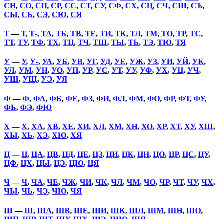
СН
,
СО
,
СП
,
СР
,
СС
,
СТ
,
СУ
,
СФ
,
СХ
,
СЦ
,
СЧ
,
СШ
,
СЪ
,
СЫ
,
СЬ
,
СЭ
,
СЮ
,
СЯ
Т
—
Т
,
Т-
,
ТА
,
ТБ
,
ТВ
,
ТЕ
,
ТИ
,
ТК
,
ТЛ
,
ТМ
,
ТО
,
ТР
,
ТС
,
ТТ
,
ТУ
,
ТФ
,
ТХ
,
ТЦ
,
ТЧ
,
ТШ
,
ТЫ
,
ТЬ
,
ТЭ
,
ТЮ
,
ТЯ
У
—
У
,
У-
,
УА
,
УБ
,
УВ
,
УГ
,
УД
,
УЕ
,
УЖ
,
УЗ
,
УИ
,
УЙ
,
УК
,
УЛ
,
УМ
,
УН
,
УО
,
УП
,
УР
,
УС
,
УТ
,
УУ
,
УФ
,
УХ
,
УЦ
,
УЧ
,
УШ
,
УЩ
,
УЭ
,
УЯ
Ф
—
Ф
,
ФА
,
ФБ
,
ФЕ
,
ФЗ
,
ФИ
,
ФЛ
,
ФМ
,
ФО
,
ФР
,
ФТ
,
ФУ
,
ФЬ
,
ФЭ
,
ФЮ
Х
—
Х
,
ХА
,
ХВ
,
ХЕ
,
ХИ
,
ХЛ
,
ХМ
,
ХН
,
ХО
,
ХР
,
ХТ
,
ХУ
,
ХШ
,
ХЫ
,
ХЬ
,
ХЭ
,
ХЮ
,
ХЯ
Ц
—
Ц
,
ЦА
,
ЦВ
,
ЦД
,
ЦЕ
,
ЦЗ
,
ЦИ
,
ЦК
,
ЦН
,
ЦО
,
ЦР
,
ЦС
,
ЦУ
,
ЦФ
,
ЦХ
,
ЦЫ
,
ЦЭ
,
ЦЮ
,
ЦЯ
Ч
—
Ч
,
ЧА
,
ЧЕ
,
ЧЖ
,
ЧИ
,
ЧК
,
ЧЛ
,
ЧМ
,
ЧО
,
ЧР
,
ЧТ
,
ЧУ
,
ЧХ
,
ЧЫ
,
ЧЬ
,
ЧЭ
,
ЧЮ
,
ЧЯ
Ш
—
Ш
,
ША
,
ШВ
,
ШЕ
,
ШИ
,
ШК
,
ШЛ
,
ШМ
,
ШН
,
ШО
,