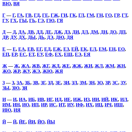
ВЮ
,
ВЯ
Г
—
Г
,
ГА
,
ГВ
,
ГД
,
ГЕ
,
ГЖ
,
ГИ
,
ГК
,
ГЛ
,
ГМ
,
ГН
,
ГО
,
ГР
,
ГТ
,
ГУ
,
ГХ
,
ГЫ
,
ГЬ
,
ГЭ
,
ГЮ
,
ГЯ
Д
—
Д
,
ДА
,
ДВ
,
ДД
,
ДЕ
,
ДЖ
,
ДЗ
,
ДИ
,
ДЛ
,
ДМ
,
ДН
,
ДО
,
ДП
,
ДР
,
ДУ
,
ДХ
,
ДЫ
,
ДЬ
,
ДЭ
,
ДЮ
,
ДЯ
Е
—
Е
,
ЕА
,
ЕВ
,
ЕГ
,
ЕД
,
ЕЖ
,
ЕЗ
,
ЕЙ
,
ЕК
,
ЕЛ
,
ЕМ
,
ЕН
,
ЕО
,
ЕП
,
ЕР
,
ЕС
,
ЕТ
,
ЕУ
,
ЕФ
,
ЕХ
,
ЕШ
,
ЕЭ
,
ЕЯ
Ж
—
Ж
,
ЖА
,
ЖВ
,
ЖГ
,
ЖД
,
ЖЕ
,
ЖЖ
,
ЖИ
,
ЖЛ
,
ЖМ
,
ЖН
,
ЖО
,
ЖР
,
ЖУ
,
ЖЭ
,
ЖЮ
,
ЖЯ
З
—
З
,
ЗА
,
ЗБ
,
ЗВ
,
ЗГ
,
ЗД
,
ЗЕ
,
ЗИ
,
ЗЛ
,
ЗМ
,
ЗН
,
ЗО
,
ЗР
,
ЗС
,
ЗУ
,
ЗЫ
,
ЗЮ
,
ЗЯ
И
—
И
,
ИА
,
ИБ
,
ИВ
,
ИГ
,
ИД
,
ИЕ
,
ИЖ
,
ИЗ
,
ИИ
,
ИЙ
,
ИК
,
ИЛ
,
ИМ
,
ИН
,
ИО
,
ИП
,
ИР
,
ИС
,
ИТ
,
ИУ
,
ИФ
,
ИХ
,
ИЦ
,
ИЧ
,
ИШ
,
ИЮ
,
ИЯ
Й
—
Й
,
ЙЕ
,
ЙИ
,
ЙО
,
ЙЫ