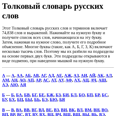
Толковый словарь русских
слов
Этот Толковый словарь русских слов и терминов включает
74,838 слов и выражений. Нажимайте на нужную букву и
получите список всех слов, начинающихся на эту букву.
Затем, нажимая на нужное слово, получите его подробное
объяснение. Многие буквы (такие, как А, Б, Г, З, К) включают
несколько тысячь слов. Поэтому мы их разбили на подразделы
на основе первых двух букв. Эти подразделы открываются в
виде подменю, при наведении мышкой на нужную букву.
А
—
А
,
АА
,
АБ
,
АВ
,
АГ
,
АД
,
АЕ
,
АЖ
,
АЗ
,
АИ
,
АЙ
,
АК
,
АЛ
,
АМ
,
АН
,
АО
,
АП
,
АР
,
АС
,
АТ
,
АУ
,
АФ
,
АХ
,
АЦ
,
АЧ
,
АШ
,
АЭ
,
АЮ
,
АЯ
Б
—
Б
,
БА
,
БВ
,
БГ
,
БЕ
,
БЖ
,
БЗ
,
БИ
,
БЛ
,
БО
,
БП
,
БР
,
БС
,
БУ
,
БХ
,
БЦ
,
БЫ
,
БЬ
,
БЭ
,
БЮ
,
БЯ
В
—
В
,
ВА
,
ВВ
,
ВГ
,
ВД
,
ВЕ
,
ВЗ
,
ВИ
,
ВК
,
ВЛ
,
ВМ
,
ВН
,
ВО
,
ВП
,
ВР
,
ВС
,
ВТ
,
ВУ
,
ВХ
,
ВЦ
,
ВЧ
,
ВШ
,
ВЩ
,
ВЫ
,
ВЬ
,
ВЭ
,