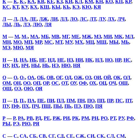
К
—
К
,
К-
,
КА
,
КВ
,
КЕ
,
КЗ
,
КИ
,
КЛ
,
КМ
,
КН
,
КО
,
КП
,
КР
,
КС
,
КТ
,
КУ
,
КХ
,
КШ
,
КЫ
,
КЬ
,
КЭ
,
КЮ
,
КЯ
Л
—
Л
,
ЛА
,
ЛЕ
,
ЛЖ
,
ЛИ
,
ЛЛ
,
ЛО
,
ЛС
,
ЛТ
,
ЛУ
,
ЛХ
,
ЛЧ
,
ЛЫ
,
ЛЬ
,
ЛЭ
,
ЛЮ
,
ЛЯ
М
—
М
,
М-
,
МА
,
МБ
,
МВ
,
МГ
,
МЕ
,
МЖ
,
МЗ
,
МИ
,
МК
,
МЛ
,
МН
,
МО
,
МП
,
МР
,
МС
,
МТ
,
МУ
,
МХ
,
МЦ
,
МШ
,
МЫ
,
МЬ
,
МЭ
,
МЮ
,
МЯ
Н
—
Н
,
НА
,
НБ
,
НГ
,
НД
,
НЕ
,
НЗ
,
НИ
,
НК
,
НЛ
,
НО
,
НР
,
НС
,
НУ
,
НХ
,
НЧ
,
НЫ
,
НЬ
,
НЭ
,
НЮ
,
НЯ
О
—
О
,
О-
,
ОА
,
ОБ
,
ОВ
,
ОГ
,
ОД
,
ОЖ
,
ОЗ
,
ОИ
,
ОЙ
,
ОК
,
ОЛ
,
ОМ
,
ОН
,
ОО
,
ОП
,
ОР
,
ОС
,
ОТ
,
ОУ
,
ОФ
,
ОХ
,
ОЦ
,
ОЧ
,
ОШ
,
ОЩ
,
ОЭ
,
ОЮ
,
ОЯ
П
—
П
,
П-
,
ПА
,
ПЕ
,
ПИ
,
ПЛ
,
ПМ
,
ПН
,
ПО
,
ПП
,
ПР
,
ПС
,
ПТ
,
ПУ
,
ПФ
,
ПХ
,
ПЧ
,
ПШ
,
ПЫ
,
ПЬ
,
ПЭ
,
ПЮ
,
ПЯ
Р
—
Р
,
РА
,
РВ
,
РД
,
РЕ
,
РЖ
,
РИ
,
РК
,
РМ
,
РН
,
РО
,
РТ
,
РУ
,
РФ
,
РЫ
,
РЭ
,
РЮ
,
РЯ
С
—
С
,
СА
,
СБ
,
СВ
,
СГ
,
СД
,
СЕ
,
СЖ
,
СИ
,
СК
,
СЛ
,
СМ
,