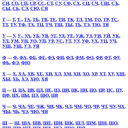
СН
,
СО
,
СП
,
СР
,
СС
,
СТ
,
СУ
,
СФ
,
СХ
,
СЦ
,
СЧ
,
СШ
,
СЪ
,
СЫ
,
СЬ
,
СЭ
,
СЮ
,
СЯ
Т
—
Т
,
Т-
,
ТА
,
ТБ
,
ТВ
,
ТЕ
,
ТИ
,
ТК
,
ТЛ
,
ТМ
,
ТО
,
ТР
,
ТС
,
ТТ
,
ТУ
,
ТФ
,
ТХ
,
ТЦ
,
ТЧ
,
ТШ
,
ТЫ
,
ТЬ
,
ТЭ
,
ТЮ
,
ТЯ
У
—
У
,
У-
,
УА
,
УБ
,
УВ
,
УГ
,
УД
,
УЕ
,
УЖ
,
УЗ
,
УИ
,
УЙ
,
УК
,
УЛ
,
УМ
,
УН
,
УО
,
УП
,
УР
,
УС
,
УТ
,
УУ
,
УФ
,
УХ
,
УЦ
,
УЧ
,
УШ
,
УЩ
,
УЭ
,
УЯ
Ф
—
Ф
,
ФА
,
ФБ
,
ФЕ
,
ФЗ
,
ФИ
,
ФЛ
,
ФМ
,
ФО
,
ФР
,
ФТ
,
ФУ
,
ФЬ
,
ФЭ
,
ФЮ
Х
—
Х
,
ХА
,
ХВ
,
ХЕ
,
ХИ
,
ХЛ
,
ХМ
,
ХН
,
ХО
,
ХР
,
ХТ
,
ХУ
,
ХШ
,
ХЫ
,
ХЬ
,
ХЭ
,
ХЮ
,
ХЯ
Ц
—
Ц
,
ЦА
,
ЦВ
,
ЦД
,
ЦЕ
,
ЦЗ
,
ЦИ
,
ЦК
,
ЦН
,
ЦО
,
ЦР
,
ЦС
,
ЦУ
,
ЦФ
,
ЦХ
,
ЦЫ
,
ЦЭ
,
ЦЮ
,
ЦЯ
Ч
—
Ч
,
ЧА
,
ЧЕ
,
ЧЖ
,
ЧИ
,
ЧК
,
ЧЛ
,
ЧМ
,
ЧО
,
ЧР
,
ЧТ
,
ЧУ
,
ЧХ
,
ЧЫ
,
ЧЬ
,
ЧЭ
,
ЧЮ
,
ЧЯ
Ш
—
Ш
,
ША
,
ШВ
,
ШЕ
,
ШИ
,
ШК
,
ШЛ
,
ШМ
,
ШН
,
ШО
,