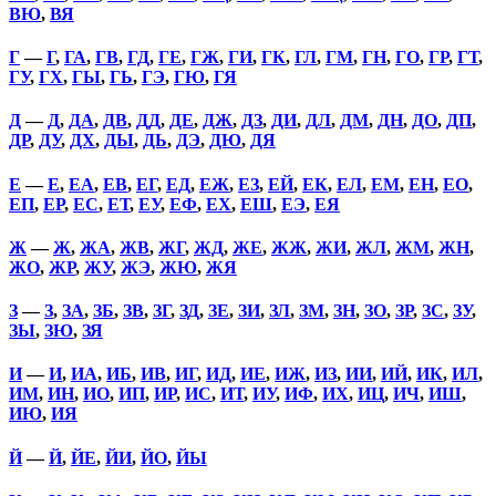
ВЮ
,
ВЯ
Г
—
Г
,
ГА
,
ГВ
,
ГД
,
ГЕ
,
ГЖ
,
ГИ
,
ГК
,
ГЛ
,
ГМ
,
ГН
,
ГО
,
ГР
,
ГТ
,
ГУ
,
ГХ
,
ГЫ
,
ГЬ
,
ГЭ
,
ГЮ
,
ГЯ
Д
—
Д
,
ДА
,
ДВ
,
ДД
,
ДЕ
,
ДЖ
,
ДЗ
,
ДИ
,
ДЛ
,
ДМ
,
ДН
,
ДО
,
ДП
,
ДР
,
ДУ
,
ДХ
,
ДЫ
,
ДЬ
,
ДЭ
,
ДЮ
,
ДЯ
Е
—
Е
,
ЕА
,
ЕВ
,
ЕГ
,
ЕД
,
ЕЖ
,
ЕЗ
,
ЕЙ
,
ЕК
,
ЕЛ
,
ЕМ
,
ЕН
,
ЕО
,
ЕП
,
ЕР
,
ЕС
,
ЕТ
,
ЕУ
,
ЕФ
,
ЕХ
,
ЕШ
,
ЕЭ
,
ЕЯ
Ж
—
Ж
,
ЖА
,
ЖВ
,
ЖГ
,
ЖД
,
ЖЕ
,
ЖЖ
,
ЖИ
,
ЖЛ
,
ЖМ
,
ЖН
,
ЖО
,
ЖР
,
ЖУ
,
ЖЭ
,
ЖЮ
,
ЖЯ
З
—
З
,
ЗА
,
ЗБ
,
ЗВ
,
ЗГ
,
ЗД
,
ЗЕ
,
ЗИ
,
ЗЛ
,
ЗМ
,
ЗН
,
ЗО
,
ЗР
,
ЗС
,
ЗУ
,
ЗЫ
,
ЗЮ
,
ЗЯ
И
—
И
,
ИА
,
ИБ
,
ИВ
,
ИГ
,
ИД
,
ИЕ
,
ИЖ
,
ИЗ
,
ИИ
,
ИЙ
,
ИК
,
ИЛ
,
ИМ
,
ИН
,
ИО
,
ИП
,
ИР
,
ИС
,
ИТ
,
ИУ
,
ИФ
,
ИХ
,
ИЦ
,
ИЧ
,
ИШ
,
ИЮ
,
ИЯ
Й
—
Й
,
ЙЕ
,
ЙИ
,
ЙО
,
ЙЫ