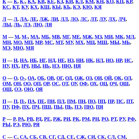
К
—
К
,
К-
,
КА
,
КВ
,
КЕ
,
КЗ
,
КИ
,
КЛ
,
КМ
,
КН
,
КО
,
КП
,
КР
,
КС
,
КТ
,
КУ
,
КХ
,
КШ
,
КЫ
,
КЬ
,
КЭ
,
КЮ
,
КЯ
Л
—
Л
,
ЛА
,
ЛЕ
,
ЛЖ
,
ЛИ
,
ЛЛ
,
ЛО
,
ЛС
,
ЛТ
,
ЛУ
,
ЛХ
,
ЛЧ
,
ЛЫ
,
ЛЬ
,
ЛЭ
,
ЛЮ
,
ЛЯ
М
—
М
,
М-
,
МА
,
МБ
,
МВ
,
МГ
,
МЕ
,
МЖ
,
МЗ
,
МИ
,
МК
,
МЛ
,
МН
,
МО
,
МП
,
МР
,
МС
,
МТ
,
МУ
,
МХ
,
МЦ
,
МШ
,
МЫ
,
МЬ
,
МЭ
,
МЮ
,
МЯ
Н
—
Н
,
НА
,
НБ
,
НГ
,
НД
,
НЕ
,
НЗ
,
НИ
,
НК
,
НЛ
,
НО
,
НР
,
НС
,
НУ
,
НХ
,
НЧ
,
НЫ
,
НЬ
,
НЭ
,
НЮ
,
НЯ
О
—
О
,
О-
,
ОА
,
ОБ
,
ОВ
,
ОГ
,
ОД
,
ОЖ
,
ОЗ
,
ОИ
,
ОЙ
,
ОК
,
ОЛ
,
ОМ
,
ОН
,
ОО
,
ОП
,
ОР
,
ОС
,
ОТ
,
ОУ
,
ОФ
,
ОХ
,
ОЦ
,
ОЧ
,
ОШ
,
ОЩ
,
ОЭ
,
ОЮ
,
ОЯ
П
—
П
,
П-
,
ПА
,
ПЕ
,
ПИ
,
ПЛ
,
ПМ
,
ПН
,
ПО
,
ПП
,
ПР
,
ПС
,
ПТ
,
ПУ
,
ПФ
,
ПХ
,
ПЧ
,
ПШ
,
ПЫ
,
ПЬ
,
ПЭ
,
ПЮ
,
ПЯ
Р
—
Р
,
РА
,
РВ
,
РД
,
РЕ
,
РЖ
,
РИ
,
РК
,
РМ
,
РН
,
РО
,
РТ
,
РУ
,
РФ
,
РЫ
,
РЭ
,
РЮ
,
РЯ
С
—
С
,
СА
,
СБ
,
СВ
,
СГ
,
СД
,
СЕ
,
СЖ
,
СИ
,
СК
,
СЛ
,
СМ
,