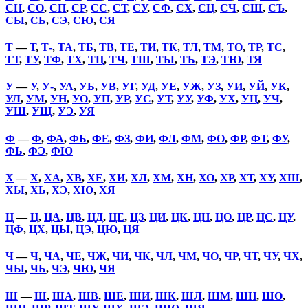
СН
,
СО
,
СП
,
СР
,
СС
,
СТ
,
СУ
,
СФ
,
СХ
,
СЦ
,
СЧ
,
СШ
,
СЪ
,
СЫ
,
СЬ
,
СЭ
,
СЮ
,
СЯ
Т
—
Т
,
Т-
,
ТА
,
ТБ
,
ТВ
,
ТЕ
,
ТИ
,
ТК
,
ТЛ
,
ТМ
,
ТО
,
ТР
,
ТС
,
ТТ
,
ТУ
,
ТФ
,
ТХ
,
ТЦ
,
ТЧ
,
ТШ
,
ТЫ
,
ТЬ
,
ТЭ
,
ТЮ
,
ТЯ
У
—
У
,
У-
,
УА
,
УБ
,
УВ
,
УГ
,
УД
,
УЕ
,
УЖ
,
УЗ
,
УИ
,
УЙ
,
УК
,
УЛ
,
УМ
,
УН
,
УО
,
УП
,
УР
,
УС
,
УТ
,
УУ
,
УФ
,
УХ
,
УЦ
,
УЧ
,
УШ
,
УЩ
,
УЭ
,
УЯ
Ф
—
Ф
,
ФА
,
ФБ
,
ФЕ
,
ФЗ
,
ФИ
,
ФЛ
,
ФМ
,
ФО
,
ФР
,
ФТ
,
ФУ
,
ФЬ
,
ФЭ
,
ФЮ
Х
—
Х
,
ХА
,
ХВ
,
ХЕ
,
ХИ
,
ХЛ
,
ХМ
,
ХН
,
ХО
,
ХР
,
ХТ
,
ХУ
,
ХШ
,
ХЫ
,
ХЬ
,
ХЭ
,
ХЮ
,
ХЯ
Ц
—
Ц
,
ЦА
,
ЦВ
,
ЦД
,
ЦЕ
,
ЦЗ
,
ЦИ
,
ЦК
,
ЦН
,
ЦО
,
ЦР
,
ЦС
,
ЦУ
,
ЦФ
,
ЦХ
,
ЦЫ
,
ЦЭ
,
ЦЮ
,
ЦЯ
Ч
—
Ч
,
ЧА
,
ЧЕ
,
ЧЖ
,
ЧИ
,
ЧК
,
ЧЛ
,
ЧМ
,
ЧО
,
ЧР
,
ЧТ
,
ЧУ
,
ЧХ
,
ЧЫ
,
ЧЬ
,
ЧЭ
,
ЧЮ
,
ЧЯ
Ш
—
Ш
,
ША
,
ШВ
,
ШЕ
,
ШИ
,
ШК
,
ШЛ
,
ШМ
,
ШН
,
ШО
,