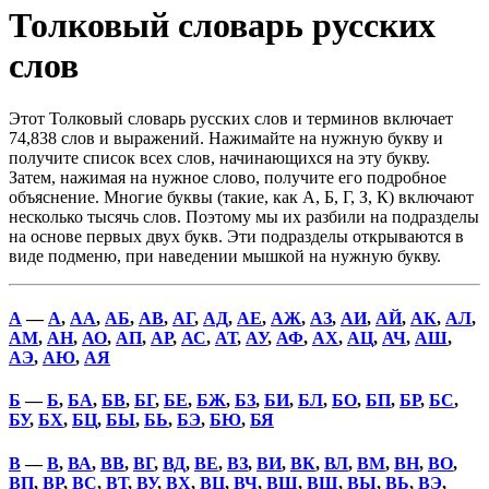
Толковый словарь русских
слов
Этот Толковый словарь русских слов и терминов включает
74,838 слов и выражений. Нажимайте на нужную букву и
получите список всех слов, начинающихся на эту букву.
Затем, нажимая на нужное слово, получите его подробное
объяснение. Многие буквы (такие, как А, Б, Г, З, К) включают
несколько тысячь слов. Поэтому мы их разбили на подразделы
на основе первых двух букв. Эти подразделы открываются в
виде подменю, при наведении мышкой на нужную букву.
А
—
А
,
АА
,
АБ
,
АВ
,
АГ
,
АД
,
АЕ
,
АЖ
,
АЗ
,
АИ
,
АЙ
,
АК
,
АЛ
,
АМ
,
АН
,
АО
,
АП
,
АР
,
АС
,
АТ
,
АУ
,
АФ
,
АХ
,
АЦ
,
АЧ
,
АШ
,
АЭ
,
АЮ
,
АЯ
Б
—
Б
,
БА
,
БВ
,
БГ
,
БЕ
,
БЖ
,
БЗ
,
БИ
,
БЛ
,
БО
,
БП
,
БР
,
БС
,
БУ
,
БХ
,
БЦ
,
БЫ
,
БЬ
,
БЭ
,
БЮ
,
БЯ
В
—
В
,
ВА
,
ВВ
,
ВГ
,
ВД
,
ВЕ
,
ВЗ
,
ВИ
,
ВК
,
ВЛ
,
ВМ
,
ВН
,
ВО
,
ВП
,
ВР
,
ВС
,
ВТ
,
ВУ
,
ВХ
,
ВЦ
,
ВЧ
,
ВШ
,
ВЩ
,
ВЫ
,
ВЬ
,
ВЭ
,