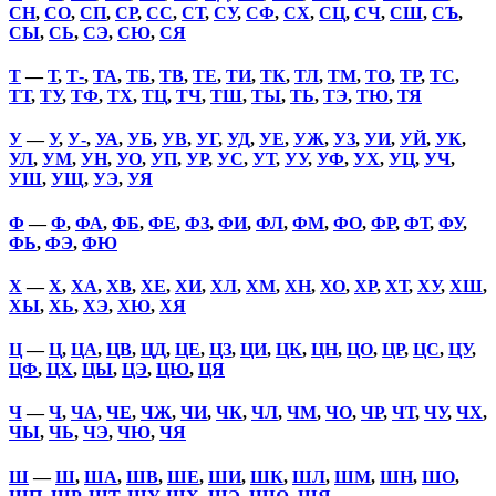
СН
,
СО
,
СП
,
СР
,
СС
,
СТ
,
СУ
,
СФ
,
СХ
,
СЦ
,
СЧ
,
СШ
,
СЪ
,
СЫ
,
СЬ
,
СЭ
,
СЮ
,
СЯ
Т
—
Т
,
Т-
,
ТА
,
ТБ
,
ТВ
,
ТЕ
,
ТИ
,
ТК
,
ТЛ
,
ТМ
,
ТО
,
ТР
,
ТС
,
ТТ
,
ТУ
,
ТФ
,
ТХ
,
ТЦ
,
ТЧ
,
ТШ
,
ТЫ
,
ТЬ
,
ТЭ
,
ТЮ
,
ТЯ
У
—
У
,
У-
,
УА
,
УБ
,
УВ
,
УГ
,
УД
,
УЕ
,
УЖ
,
УЗ
,
УИ
,
УЙ
,
УК
,
УЛ
,
УМ
,
УН
,
УО
,
УП
,
УР
,
УС
,
УТ
,
УУ
,
УФ
,
УХ
,
УЦ
,
УЧ
,
УШ
,
УЩ
,
УЭ
,
УЯ
Ф
—
Ф
,
ФА
,
ФБ
,
ФЕ
,
ФЗ
,
ФИ
,
ФЛ
,
ФМ
,
ФО
,
ФР
,
ФТ
,
ФУ
,
ФЬ
,
ФЭ
,
ФЮ
Х
—
Х
,
ХА
,
ХВ
,
ХЕ
,
ХИ
,
ХЛ
,
ХМ
,
ХН
,
ХО
,
ХР
,
ХТ
,
ХУ
,
ХШ
,
ХЫ
,
ХЬ
,
ХЭ
,
ХЮ
,
ХЯ
Ц
—
Ц
,
ЦА
,
ЦВ
,
ЦД
,
ЦЕ
,
ЦЗ
,
ЦИ
,
ЦК
,
ЦН
,
ЦО
,
ЦР
,
ЦС
,
ЦУ
,
ЦФ
,
ЦХ
,
ЦЫ
,
ЦЭ
,
ЦЮ
,
ЦЯ
Ч
—
Ч
,
ЧА
,
ЧЕ
,
ЧЖ
,
ЧИ
,
ЧК
,
ЧЛ
,
ЧМ
,
ЧО
,
ЧР
,
ЧТ
,
ЧУ
,
ЧХ
,
ЧЫ
,
ЧЬ
,
ЧЭ
,
ЧЮ
,
ЧЯ
Ш
—
Ш
,
ША
,
ШВ
,
ШЕ
,
ШИ
,
ШК
,
ШЛ
,
ШМ
,
ШН
,
ШО
,