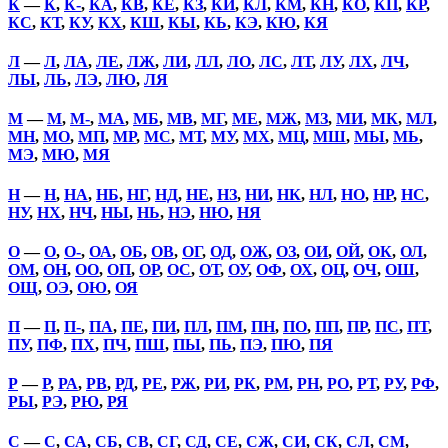
К
—
К
,
К-
,
КА
,
КВ
,
КЕ
,
КЗ
,
КИ
,
КЛ
,
КМ
,
КН
,
КО
,
КП
,
КР
,
КС
,
КТ
,
КУ
,
КХ
,
КШ
,
КЫ
,
КЬ
,
КЭ
,
КЮ
,
КЯ
Л
—
Л
,
ЛА
,
ЛЕ
,
ЛЖ
,
ЛИ
,
ЛЛ
,
ЛО
,
ЛС
,
ЛТ
,
ЛУ
,
ЛХ
,
ЛЧ
,
ЛЫ
,
ЛЬ
,
ЛЭ
,
ЛЮ
,
ЛЯ
М
—
М
,
М-
,
МА
,
МБ
,
МВ
,
МГ
,
МЕ
,
МЖ
,
МЗ
,
МИ
,
МК
,
МЛ
,
МН
,
МО
,
МП
,
МР
,
МС
,
МТ
,
МУ
,
МХ
,
МЦ
,
МШ
,
МЫ
,
МЬ
,
МЭ
,
МЮ
,
МЯ
Н
—
Н
,
НА
,
НБ
,
НГ
,
НД
,
НЕ
,
НЗ
,
НИ
,
НК
,
НЛ
,
НО
,
НР
,
НС
,
НУ
,
НХ
,
НЧ
,
НЫ
,
НЬ
,
НЭ
,
НЮ
,
НЯ
О
—
О
,
О-
,
ОА
,
ОБ
,
ОВ
,
ОГ
,
ОД
,
ОЖ
,
ОЗ
,
ОИ
,
ОЙ
,
ОК
,
ОЛ
,
ОМ
,
ОН
,
ОО
,
ОП
,
ОР
,
ОС
,
ОТ
,
ОУ
,
ОФ
,
ОХ
,
ОЦ
,
ОЧ
,
ОШ
,
ОЩ
,
ОЭ
,
ОЮ
,
ОЯ
П
—
П
,
П-
,
ПА
,
ПЕ
,
ПИ
,
ПЛ
,
ПМ
,
ПН
,
ПО
,
ПП
,
ПР
,
ПС
,
ПТ
,
ПУ
,
ПФ
,
ПХ
,
ПЧ
,
ПШ
,
ПЫ
,
ПЬ
,
ПЭ
,
ПЮ
,
ПЯ
Р
—
Р
,
РА
,
РВ
,
РД
,
РЕ
,
РЖ
,
РИ
,
РК
,
РМ
,
РН
,
РО
,
РТ
,
РУ
,
РФ
,
РЫ
,
РЭ
,
РЮ
,
РЯ
С
—
С
,
СА
,
СБ
,
СВ
,
СГ
,
СД
,
СЕ
,
СЖ
,
СИ
,
СК
,
СЛ
,
СМ
,