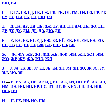
ВЮ
,
ВЯ
Г
—
Г
,
ГА
,
ГВ
,
ГД
,
ГЕ
,
ГЖ
,
ГИ
,
ГК
,
ГЛ
,
ГМ
,
ГН
,
ГО
,
ГР
,
ГТ
,
ГУ
,
ГХ
,
ГЫ
,
ГЬ
,
ГЭ
,
ГЮ
,
ГЯ
Д
—
Д
,
ДА
,
ДВ
,
ДД
,
ДЕ
,
ДЖ
,
ДЗ
,
ДИ
,
ДЛ
,
ДМ
,
ДН
,
ДО
,
ДП
,
ДР
,
ДУ
,
ДХ
,
ДЫ
,
ДЬ
,
ДЭ
,
ДЮ
,
ДЯ
Е
—
Е
,
ЕА
,
ЕВ
,
ЕГ
,
ЕД
,
ЕЖ
,
ЕЗ
,
ЕЙ
,
ЕК
,
ЕЛ
,
ЕМ
,
ЕН
,
ЕО
,
ЕП
,
ЕР
,
ЕС
,
ЕТ
,
ЕУ
,
ЕФ
,
ЕХ
,
ЕШ
,
ЕЭ
,
ЕЯ
Ж
—
Ж
,
ЖА
,
ЖВ
,
ЖГ
,
ЖД
,
ЖЕ
,
ЖЖ
,
ЖИ
,
ЖЛ
,
ЖМ
,
ЖН
,
ЖО
,
ЖР
,
ЖУ
,
ЖЭ
,
ЖЮ
,
ЖЯ
З
—
З
,
ЗА
,
ЗБ
,
ЗВ
,
ЗГ
,
ЗД
,
ЗЕ
,
ЗИ
,
ЗЛ
,
ЗМ
,
ЗН
,
ЗО
,
ЗР
,
ЗС
,
ЗУ
,
ЗЫ
,
ЗЮ
,
ЗЯ
И
—
И
,
ИА
,
ИБ
,
ИВ
,
ИГ
,
ИД
,
ИЕ
,
ИЖ
,
ИЗ
,
ИИ
,
ИЙ
,
ИК
,
ИЛ
,
ИМ
,
ИН
,
ИО
,
ИП
,
ИР
,
ИС
,
ИТ
,
ИУ
,
ИФ
,
ИХ
,
ИЦ
,
ИЧ
,
ИШ
,
ИЮ
,
ИЯ
Й
—
Й
,
ЙЕ
,
ЙИ
,
ЙО
,
ЙЫ