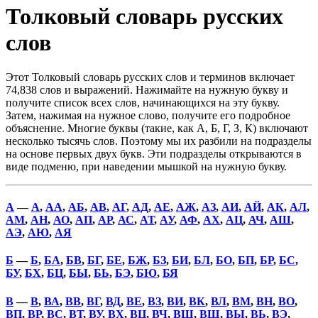
Толковый словарь русских
слов
Этот Толковый словарь русских слов и терминов включает
74,838 слов и выражений. Нажимайте на нужную букву и
получите список всех слов, начинающихся на эту букву.
Затем, нажимая на нужное слово, получите его подробное
объяснение. Многие буквы (такие, как А, Б, Г, З, К) включают
несколько тысячь слов. Поэтому мы их разбили на подразделы
на основе первых двух букв. Эти подразделы открываются в
виде подменю, при наведении мышкой на нужную букву.
А
—
А
,
АА
,
АБ
,
АВ
,
АГ
,
АД
,
АЕ
,
АЖ
,
АЗ
,
АИ
,
АЙ
,
АК
,
АЛ
,
АМ
,
АН
,
АО
,
АП
,
АР
,
АС
,
АТ
,
АУ
,
АФ
,
АХ
,
АЦ
,
АЧ
,
АШ
,
АЭ
,
АЮ
,
АЯ
Б
—
Б
,
БА
,
БВ
,
БГ
,
БЕ
,
БЖ
,
БЗ
,
БИ
,
БЛ
,
БО
,
БП
,
БР
,
БС
,
БУ
,
БХ
,
БЦ
,
БЫ
,
БЬ
,
БЭ
,
БЮ
,
БЯ
В
—
В
,
ВА
,
ВВ
,
ВГ
,
ВД
,
ВЕ
,
ВЗ
,
ВИ
,
ВК
,
ВЛ
,
ВМ
,
ВН
,
ВО
,
ВП
,
ВР
,
ВС
,
ВТ
,
ВУ
,
ВХ
,
ВЦ
,
ВЧ
,
ВШ
,
ВЩ
,
ВЫ
,
ВЬ
,
ВЭ
,