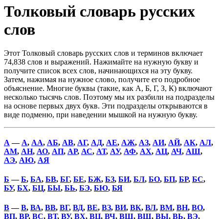
Толковый словарь русских
слов
Этот Толковый словарь русских слов и терминов включает
74,838 слов и выражений. Нажимайте на нужную букву и
получите список всех слов, начинающихся на эту букву.
Затем, нажимая на нужное слово, получите его подробное
объяснение. Многие буквы (такие, как А, Б, Г, З, К) включают
несколько тысячь слов. Поэтому мы их разбили на подразделы
на основе первых двух букв. Эти подразделы открываются в
виде подменю, при наведении мышкой на нужную букву.
А
—
А
,
АА
,
АБ
,
АВ
,
АГ
,
АД
,
АЕ
,
АЖ
,
АЗ
,
АИ
,
АЙ
,
АК
,
АЛ
,
АМ
,
АН
,
АО
,
АП
,
АР
,
АС
,
АТ
,
АУ
,
АФ
,
АХ
,
АЦ
,
АЧ
,
АШ
,
АЭ
,
АЮ
,
АЯ
Б
—
Б
,
БА
,
БВ
,
БГ
,
БЕ
,
БЖ
,
БЗ
,
БИ
,
БЛ
,
БО
,
БП
,
БР
,
БС
,
БУ
,
БХ
,
БЦ
,
БЫ
,
БЬ
,
БЭ
,
БЮ
,
БЯ
В
—
В
,
ВА
,
ВВ
,
ВГ
,
ВД
,
ВЕ
,
ВЗ
,
ВИ
,
ВК
,
ВЛ
,
ВМ
,
ВН
,
ВО
,
ВП
,
ВР
,
ВС
,
ВТ
,
ВУ
,
ВХ
,
ВЦ
,
ВЧ
,
ВШ
,
ВЩ
,
ВЫ
,
ВЬ
,
ВЭ
,