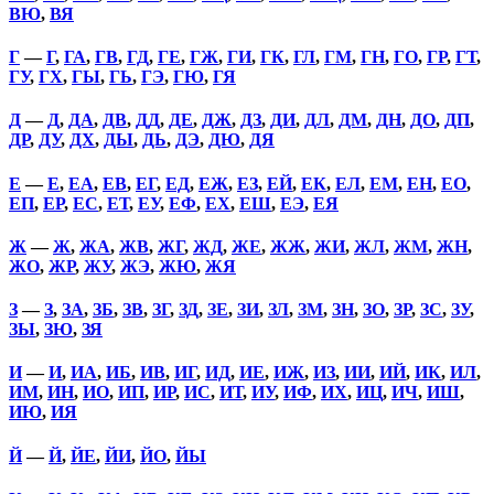
ВЮ
,
ВЯ
Г
—
Г
,
ГА
,
ГВ
,
ГД
,
ГЕ
,
ГЖ
,
ГИ
,
ГК
,
ГЛ
,
ГМ
,
ГН
,
ГО
,
ГР
,
ГТ
,
ГУ
,
ГХ
,
ГЫ
,
ГЬ
,
ГЭ
,
ГЮ
,
ГЯ
Д
—
Д
,
ДА
,
ДВ
,
ДД
,
ДЕ
,
ДЖ
,
ДЗ
,
ДИ
,
ДЛ
,
ДМ
,
ДН
,
ДО
,
ДП
,
ДР
,
ДУ
,
ДХ
,
ДЫ
,
ДЬ
,
ДЭ
,
ДЮ
,
ДЯ
Е
—
Е
,
ЕА
,
ЕВ
,
ЕГ
,
ЕД
,
ЕЖ
,
ЕЗ
,
ЕЙ
,
ЕК
,
ЕЛ
,
ЕМ
,
ЕН
,
ЕО
,
ЕП
,
ЕР
,
ЕС
,
ЕТ
,
ЕУ
,
ЕФ
,
ЕХ
,
ЕШ
,
ЕЭ
,
ЕЯ
Ж
—
Ж
,
ЖА
,
ЖВ
,
ЖГ
,
ЖД
,
ЖЕ
,
ЖЖ
,
ЖИ
,
ЖЛ
,
ЖМ
,
ЖН
,
ЖО
,
ЖР
,
ЖУ
,
ЖЭ
,
ЖЮ
,
ЖЯ
З
—
З
,
ЗА
,
ЗБ
,
ЗВ
,
ЗГ
,
ЗД
,
ЗЕ
,
ЗИ
,
ЗЛ
,
ЗМ
,
ЗН
,
ЗО
,
ЗР
,
ЗС
,
ЗУ
,
ЗЫ
,
ЗЮ
,
ЗЯ
И
—
И
,
ИА
,
ИБ
,
ИВ
,
ИГ
,
ИД
,
ИЕ
,
ИЖ
,
ИЗ
,
ИИ
,
ИЙ
,
ИК
,
ИЛ
,
ИМ
,
ИН
,
ИО
,
ИП
,
ИР
,
ИС
,
ИТ
,
ИУ
,
ИФ
,
ИХ
,
ИЦ
,
ИЧ
,
ИШ
,
ИЮ
,
ИЯ
Й
—
Й
,
ЙЕ
,
ЙИ
,
ЙО
,
ЙЫ