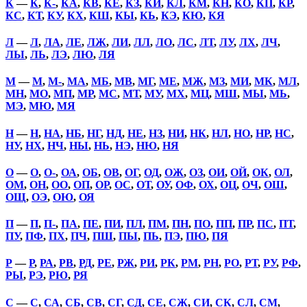
К
—
К
,
К-
,
КА
,
КВ
,
КЕ
,
КЗ
,
КИ
,
КЛ
,
КМ
,
КН
,
КО
,
КП
,
КР
,
КС
,
КТ
,
КУ
,
КХ
,
КШ
,
КЫ
,
КЬ
,
КЭ
,
КЮ
,
КЯ
Л
—
Л
,
ЛА
,
ЛЕ
,
ЛЖ
,
ЛИ
,
ЛЛ
,
ЛО
,
ЛС
,
ЛТ
,
ЛУ
,
ЛХ
,
ЛЧ
,
ЛЫ
,
ЛЬ
,
ЛЭ
,
ЛЮ
,
ЛЯ
М
—
М
,
М-
,
МА
,
МБ
,
МВ
,
МГ
,
МЕ
,
МЖ
,
МЗ
,
МИ
,
МК
,
МЛ
,
МН
,
МО
,
МП
,
МР
,
МС
,
МТ
,
МУ
,
МХ
,
МЦ
,
МШ
,
МЫ
,
МЬ
,
МЭ
,
МЮ
,
МЯ
Н
—
Н
,
НА
,
НБ
,
НГ
,
НД
,
НЕ
,
НЗ
,
НИ
,
НК
,
НЛ
,
НО
,
НР
,
НС
,
НУ
,
НХ
,
НЧ
,
НЫ
,
НЬ
,
НЭ
,
НЮ
,
НЯ
О
—
О
,
О-
,
ОА
,
ОБ
,
ОВ
,
ОГ
,
ОД
,
ОЖ
,
ОЗ
,
ОИ
,
ОЙ
,
ОК
,
ОЛ
,
ОМ
,
ОН
,
ОО
,
ОП
,
ОР
,
ОС
,
ОТ
,
ОУ
,
ОФ
,
ОХ
,
ОЦ
,
ОЧ
,
ОШ
,
ОЩ
,
ОЭ
,
ОЮ
,
ОЯ
П
—
П
,
П-
,
ПА
,
ПЕ
,
ПИ
,
ПЛ
,
ПМ
,
ПН
,
ПО
,
ПП
,
ПР
,
ПС
,
ПТ
,
ПУ
,
ПФ
,
ПХ
,
ПЧ
,
ПШ
,
ПЫ
,
ПЬ
,
ПЭ
,
ПЮ
,
ПЯ
Р
—
Р
,
РА
,
РВ
,
РД
,
РЕ
,
РЖ
,
РИ
,
РК
,
РМ
,
РН
,
РО
,
РТ
,
РУ
,
РФ
,
РЫ
,
РЭ
,
РЮ
,
РЯ
С
—
С
,
СА
,
СБ
,
СВ
,
СГ
,
СД
,
СЕ
,
СЖ
,
СИ
,
СК
,
СЛ
,
СМ
,