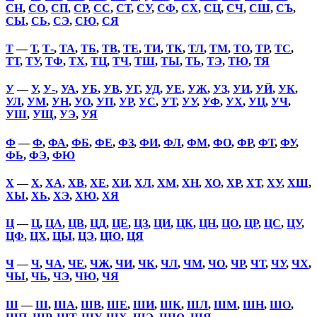
СН
,
СО
,
СП
,
СР
,
СС
,
СТ
,
СУ
,
СФ
,
СХ
,
СЦ
,
СЧ
,
СШ
,
СЪ
,
СЫ
,
СЬ
,
СЭ
,
СЮ
,
СЯ
Т
—
Т
,
Т-
,
ТА
,
ТБ
,
ТВ
,
ТЕ
,
ТИ
,
ТК
,
ТЛ
,
ТМ
,
ТО
,
ТР
,
ТС
,
ТТ
,
ТУ
,
ТФ
,
ТХ
,
ТЦ
,
ТЧ
,
ТШ
,
ТЫ
,
ТЬ
,
ТЭ
,
ТЮ
,
ТЯ
У
—
У
,
У-
,
УА
,
УБ
,
УВ
,
УГ
,
УД
,
УЕ
,
УЖ
,
УЗ
,
УИ
,
УЙ
,
УК
,
УЛ
,
УМ
,
УН
,
УО
,
УП
,
УР
,
УС
,
УТ
,
УУ
,
УФ
,
УХ
,
УЦ
,
УЧ
,
УШ
,
УЩ
,
УЭ
,
УЯ
Ф
—
Ф
,
ФА
,
ФБ
,
ФЕ
,
ФЗ
,
ФИ
,
ФЛ
,
ФМ
,
ФО
,
ФР
,
ФТ
,
ФУ
,
ФЬ
,
ФЭ
,
ФЮ
Х
—
Х
,
ХА
,
ХВ
,
ХЕ
,
ХИ
,
ХЛ
,
ХМ
,
ХН
,
ХО
,
ХР
,
ХТ
,
ХУ
,
ХШ
,
ХЫ
,
ХЬ
,
ХЭ
,
ХЮ
,
ХЯ
Ц
—
Ц
,
ЦА
,
ЦВ
,
ЦД
,
ЦЕ
,
ЦЗ
,
ЦИ
,
ЦК
,
ЦН
,
ЦО
,
ЦР
,
ЦС
,
ЦУ
,
ЦФ
,
ЦХ
,
ЦЫ
,
ЦЭ
,
ЦЮ
,
ЦЯ
Ч
—
Ч
,
ЧА
,
ЧЕ
,
ЧЖ
,
ЧИ
,
ЧК
,
ЧЛ
,
ЧМ
,
ЧО
,
ЧР
,
ЧТ
,
ЧУ
,
ЧХ
,
ЧЫ
,
ЧЬ
,
ЧЭ
,
ЧЮ
,
ЧЯ
Ш
—
Ш
,
ША
,
ШВ
,
ШЕ
,
ШИ
,
ШК
,
ШЛ
,
ШМ
,
ШН
,
ШО
,