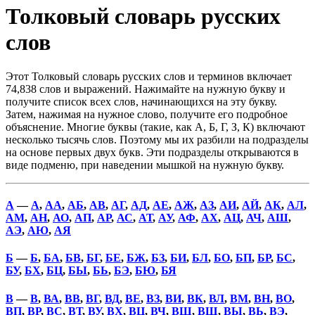
Толковый словарь русских
слов
Этот Толковый словарь русских слов и терминов включает
74,838 слов и выражений. Нажимайте на нужную букву и
получите список всех слов, начинающихся на эту букву.
Затем, нажимая на нужное слово, получите его подробное
объяснение. Многие буквы (такие, как А, Б, Г, З, К) включают
несколько тысячь слов. Поэтому мы их разбили на подразделы
на основе первых двух букв. Эти подразделы открываются в
виде подменю, при наведении мышкой на нужную букву.
А
—
А
,
АА
,
АБ
,
АВ
,
АГ
,
АД
,
АЕ
,
АЖ
,
АЗ
,
АИ
,
АЙ
,
АК
,
АЛ
,
АМ
,
АН
,
АО
,
АП
,
АР
,
АС
,
АТ
,
АУ
,
АФ
,
АХ
,
АЦ
,
АЧ
,
АШ
,
АЭ
,
АЮ
,
АЯ
Б
—
Б
,
БА
,
БВ
,
БГ
,
БЕ
,
БЖ
,
БЗ
,
БИ
,
БЛ
,
БО
,
БП
,
БР
,
БС
,
БУ
,
БХ
,
БЦ
,
БЫ
,
БЬ
,
БЭ
,
БЮ
,
БЯ
В
—
В
,
ВА
,
ВВ
,
ВГ
,
ВД
,
ВЕ
,
ВЗ
,
ВИ
,
ВК
,
ВЛ
,
ВМ
,
ВН
,
ВО
,
ВП
,
ВР
,
ВС
,
ВТ
,
ВУ
,
ВХ
,
ВЦ
,
ВЧ
,
ВШ
,
ВЩ
,
ВЫ
,
ВЬ
,
ВЭ
,