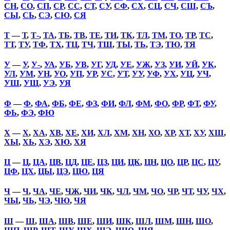
СН
,
СО
,
СП
,
СР
,
СС
,
СТ
,
СУ
,
СФ
,
СХ
,
СЦ
,
СЧ
,
СШ
,
СЪ
,
СЫ
,
СЬ
,
СЭ
,
СЮ
,
СЯ
Т
—
Т
,
Т-
,
ТА
,
ТБ
,
ТВ
,
ТЕ
,
ТИ
,
ТК
,
ТЛ
,
ТМ
,
ТО
,
ТР
,
ТС
,
ТТ
,
ТУ
,
ТФ
,
ТХ
,
ТЦ
,
ТЧ
,
ТШ
,
ТЫ
,
ТЬ
,
ТЭ
,
ТЮ
,
ТЯ
У
—
У
,
У-
,
УА
,
УБ
,
УВ
,
УГ
,
УД
,
УЕ
,
УЖ
,
УЗ
,
УИ
,
УЙ
,
УК
,
УЛ
,
УМ
,
УН
,
УО
,
УП
,
УР
,
УС
,
УТ
,
УУ
,
УФ
,
УХ
,
УЦ
,
УЧ
,
УШ
,
УЩ
,
УЭ
,
УЯ
Ф
—
Ф
,
ФА
,
ФБ
,
ФЕ
,
ФЗ
,
ФИ
,
ФЛ
,
ФМ
,
ФО
,
ФР
,
ФТ
,
ФУ
,
ФЬ
,
ФЭ
,
ФЮ
Х
—
Х
,
ХА
,
ХВ
,
ХЕ
,
ХИ
,
ХЛ
,
ХМ
,
ХН
,
ХО
,
ХР
,
ХТ
,
ХУ
,
ХШ
,
ХЫ
,
ХЬ
,
ХЭ
,
ХЮ
,
ХЯ
Ц
—
Ц
,
ЦА
,
ЦВ
,
ЦД
,
ЦЕ
,
ЦЗ
,
ЦИ
,
ЦК
,
ЦН
,
ЦО
,
ЦР
,
ЦС
,
ЦУ
,
ЦФ
,
ЦХ
,
ЦЫ
,
ЦЭ
,
ЦЮ
,
ЦЯ
Ч
—
Ч
,
ЧА
,
ЧЕ
,
ЧЖ
,
ЧИ
,
ЧК
,
ЧЛ
,
ЧМ
,
ЧО
,
ЧР
,
ЧТ
,
ЧУ
,
ЧХ
,
ЧЫ
,
ЧЬ
,
ЧЭ
,
ЧЮ
,
ЧЯ
Ш
—
Ш
,
ША
,
ШВ
,
ШЕ
,
ШИ
,
ШК
,
ШЛ
,
ШМ
,
ШН
,
ШО
,