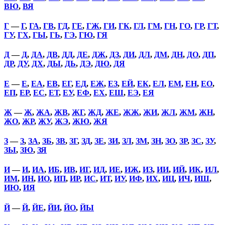
ВЮ
,
ВЯ
Г
—
Г
,
ГА
,
ГВ
,
ГД
,
ГЕ
,
ГЖ
,
ГИ
,
ГК
,
ГЛ
,
ГМ
,
ГН
,
ГО
,
ГР
,
ГТ
,
ГУ
,
ГХ
,
ГЫ
,
ГЬ
,
ГЭ
,
ГЮ
,
ГЯ
Д
—
Д
,
ДА
,
ДВ
,
ДД
,
ДЕ
,
ДЖ
,
ДЗ
,
ДИ
,
ДЛ
,
ДМ
,
ДН
,
ДО
,
ДП
,
ДР
,
ДУ
,
ДХ
,
ДЫ
,
ДЬ
,
ДЭ
,
ДЮ
,
ДЯ
Е
—
Е
,
ЕА
,
ЕВ
,
ЕГ
,
ЕД
,
ЕЖ
,
ЕЗ
,
ЕЙ
,
ЕК
,
ЕЛ
,
ЕМ
,
ЕН
,
ЕО
,
ЕП
,
ЕР
,
ЕС
,
ЕТ
,
ЕУ
,
ЕФ
,
ЕХ
,
ЕШ
,
ЕЭ
,
ЕЯ
Ж
—
Ж
,
ЖА
,
ЖВ
,
ЖГ
,
ЖД
,
ЖЕ
,
ЖЖ
,
ЖИ
,
ЖЛ
,
ЖМ
,
ЖН
,
ЖО
,
ЖР
,
ЖУ
,
ЖЭ
,
ЖЮ
,
ЖЯ
З
—
З
,
ЗА
,
ЗБ
,
ЗВ
,
ЗГ
,
ЗД
,
ЗЕ
,
ЗИ
,
ЗЛ
,
ЗМ
,
ЗН
,
ЗО
,
ЗР
,
ЗС
,
ЗУ
,
ЗЫ
,
ЗЮ
,
ЗЯ
И
—
И
,
ИА
,
ИБ
,
ИВ
,
ИГ
,
ИД
,
ИЕ
,
ИЖ
,
ИЗ
,
ИИ
,
ИЙ
,
ИК
,
ИЛ
,
ИМ
,
ИН
,
ИО
,
ИП
,
ИР
,
ИС
,
ИТ
,
ИУ
,
ИФ
,
ИХ
,
ИЦ
,
ИЧ
,
ИШ
,
ИЮ
,
ИЯ
Й
—
Й
,
ЙЕ
,
ЙИ
,
ЙО
,
ЙЫ