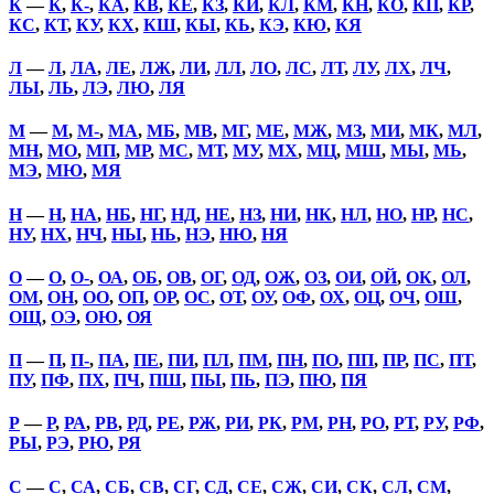
К
—
К
,
К-
,
КА
,
КВ
,
КЕ
,
КЗ
,
КИ
,
КЛ
,
КМ
,
КН
,
КО
,
КП
,
КР
,
КС
,
КТ
,
КУ
,
КХ
,
КШ
,
КЫ
,
КЬ
,
КЭ
,
КЮ
,
КЯ
Л
—
Л
,
ЛА
,
ЛЕ
,
ЛЖ
,
ЛИ
,
ЛЛ
,
ЛО
,
ЛС
,
ЛТ
,
ЛУ
,
ЛХ
,
ЛЧ
,
ЛЫ
,
ЛЬ
,
ЛЭ
,
ЛЮ
,
ЛЯ
М
—
М
,
М-
,
МА
,
МБ
,
МВ
,
МГ
,
МЕ
,
МЖ
,
МЗ
,
МИ
,
МК
,
МЛ
,
МН
,
МО
,
МП
,
МР
,
МС
,
МТ
,
МУ
,
МХ
,
МЦ
,
МШ
,
МЫ
,
МЬ
,
МЭ
,
МЮ
,
МЯ
Н
—
Н
,
НА
,
НБ
,
НГ
,
НД
,
НЕ
,
НЗ
,
НИ
,
НК
,
НЛ
,
НО
,
НР
,
НС
,
НУ
,
НХ
,
НЧ
,
НЫ
,
НЬ
,
НЭ
,
НЮ
,
НЯ
О
—
О
,
О-
,
ОА
,
ОБ
,
ОВ
,
ОГ
,
ОД
,
ОЖ
,
ОЗ
,
ОИ
,
ОЙ
,
ОК
,
ОЛ
,
ОМ
,
ОН
,
ОО
,
ОП
,
ОР
,
ОС
,
ОТ
,
ОУ
,
ОФ
,
ОХ
,
ОЦ
,
ОЧ
,
ОШ
,
ОЩ
,
ОЭ
,
ОЮ
,
ОЯ
П
—
П
,
П-
,
ПА
,
ПЕ
,
ПИ
,
ПЛ
,
ПМ
,
ПН
,
ПО
,
ПП
,
ПР
,
ПС
,
ПТ
,
ПУ
,
ПФ
,
ПХ
,
ПЧ
,
ПШ
,
ПЫ
,
ПЬ
,
ПЭ
,
ПЮ
,
ПЯ
Р
—
Р
,
РА
,
РВ
,
РД
,
РЕ
,
РЖ
,
РИ
,
РК
,
РМ
,
РН
,
РО
,
РТ
,
РУ
,
РФ
,
РЫ
,
РЭ
,
РЮ
,
РЯ
С
—
С
,
СА
,
СБ
,
СВ
,
СГ
,
СД
,
СЕ
,
СЖ
,
СИ
,
СК
,
СЛ
,
СМ
,