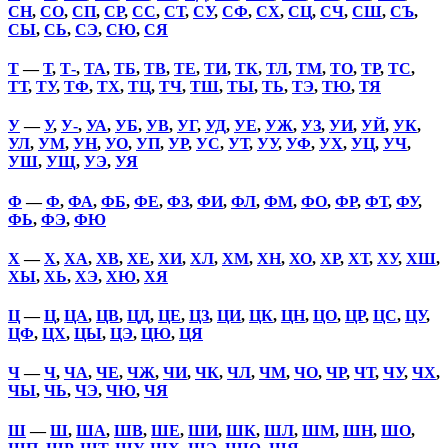
СН
,
СО
,
СП
,
СР
,
СС
,
СТ
,
СУ
,
СФ
,
СХ
,
СЦ
,
СЧ
,
СШ
,
СЪ
,
СЫ
,
СЬ
,
СЭ
,
СЮ
,
СЯ
Т
—
Т
,
Т-
,
ТА
,
ТБ
,
ТВ
,
ТЕ
,
ТИ
,
ТК
,
ТЛ
,
ТМ
,
ТО
,
ТР
,
ТС
,
ТТ
,
ТУ
,
ТФ
,
ТХ
,
ТЦ
,
ТЧ
,
ТШ
,
ТЫ
,
ТЬ
,
ТЭ
,
ТЮ
,
ТЯ
У
—
У
,
У-
,
УА
,
УБ
,
УВ
,
УГ
,
УД
,
УЕ
,
УЖ
,
УЗ
,
УИ
,
УЙ
,
УК
,
УЛ
,
УМ
,
УН
,
УО
,
УП
,
УР
,
УС
,
УТ
,
УУ
,
УФ
,
УХ
,
УЦ
,
УЧ
,
УШ
,
УЩ
,
УЭ
,
УЯ
Ф
—
Ф
,
ФА
,
ФБ
,
ФЕ
,
ФЗ
,
ФИ
,
ФЛ
,
ФМ
,
ФО
,
ФР
,
ФТ
,
ФУ
,
ФЬ
,
ФЭ
,
ФЮ
Х
—
Х
,
ХА
,
ХВ
,
ХЕ
,
ХИ
,
ХЛ
,
ХМ
,
ХН
,
ХО
,
ХР
,
ХТ
,
ХУ
,
ХШ
,
ХЫ
,
ХЬ
,
ХЭ
,
ХЮ
,
ХЯ
Ц
—
Ц
,
ЦА
,
ЦВ
,
ЦД
,
ЦЕ
,
ЦЗ
,
ЦИ
,
ЦК
,
ЦН
,
ЦО
,
ЦР
,
ЦС
,
ЦУ
,
ЦФ
,
ЦХ
,
ЦЫ
,
ЦЭ
,
ЦЮ
,
ЦЯ
Ч
—
Ч
,
ЧА
,
ЧЕ
,
ЧЖ
,
ЧИ
,
ЧК
,
ЧЛ
,
ЧМ
,
ЧО
,
ЧР
,
ЧТ
,
ЧУ
,
ЧХ
,
ЧЫ
,
ЧЬ
,
ЧЭ
,
ЧЮ
,
ЧЯ
Ш
—
Ш
,
ША
,
ШВ
,
ШЕ
,
ШИ
,
ШК
,
ШЛ
,
ШМ
,
ШН
,
ШО
,