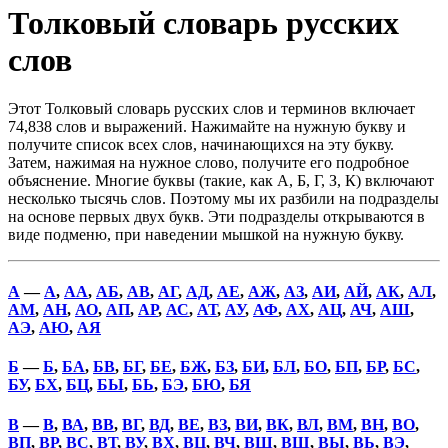
Толковый словарь русских
слов
Этот Толковый словарь русских слов и терминов включает
74,838 слов и выражений. Нажимайте на нужную букву и
получите список всех слов, начинающихся на эту букву.
Затем, нажимая на нужное слово, получите его подробное
объяснение. Многие буквы (такие, как А, Б, Г, З, К) включают
несколько тысячь слов. Поэтому мы их разбили на подразделы
на основе первых двух букв. Эти подразделы открываются в
виде подменю, при наведении мышкой на нужную букву.
А
—
А
,
АА
,
АБ
,
АВ
,
АГ
,
АД
,
АЕ
,
АЖ
,
АЗ
,
АИ
,
АЙ
,
АК
,
АЛ
,
АМ
,
АН
,
АО
,
АП
,
АР
,
АС
,
АТ
,
АУ
,
АФ
,
АХ
,
АЦ
,
АЧ
,
АШ
,
АЭ
,
АЮ
,
АЯ
Б
—
Б
,
БА
,
БВ
,
БГ
,
БЕ
,
БЖ
,
БЗ
,
БИ
,
БЛ
,
БО
,
БП
,
БР
,
БС
,
БУ
,
БХ
,
БЦ
,
БЫ
,
БЬ
,
БЭ
,
БЮ
,
БЯ
В
—
В
,
ВА
,
ВВ
,
ВГ
,
ВД
,
ВЕ
,
ВЗ
,
ВИ
,
ВК
,
ВЛ
,
ВМ
,
ВН
,
ВО
,
ВП
,
ВР
,
ВС
,
ВТ
,
ВУ
,
ВХ
,
ВЦ
,
ВЧ
,
ВШ
,
ВЩ
,
ВЫ
,
ВЬ
,
ВЭ
,