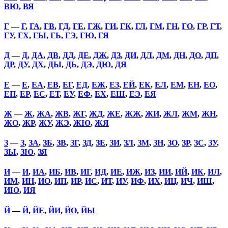
ВЮ
,
ВЯ
Г
—
Г
,
ГА
,
ГВ
,
ГД
,
ГЕ
,
ГЖ
,
ГИ
,
ГК
,
ГЛ
,
ГМ
,
ГН
,
ГО
,
ГР
,
ГТ
,
ГУ
,
ГХ
,
ГЫ
,
ГЬ
,
ГЭ
,
ГЮ
,
ГЯ
Д
—
Д
,
ДА
,
ДВ
,
ДД
,
ДЕ
,
ДЖ
,
ДЗ
,
ДИ
,
ДЛ
,
ДМ
,
ДН
,
ДО
,
ДП
,
ДР
,
ДУ
,
ДХ
,
ДЫ
,
ДЬ
,
ДЭ
,
ДЮ
,
ДЯ
Е
—
Е
,
ЕА
,
ЕВ
,
ЕГ
,
ЕД
,
ЕЖ
,
ЕЗ
,
ЕЙ
,
ЕК
,
ЕЛ
,
ЕМ
,
ЕН
,
ЕО
,
ЕП
,
ЕР
,
ЕС
,
ЕТ
,
ЕУ
,
ЕФ
,
ЕХ
,
ЕШ
,
ЕЭ
,
ЕЯ
Ж
—
Ж
,
ЖА
,
ЖВ
,
ЖГ
,
ЖД
,
ЖЕ
,
ЖЖ
,
ЖИ
,
ЖЛ
,
ЖМ
,
ЖН
,
ЖО
,
ЖР
,
ЖУ
,
ЖЭ
,
ЖЮ
,
ЖЯ
З
—
З
,
ЗА
,
ЗБ
,
ЗВ
,
ЗГ
,
ЗД
,
ЗЕ
,
ЗИ
,
ЗЛ
,
ЗМ
,
ЗН
,
ЗО
,
ЗР
,
ЗС
,
ЗУ
,
ЗЫ
,
ЗЮ
,
ЗЯ
И
—
И
,
ИА
,
ИБ
,
ИВ
,
ИГ
,
ИД
,
ИЕ
,
ИЖ
,
ИЗ
,
ИИ
,
ИЙ
,
ИК
,
ИЛ
,
ИМ
,
ИН
,
ИО
,
ИП
,
ИР
,
ИС
,
ИТ
,
ИУ
,
ИФ
,
ИХ
,
ИЦ
,
ИЧ
,
ИШ
,
ИЮ
,
ИЯ
Й
—
Й
,
ЙЕ
,
ЙИ
,
ЙО
,
ЙЫ