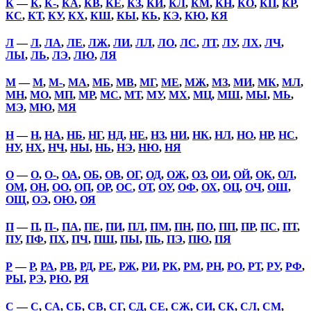
К
—
К
,
К-
,
КА
,
КВ
,
КЕ
,
КЗ
,
КИ
,
КЛ
,
КМ
,
КН
,
КО
,
КП
,
КР
,
КС
,
КТ
,
КУ
,
КХ
,
КШ
,
КЫ
,
КЬ
,
КЭ
,
КЮ
,
КЯ
Л
—
Л
,
ЛА
,
ЛЕ
,
ЛЖ
,
ЛИ
,
ЛЛ
,
ЛО
,
ЛС
,
ЛТ
,
ЛУ
,
ЛХ
,
ЛЧ
,
ЛЫ
,
ЛЬ
,
ЛЭ
,
ЛЮ
,
ЛЯ
М
—
М
,
М-
,
МА
,
МБ
,
МВ
,
МГ
,
МЕ
,
МЖ
,
МЗ
,
МИ
,
МК
,
МЛ
,
МН
,
МО
,
МП
,
МР
,
МС
,
МТ
,
МУ
,
МХ
,
МЦ
,
МШ
,
МЫ
,
МЬ
,
МЭ
,
МЮ
,
МЯ
Н
—
Н
,
НА
,
НБ
,
НГ
,
НД
,
НЕ
,
НЗ
,
НИ
,
НК
,
НЛ
,
НО
,
НР
,
НС
,
НУ
,
НХ
,
НЧ
,
НЫ
,
НЬ
,
НЭ
,
НЮ
,
НЯ
О
—
О
,
О-
,
ОА
,
ОБ
,
ОВ
,
ОГ
,
ОД
,
ОЖ
,
ОЗ
,
ОИ
,
ОЙ
,
ОК
,
ОЛ
,
ОМ
,
ОН
,
ОО
,
ОП
,
ОР
,
ОС
,
ОТ
,
ОУ
,
ОФ
,
ОХ
,
ОЦ
,
ОЧ
,
ОШ
,
ОЩ
,
ОЭ
,
ОЮ
,
ОЯ
П
—
П
,
П-
,
ПА
,
ПЕ
,
ПИ
,
ПЛ
,
ПМ
,
ПН
,
ПО
,
ПП
,
ПР
,
ПС
,
ПТ
,
ПУ
,
ПФ
,
ПХ
,
ПЧ
,
ПШ
,
ПЫ
,
ПЬ
,
ПЭ
,
ПЮ
,
ПЯ
Р
—
Р
,
РА
,
РВ
,
РД
,
РЕ
,
РЖ
,
РИ
,
РК
,
РМ
,
РН
,
РО
,
РТ
,
РУ
,
РФ
,
РЫ
,
РЭ
,
РЮ
,
РЯ
С
—
С
,
СА
,
СБ
,
СВ
,
СГ
,
СД
,
СЕ
,
СЖ
,
СИ
,
СК
,
СЛ
,
СМ
,