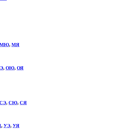
МЮ
,
МЯ
Э
,
ОЮ
,
ОЯ
СЭ
,
СЮ
,
СЯ
Щ
,
УЭ
,
УЯ