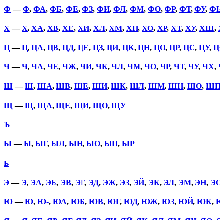
Ф
—
Ф
,
ФА
,
ФБ
,
ФЕ
,
ФЗ
,
ФИ
,
ФЛ
,
ФМ
,
ФО
,
ФР
,
ФТ
,
ФУ
,
Ф
Х
—
Х
,
ХА
,
ХВ
,
ХЕ
,
ХИ
,
ХЛ
,
ХМ
,
ХН
,
ХО
,
ХР
,
ХТ
,
ХУ
,
ХШ
,
Ц
—
Ц
,
ЦА
,
ЦВ
,
ЦД
,
ЦЕ
,
ЦЗ
,
ЦИ
,
ЦК
,
ЦН
,
ЦО
,
ЦР
,
ЦС
,
ЦУ
,
Ц
Ч
—
Ч
,
ЧА
,
ЧЕ
,
ЧЖ
,
ЧИ
,
ЧК
,
ЧЛ
,
ЧМ
,
ЧО
,
ЧР
,
ЧТ
,
ЧУ
,
ЧХ
,
Ш
—
Ш
,
ША
,
ШВ
,
ШЕ
,
ШИ
,
ШК
,
ШЛ
,
ШМ
,
ШН
,
ШО
,
Ш
Щ
—
Щ
,
ЩА
,
ЩЕ
,
ЩИ
,
ЩО
,
ЩУ
Ъ
Ы
—
Ы
,
ЫГ
,
ЫЛ
,
ЫН
,
ЫО
,
ЫП
,
ЫР
Ь
Э
—
Э
,
ЭА
,
ЭБ
,
ЭВ
,
ЭГ
,
ЭД
,
ЭЖ
,
ЭЗ
,
ЭЙ
,
ЭК
,
ЭЛ
,
ЭМ
,
ЭН
,
Э
Ю
—
Ю
,
Ю-
,
ЮА
,
ЮБ
,
ЮВ
,
ЮГ
,
ЮД
,
ЮЖ
,
ЮЗ
,
ЮЙ
,
ЮК
,