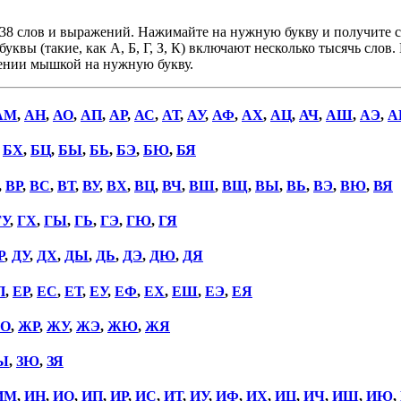
38 слов и выражений. Нажимайте на нужную букву и получите сп
уквы (такие, как А, Б, Г, З, К) включают несколько тысячь слов
дении мышкой на нужную букву.
АМ
,
АН
,
АО
,
АП
,
АР
,
АС
,
АТ
,
АУ
,
АФ
,
АХ
,
АЦ
,
АЧ
,
АШ
,
АЭ
,
А
,
БХ
,
БЦ
,
БЫ
,
БЬ
,
БЭ
,
БЮ
,
БЯ
,
ВР
,
ВС
,
ВТ
,
ВУ
,
ВХ
,
ВЦ
,
ВЧ
,
ВШ
,
ВЩ
,
ВЫ
,
ВЬ
,
ВЭ
,
ВЮ
,
ВЯ
ГУ
,
ГХ
,
ГЫ
,
ГЬ
,
ГЭ
,
ГЮ
,
ГЯ
Р
,
ДУ
,
ДХ
,
ДЫ
,
ДЬ
,
ДЭ
,
ДЮ
,
ДЯ
П
,
ЕР
,
ЕС
,
ЕТ
,
ЕУ
,
ЕФ
,
ЕХ
,
ЕШ
,
ЕЭ
,
ЕЯ
О
,
ЖР
,
ЖУ
,
ЖЭ
,
ЖЮ
,
ЖЯ
Ы
,
ЗЮ
,
ЗЯ
ИМ
,
ИН
,
ИО
,
ИП
,
ИР
,
ИС
,
ИТ
,
ИУ
,
ИФ
,
ИХ
,
ИЦ
,
ИЧ
,
ИШ
,
ИЮ
,