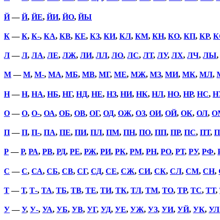
Й
—
Й
,
ЙЕ
,
ЙИ
,
ЙО
,
ЙЫ
К
—
К
,
К-
,
КА
,
КВ
,
КЕ
,
КЗ
,
КИ
,
КЛ
,
КМ
,
КН
,
КО
,
КП
,
КР
,
К
Л
—
Л
,
ЛА
,
ЛЕ
,
ЛЖ
,
ЛИ
,
ЛЛ
,
ЛО
,
ЛС
,
ЛТ
,
ЛУ
,
ЛХ
,
ЛЧ
,
ЛЫ
М
—
М
,
М-
,
МА
,
МБ
,
МВ
,
МГ
,
МЕ
,
МЖ
,
МЗ
,
МИ
,
МК
,
МЛ
,
Н
—
Н
,
НА
,
НБ
,
НГ
,
НД
,
НЕ
,
НЗ
,
НИ
,
НК
,
НЛ
,
НО
,
НР
,
НС
,
Н
О
—
О
,
О-
,
ОА
,
ОБ
,
ОВ
,
ОГ
,
ОД
,
ОЖ
,
ОЗ
,
ОИ
,
ОЙ
,
ОК
,
ОЛ
,
О
П
—
П
,
П-
,
ПА
,
ПЕ
,
ПИ
,
ПЛ
,
ПМ
,
ПН
,
ПО
,
ПП
,
ПР
,
ПС
,
ПТ
,
П
Р
—
Р
,
РА
,
РВ
,
РД
,
РЕ
,
РЖ
,
РИ
,
РК
,
РМ
,
РН
,
РО
,
РТ
,
РУ
,
РФ
,
С
—
С
,
СА
,
СБ
,
СВ
,
СГ
,
СД
,
СЕ
,
СЖ
,
СИ
,
СК
,
СЛ
,
СМ
,
СН
,
Т
—
Т
,
Т-
,
ТА
,
ТБ
,
ТВ
,
ТЕ
,
ТИ
,
ТК
,
ТЛ
,
ТМ
,
ТО
,
ТР
,
ТС
,
ТТ
,
У
—
У
,
У-
,
УА
,
УБ
,
УВ
,
УГ
,
УД
,
УЕ
,
УЖ
,
УЗ
,
УИ
,
УЙ
,
УК
,
УЛ