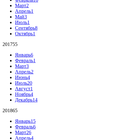
Март
2
Апрель
1
Май
3
Июль
1
Сентябрь
8
Октябрь
1
2017
55
Январь
6
Февраль
1
Март
3
Апрель
2
Июнь
4
Июль
20
Август
1
Ноябрь
4
Декабрь
14
2018
65
Январь
15
Февраль
6
Март
26
Апрель
4