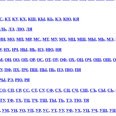
С
,
КТ
,
КУ
,
КХ
,
КШ
,
КЫ
,
КЬ
,
КЭ
,
КЮ
,
КЯ
,
ЛЬ
,
ЛЭ
,
ЛЮ
,
ЛЯ
МН
,
МО
,
МП
,
МР
,
МС
,
МТ
,
МУ
,
МХ
,
МЦ
,
МШ
,
МЫ
,
МЬ
,
МЭ
,
У
,
НХ
,
НЧ
,
НЫ
,
НЬ
,
НЭ
,
НЮ
,
НЯ
М
,
ОН
,
ОО
,
ОП
,
ОР
,
ОС
,
ОТ
,
ОУ
,
ОФ
,
ОХ
,
ОЦ
,
ОЧ
,
ОШ
,
ОЩ
,
О
У
,
ПФ
,
ПХ
,
ПЧ
,
ПШ
,
ПЫ
,
ПЬ
,
ПЭ
,
ПЮ
,
ПЯ
РЫ
,
РЭ
,
РЮ
,
РЯ
СО
,
СП
,
СР
,
СС
,
СТ
,
СУ
,
СФ
,
СХ
,
СЦ
,
СЧ
,
СШ
,
СЪ
,
СЫ
,
СЬ
,
ТУ
,
ТФ
,
ТХ
,
ТЦ
,
ТЧ
,
ТШ
,
ТЫ
,
ТЬ
,
ТЭ
,
ТЮ
,
ТЯ
,
УМ
,
УН
,
УО
,
УП
,
УР
,
УС
,
УТ
,
УУ
,
УФ
,
УХ
,
УЦ
,
УЧ
,
УШ
,
У