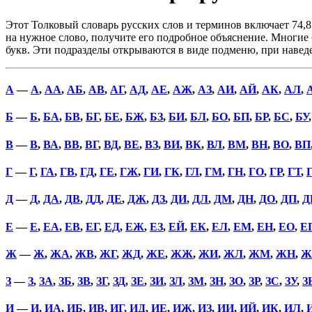
Этот Толковый словарь русских слов и терминов включает 74,8
на нужное слово, получите его подробное объяснение. Многие б
букв. Эти подразделы открываются в виде подменю, при наве
А
—
А
,
АА
,
АБ
,
АВ
,
АГ
,
АД
,
АЕ
,
АЖ
,
АЗ
,
АИ
,
АЙ
,
АК
,
АЛ
,
Б
—
Б
,
БА
,
БВ
,
БГ
,
БЕ
,
БЖ
,
БЗ
,
БИ
,
БЛ
,
БО
,
БП
,
БР
,
БС
,
БУ
В
—
В
,
ВА
,
ВВ
,
ВГ
,
ВД
,
ВЕ
,
ВЗ
,
ВИ
,
ВК
,
ВЛ
,
ВМ
,
ВН
,
ВО
,
ВП
Г
—
Г
,
ГА
,
ГВ
,
ГД
,
ГЕ
,
ГЖ
,
ГИ
,
ГК
,
ГЛ
,
ГМ
,
ГН
,
ГО
,
ГР
,
ГТ
,
Д
—
Д
,
ДА
,
ДВ
,
ДД
,
ДЕ
,
ДЖ
,
ДЗ
,
ДИ
,
ДЛ
,
ДМ
,
ДН
,
ДО
,
ДП
,
Д
Е
—
Е
,
ЕА
,
ЕВ
,
ЕГ
,
ЕД
,
ЕЖ
,
ЕЗ
,
ЕЙ
,
ЕК
,
ЕЛ
,
ЕМ
,
ЕН
,
ЕО
,
Е
Ж
—
Ж
,
ЖА
,
ЖВ
,
ЖГ
,
ЖД
,
ЖЕ
,
ЖЖ
,
ЖИ
,
ЖЛ
,
ЖМ
,
ЖН
,
Ж
З
—
З
,
ЗА
,
ЗБ
,
ЗВ
,
ЗГ
,
ЗД
,
ЗЕ
,
ЗИ
,
ЗЛ
,
ЗМ
,
ЗН
,
ЗО
,
ЗР
,
ЗС
,
ЗУ
,
З
И
—
И
,
ИА
,
ИБ
,
ИВ
,
ИГ
,
ИД
,
ИЕ
,
ИЖ
,
ИЗ
,
ИИ
,
ИЙ
,
ИК
,
ИЛ
,