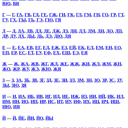
ВЮ
,
ВЯ
Г
—
Г
,
ГА
,
ГВ
,
ГД
,
ГЕ
,
ГЖ
,
ГИ
,
ГК
,
ГЛ
,
ГМ
,
ГН
,
ГО
,
ГР
,
ГТ
,
ГУ
,
ГХ
,
ГЫ
,
ГЬ
,
ГЭ
,
ГЮ
,
ГЯ
Д
—
Д
,
ДА
,
ДВ
,
ДД
,
ДЕ
,
ДЖ
,
ДЗ
,
ДИ
,
ДЛ
,
ДМ
,
ДН
,
ДО
,
ДП
,
ДР
,
ДУ
,
ДХ
,
ДЫ
,
ДЬ
,
ДЭ
,
ДЮ
,
ДЯ
Е
—
Е
,
ЕА
,
ЕВ
,
ЕГ
,
ЕД
,
ЕЖ
,
ЕЗ
,
ЕЙ
,
ЕК
,
ЕЛ
,
ЕМ
,
ЕН
,
ЕО
,
ЕП
,
ЕР
,
ЕС
,
ЕТ
,
ЕУ
,
ЕФ
,
ЕХ
,
ЕШ
,
ЕЭ
,
ЕЯ
Ж
—
Ж
,
ЖА
,
ЖВ
,
ЖГ
,
ЖД
,
ЖЕ
,
ЖЖ
,
ЖИ
,
ЖЛ
,
ЖМ
,
ЖН
,
ЖО
,
ЖР
,
ЖУ
,
ЖЭ
,
ЖЮ
,
ЖЯ
З
—
З
,
ЗА
,
ЗБ
,
ЗВ
,
ЗГ
,
ЗД
,
ЗЕ
,
ЗИ
,
ЗЛ
,
ЗМ
,
ЗН
,
ЗО
,
ЗР
,
ЗС
,
ЗУ
,
ЗЫ
,
ЗЮ
,
ЗЯ
И
—
И
,
ИА
,
ИБ
,
ИВ
,
ИГ
,
ИД
,
ИЕ
,
ИЖ
,
ИЗ
,
ИИ
,
ИЙ
,
ИК
,
ИЛ
,
ИМ
,
ИН
,
ИО
,
ИП
,
ИР
,
ИС
,
ИТ
,
ИУ
,
ИФ
,
ИХ
,
ИЦ
,
ИЧ
,
ИШ
,
ИЮ
,
ИЯ
Й
—
Й
,
ЙЕ
,
ЙИ
,
ЙО
,
ЙЫ