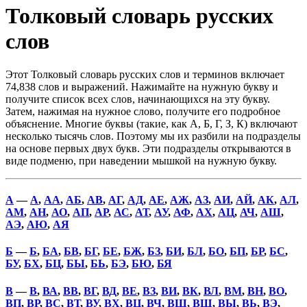
Толковый словарь русских
слов
Этот Толковый словарь русских слов и терминов включает
74,838 слов и выражений. Нажимайте на нужную букву и
получите список всех слов, начинающихся на эту букву.
Затем, нажимая на нужное слово, получите его подробное
объяснение. Многие буквы (такие, как А, Б, Г, З, К) включают
несколько тысячь слов. Поэтому мы их разбили на подразделы
на основе первых двух букв. Эти подразделы открываются в
виде подменю, при наведении мышкой на нужную букву.
А
—
А
,
АА
,
АБ
,
АВ
,
АГ
,
АД
,
АЕ
,
АЖ
,
АЗ
,
АИ
,
АЙ
,
АК
,
АЛ
,
АМ
,
АН
,
АО
,
АП
,
АР
,
АС
,
АТ
,
АУ
,
АФ
,
АХ
,
АЦ
,
АЧ
,
АШ
,
АЭ
,
АЮ
,
АЯ
Б
—
Б
,
БА
,
БВ
,
БГ
,
БЕ
,
БЖ
,
БЗ
,
БИ
,
БЛ
,
БО
,
БП
,
БР
,
БС
,
БУ
,
БХ
,
БЦ
,
БЫ
,
БЬ
,
БЭ
,
БЮ
,
БЯ
В
—
В
,
ВА
,
ВВ
,
ВГ
,
ВД
,
ВЕ
,
ВЗ
,
ВИ
,
ВК
,
ВЛ
,
ВМ
,
ВН
,
ВО
,
ВП
,
ВР
,
ВС
,
ВТ
,
ВУ
,
ВХ
,
ВЦ
,
ВЧ
,
ВШ
,
ВЩ
,
ВЫ
,
ВЬ
,
ВЭ
,