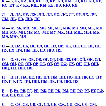
К
—
К
,
К-
,
КА
,
КВ
,
КЕ
,
КЗ
,
КИ
,
КЛ
,
КМ
,
КН
,
КО
,
КП
,
КР
,
КС
,
КТ
,
КУ
,
КХ
,
КШ
,
КЫ
,
КЬ
,
КЭ
,
КЮ
,
КЯ
Л
—
Л
,
ЛА
,
ЛЕ
,
ЛЖ
,
ЛИ
,
ЛЛ
,
ЛО
,
ЛС
,
ЛТ
,
ЛУ
,
ЛХ
,
ЛЧ
,
ЛЫ
,
ЛЬ
,
ЛЭ
,
ЛЮ
,
ЛЯ
М
—
М
,
М-
,
МА
,
МБ
,
МВ
,
МГ
,
МЕ
,
МЖ
,
МЗ
,
МИ
,
МК
,
МЛ
,
МН
,
МО
,
МП
,
МР
,
МС
,
МТ
,
МУ
,
МХ
,
МЦ
,
МШ
,
МЫ
,
МЬ
,
МЭ
,
МЮ
,
МЯ
Н
—
Н
,
НА
,
НБ
,
НГ
,
НД
,
НЕ
,
НЗ
,
НИ
,
НК
,
НЛ
,
НО
,
НР
,
НС
,
НУ
,
НХ
,
НЧ
,
НЫ
,
НЬ
,
НЭ
,
НЮ
,
НЯ
О
—
О
,
О-
,
ОА
,
ОБ
,
ОВ
,
ОГ
,
ОД
,
ОЖ
,
ОЗ
,
ОИ
,
ОЙ
,
ОК
,
ОЛ
,
ОМ
,
ОН
,
ОО
,
ОП
,
ОР
,
ОС
,
ОТ
,
ОУ
,
ОФ
,
ОХ
,
ОЦ
,
ОЧ
,
ОШ
,
ОЩ
,
ОЭ
,
ОЮ
,
ОЯ
П
—
П
,
П-
,
ПА
,
ПЕ
,
ПИ
,
ПЛ
,
ПМ
,
ПН
,
ПО
,
ПП
,
ПР
,
ПС
,
ПТ
,
ПУ
,
ПФ
,
ПХ
,
ПЧ
,
ПШ
,
ПЫ
,
ПЬ
,
ПЭ
,
ПЮ
,
ПЯ
Р
—
Р
,
РА
,
РВ
,
РД
,
РЕ
,
РЖ
,
РИ
,
РК
,
РМ
,
РН
,
РО
,
РТ
,
РУ
,
РФ
,
РЫ
,
РЭ
,
РЮ
,
РЯ
С
—
С
,
СА
,
СБ
,
СВ
,
СГ
,
СД
,
СЕ
,
СЖ
,
СИ
,
СК
,
СЛ
,
СМ
,