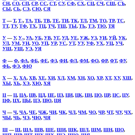
СН
,
СО
,
СП
,
СР
,
СС
,
СТ
,
СУ
,
СФ
,
СХ
,
СЦ
,
СЧ
,
СШ
,
СЪ
,
СЫ
,
СЬ
,
СЭ
,
СЮ
,
СЯ
Т
—
Т
,
Т-
,
ТА
,
ТБ
,
ТВ
,
ТЕ
,
ТИ
,
ТК
,
ТЛ
,
ТМ
,
ТО
,
ТР
,
ТС
,
ТТ
,
ТУ
,
ТФ
,
ТХ
,
ТЦ
,
ТЧ
,
ТШ
,
ТЫ
,
ТЬ
,
ТЭ
,
ТЮ
,
ТЯ
У
—
У
,
У-
,
УА
,
УБ
,
УВ
,
УГ
,
УД
,
УЕ
,
УЖ
,
УЗ
,
УИ
,
УЙ
,
УК
,
УЛ
,
УМ
,
УН
,
УО
,
УП
,
УР
,
УС
,
УТ
,
УУ
,
УФ
,
УХ
,
УЦ
,
УЧ
,
УШ
,
УЩ
,
УЭ
,
УЯ
Ф
—
Ф
,
ФА
,
ФБ
,
ФЕ
,
ФЗ
,
ФИ
,
ФЛ
,
ФМ
,
ФО
,
ФР
,
ФТ
,
ФУ
,
ФЬ
,
ФЭ
,
ФЮ
Х
—
Х
,
ХА
,
ХВ
,
ХЕ
,
ХИ
,
ХЛ
,
ХМ
,
ХН
,
ХО
,
ХР
,
ХТ
,
ХУ
,
ХШ
,
ХЫ
,
ХЬ
,
ХЭ
,
ХЮ
,
ХЯ
Ц
—
Ц
,
ЦА
,
ЦВ
,
ЦД
,
ЦЕ
,
ЦЗ
,
ЦИ
,
ЦК
,
ЦН
,
ЦО
,
ЦР
,
ЦС
,
ЦУ
,
ЦФ
,
ЦХ
,
ЦЫ
,
ЦЭ
,
ЦЮ
,
ЦЯ
Ч
—
Ч
,
ЧА
,
ЧЕ
,
ЧЖ
,
ЧИ
,
ЧК
,
ЧЛ
,
ЧМ
,
ЧО
,
ЧР
,
ЧТ
,
ЧУ
,
ЧХ
,
ЧЫ
,
ЧЬ
,
ЧЭ
,
ЧЮ
,
ЧЯ
Ш
—
Ш
,
ША
,
ШВ
,
ШЕ
,
ШИ
,
ШК
,
ШЛ
,
ШМ
,
ШН
,
ШО
,