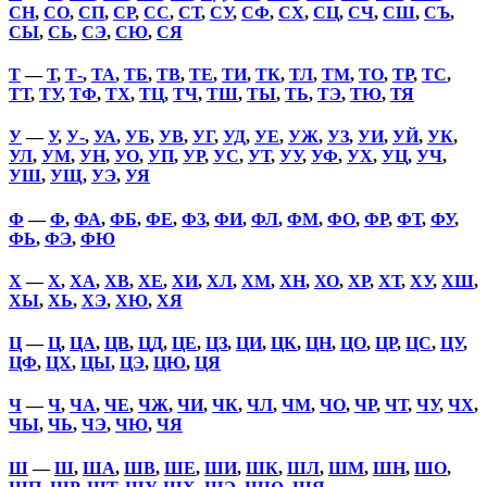
СН
,
СО
,
СП
,
СР
,
СС
,
СТ
,
СУ
,
СФ
,
СХ
,
СЦ
,
СЧ
,
СШ
,
СЪ
,
СЫ
,
СЬ
,
СЭ
,
СЮ
,
СЯ
Т
—
Т
,
Т-
,
ТА
,
ТБ
,
ТВ
,
ТЕ
,
ТИ
,
ТК
,
ТЛ
,
ТМ
,
ТО
,
ТР
,
ТС
,
ТТ
,
ТУ
,
ТФ
,
ТХ
,
ТЦ
,
ТЧ
,
ТШ
,
ТЫ
,
ТЬ
,
ТЭ
,
ТЮ
,
ТЯ
У
—
У
,
У-
,
УА
,
УБ
,
УВ
,
УГ
,
УД
,
УЕ
,
УЖ
,
УЗ
,
УИ
,
УЙ
,
УК
,
УЛ
,
УМ
,
УН
,
УО
,
УП
,
УР
,
УС
,
УТ
,
УУ
,
УФ
,
УХ
,
УЦ
,
УЧ
,
УШ
,
УЩ
,
УЭ
,
УЯ
Ф
—
Ф
,
ФА
,
ФБ
,
ФЕ
,
ФЗ
,
ФИ
,
ФЛ
,
ФМ
,
ФО
,
ФР
,
ФТ
,
ФУ
,
ФЬ
,
ФЭ
,
ФЮ
Х
—
Х
,
ХА
,
ХВ
,
ХЕ
,
ХИ
,
ХЛ
,
ХМ
,
ХН
,
ХО
,
ХР
,
ХТ
,
ХУ
,
ХШ
,
ХЫ
,
ХЬ
,
ХЭ
,
ХЮ
,
ХЯ
Ц
—
Ц
,
ЦА
,
ЦВ
,
ЦД
,
ЦЕ
,
ЦЗ
,
ЦИ
,
ЦК
,
ЦН
,
ЦО
,
ЦР
,
ЦС
,
ЦУ
,
ЦФ
,
ЦХ
,
ЦЫ
,
ЦЭ
,
ЦЮ
,
ЦЯ
Ч
—
Ч
,
ЧА
,
ЧЕ
,
ЧЖ
,
ЧИ
,
ЧК
,
ЧЛ
,
ЧМ
,
ЧО
,
ЧР
,
ЧТ
,
ЧУ
,
ЧХ
,
ЧЫ
,
ЧЬ
,
ЧЭ
,
ЧЮ
,
ЧЯ
Ш
—
Ш
,
ША
,
ШВ
,
ШЕ
,
ШИ
,
ШК
,
ШЛ
,
ШМ
,
ШН
,
ШО
,