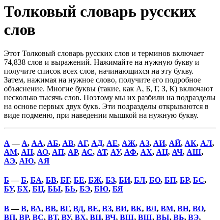
Толковый словарь русских
слов
Этот Толковый словарь русских слов и терминов включает
74,838 слов и выражений. Нажимайте на нужную букву и
получите список всех слов, начинающихся на эту букву.
Затем, нажимая на нужное слово, получите его подробное
объяснение. Многие буквы (такие, как А, Б, Г, З, К) включают
несколько тысячь слов. Поэтому мы их разбили на подразделы
на основе первых двух букв. Эти подразделы открываются в
виде подменю, при наведении мышкой на нужную букву.
А
—
А
,
АА
,
АБ
,
АВ
,
АГ
,
АД
,
АЕ
,
АЖ
,
АЗ
,
АИ
,
АЙ
,
АК
,
АЛ
,
АМ
,
АН
,
АО
,
АП
,
АР
,
АС
,
АТ
,
АУ
,
АФ
,
АХ
,
АЦ
,
АЧ
,
АШ
,
АЭ
,
АЮ
,
АЯ
Б
—
Б
,
БА
,
БВ
,
БГ
,
БЕ
,
БЖ
,
БЗ
,
БИ
,
БЛ
,
БО
,
БП
,
БР
,
БС
,
БУ
,
БХ
,
БЦ
,
БЫ
,
БЬ
,
БЭ
,
БЮ
,
БЯ
В
—
В
,
ВА
,
ВВ
,
ВГ
,
ВД
,
ВЕ
,
ВЗ
,
ВИ
,
ВК
,
ВЛ
,
ВМ
,
ВН
,
ВО
,
ВП
,
ВР
,
ВС
,
ВТ
,
ВУ
,
ВХ
,
ВЦ
,
ВЧ
,
ВШ
,
ВЩ
,
ВЫ
,
ВЬ
,
ВЭ
,