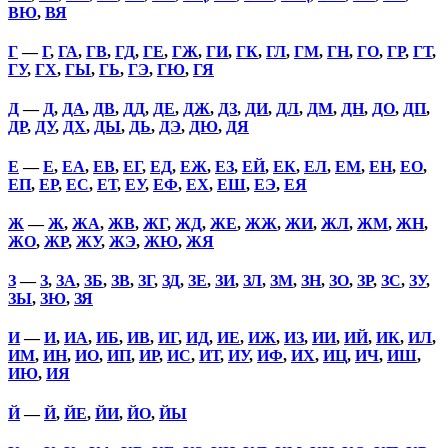
ВЮ
,
ВЯ
Г
—
Г
,
ГА
,
ГВ
,
ГД
,
ГЕ
,
ГЖ
,
ГИ
,
ГК
,
ГЛ
,
ГМ
,
ГН
,
ГО
,
ГР
,
ГТ
,
ГУ
,
ГХ
,
ГЫ
,
ГЬ
,
ГЭ
,
ГЮ
,
ГЯ
Д
—
Д
,
ДА
,
ДВ
,
ДД
,
ДЕ
,
ДЖ
,
ДЗ
,
ДИ
,
ДЛ
,
ДМ
,
ДН
,
ДО
,
ДП
,
ДР
,
ДУ
,
ДХ
,
ДЫ
,
ДЬ
,
ДЭ
,
ДЮ
,
ДЯ
Е
—
Е
,
ЕА
,
ЕВ
,
ЕГ
,
ЕД
,
ЕЖ
,
ЕЗ
,
ЕЙ
,
ЕК
,
ЕЛ
,
ЕМ
,
ЕН
,
ЕО
,
ЕП
,
ЕР
,
ЕС
,
ЕТ
,
ЕУ
,
ЕФ
,
ЕХ
,
ЕШ
,
ЕЭ
,
ЕЯ
Ж
—
Ж
,
ЖА
,
ЖВ
,
ЖГ
,
ЖД
,
ЖЕ
,
ЖЖ
,
ЖИ
,
ЖЛ
,
ЖМ
,
ЖН
,
ЖО
,
ЖР
,
ЖУ
,
ЖЭ
,
ЖЮ
,
ЖЯ
З
—
З
,
ЗА
,
ЗБ
,
ЗВ
,
ЗГ
,
ЗД
,
ЗЕ
,
ЗИ
,
ЗЛ
,
ЗМ
,
ЗН
,
ЗО
,
ЗР
,
ЗС
,
ЗУ
,
ЗЫ
,
ЗЮ
,
ЗЯ
И
—
И
,
ИА
,
ИБ
,
ИВ
,
ИГ
,
ИД
,
ИЕ
,
ИЖ
,
ИЗ
,
ИИ
,
ИЙ
,
ИК
,
ИЛ
,
ИМ
,
ИН
,
ИО
,
ИП
,
ИР
,
ИС
,
ИТ
,
ИУ
,
ИФ
,
ИХ
,
ИЦ
,
ИЧ
,
ИШ
,
ИЮ
,
ИЯ
Й
—
Й
,
ЙЕ
,
ЙИ
,
ЙО
,
ЙЫ