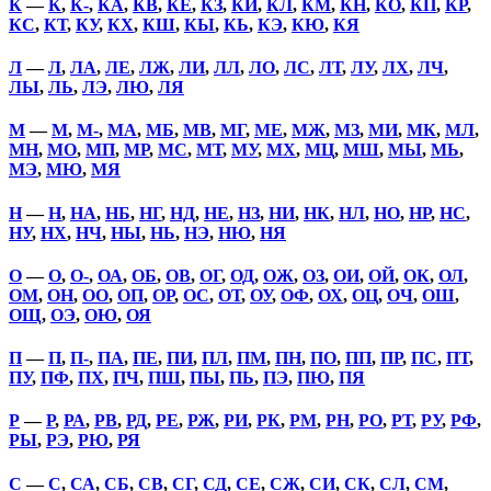
К
—
К
,
К-
,
КА
,
КВ
,
КЕ
,
КЗ
,
КИ
,
КЛ
,
КМ
,
КН
,
КО
,
КП
,
КР
,
КС
,
КТ
,
КУ
,
КХ
,
КШ
,
КЫ
,
КЬ
,
КЭ
,
КЮ
,
КЯ
Л
—
Л
,
ЛА
,
ЛЕ
,
ЛЖ
,
ЛИ
,
ЛЛ
,
ЛО
,
ЛС
,
ЛТ
,
ЛУ
,
ЛХ
,
ЛЧ
,
ЛЫ
,
ЛЬ
,
ЛЭ
,
ЛЮ
,
ЛЯ
М
—
М
,
М-
,
МА
,
МБ
,
МВ
,
МГ
,
МЕ
,
МЖ
,
МЗ
,
МИ
,
МК
,
МЛ
,
МН
,
МО
,
МП
,
МР
,
МС
,
МТ
,
МУ
,
МХ
,
МЦ
,
МШ
,
МЫ
,
МЬ
,
МЭ
,
МЮ
,
МЯ
Н
—
Н
,
НА
,
НБ
,
НГ
,
НД
,
НЕ
,
НЗ
,
НИ
,
НК
,
НЛ
,
НО
,
НР
,
НС
,
НУ
,
НХ
,
НЧ
,
НЫ
,
НЬ
,
НЭ
,
НЮ
,
НЯ
О
—
О
,
О-
,
ОА
,
ОБ
,
ОВ
,
ОГ
,
ОД
,
ОЖ
,
ОЗ
,
ОИ
,
ОЙ
,
ОК
,
ОЛ
,
ОМ
,
ОН
,
ОО
,
ОП
,
ОР
,
ОС
,
ОТ
,
ОУ
,
ОФ
,
ОХ
,
ОЦ
,
ОЧ
,
ОШ
,
ОЩ
,
ОЭ
,
ОЮ
,
ОЯ
П
—
П
,
П-
,
ПА
,
ПЕ
,
ПИ
,
ПЛ
,
ПМ
,
ПН
,
ПО
,
ПП
,
ПР
,
ПС
,
ПТ
,
ПУ
,
ПФ
,
ПХ
,
ПЧ
,
ПШ
,
ПЫ
,
ПЬ
,
ПЭ
,
ПЮ
,
ПЯ
Р
—
Р
,
РА
,
РВ
,
РД
,
РЕ
,
РЖ
,
РИ
,
РК
,
РМ
,
РН
,
РО
,
РТ
,
РУ
,
РФ
,
РЫ
,
РЭ
,
РЮ
,
РЯ
С
—
С
,
СА
,
СБ
,
СВ
,
СГ
,
СД
,
СЕ
,
СЖ
,
СИ
,
СК
,
СЛ
,
СМ
,