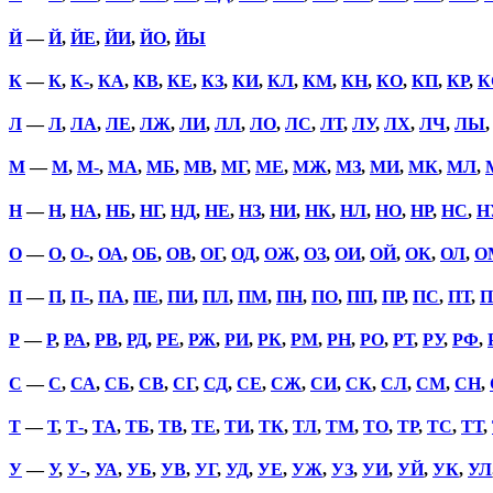
Й
—
Й
,
ЙЕ
,
ЙИ
,
ЙО
,
ЙЫ
К
—
К
,
К-
,
КА
,
КВ
,
КЕ
,
КЗ
,
КИ
,
КЛ
,
КМ
,
КН
,
КО
,
КП
,
КР
,
К
Л
—
Л
,
ЛА
,
ЛЕ
,
ЛЖ
,
ЛИ
,
ЛЛ
,
ЛО
,
ЛС
,
ЛТ
,
ЛУ
,
ЛХ
,
ЛЧ
,
ЛЫ
М
—
М
,
М-
,
МА
,
МБ
,
МВ
,
МГ
,
МЕ
,
МЖ
,
МЗ
,
МИ
,
МК
,
МЛ
,
Н
—
Н
,
НА
,
НБ
,
НГ
,
НД
,
НЕ
,
НЗ
,
НИ
,
НК
,
НЛ
,
НО
,
НР
,
НС
,
Н
О
—
О
,
О-
,
ОА
,
ОБ
,
ОВ
,
ОГ
,
ОД
,
ОЖ
,
ОЗ
,
ОИ
,
ОЙ
,
ОК
,
ОЛ
,
О
П
—
П
,
П-
,
ПА
,
ПЕ
,
ПИ
,
ПЛ
,
ПМ
,
ПН
,
ПО
,
ПП
,
ПР
,
ПС
,
ПТ
,
П
Р
—
Р
,
РА
,
РВ
,
РД
,
РЕ
,
РЖ
,
РИ
,
РК
,
РМ
,
РН
,
РО
,
РТ
,
РУ
,
РФ
,
С
—
С
,
СА
,
СБ
,
СВ
,
СГ
,
СД
,
СЕ
,
СЖ
,
СИ
,
СК
,
СЛ
,
СМ
,
СН
,
Т
—
Т
,
Т-
,
ТА
,
ТБ
,
ТВ
,
ТЕ
,
ТИ
,
ТК
,
ТЛ
,
ТМ
,
ТО
,
ТР
,
ТС
,
ТТ
,
У
—
У
,
У-
,
УА
,
УБ
,
УВ
,
УГ
,
УД
,
УЕ
,
УЖ
,
УЗ
,
УИ
,
УЙ
,
УК
,
УЛ