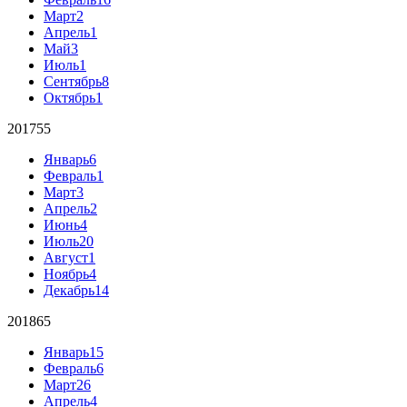
Март
2
Апрель
1
Май
3
Июль
1
Сентябрь
8
Октябрь
1
2017
55
Январь
6
Февраль
1
Март
3
Апрель
2
Июнь
4
Июль
20
Август
1
Ноябрь
4
Декабрь
14
2018
65
Январь
15
Февраль
6
Март
26
Апрель
4