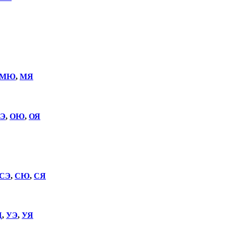
МЮ
,
МЯ
Э
,
ОЮ
,
ОЯ
СЭ
,
СЮ
,
СЯ
Щ
,
УЭ
,
УЯ