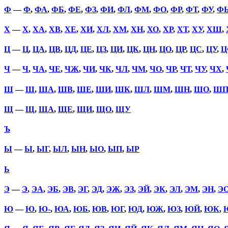
Ф
—
Ф
,
ФА
,
ФБ
,
ФЕ
,
ФЗ
,
ФИ
,
ФЛ
,
ФМ
,
ФО
,
ФР
,
ФТ
,
ФУ
,
Ф
Х
—
Х
,
ХА
,
ХВ
,
ХЕ
,
ХИ
,
ХЛ
,
ХМ
,
ХН
,
ХО
,
ХР
,
ХТ
,
ХУ
,
ХШ
,
Ц
—
Ц
,
ЦА
,
ЦВ
,
ЦД
,
ЦЕ
,
ЦЗ
,
ЦИ
,
ЦК
,
ЦН
,
ЦО
,
ЦР
,
ЦС
,
ЦУ
,
Ц
Ч
—
Ч
,
ЧА
,
ЧЕ
,
ЧЖ
,
ЧИ
,
ЧК
,
ЧЛ
,
ЧМ
,
ЧО
,
ЧР
,
ЧТ
,
ЧУ
,
ЧХ
,
Ш
—
Ш
,
ША
,
ШВ
,
ШЕ
,
ШИ
,
ШК
,
ШЛ
,
ШМ
,
ШН
,
ШО
,
Ш
Щ
—
Щ
,
ЩА
,
ЩЕ
,
ЩИ
,
ЩО
,
ЩУ
Ъ
Ы
—
Ы
,
ЫГ
,
ЫЛ
,
ЫН
,
ЫО
,
ЫП
,
ЫР
Ь
Э
—
Э
,
ЭА
,
ЭБ
,
ЭВ
,
ЭГ
,
ЭД
,
ЭЖ
,
ЭЗ
,
ЭЙ
,
ЭК
,
ЭЛ
,
ЭМ
,
ЭН
,
Э
Ю
—
Ю
,
Ю-
,
ЮА
,
ЮБ
,
ЮВ
,
ЮГ
,
ЮД
,
ЮЖ
,
ЮЗ
,
ЮЙ
,
ЮК
,