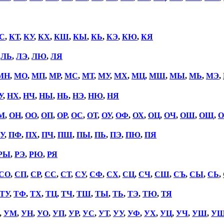
С
,
КТ
,
КУ
,
КХ
,
КШ
,
КЫ
,
КЬ
,
КЭ
,
КЮ
,
КЯ
,
ЛЬ
,
ЛЭ
,
ЛЮ
,
ЛЯ
МН
,
МО
,
МП
,
МР
,
МС
,
МТ
,
МУ
,
МХ
,
МЦ
,
МШ
,
МЫ
,
МЬ
,
МЭ
,
У
,
НХ
,
НЧ
,
НЫ
,
НЬ
,
НЭ
,
НЮ
,
НЯ
М
,
ОН
,
ОО
,
ОП
,
ОР
,
ОС
,
ОТ
,
ОУ
,
ОФ
,
ОХ
,
ОЦ
,
ОЧ
,
ОШ
,
ОЩ
,
О
У
,
ПФ
,
ПХ
,
ПЧ
,
ПШ
,
ПЫ
,
ПЬ
,
ПЭ
,
ПЮ
,
ПЯ
РЫ
,
РЭ
,
РЮ
,
РЯ
СО
,
СП
,
СР
,
СС
,
СТ
,
СУ
,
СФ
,
СХ
,
СЦ
,
СЧ
,
СШ
,
СЪ
,
СЫ
,
СЬ
,
ТУ
,
ТФ
,
ТХ
,
ТЦ
,
ТЧ
,
ТШ
,
ТЫ
,
ТЬ
,
ТЭ
,
ТЮ
,
ТЯ
,
УМ
,
УН
,
УО
,
УП
,
УР
,
УС
,
УТ
,
УУ
,
УФ
,
УХ
,
УЦ
,
УЧ
,
УШ
,
У