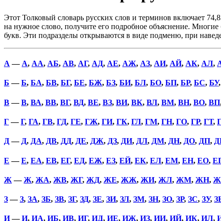
Этот Толковый словарь русских слов и терминов включает 74,8
на нужное слово, получите его подробное объяснение. Многие б
букв. Эти подразделы открываются в виде подменю, при наве
А
—
А
,
АА
,
АБ
,
АВ
,
АГ
,
АД
,
АЕ
,
АЖ
,
АЗ
,
АИ
,
АЙ
,
АК
,
АЛ
,
Б
—
Б
,
БА
,
БВ
,
БГ
,
БЕ
,
БЖ
,
БЗ
,
БИ
,
БЛ
,
БО
,
БП
,
БР
,
БС
,
БУ
В
—
В
,
ВА
,
ВВ
,
ВГ
,
ВД
,
ВЕ
,
ВЗ
,
ВИ
,
ВК
,
ВЛ
,
ВМ
,
ВН
,
ВО
,
ВП
Г
—
Г
,
ГА
,
ГВ
,
ГД
,
ГЕ
,
ГЖ
,
ГИ
,
ГК
,
ГЛ
,
ГМ
,
ГН
,
ГО
,
ГР
,
ГТ
,
Д
—
Д
,
ДА
,
ДВ
,
ДД
,
ДЕ
,
ДЖ
,
ДЗ
,
ДИ
,
ДЛ
,
ДМ
,
ДН
,
ДО
,
ДП
,
Д
Е
—
Е
,
ЕА
,
ЕВ
,
ЕГ
,
ЕД
,
ЕЖ
,
ЕЗ
,
ЕЙ
,
ЕК
,
ЕЛ
,
ЕМ
,
ЕН
,
ЕО
,
Е
Ж
—
Ж
,
ЖА
,
ЖВ
,
ЖГ
,
ЖД
,
ЖЕ
,
ЖЖ
,
ЖИ
,
ЖЛ
,
ЖМ
,
ЖН
,
Ж
З
—
З
,
ЗА
,
ЗБ
,
ЗВ
,
ЗГ
,
ЗД
,
ЗЕ
,
ЗИ
,
ЗЛ
,
ЗМ
,
ЗН
,
ЗО
,
ЗР
,
ЗС
,
ЗУ
,
З
И
—
И
,
ИА
,
ИБ
,
ИВ
,
ИГ
,
ИД
,
ИЕ
,
ИЖ
,
ИЗ
,
ИИ
,
ИЙ
,
ИК
,
ИЛ
,