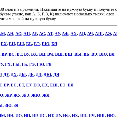
38 слов и выражений. Нажимайте на нужную букву и получите сп
уквы (такие, как А, Б, Г, З, К) включают несколько тысячь слов
дении мышкой на нужную букву.
АМ
,
АН
,
АО
,
АП
,
АР
,
АС
,
АТ
,
АУ
,
АФ
,
АХ
,
АЦ
,
АЧ
,
АШ
,
АЭ
,
А
,
БХ
,
БЦ
,
БЫ
,
БЬ
,
БЭ
,
БЮ
,
БЯ
,
ВР
,
ВС
,
ВТ
,
ВУ
,
ВХ
,
ВЦ
,
ВЧ
,
ВШ
,
ВЩ
,
ВЫ
,
ВЬ
,
ВЭ
,
ВЮ
,
ВЯ
ГУ
,
ГХ
,
ГЫ
,
ГЬ
,
ГЭ
,
ГЮ
,
ГЯ
Р
,
ДУ
,
ДХ
,
ДЫ
,
ДЬ
,
ДЭ
,
ДЮ
,
ДЯ
П
,
ЕР
,
ЕС
,
ЕТ
,
ЕУ
,
ЕФ
,
ЕХ
,
ЕШ
,
ЕЭ
,
ЕЯ
О
,
ЖР
,
ЖУ
,
ЖЭ
,
ЖЮ
,
ЖЯ
Ы
,
ЗЮ
,
ЗЯ
ИМ
,
ИН
,
ИО
,
ИП
,
ИР
,
ИС
,
ИТ
,
ИУ
,
ИФ
,
ИХ
,
ИЦ
,
ИЧ
,
ИШ
,
ИЮ
,