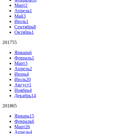
Март
2
Апрель
1
Май
3
Июль
1
Сентябрь
8
Октябрь
1
2017
55
Январь
6
Февраль
1
Март
3
Апрель
2
Июнь
4
Июль
20
Август
1
Ноябрь
4
Декабрь
14
2018
65
Январь
15
Февраль
6
Март
26
Апрель
4