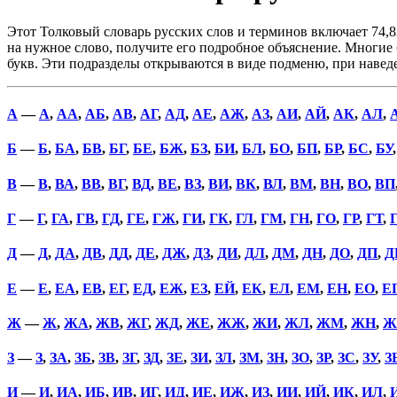
Этот Толковый словарь русских слов и терминов включает 74,8
на нужное слово, получите его подробное объяснение. Многие б
букв. Эти подразделы открываются в виде подменю, при наве
А
—
А
,
АА
,
АБ
,
АВ
,
АГ
,
АД
,
АЕ
,
АЖ
,
АЗ
,
АИ
,
АЙ
,
АК
,
АЛ
,
Б
—
Б
,
БА
,
БВ
,
БГ
,
БЕ
,
БЖ
,
БЗ
,
БИ
,
БЛ
,
БО
,
БП
,
БР
,
БС
,
БУ
В
—
В
,
ВА
,
ВВ
,
ВГ
,
ВД
,
ВЕ
,
ВЗ
,
ВИ
,
ВК
,
ВЛ
,
ВМ
,
ВН
,
ВО
,
ВП
Г
—
Г
,
ГА
,
ГВ
,
ГД
,
ГЕ
,
ГЖ
,
ГИ
,
ГК
,
ГЛ
,
ГМ
,
ГН
,
ГО
,
ГР
,
ГТ
,
Д
—
Д
,
ДА
,
ДВ
,
ДД
,
ДЕ
,
ДЖ
,
ДЗ
,
ДИ
,
ДЛ
,
ДМ
,
ДН
,
ДО
,
ДП
,
Д
Е
—
Е
,
ЕА
,
ЕВ
,
ЕГ
,
ЕД
,
ЕЖ
,
ЕЗ
,
ЕЙ
,
ЕК
,
ЕЛ
,
ЕМ
,
ЕН
,
ЕО
,
Е
Ж
—
Ж
,
ЖА
,
ЖВ
,
ЖГ
,
ЖД
,
ЖЕ
,
ЖЖ
,
ЖИ
,
ЖЛ
,
ЖМ
,
ЖН
,
Ж
З
—
З
,
ЗА
,
ЗБ
,
ЗВ
,
ЗГ
,
ЗД
,
ЗЕ
,
ЗИ
,
ЗЛ
,
ЗМ
,
ЗН
,
ЗО
,
ЗР
,
ЗС
,
ЗУ
,
З
И
—
И
,
ИА
,
ИБ
,
ИВ
,
ИГ
,
ИД
,
ИЕ
,
ИЖ
,
ИЗ
,
ИИ
,
ИЙ
,
ИК
,
ИЛ
,