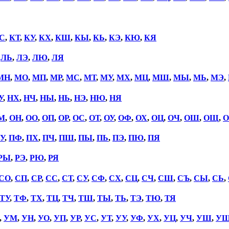
С
,
КТ
,
КУ
,
КХ
,
КШ
,
КЫ
,
КЬ
,
КЭ
,
КЮ
,
КЯ
,
ЛЬ
,
ЛЭ
,
ЛЮ
,
ЛЯ
МН
,
МО
,
МП
,
МР
,
МС
,
МТ
,
МУ
,
МХ
,
МЦ
,
МШ
,
МЫ
,
МЬ
,
МЭ
,
У
,
НХ
,
НЧ
,
НЫ
,
НЬ
,
НЭ
,
НЮ
,
НЯ
М
,
ОН
,
ОО
,
ОП
,
ОР
,
ОС
,
ОТ
,
ОУ
,
ОФ
,
ОХ
,
ОЦ
,
ОЧ
,
ОШ
,
ОЩ
,
О
У
,
ПФ
,
ПХ
,
ПЧ
,
ПШ
,
ПЫ
,
ПЬ
,
ПЭ
,
ПЮ
,
ПЯ
РЫ
,
РЭ
,
РЮ
,
РЯ
СО
,
СП
,
СР
,
СС
,
СТ
,
СУ
,
СФ
,
СХ
,
СЦ
,
СЧ
,
СШ
,
СЪ
,
СЫ
,
СЬ
,
ТУ
,
ТФ
,
ТХ
,
ТЦ
,
ТЧ
,
ТШ
,
ТЫ
,
ТЬ
,
ТЭ
,
ТЮ
,
ТЯ
,
УМ
,
УН
,
УО
,
УП
,
УР
,
УС
,
УТ
,
УУ
,
УФ
,
УХ
,
УЦ
,
УЧ
,
УШ
,
У