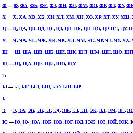
Ф
—
Ф
,
ФА
,
ФБ
,
ФЕ
,
ФЗ
,
ФИ
,
ФЛ
,
ФМ
,
ФО
,
ФР
,
ФТ
,
ФУ
,
Ф
Х
—
Х
,
ХА
,
ХВ
,
ХЕ
,
ХИ
,
ХЛ
,
ХМ
,
ХН
,
ХО
,
ХР
,
ХТ
,
ХУ
,
ХШ
,
Ц
—
Ц
,
ЦА
,
ЦВ
,
ЦД
,
ЦЕ
,
ЦЗ
,
ЦИ
,
ЦК
,
ЦН
,
ЦО
,
ЦР
,
ЦС
,
ЦУ
,
Ц
Ч
—
Ч
,
ЧА
,
ЧЕ
,
ЧЖ
,
ЧИ
,
ЧК
,
ЧЛ
,
ЧМ
,
ЧО
,
ЧР
,
ЧТ
,
ЧУ
,
ЧХ
,
Ш
—
Ш
,
ША
,
ШВ
,
ШЕ
,
ШИ
,
ШК
,
ШЛ
,
ШМ
,
ШН
,
ШО
,
Ш
Щ
—
Щ
,
ЩА
,
ЩЕ
,
ЩИ
,
ЩО
,
ЩУ
Ъ
Ы
—
Ы
,
ЫГ
,
ЫЛ
,
ЫН
,
ЫО
,
ЫП
,
ЫР
Ь
Э
—
Э
,
ЭА
,
ЭБ
,
ЭВ
,
ЭГ
,
ЭД
,
ЭЖ
,
ЭЗ
,
ЭЙ
,
ЭК
,
ЭЛ
,
ЭМ
,
ЭН
,
Э
Ю
—
Ю
,
Ю-
,
ЮА
,
ЮБ
,
ЮВ
,
ЮГ
,
ЮД
,
ЮЖ
,
ЮЗ
,
ЮЙ
,
ЮК
,