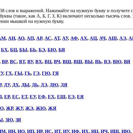
38 слов и выражений. Нажимайте на нужную букву и получите сп
уквы (такие, как А, Б, Г, З, К) включают несколько тысячь слов
дении мышкой на нужную букву.
АМ
,
АН
,
АО
,
АП
,
АР
,
АС
,
АТ
,
АУ
,
АФ
,
АХ
,
АЦ
,
АЧ
,
АШ
,
АЭ
,
А
,
БХ
,
БЦ
,
БЫ
,
БЬ
,
БЭ
,
БЮ
,
БЯ
,
ВР
,
ВС
,
ВТ
,
ВУ
,
ВХ
,
ВЦ
,
ВЧ
,
ВШ
,
ВЩ
,
ВЫ
,
ВЬ
,
ВЭ
,
ВЮ
,
ВЯ
ГУ
,
ГХ
,
ГЫ
,
ГЬ
,
ГЭ
,
ГЮ
,
ГЯ
Р
,
ДУ
,
ДХ
,
ДЫ
,
ДЬ
,
ДЭ
,
ДЮ
,
ДЯ
П
,
ЕР
,
ЕС
,
ЕТ
,
ЕУ
,
ЕФ
,
ЕХ
,
ЕШ
,
ЕЭ
,
ЕЯ
О
,
ЖР
,
ЖУ
,
ЖЭ
,
ЖЮ
,
ЖЯ
Ы
,
ЗЮ
,
ЗЯ
ИМ
,
ИН
,
ИО
,
ИП
,
ИР
,
ИС
,
ИТ
,
ИУ
,
ИФ
,
ИХ
,
ИЦ
,
ИЧ
,
ИШ
,
ИЮ
,