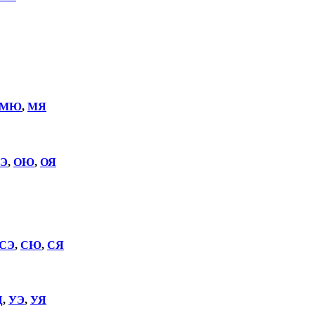
МЮ
,
МЯ
Э
,
ОЮ
,
ОЯ
СЭ
,
СЮ
,
СЯ
Щ
,
УЭ
,
УЯ