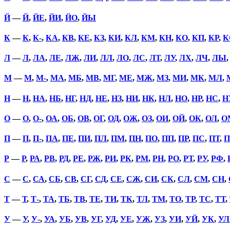
Й
—
Й
,
ЙЕ
,
ЙИ
,
ЙО
,
ЙЫ
К
—
К
,
К-
,
КА
,
КВ
,
КЕ
,
КЗ
,
КИ
,
КЛ
,
КМ
,
КН
,
КО
,
КП
,
КР
,
К
Л
—
Л
,
ЛА
,
ЛЕ
,
ЛЖ
,
ЛИ
,
ЛЛ
,
ЛО
,
ЛС
,
ЛТ
,
ЛУ
,
ЛХ
,
ЛЧ
,
ЛЫ
М
—
М
,
М-
,
МА
,
МБ
,
МВ
,
МГ
,
МЕ
,
МЖ
,
МЗ
,
МИ
,
МК
,
МЛ
,
Н
—
Н
,
НА
,
НБ
,
НГ
,
НД
,
НЕ
,
НЗ
,
НИ
,
НК
,
НЛ
,
НО
,
НР
,
НС
,
Н
О
—
О
,
О-
,
ОА
,
ОБ
,
ОВ
,
ОГ
,
ОД
,
ОЖ
,
ОЗ
,
ОИ
,
ОЙ
,
ОК
,
ОЛ
,
О
П
—
П
,
П-
,
ПА
,
ПЕ
,
ПИ
,
ПЛ
,
ПМ
,
ПН
,
ПО
,
ПП
,
ПР
,
ПС
,
ПТ
,
П
Р
—
Р
,
РА
,
РВ
,
РД
,
РЕ
,
РЖ
,
РИ
,
РК
,
РМ
,
РН
,
РО
,
РТ
,
РУ
,
РФ
,
С
—
С
,
СА
,
СБ
,
СВ
,
СГ
,
СД
,
СЕ
,
СЖ
,
СИ
,
СК
,
СЛ
,
СМ
,
СН
,
Т
—
Т
,
Т-
,
ТА
,
ТБ
,
ТВ
,
ТЕ
,
ТИ
,
ТК
,
ТЛ
,
ТМ
,
ТО
,
ТР
,
ТС
,
ТТ
,
У
—
У
,
У-
,
УА
,
УБ
,
УВ
,
УГ
,
УД
,
УЕ
,
УЖ
,
УЗ
,
УИ
,
УЙ
,
УК
,
УЛ