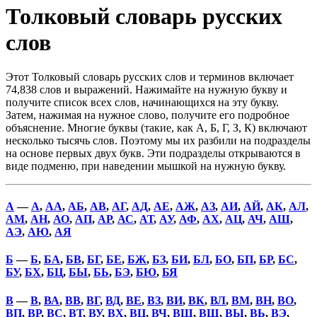
Толковый словарь русских
слов
Этот Толковый словарь русских слов и терминов включает
74,838 слов и выражений. Нажимайте на нужную букву и
получите список всех слов, начинающихся на эту букву.
Затем, нажимая на нужное слово, получите его подробное
объяснение. Многие буквы (такие, как А, Б, Г, З, К) включают
несколько тысячь слов. Поэтому мы их разбили на подразделы
на основе первых двух букв. Эти подразделы открываются в
виде подменю, при наведении мышкой на нужную букву.
А
—
А
,
АА
,
АБ
,
АВ
,
АГ
,
АД
,
АЕ
,
АЖ
,
АЗ
,
АИ
,
АЙ
,
АК
,
АЛ
,
АМ
,
АН
,
АО
,
АП
,
АР
,
АС
,
АТ
,
АУ
,
АФ
,
АХ
,
АЦ
,
АЧ
,
АШ
,
АЭ
,
АЮ
,
АЯ
Б
—
Б
,
БА
,
БВ
,
БГ
,
БЕ
,
БЖ
,
БЗ
,
БИ
,
БЛ
,
БО
,
БП
,
БР
,
БС
,
БУ
,
БХ
,
БЦ
,
БЫ
,
БЬ
,
БЭ
,
БЮ
,
БЯ
В
—
В
,
ВА
,
ВВ
,
ВГ
,
ВД
,
ВЕ
,
ВЗ
,
ВИ
,
ВК
,
ВЛ
,
ВМ
,
ВН
,
ВО
,
ВП
,
ВР
,
ВС
,
ВТ
,
ВУ
,
ВХ
,
ВЦ
,
ВЧ
,
ВШ
,
ВЩ
,
ВЫ
,
ВЬ
,
ВЭ
,