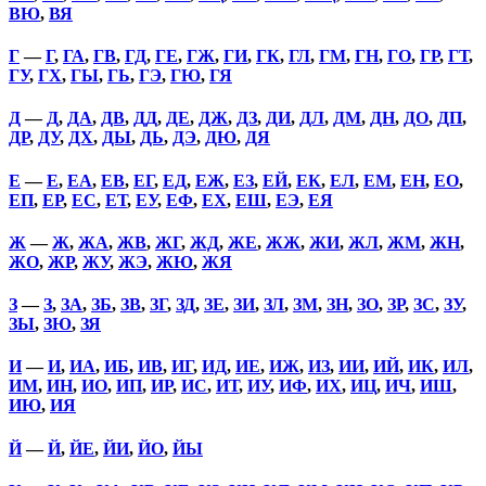
ВЮ
,
ВЯ
Г
—
Г
,
ГА
,
ГВ
,
ГД
,
ГЕ
,
ГЖ
,
ГИ
,
ГК
,
ГЛ
,
ГМ
,
ГН
,
ГО
,
ГР
,
ГТ
,
ГУ
,
ГХ
,
ГЫ
,
ГЬ
,
ГЭ
,
ГЮ
,
ГЯ
Д
—
Д
,
ДА
,
ДВ
,
ДД
,
ДЕ
,
ДЖ
,
ДЗ
,
ДИ
,
ДЛ
,
ДМ
,
ДН
,
ДО
,
ДП
,
ДР
,
ДУ
,
ДХ
,
ДЫ
,
ДЬ
,
ДЭ
,
ДЮ
,
ДЯ
Е
—
Е
,
ЕА
,
ЕВ
,
ЕГ
,
ЕД
,
ЕЖ
,
ЕЗ
,
ЕЙ
,
ЕК
,
ЕЛ
,
ЕМ
,
ЕН
,
ЕО
,
ЕП
,
ЕР
,
ЕС
,
ЕТ
,
ЕУ
,
ЕФ
,
ЕХ
,
ЕШ
,
ЕЭ
,
ЕЯ
Ж
—
Ж
,
ЖА
,
ЖВ
,
ЖГ
,
ЖД
,
ЖЕ
,
ЖЖ
,
ЖИ
,
ЖЛ
,
ЖМ
,
ЖН
,
ЖО
,
ЖР
,
ЖУ
,
ЖЭ
,
ЖЮ
,
ЖЯ
З
—
З
,
ЗА
,
ЗБ
,
ЗВ
,
ЗГ
,
ЗД
,
ЗЕ
,
ЗИ
,
ЗЛ
,
ЗМ
,
ЗН
,
ЗО
,
ЗР
,
ЗС
,
ЗУ
,
ЗЫ
,
ЗЮ
,
ЗЯ
И
—
И
,
ИА
,
ИБ
,
ИВ
,
ИГ
,
ИД
,
ИЕ
,
ИЖ
,
ИЗ
,
ИИ
,
ИЙ
,
ИК
,
ИЛ
,
ИМ
,
ИН
,
ИО
,
ИП
,
ИР
,
ИС
,
ИТ
,
ИУ
,
ИФ
,
ИХ
,
ИЦ
,
ИЧ
,
ИШ
,
ИЮ
,
ИЯ
Й
—
Й
,
ЙЕ
,
ЙИ
,
ЙО
,
ЙЫ