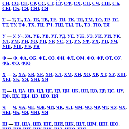
СН
,
СО
,
СП
,
СР
,
СС
,
СТ
,
СУ
,
СФ
,
СХ
,
СЦ
,
СЧ
,
СШ
,
СЪ
,
СЫ
,
СЬ
,
СЭ
,
СЮ
,
СЯ
Т
—
Т
,
Т-
,
ТА
,
ТБ
,
ТВ
,
ТЕ
,
ТИ
,
ТК
,
ТЛ
,
ТМ
,
ТО
,
ТР
,
ТС
,
ТТ
,
ТУ
,
ТФ
,
ТХ
,
ТЦ
,
ТЧ
,
ТШ
,
ТЫ
,
ТЬ
,
ТЭ
,
ТЮ
,
ТЯ
У
—
У
,
У-
,
УА
,
УБ
,
УВ
,
УГ
,
УД
,
УЕ
,
УЖ
,
УЗ
,
УИ
,
УЙ
,
УК
,
УЛ
,
УМ
,
УН
,
УО
,
УП
,
УР
,
УС
,
УТ
,
УУ
,
УФ
,
УХ
,
УЦ
,
УЧ
,
УШ
,
УЩ
,
УЭ
,
УЯ
Ф
—
Ф
,
ФА
,
ФБ
,
ФЕ
,
ФЗ
,
ФИ
,
ФЛ
,
ФМ
,
ФО
,
ФР
,
ФТ
,
ФУ
,
ФЬ
,
ФЭ
,
ФЮ
Х
—
Х
,
ХА
,
ХВ
,
ХЕ
,
ХИ
,
ХЛ
,
ХМ
,
ХН
,
ХО
,
ХР
,
ХТ
,
ХУ
,
ХШ
,
ХЫ
,
ХЬ
,
ХЭ
,
ХЮ
,
ХЯ
Ц
—
Ц
,
ЦА
,
ЦВ
,
ЦД
,
ЦЕ
,
ЦЗ
,
ЦИ
,
ЦК
,
ЦН
,
ЦО
,
ЦР
,
ЦС
,
ЦУ
,
ЦФ
,
ЦХ
,
ЦЫ
,
ЦЭ
,
ЦЮ
,
ЦЯ
Ч
—
Ч
,
ЧА
,
ЧЕ
,
ЧЖ
,
ЧИ
,
ЧК
,
ЧЛ
,
ЧМ
,
ЧО
,
ЧР
,
ЧТ
,
ЧУ
,
ЧХ
,
ЧЫ
,
ЧЬ
,
ЧЭ
,
ЧЮ
,
ЧЯ
Ш
—
Ш
,
ША
,
ШВ
,
ШЕ
,
ШИ
,
ШК
,
ШЛ
,
ШМ
,
ШН
,
ШО
,