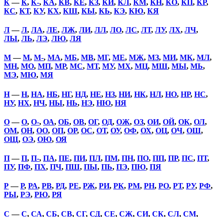
К
—
К
,
К-
,
КА
,
КВ
,
КЕ
,
КЗ
,
КИ
,
КЛ
,
КМ
,
КН
,
КО
,
КП
,
КР
,
КС
,
КТ
,
КУ
,
КХ
,
КШ
,
КЫ
,
КЬ
,
КЭ
,
КЮ
,
КЯ
Л
—
Л
,
ЛА
,
ЛЕ
,
ЛЖ
,
ЛИ
,
ЛЛ
,
ЛО
,
ЛС
,
ЛТ
,
ЛУ
,
ЛХ
,
ЛЧ
,
ЛЫ
,
ЛЬ
,
ЛЭ
,
ЛЮ
,
ЛЯ
М
—
М
,
М-
,
МА
,
МБ
,
МВ
,
МГ
,
МЕ
,
МЖ
,
МЗ
,
МИ
,
МК
,
МЛ
,
МН
,
МО
,
МП
,
МР
,
МС
,
МТ
,
МУ
,
МХ
,
МЦ
,
МШ
,
МЫ
,
МЬ
,
МЭ
,
МЮ
,
МЯ
Н
—
Н
,
НА
,
НБ
,
НГ
,
НД
,
НЕ
,
НЗ
,
НИ
,
НК
,
НЛ
,
НО
,
НР
,
НС
,
НУ
,
НХ
,
НЧ
,
НЫ
,
НЬ
,
НЭ
,
НЮ
,
НЯ
О
—
О
,
О-
,
ОА
,
ОБ
,
ОВ
,
ОГ
,
ОД
,
ОЖ
,
ОЗ
,
ОИ
,
ОЙ
,
ОК
,
ОЛ
,
ОМ
,
ОН
,
ОО
,
ОП
,
ОР
,
ОС
,
ОТ
,
ОУ
,
ОФ
,
ОХ
,
ОЦ
,
ОЧ
,
ОШ
,
ОЩ
,
ОЭ
,
ОЮ
,
ОЯ
П
—
П
,
П-
,
ПА
,
ПЕ
,
ПИ
,
ПЛ
,
ПМ
,
ПН
,
ПО
,
ПП
,
ПР
,
ПС
,
ПТ
,
ПУ
,
ПФ
,
ПХ
,
ПЧ
,
ПШ
,
ПЫ
,
ПЬ
,
ПЭ
,
ПЮ
,
ПЯ
Р
—
Р
,
РА
,
РВ
,
РД
,
РЕ
,
РЖ
,
РИ
,
РК
,
РМ
,
РН
,
РО
,
РТ
,
РУ
,
РФ
,
РЫ
,
РЭ
,
РЮ
,
РЯ
С
—
С
,
СА
,
СБ
,
СВ
,
СГ
,
СД
,
СЕ
,
СЖ
,
СИ
,
СК
,
СЛ
,
СМ
,