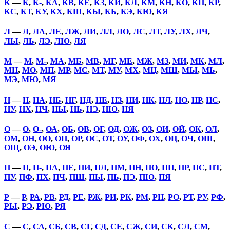
К
—
К
,
К-
,
КА
,
КВ
,
КЕ
,
КЗ
,
КИ
,
КЛ
,
КМ
,
КН
,
КО
,
КП
,
КР
,
КС
,
КТ
,
КУ
,
КХ
,
КШ
,
КЫ
,
КЬ
,
КЭ
,
КЮ
,
КЯ
Л
—
Л
,
ЛА
,
ЛЕ
,
ЛЖ
,
ЛИ
,
ЛЛ
,
ЛО
,
ЛС
,
ЛТ
,
ЛУ
,
ЛХ
,
ЛЧ
,
ЛЫ
,
ЛЬ
,
ЛЭ
,
ЛЮ
,
ЛЯ
М
—
М
,
М-
,
МА
,
МБ
,
МВ
,
МГ
,
МЕ
,
МЖ
,
МЗ
,
МИ
,
МК
,
МЛ
,
МН
,
МО
,
МП
,
МР
,
МС
,
МТ
,
МУ
,
МХ
,
МЦ
,
МШ
,
МЫ
,
МЬ
,
МЭ
,
МЮ
,
МЯ
Н
—
Н
,
НА
,
НБ
,
НГ
,
НД
,
НЕ
,
НЗ
,
НИ
,
НК
,
НЛ
,
НО
,
НР
,
НС
,
НУ
,
НХ
,
НЧ
,
НЫ
,
НЬ
,
НЭ
,
НЮ
,
НЯ
О
—
О
,
О-
,
ОА
,
ОБ
,
ОВ
,
ОГ
,
ОД
,
ОЖ
,
ОЗ
,
ОИ
,
ОЙ
,
ОК
,
ОЛ
,
ОМ
,
ОН
,
ОО
,
ОП
,
ОР
,
ОС
,
ОТ
,
ОУ
,
ОФ
,
ОХ
,
ОЦ
,
ОЧ
,
ОШ
,
ОЩ
,
ОЭ
,
ОЮ
,
ОЯ
П
—
П
,
П-
,
ПА
,
ПЕ
,
ПИ
,
ПЛ
,
ПМ
,
ПН
,
ПО
,
ПП
,
ПР
,
ПС
,
ПТ
,
ПУ
,
ПФ
,
ПХ
,
ПЧ
,
ПШ
,
ПЫ
,
ПЬ
,
ПЭ
,
ПЮ
,
ПЯ
Р
—
Р
,
РА
,
РВ
,
РД
,
РЕ
,
РЖ
,
РИ
,
РК
,
РМ
,
РН
,
РО
,
РТ
,
РУ
,
РФ
,
РЫ
,
РЭ
,
РЮ
,
РЯ
С
—
С
,
СА
,
СБ
,
СВ
,
СГ
,
СД
,
СЕ
,
СЖ
,
СИ
,
СК
,
СЛ
,
СМ
,