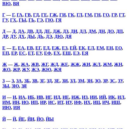
ВЮ
,
ВЯ
Г
—
Г
,
ГА
,
ГВ
,
ГД
,
ГЕ
,
ГЖ
,
ГИ
,
ГК
,
ГЛ
,
ГМ
,
ГН
,
ГО
,
ГР
,
ГТ
,
ГУ
,
ГХ
,
ГЫ
,
ГЬ
,
ГЭ
,
ГЮ
,
ГЯ
Д
—
Д
,
ДА
,
ДВ
,
ДД
,
ДЕ
,
ДЖ
,
ДЗ
,
ДИ
,
ДЛ
,
ДМ
,
ДН
,
ДО
,
ДП
,
ДР
,
ДУ
,
ДХ
,
ДЫ
,
ДЬ
,
ДЭ
,
ДЮ
,
ДЯ
Е
—
Е
,
ЕА
,
ЕВ
,
ЕГ
,
ЕД
,
ЕЖ
,
ЕЗ
,
ЕЙ
,
ЕК
,
ЕЛ
,
ЕМ
,
ЕН
,
ЕО
,
ЕП
,
ЕР
,
ЕС
,
ЕТ
,
ЕУ
,
ЕФ
,
ЕХ
,
ЕШ
,
ЕЭ
,
ЕЯ
Ж
—
Ж
,
ЖА
,
ЖВ
,
ЖГ
,
ЖД
,
ЖЕ
,
ЖЖ
,
ЖИ
,
ЖЛ
,
ЖМ
,
ЖН
,
ЖО
,
ЖР
,
ЖУ
,
ЖЭ
,
ЖЮ
,
ЖЯ
З
—
З
,
ЗА
,
ЗБ
,
ЗВ
,
ЗГ
,
ЗД
,
ЗЕ
,
ЗИ
,
ЗЛ
,
ЗМ
,
ЗН
,
ЗО
,
ЗР
,
ЗС
,
ЗУ
,
ЗЫ
,
ЗЮ
,
ЗЯ
И
—
И
,
ИА
,
ИБ
,
ИВ
,
ИГ
,
ИД
,
ИЕ
,
ИЖ
,
ИЗ
,
ИИ
,
ИЙ
,
ИК
,
ИЛ
,
ИМ
,
ИН
,
ИО
,
ИП
,
ИР
,
ИС
,
ИТ
,
ИУ
,
ИФ
,
ИХ
,
ИЦ
,
ИЧ
,
ИШ
,
ИЮ
,
ИЯ
Й
—
Й
,
ЙЕ
,
ЙИ
,
ЙО
,
ЙЫ