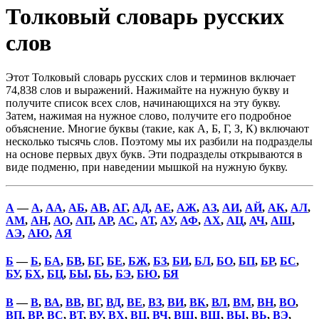
Толковый словарь русских
слов
Этот Толковый словарь русских слов и терминов включает
74,838 слов и выражений. Нажимайте на нужную букву и
получите список всех слов, начинающихся на эту букву.
Затем, нажимая на нужное слово, получите его подробное
объяснение. Многие буквы (такие, как А, Б, Г, З, К) включают
несколько тысячь слов. Поэтому мы их разбили на подразделы
на основе первых двух букв. Эти подразделы открываются в
виде подменю, при наведении мышкой на нужную букву.
А
—
А
,
АА
,
АБ
,
АВ
,
АГ
,
АД
,
АЕ
,
АЖ
,
АЗ
,
АИ
,
АЙ
,
АК
,
АЛ
,
АМ
,
АН
,
АО
,
АП
,
АР
,
АС
,
АТ
,
АУ
,
АФ
,
АХ
,
АЦ
,
АЧ
,
АШ
,
АЭ
,
АЮ
,
АЯ
Б
—
Б
,
БА
,
БВ
,
БГ
,
БЕ
,
БЖ
,
БЗ
,
БИ
,
БЛ
,
БО
,
БП
,
БР
,
БС
,
БУ
,
БХ
,
БЦ
,
БЫ
,
БЬ
,
БЭ
,
БЮ
,
БЯ
В
—
В
,
ВА
,
ВВ
,
ВГ
,
ВД
,
ВЕ
,
ВЗ
,
ВИ
,
ВК
,
ВЛ
,
ВМ
,
ВН
,
ВО
,
ВП
,
ВР
,
ВС
,
ВТ
,
ВУ
,
ВХ
,
ВЦ
,
ВЧ
,
ВШ
,
ВЩ
,
ВЫ
,
ВЬ
,
ВЭ
,