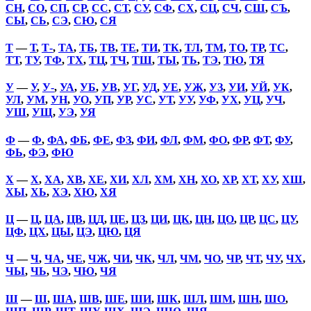
СН
,
СО
,
СП
,
СР
,
СС
,
СТ
,
СУ
,
СФ
,
СХ
,
СЦ
,
СЧ
,
СШ
,
СЪ
,
СЫ
,
СЬ
,
СЭ
,
СЮ
,
СЯ
Т
—
Т
,
Т-
,
ТА
,
ТБ
,
ТВ
,
ТЕ
,
ТИ
,
ТК
,
ТЛ
,
ТМ
,
ТО
,
ТР
,
ТС
,
ТТ
,
ТУ
,
ТФ
,
ТХ
,
ТЦ
,
ТЧ
,
ТШ
,
ТЫ
,
ТЬ
,
ТЭ
,
ТЮ
,
ТЯ
У
—
У
,
У-
,
УА
,
УБ
,
УВ
,
УГ
,
УД
,
УЕ
,
УЖ
,
УЗ
,
УИ
,
УЙ
,
УК
,
УЛ
,
УМ
,
УН
,
УО
,
УП
,
УР
,
УС
,
УТ
,
УУ
,
УФ
,
УХ
,
УЦ
,
УЧ
,
УШ
,
УЩ
,
УЭ
,
УЯ
Ф
—
Ф
,
ФА
,
ФБ
,
ФЕ
,
ФЗ
,
ФИ
,
ФЛ
,
ФМ
,
ФО
,
ФР
,
ФТ
,
ФУ
,
ФЬ
,
ФЭ
,
ФЮ
Х
—
Х
,
ХА
,
ХВ
,
ХЕ
,
ХИ
,
ХЛ
,
ХМ
,
ХН
,
ХО
,
ХР
,
ХТ
,
ХУ
,
ХШ
,
ХЫ
,
ХЬ
,
ХЭ
,
ХЮ
,
ХЯ
Ц
—
Ц
,
ЦА
,
ЦВ
,
ЦД
,
ЦЕ
,
ЦЗ
,
ЦИ
,
ЦК
,
ЦН
,
ЦО
,
ЦР
,
ЦС
,
ЦУ
,
ЦФ
,
ЦХ
,
ЦЫ
,
ЦЭ
,
ЦЮ
,
ЦЯ
Ч
—
Ч
,
ЧА
,
ЧЕ
,
ЧЖ
,
ЧИ
,
ЧК
,
ЧЛ
,
ЧМ
,
ЧО
,
ЧР
,
ЧТ
,
ЧУ
,
ЧХ
,
ЧЫ
,
ЧЬ
,
ЧЭ
,
ЧЮ
,
ЧЯ
Ш
—
Ш
,
ША
,
ШВ
,
ШЕ
,
ШИ
,
ШК
,
ШЛ
,
ШМ
,
ШН
,
ШО
,