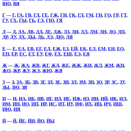
ВЮ
,
ВЯ
Г
—
Г
,
ГА
,
ГВ
,
ГД
,
ГЕ
,
ГЖ
,
ГИ
,
ГК
,
ГЛ
,
ГМ
,
ГН
,
ГО
,
ГР
,
ГТ
,
ГУ
,
ГХ
,
ГЫ
,
ГЬ
,
ГЭ
,
ГЮ
,
ГЯ
Д
—
Д
,
ДА
,
ДВ
,
ДД
,
ДЕ
,
ДЖ
,
ДЗ
,
ДИ
,
ДЛ
,
ДМ
,
ДН
,
ДО
,
ДП
,
ДР
,
ДУ
,
ДХ
,
ДЫ
,
ДЬ
,
ДЭ
,
ДЮ
,
ДЯ
Е
—
Е
,
ЕА
,
ЕВ
,
ЕГ
,
ЕД
,
ЕЖ
,
ЕЗ
,
ЕЙ
,
ЕК
,
ЕЛ
,
ЕМ
,
ЕН
,
ЕО
,
ЕП
,
ЕР
,
ЕС
,
ЕТ
,
ЕУ
,
ЕФ
,
ЕХ
,
ЕШ
,
ЕЭ
,
ЕЯ
Ж
—
Ж
,
ЖА
,
ЖВ
,
ЖГ
,
ЖД
,
ЖЕ
,
ЖЖ
,
ЖИ
,
ЖЛ
,
ЖМ
,
ЖН
,
ЖО
,
ЖР
,
ЖУ
,
ЖЭ
,
ЖЮ
,
ЖЯ
З
—
З
,
ЗА
,
ЗБ
,
ЗВ
,
ЗГ
,
ЗД
,
ЗЕ
,
ЗИ
,
ЗЛ
,
ЗМ
,
ЗН
,
ЗО
,
ЗР
,
ЗС
,
ЗУ
,
ЗЫ
,
ЗЮ
,
ЗЯ
И
—
И
,
ИА
,
ИБ
,
ИВ
,
ИГ
,
ИД
,
ИЕ
,
ИЖ
,
ИЗ
,
ИИ
,
ИЙ
,
ИК
,
ИЛ
,
ИМ
,
ИН
,
ИО
,
ИП
,
ИР
,
ИС
,
ИТ
,
ИУ
,
ИФ
,
ИХ
,
ИЦ
,
ИЧ
,
ИШ
,
ИЮ
,
ИЯ
Й
—
Й
,
ЙЕ
,
ЙИ
,
ЙО
,
ЙЫ