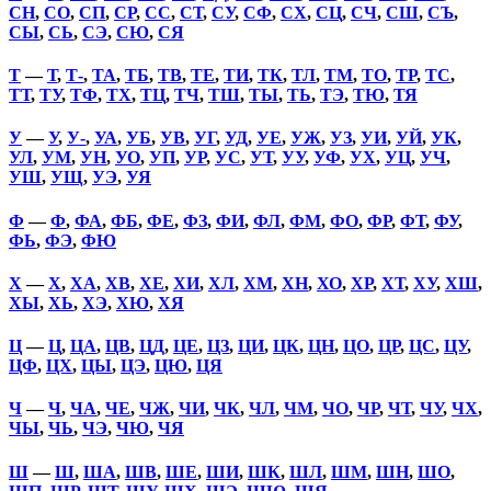
СН
,
СО
,
СП
,
СР
,
СС
,
СТ
,
СУ
,
СФ
,
СХ
,
СЦ
,
СЧ
,
СШ
,
СЪ
,
СЫ
,
СЬ
,
СЭ
,
СЮ
,
СЯ
Т
—
Т
,
Т-
,
ТА
,
ТБ
,
ТВ
,
ТЕ
,
ТИ
,
ТК
,
ТЛ
,
ТМ
,
ТО
,
ТР
,
ТС
,
ТТ
,
ТУ
,
ТФ
,
ТХ
,
ТЦ
,
ТЧ
,
ТШ
,
ТЫ
,
ТЬ
,
ТЭ
,
ТЮ
,
ТЯ
У
—
У
,
У-
,
УА
,
УБ
,
УВ
,
УГ
,
УД
,
УЕ
,
УЖ
,
УЗ
,
УИ
,
УЙ
,
УК
,
УЛ
,
УМ
,
УН
,
УО
,
УП
,
УР
,
УС
,
УТ
,
УУ
,
УФ
,
УХ
,
УЦ
,
УЧ
,
УШ
,
УЩ
,
УЭ
,
УЯ
Ф
—
Ф
,
ФА
,
ФБ
,
ФЕ
,
ФЗ
,
ФИ
,
ФЛ
,
ФМ
,
ФО
,
ФР
,
ФТ
,
ФУ
,
ФЬ
,
ФЭ
,
ФЮ
Х
—
Х
,
ХА
,
ХВ
,
ХЕ
,
ХИ
,
ХЛ
,
ХМ
,
ХН
,
ХО
,
ХР
,
ХТ
,
ХУ
,
ХШ
,
ХЫ
,
ХЬ
,
ХЭ
,
ХЮ
,
ХЯ
Ц
—
Ц
,
ЦА
,
ЦВ
,
ЦД
,
ЦЕ
,
ЦЗ
,
ЦИ
,
ЦК
,
ЦН
,
ЦО
,
ЦР
,
ЦС
,
ЦУ
,
ЦФ
,
ЦХ
,
ЦЫ
,
ЦЭ
,
ЦЮ
,
ЦЯ
Ч
—
Ч
,
ЧА
,
ЧЕ
,
ЧЖ
,
ЧИ
,
ЧК
,
ЧЛ
,
ЧМ
,
ЧО
,
ЧР
,
ЧТ
,
ЧУ
,
ЧХ
,
ЧЫ
,
ЧЬ
,
ЧЭ
,
ЧЮ
,
ЧЯ
Ш
—
Ш
,
ША
,
ШВ
,
ШЕ
,
ШИ
,
ШК
,
ШЛ
,
ШМ
,
ШН
,
ШО
,