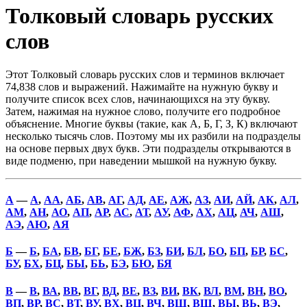
Толковый словарь русских
слов
Этот Толковый словарь русских слов и терминов включает
74,838 слов и выражений. Нажимайте на нужную букву и
получите список всех слов, начинающихся на эту букву.
Затем, нажимая на нужное слово, получите его подробное
объяснение. Многие буквы (такие, как А, Б, Г, З, К) включают
несколько тысячь слов. Поэтому мы их разбили на подразделы
на основе первых двух букв. Эти подразделы открываются в
виде подменю, при наведении мышкой на нужную букву.
А
—
А
,
АА
,
АБ
,
АВ
,
АГ
,
АД
,
АЕ
,
АЖ
,
АЗ
,
АИ
,
АЙ
,
АК
,
АЛ
,
АМ
,
АН
,
АО
,
АП
,
АР
,
АС
,
АТ
,
АУ
,
АФ
,
АХ
,
АЦ
,
АЧ
,
АШ
,
АЭ
,
АЮ
,
АЯ
Б
—
Б
,
БА
,
БВ
,
БГ
,
БЕ
,
БЖ
,
БЗ
,
БИ
,
БЛ
,
БО
,
БП
,
БР
,
БС
,
БУ
,
БХ
,
БЦ
,
БЫ
,
БЬ
,
БЭ
,
БЮ
,
БЯ
В
—
В
,
ВА
,
ВВ
,
ВГ
,
ВД
,
ВЕ
,
ВЗ
,
ВИ
,
ВК
,
ВЛ
,
ВМ
,
ВН
,
ВО
,
ВП
,
ВР
,
ВС
,
ВТ
,
ВУ
,
ВХ
,
ВЦ
,
ВЧ
,
ВШ
,
ВЩ
,
ВЫ
,
ВЬ
,
ВЭ
,