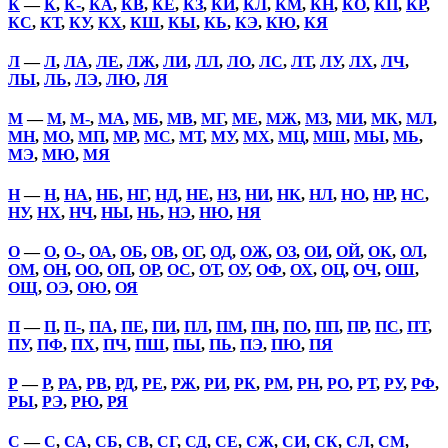
К
—
К
,
К-
,
КА
,
КВ
,
КЕ
,
КЗ
,
КИ
,
КЛ
,
КМ
,
КН
,
КО
,
КП
,
КР
,
КС
,
КТ
,
КУ
,
КХ
,
КШ
,
КЫ
,
КЬ
,
КЭ
,
КЮ
,
КЯ
Л
—
Л
,
ЛА
,
ЛЕ
,
ЛЖ
,
ЛИ
,
ЛЛ
,
ЛО
,
ЛС
,
ЛТ
,
ЛУ
,
ЛХ
,
ЛЧ
,
ЛЫ
,
ЛЬ
,
ЛЭ
,
ЛЮ
,
ЛЯ
М
—
М
,
М-
,
МА
,
МБ
,
МВ
,
МГ
,
МЕ
,
МЖ
,
МЗ
,
МИ
,
МК
,
МЛ
,
МН
,
МО
,
МП
,
МР
,
МС
,
МТ
,
МУ
,
МХ
,
МЦ
,
МШ
,
МЫ
,
МЬ
,
МЭ
,
МЮ
,
МЯ
Н
—
Н
,
НА
,
НБ
,
НГ
,
НД
,
НЕ
,
НЗ
,
НИ
,
НК
,
НЛ
,
НО
,
НР
,
НС
,
НУ
,
НХ
,
НЧ
,
НЫ
,
НЬ
,
НЭ
,
НЮ
,
НЯ
О
—
О
,
О-
,
ОА
,
ОБ
,
ОВ
,
ОГ
,
ОД
,
ОЖ
,
ОЗ
,
ОИ
,
ОЙ
,
ОК
,
ОЛ
,
ОМ
,
ОН
,
ОО
,
ОП
,
ОР
,
ОС
,
ОТ
,
ОУ
,
ОФ
,
ОХ
,
ОЦ
,
ОЧ
,
ОШ
,
ОЩ
,
ОЭ
,
ОЮ
,
ОЯ
П
—
П
,
П-
,
ПА
,
ПЕ
,
ПИ
,
ПЛ
,
ПМ
,
ПН
,
ПО
,
ПП
,
ПР
,
ПС
,
ПТ
,
ПУ
,
ПФ
,
ПХ
,
ПЧ
,
ПШ
,
ПЫ
,
ПЬ
,
ПЭ
,
ПЮ
,
ПЯ
Р
—
Р
,
РА
,
РВ
,
РД
,
РЕ
,
РЖ
,
РИ
,
РК
,
РМ
,
РН
,
РО
,
РТ
,
РУ
,
РФ
,
РЫ
,
РЭ
,
РЮ
,
РЯ
С
—
С
,
СА
,
СБ
,
СВ
,
СГ
,
СД
,
СЕ
,
СЖ
,
СИ
,
СК
,
СЛ
,
СМ
,