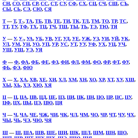
СН
,
СО
,
СП
,
СР
,
СС
,
СТ
,
СУ
,
СФ
,
СХ
,
СЦ
,
СЧ
,
СШ
,
СЪ
,
СЫ
,
СЬ
,
СЭ
,
СЮ
,
СЯ
Т
—
Т
,
Т-
,
ТА
,
ТБ
,
ТВ
,
ТЕ
,
ТИ
,
ТК
,
ТЛ
,
ТМ
,
ТО
,
ТР
,
ТС
,
ТТ
,
ТУ
,
ТФ
,
ТХ
,
ТЦ
,
ТЧ
,
ТШ
,
ТЫ
,
ТЬ
,
ТЭ
,
ТЮ
,
ТЯ
У
—
У
,
У-
,
УА
,
УБ
,
УВ
,
УГ
,
УД
,
УЕ
,
УЖ
,
УЗ
,
УИ
,
УЙ
,
УК
,
УЛ
,
УМ
,
УН
,
УО
,
УП
,
УР
,
УС
,
УТ
,
УУ
,
УФ
,
УХ
,
УЦ
,
УЧ
,
УШ
,
УЩ
,
УЭ
,
УЯ
Ф
—
Ф
,
ФА
,
ФБ
,
ФЕ
,
ФЗ
,
ФИ
,
ФЛ
,
ФМ
,
ФО
,
ФР
,
ФТ
,
ФУ
,
ФЬ
,
ФЭ
,
ФЮ
Х
—
Х
,
ХА
,
ХВ
,
ХЕ
,
ХИ
,
ХЛ
,
ХМ
,
ХН
,
ХО
,
ХР
,
ХТ
,
ХУ
,
ХШ
,
ХЫ
,
ХЬ
,
ХЭ
,
ХЮ
,
ХЯ
Ц
—
Ц
,
ЦА
,
ЦВ
,
ЦД
,
ЦЕ
,
ЦЗ
,
ЦИ
,
ЦК
,
ЦН
,
ЦО
,
ЦР
,
ЦС
,
ЦУ
,
ЦФ
,
ЦХ
,
ЦЫ
,
ЦЭ
,
ЦЮ
,
ЦЯ
Ч
—
Ч
,
ЧА
,
ЧЕ
,
ЧЖ
,
ЧИ
,
ЧК
,
ЧЛ
,
ЧМ
,
ЧО
,
ЧР
,
ЧТ
,
ЧУ
,
ЧХ
,
ЧЫ
,
ЧЬ
,
ЧЭ
,
ЧЮ
,
ЧЯ
Ш
—
Ш
,
ША
,
ШВ
,
ШЕ
,
ШИ
,
ШК
,
ШЛ
,
ШМ
,
ШН
,
ШО
,