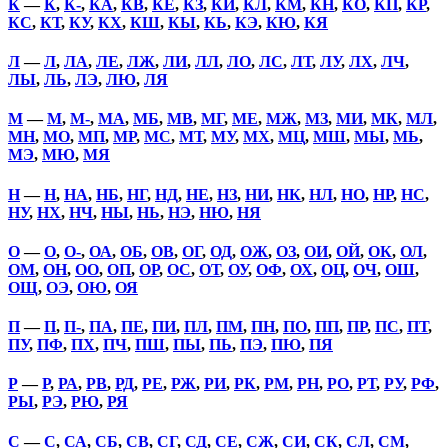
К
—
К
,
К-
,
КА
,
КВ
,
КЕ
,
КЗ
,
КИ
,
КЛ
,
КМ
,
КН
,
КО
,
КП
,
КР
,
КС
,
КТ
,
КУ
,
КХ
,
КШ
,
КЫ
,
КЬ
,
КЭ
,
КЮ
,
КЯ
Л
—
Л
,
ЛА
,
ЛЕ
,
ЛЖ
,
ЛИ
,
ЛЛ
,
ЛО
,
ЛС
,
ЛТ
,
ЛУ
,
ЛХ
,
ЛЧ
,
ЛЫ
,
ЛЬ
,
ЛЭ
,
ЛЮ
,
ЛЯ
М
—
М
,
М-
,
МА
,
МБ
,
МВ
,
МГ
,
МЕ
,
МЖ
,
МЗ
,
МИ
,
МК
,
МЛ
,
МН
,
МО
,
МП
,
МР
,
МС
,
МТ
,
МУ
,
МХ
,
МЦ
,
МШ
,
МЫ
,
МЬ
,
МЭ
,
МЮ
,
МЯ
Н
—
Н
,
НА
,
НБ
,
НГ
,
НД
,
НЕ
,
НЗ
,
НИ
,
НК
,
НЛ
,
НО
,
НР
,
НС
,
НУ
,
НХ
,
НЧ
,
НЫ
,
НЬ
,
НЭ
,
НЮ
,
НЯ
О
—
О
,
О-
,
ОА
,
ОБ
,
ОВ
,
ОГ
,
ОД
,
ОЖ
,
ОЗ
,
ОИ
,
ОЙ
,
ОК
,
ОЛ
,
ОМ
,
ОН
,
ОО
,
ОП
,
ОР
,
ОС
,
ОТ
,
ОУ
,
ОФ
,
ОХ
,
ОЦ
,
ОЧ
,
ОШ
,
ОЩ
,
ОЭ
,
ОЮ
,
ОЯ
П
—
П
,
П-
,
ПА
,
ПЕ
,
ПИ
,
ПЛ
,
ПМ
,
ПН
,
ПО
,
ПП
,
ПР
,
ПС
,
ПТ
,
ПУ
,
ПФ
,
ПХ
,
ПЧ
,
ПШ
,
ПЫ
,
ПЬ
,
ПЭ
,
ПЮ
,
ПЯ
Р
—
Р
,
РА
,
РВ
,
РД
,
РЕ
,
РЖ
,
РИ
,
РК
,
РМ
,
РН
,
РО
,
РТ
,
РУ
,
РФ
,
РЫ
,
РЭ
,
РЮ
,
РЯ
С
—
С
,
СА
,
СБ
,
СВ
,
СГ
,
СД
,
СЕ
,
СЖ
,
СИ
,
СК
,
СЛ
,
СМ
,