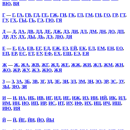
ВЮ
,
ВЯ
Г
—
Г
,
ГА
,
ГВ
,
ГД
,
ГЕ
,
ГЖ
,
ГИ
,
ГК
,
ГЛ
,
ГМ
,
ГН
,
ГО
,
ГР
,
ГТ
,
ГУ
,
ГХ
,
ГЫ
,
ГЬ
,
ГЭ
,
ГЮ
,
ГЯ
Д
—
Д
,
ДА
,
ДВ
,
ДД
,
ДЕ
,
ДЖ
,
ДЗ
,
ДИ
,
ДЛ
,
ДМ
,
ДН
,
ДО
,
ДП
,
ДР
,
ДУ
,
ДХ
,
ДЫ
,
ДЬ
,
ДЭ
,
ДЮ
,
ДЯ
Е
—
Е
,
ЕА
,
ЕВ
,
ЕГ
,
ЕД
,
ЕЖ
,
ЕЗ
,
ЕЙ
,
ЕК
,
ЕЛ
,
ЕМ
,
ЕН
,
ЕО
,
ЕП
,
ЕР
,
ЕС
,
ЕТ
,
ЕУ
,
ЕФ
,
ЕХ
,
ЕШ
,
ЕЭ
,
ЕЯ
Ж
—
Ж
,
ЖА
,
ЖВ
,
ЖГ
,
ЖД
,
ЖЕ
,
ЖЖ
,
ЖИ
,
ЖЛ
,
ЖМ
,
ЖН
,
ЖО
,
ЖР
,
ЖУ
,
ЖЭ
,
ЖЮ
,
ЖЯ
З
—
З
,
ЗА
,
ЗБ
,
ЗВ
,
ЗГ
,
ЗД
,
ЗЕ
,
ЗИ
,
ЗЛ
,
ЗМ
,
ЗН
,
ЗО
,
ЗР
,
ЗС
,
ЗУ
,
ЗЫ
,
ЗЮ
,
ЗЯ
И
—
И
,
ИА
,
ИБ
,
ИВ
,
ИГ
,
ИД
,
ИЕ
,
ИЖ
,
ИЗ
,
ИИ
,
ИЙ
,
ИК
,
ИЛ
,
ИМ
,
ИН
,
ИО
,
ИП
,
ИР
,
ИС
,
ИТ
,
ИУ
,
ИФ
,
ИХ
,
ИЦ
,
ИЧ
,
ИШ
,
ИЮ
,
ИЯ
Й
—
Й
,
ЙЕ
,
ЙИ
,
ЙО
,
ЙЫ