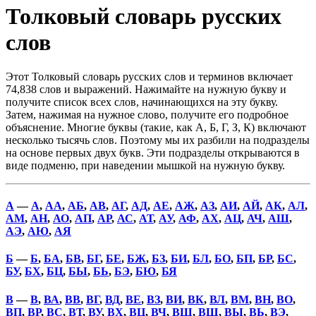
Толковый словарь русских
слов
Этот Толковый словарь русских слов и терминов включает
74,838 слов и выражений. Нажимайте на нужную букву и
получите список всех слов, начинающихся на эту букву.
Затем, нажимая на нужное слово, получите его подробное
объяснение. Многие буквы (такие, как А, Б, Г, З, К) включают
несколько тысячь слов. Поэтому мы их разбили на подразделы
на основе первых двух букв. Эти подразделы открываются в
виде подменю, при наведении мышкой на нужную букву.
А
—
А
,
АА
,
АБ
,
АВ
,
АГ
,
АД
,
АЕ
,
АЖ
,
АЗ
,
АИ
,
АЙ
,
АК
,
АЛ
,
АМ
,
АН
,
АО
,
АП
,
АР
,
АС
,
АТ
,
АУ
,
АФ
,
АХ
,
АЦ
,
АЧ
,
АШ
,
АЭ
,
АЮ
,
АЯ
Б
—
Б
,
БА
,
БВ
,
БГ
,
БЕ
,
БЖ
,
БЗ
,
БИ
,
БЛ
,
БО
,
БП
,
БР
,
БС
,
БУ
,
БХ
,
БЦ
,
БЫ
,
БЬ
,
БЭ
,
БЮ
,
БЯ
В
—
В
,
ВА
,
ВВ
,
ВГ
,
ВД
,
ВЕ
,
ВЗ
,
ВИ
,
ВК
,
ВЛ
,
ВМ
,
ВН
,
ВО
,
ВП
,
ВР
,
ВС
,
ВТ
,
ВУ
,
ВХ
,
ВЦ
,
ВЧ
,
ВШ
,
ВЩ
,
ВЫ
,
ВЬ
,
ВЭ
,