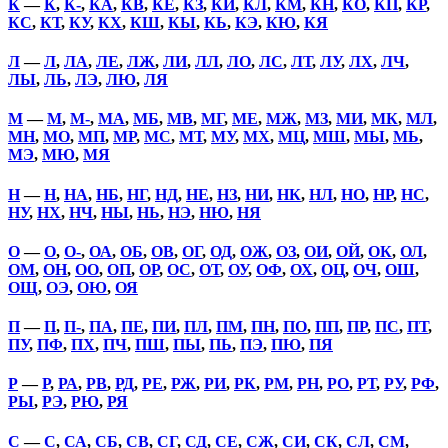
К
—
К
,
К-
,
КА
,
КВ
,
КЕ
,
КЗ
,
КИ
,
КЛ
,
КМ
,
КН
,
КО
,
КП
,
КР
,
КС
,
КТ
,
КУ
,
КХ
,
КШ
,
КЫ
,
КЬ
,
КЭ
,
КЮ
,
КЯ
Л
—
Л
,
ЛА
,
ЛЕ
,
ЛЖ
,
ЛИ
,
ЛЛ
,
ЛО
,
ЛС
,
ЛТ
,
ЛУ
,
ЛХ
,
ЛЧ
,
ЛЫ
,
ЛЬ
,
ЛЭ
,
ЛЮ
,
ЛЯ
М
—
М
,
М-
,
МА
,
МБ
,
МВ
,
МГ
,
МЕ
,
МЖ
,
МЗ
,
МИ
,
МК
,
МЛ
,
МН
,
МО
,
МП
,
МР
,
МС
,
МТ
,
МУ
,
МХ
,
МЦ
,
МШ
,
МЫ
,
МЬ
,
МЭ
,
МЮ
,
МЯ
Н
—
Н
,
НА
,
НБ
,
НГ
,
НД
,
НЕ
,
НЗ
,
НИ
,
НК
,
НЛ
,
НО
,
НР
,
НС
,
НУ
,
НХ
,
НЧ
,
НЫ
,
НЬ
,
НЭ
,
НЮ
,
НЯ
О
—
О
,
О-
,
ОА
,
ОБ
,
ОВ
,
ОГ
,
ОД
,
ОЖ
,
ОЗ
,
ОИ
,
ОЙ
,
ОК
,
ОЛ
,
ОМ
,
ОН
,
ОО
,
ОП
,
ОР
,
ОС
,
ОТ
,
ОУ
,
ОФ
,
ОХ
,
ОЦ
,
ОЧ
,
ОШ
,
ОЩ
,
ОЭ
,
ОЮ
,
ОЯ
П
—
П
,
П-
,
ПА
,
ПЕ
,
ПИ
,
ПЛ
,
ПМ
,
ПН
,
ПО
,
ПП
,
ПР
,
ПС
,
ПТ
,
ПУ
,
ПФ
,
ПХ
,
ПЧ
,
ПШ
,
ПЫ
,
ПЬ
,
ПЭ
,
ПЮ
,
ПЯ
Р
—
Р
,
РА
,
РВ
,
РД
,
РЕ
,
РЖ
,
РИ
,
РК
,
РМ
,
РН
,
РО
,
РТ
,
РУ
,
РФ
,
РЫ
,
РЭ
,
РЮ
,
РЯ
С
—
С
,
СА
,
СБ
,
СВ
,
СГ
,
СД
,
СЕ
,
СЖ
,
СИ
,
СК
,
СЛ
,
СМ
,