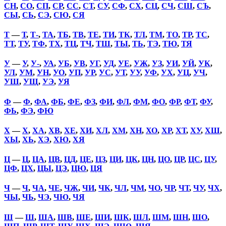
СН
,
СО
,
СП
,
СР
,
СС
,
СТ
,
СУ
,
СФ
,
СХ
,
СЦ
,
СЧ
,
СШ
,
СЪ
,
СЫ
,
СЬ
,
СЭ
,
СЮ
,
СЯ
Т
—
Т
,
Т-
,
ТА
,
ТБ
,
ТВ
,
ТЕ
,
ТИ
,
ТК
,
ТЛ
,
ТМ
,
ТО
,
ТР
,
ТС
,
ТТ
,
ТУ
,
ТФ
,
ТХ
,
ТЦ
,
ТЧ
,
ТШ
,
ТЫ
,
ТЬ
,
ТЭ
,
ТЮ
,
ТЯ
У
—
У
,
У-
,
УА
,
УБ
,
УВ
,
УГ
,
УД
,
УЕ
,
УЖ
,
УЗ
,
УИ
,
УЙ
,
УК
,
УЛ
,
УМ
,
УН
,
УО
,
УП
,
УР
,
УС
,
УТ
,
УУ
,
УФ
,
УХ
,
УЦ
,
УЧ
,
УШ
,
УЩ
,
УЭ
,
УЯ
Ф
—
Ф
,
ФА
,
ФБ
,
ФЕ
,
ФЗ
,
ФИ
,
ФЛ
,
ФМ
,
ФО
,
ФР
,
ФТ
,
ФУ
,
ФЬ
,
ФЭ
,
ФЮ
Х
—
Х
,
ХА
,
ХВ
,
ХЕ
,
ХИ
,
ХЛ
,
ХМ
,
ХН
,
ХО
,
ХР
,
ХТ
,
ХУ
,
ХШ
,
ХЫ
,
ХЬ
,
ХЭ
,
ХЮ
,
ХЯ
Ц
—
Ц
,
ЦА
,
ЦВ
,
ЦД
,
ЦЕ
,
ЦЗ
,
ЦИ
,
ЦК
,
ЦН
,
ЦО
,
ЦР
,
ЦС
,
ЦУ
,
ЦФ
,
ЦХ
,
ЦЫ
,
ЦЭ
,
ЦЮ
,
ЦЯ
Ч
—
Ч
,
ЧА
,
ЧЕ
,
ЧЖ
,
ЧИ
,
ЧК
,
ЧЛ
,
ЧМ
,
ЧО
,
ЧР
,
ЧТ
,
ЧУ
,
ЧХ
,
ЧЫ
,
ЧЬ
,
ЧЭ
,
ЧЮ
,
ЧЯ
Ш
—
Ш
,
ША
,
ШВ
,
ШЕ
,
ШИ
,
ШК
,
ШЛ
,
ШМ
,
ШН
,
ШО
,