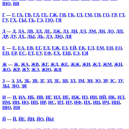
ВЮ
,
ВЯ
Г
—
Г
,
ГА
,
ГВ
,
ГД
,
ГЕ
,
ГЖ
,
ГИ
,
ГК
,
ГЛ
,
ГМ
,
ГН
,
ГО
,
ГР
,
ГТ
,
ГУ
,
ГХ
,
ГЫ
,
ГЬ
,
ГЭ
,
ГЮ
,
ГЯ
Д
—
Д
,
ДА
,
ДВ
,
ДД
,
ДЕ
,
ДЖ
,
ДЗ
,
ДИ
,
ДЛ
,
ДМ
,
ДН
,
ДО
,
ДП
,
ДР
,
ДУ
,
ДХ
,
ДЫ
,
ДЬ
,
ДЭ
,
ДЮ
,
ДЯ
Е
—
Е
,
ЕА
,
ЕВ
,
ЕГ
,
ЕД
,
ЕЖ
,
ЕЗ
,
ЕЙ
,
ЕК
,
ЕЛ
,
ЕМ
,
ЕН
,
ЕО
,
ЕП
,
ЕР
,
ЕС
,
ЕТ
,
ЕУ
,
ЕФ
,
ЕХ
,
ЕШ
,
ЕЭ
,
ЕЯ
Ж
—
Ж
,
ЖА
,
ЖВ
,
ЖГ
,
ЖД
,
ЖЕ
,
ЖЖ
,
ЖИ
,
ЖЛ
,
ЖМ
,
ЖН
,
ЖО
,
ЖР
,
ЖУ
,
ЖЭ
,
ЖЮ
,
ЖЯ
З
—
З
,
ЗА
,
ЗБ
,
ЗВ
,
ЗГ
,
ЗД
,
ЗЕ
,
ЗИ
,
ЗЛ
,
ЗМ
,
ЗН
,
ЗО
,
ЗР
,
ЗС
,
ЗУ
,
ЗЫ
,
ЗЮ
,
ЗЯ
И
—
И
,
ИА
,
ИБ
,
ИВ
,
ИГ
,
ИД
,
ИЕ
,
ИЖ
,
ИЗ
,
ИИ
,
ИЙ
,
ИК
,
ИЛ
,
ИМ
,
ИН
,
ИО
,
ИП
,
ИР
,
ИС
,
ИТ
,
ИУ
,
ИФ
,
ИХ
,
ИЦ
,
ИЧ
,
ИШ
,
ИЮ
,
ИЯ
Й
—
Й
,
ЙЕ
,
ЙИ
,
ЙО
,
ЙЫ