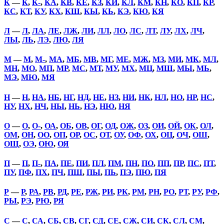
К
—
К
,
К-
,
КА
,
КВ
,
КЕ
,
КЗ
,
КИ
,
КЛ
,
КМ
,
КН
,
КО
,
КП
,
КР
,
КС
,
КТ
,
КУ
,
КХ
,
КШ
,
КЫ
,
КЬ
,
КЭ
,
КЮ
,
КЯ
Л
—
Л
,
ЛА
,
ЛЕ
,
ЛЖ
,
ЛИ
,
ЛЛ
,
ЛО
,
ЛС
,
ЛТ
,
ЛУ
,
ЛХ
,
ЛЧ
,
ЛЫ
,
ЛЬ
,
ЛЭ
,
ЛЮ
,
ЛЯ
М
—
М
,
М-
,
МА
,
МБ
,
МВ
,
МГ
,
МЕ
,
МЖ
,
МЗ
,
МИ
,
МК
,
МЛ
,
МН
,
МО
,
МП
,
МР
,
МС
,
МТ
,
МУ
,
МХ
,
МЦ
,
МШ
,
МЫ
,
МЬ
,
МЭ
,
МЮ
,
МЯ
Н
—
Н
,
НА
,
НБ
,
НГ
,
НД
,
НЕ
,
НЗ
,
НИ
,
НК
,
НЛ
,
НО
,
НР
,
НС
,
НУ
,
НХ
,
НЧ
,
НЫ
,
НЬ
,
НЭ
,
НЮ
,
НЯ
О
—
О
,
О-
,
ОА
,
ОБ
,
ОВ
,
ОГ
,
ОД
,
ОЖ
,
ОЗ
,
ОИ
,
ОЙ
,
ОК
,
ОЛ
,
ОМ
,
ОН
,
ОО
,
ОП
,
ОР
,
ОС
,
ОТ
,
ОУ
,
ОФ
,
ОХ
,
ОЦ
,
ОЧ
,
ОШ
,
ОЩ
,
ОЭ
,
ОЮ
,
ОЯ
П
—
П
,
П-
,
ПА
,
ПЕ
,
ПИ
,
ПЛ
,
ПМ
,
ПН
,
ПО
,
ПП
,
ПР
,
ПС
,
ПТ
,
ПУ
,
ПФ
,
ПХ
,
ПЧ
,
ПШ
,
ПЫ
,
ПЬ
,
ПЭ
,
ПЮ
,
ПЯ
Р
—
Р
,
РА
,
РВ
,
РД
,
РЕ
,
РЖ
,
РИ
,
РК
,
РМ
,
РН
,
РО
,
РТ
,
РУ
,
РФ
,
РЫ
,
РЭ
,
РЮ
,
РЯ
С
—
С
,
СА
,
СБ
,
СВ
,
СГ
,
СД
,
СЕ
,
СЖ
,
СИ
,
СК
,
СЛ
,
СМ
,