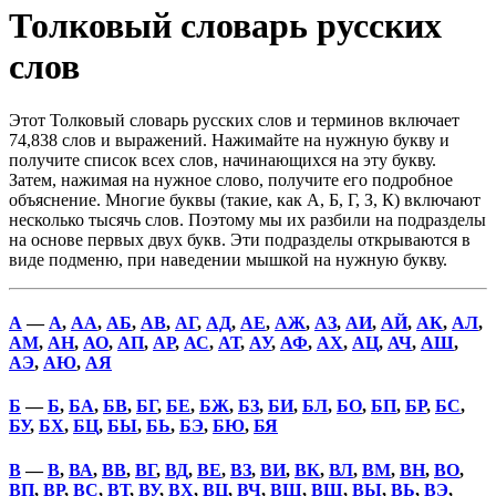
Толковый словарь русских
слов
Этот Толковый словарь русских слов и терминов включает
74,838 слов и выражений. Нажимайте на нужную букву и
получите список всех слов, начинающихся на эту букву.
Затем, нажимая на нужное слово, получите его подробное
объяснение. Многие буквы (такие, как А, Б, Г, З, К) включают
несколько тысячь слов. Поэтому мы их разбили на подразделы
на основе первых двух букв. Эти подразделы открываются в
виде подменю, при наведении мышкой на нужную букву.
А
—
А
,
АА
,
АБ
,
АВ
,
АГ
,
АД
,
АЕ
,
АЖ
,
АЗ
,
АИ
,
АЙ
,
АК
,
АЛ
,
АМ
,
АН
,
АО
,
АП
,
АР
,
АС
,
АТ
,
АУ
,
АФ
,
АХ
,
АЦ
,
АЧ
,
АШ
,
АЭ
,
АЮ
,
АЯ
Б
—
Б
,
БА
,
БВ
,
БГ
,
БЕ
,
БЖ
,
БЗ
,
БИ
,
БЛ
,
БО
,
БП
,
БР
,
БС
,
БУ
,
БХ
,
БЦ
,
БЫ
,
БЬ
,
БЭ
,
БЮ
,
БЯ
В
—
В
,
ВА
,
ВВ
,
ВГ
,
ВД
,
ВЕ
,
ВЗ
,
ВИ
,
ВК
,
ВЛ
,
ВМ
,
ВН
,
ВО
,
ВП
,
ВР
,
ВС
,
ВТ
,
ВУ
,
ВХ
,
ВЦ
,
ВЧ
,
ВШ
,
ВЩ
,
ВЫ
,
ВЬ
,
ВЭ
,