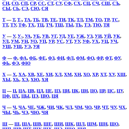
СН
,
СО
,
СП
,
СР
,
СС
,
СТ
,
СУ
,
СФ
,
СХ
,
СЦ
,
СЧ
,
СШ
,
СЪ
,
СЫ
,
СЬ
,
СЭ
,
СЮ
,
СЯ
Т
—
Т
,
Т-
,
ТА
,
ТБ
,
ТВ
,
ТЕ
,
ТИ
,
ТК
,
ТЛ
,
ТМ
,
ТО
,
ТР
,
ТС
,
ТТ
,
ТУ
,
ТФ
,
ТХ
,
ТЦ
,
ТЧ
,
ТШ
,
ТЫ
,
ТЬ
,
ТЭ
,
ТЮ
,
ТЯ
У
—
У
,
У-
,
УА
,
УБ
,
УВ
,
УГ
,
УД
,
УЕ
,
УЖ
,
УЗ
,
УИ
,
УЙ
,
УК
,
УЛ
,
УМ
,
УН
,
УО
,
УП
,
УР
,
УС
,
УТ
,
УУ
,
УФ
,
УХ
,
УЦ
,
УЧ
,
УШ
,
УЩ
,
УЭ
,
УЯ
Ф
—
Ф
,
ФА
,
ФБ
,
ФЕ
,
ФЗ
,
ФИ
,
ФЛ
,
ФМ
,
ФО
,
ФР
,
ФТ
,
ФУ
,
ФЬ
,
ФЭ
,
ФЮ
Х
—
Х
,
ХА
,
ХВ
,
ХЕ
,
ХИ
,
ХЛ
,
ХМ
,
ХН
,
ХО
,
ХР
,
ХТ
,
ХУ
,
ХШ
,
ХЫ
,
ХЬ
,
ХЭ
,
ХЮ
,
ХЯ
Ц
—
Ц
,
ЦА
,
ЦВ
,
ЦД
,
ЦЕ
,
ЦЗ
,
ЦИ
,
ЦК
,
ЦН
,
ЦО
,
ЦР
,
ЦС
,
ЦУ
,
ЦФ
,
ЦХ
,
ЦЫ
,
ЦЭ
,
ЦЮ
,
ЦЯ
Ч
—
Ч
,
ЧА
,
ЧЕ
,
ЧЖ
,
ЧИ
,
ЧК
,
ЧЛ
,
ЧМ
,
ЧО
,
ЧР
,
ЧТ
,
ЧУ
,
ЧХ
,
ЧЫ
,
ЧЬ
,
ЧЭ
,
ЧЮ
,
ЧЯ
Ш
—
Ш
,
ША
,
ШВ
,
ШЕ
,
ШИ
,
ШК
,
ШЛ
,
ШМ
,
ШН
,
ШО
,