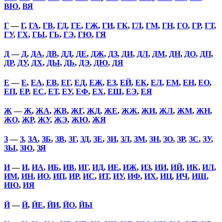
ВЮ
,
ВЯ
Г
—
Г
,
ГА
,
ГВ
,
ГД
,
ГЕ
,
ГЖ
,
ГИ
,
ГК
,
ГЛ
,
ГМ
,
ГН
,
ГО
,
ГР
,
ГТ
,
ГУ
,
ГХ
,
ГЫ
,
ГЬ
,
ГЭ
,
ГЮ
,
ГЯ
Д
—
Д
,
ДА
,
ДВ
,
ДД
,
ДЕ
,
ДЖ
,
ДЗ
,
ДИ
,
ДЛ
,
ДМ
,
ДН
,
ДО
,
ДП
,
ДР
,
ДУ
,
ДХ
,
ДЫ
,
ДЬ
,
ДЭ
,
ДЮ
,
ДЯ
Е
—
Е
,
ЕА
,
ЕВ
,
ЕГ
,
ЕД
,
ЕЖ
,
ЕЗ
,
ЕЙ
,
ЕК
,
ЕЛ
,
ЕМ
,
ЕН
,
ЕО
,
ЕП
,
ЕР
,
ЕС
,
ЕТ
,
ЕУ
,
ЕФ
,
ЕХ
,
ЕШ
,
ЕЭ
,
ЕЯ
Ж
—
Ж
,
ЖА
,
ЖВ
,
ЖГ
,
ЖД
,
ЖЕ
,
ЖЖ
,
ЖИ
,
ЖЛ
,
ЖМ
,
ЖН
,
ЖО
,
ЖР
,
ЖУ
,
ЖЭ
,
ЖЮ
,
ЖЯ
З
—
З
,
ЗА
,
ЗБ
,
ЗВ
,
ЗГ
,
ЗД
,
ЗЕ
,
ЗИ
,
ЗЛ
,
ЗМ
,
ЗН
,
ЗО
,
ЗР
,
ЗС
,
ЗУ
,
ЗЫ
,
ЗЮ
,
ЗЯ
И
—
И
,
ИА
,
ИБ
,
ИВ
,
ИГ
,
ИД
,
ИЕ
,
ИЖ
,
ИЗ
,
ИИ
,
ИЙ
,
ИК
,
ИЛ
,
ИМ
,
ИН
,
ИО
,
ИП
,
ИР
,
ИС
,
ИТ
,
ИУ
,
ИФ
,
ИХ
,
ИЦ
,
ИЧ
,
ИШ
,
ИЮ
,
ИЯ
Й
—
Й
,
ЙЕ
,
ЙИ
,
ЙО
,
ЙЫ