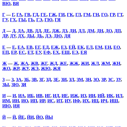
ВЮ
,
ВЯ
Г
—
Г
,
ГА
,
ГВ
,
ГД
,
ГЕ
,
ГЖ
,
ГИ
,
ГК
,
ГЛ
,
ГМ
,
ГН
,
ГО
,
ГР
,
ГТ
,
ГУ
,
ГХ
,
ГЫ
,
ГЬ
,
ГЭ
,
ГЮ
,
ГЯ
Д
—
Д
,
ДА
,
ДВ
,
ДД
,
ДЕ
,
ДЖ
,
ДЗ
,
ДИ
,
ДЛ
,
ДМ
,
ДН
,
ДО
,
ДП
,
ДР
,
ДУ
,
ДХ
,
ДЫ
,
ДЬ
,
ДЭ
,
ДЮ
,
ДЯ
Е
—
Е
,
ЕА
,
ЕВ
,
ЕГ
,
ЕД
,
ЕЖ
,
ЕЗ
,
ЕЙ
,
ЕК
,
ЕЛ
,
ЕМ
,
ЕН
,
ЕО
,
ЕП
,
ЕР
,
ЕС
,
ЕТ
,
ЕУ
,
ЕФ
,
ЕХ
,
ЕШ
,
ЕЭ
,
ЕЯ
Ж
—
Ж
,
ЖА
,
ЖВ
,
ЖГ
,
ЖД
,
ЖЕ
,
ЖЖ
,
ЖИ
,
ЖЛ
,
ЖМ
,
ЖН
,
ЖО
,
ЖР
,
ЖУ
,
ЖЭ
,
ЖЮ
,
ЖЯ
З
—
З
,
ЗА
,
ЗБ
,
ЗВ
,
ЗГ
,
ЗД
,
ЗЕ
,
ЗИ
,
ЗЛ
,
ЗМ
,
ЗН
,
ЗО
,
ЗР
,
ЗС
,
ЗУ
,
ЗЫ
,
ЗЮ
,
ЗЯ
И
—
И
,
ИА
,
ИБ
,
ИВ
,
ИГ
,
ИД
,
ИЕ
,
ИЖ
,
ИЗ
,
ИИ
,
ИЙ
,
ИК
,
ИЛ
,
ИМ
,
ИН
,
ИО
,
ИП
,
ИР
,
ИС
,
ИТ
,
ИУ
,
ИФ
,
ИХ
,
ИЦ
,
ИЧ
,
ИШ
,
ИЮ
,
ИЯ
Й
—
Й
,
ЙЕ
,
ЙИ
,
ЙО
,
ЙЫ