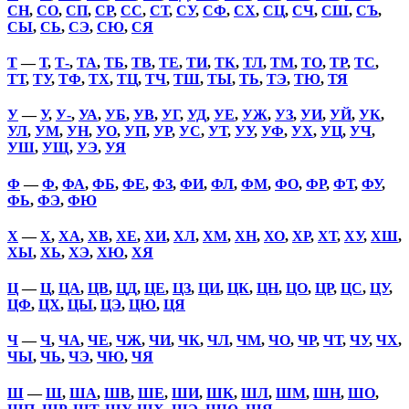
СН
,
СО
,
СП
,
СР
,
СС
,
СТ
,
СУ
,
СФ
,
СХ
,
СЦ
,
СЧ
,
СШ
,
СЪ
,
СЫ
,
СЬ
,
СЭ
,
СЮ
,
СЯ
Т
—
Т
,
Т-
,
ТА
,
ТБ
,
ТВ
,
ТЕ
,
ТИ
,
ТК
,
ТЛ
,
ТМ
,
ТО
,
ТР
,
ТС
,
ТТ
,
ТУ
,
ТФ
,
ТХ
,
ТЦ
,
ТЧ
,
ТШ
,
ТЫ
,
ТЬ
,
ТЭ
,
ТЮ
,
ТЯ
У
—
У
,
У-
,
УА
,
УБ
,
УВ
,
УГ
,
УД
,
УЕ
,
УЖ
,
УЗ
,
УИ
,
УЙ
,
УК
,
УЛ
,
УМ
,
УН
,
УО
,
УП
,
УР
,
УС
,
УТ
,
УУ
,
УФ
,
УХ
,
УЦ
,
УЧ
,
УШ
,
УЩ
,
УЭ
,
УЯ
Ф
—
Ф
,
ФА
,
ФБ
,
ФЕ
,
ФЗ
,
ФИ
,
ФЛ
,
ФМ
,
ФО
,
ФР
,
ФТ
,
ФУ
,
ФЬ
,
ФЭ
,
ФЮ
Х
—
Х
,
ХА
,
ХВ
,
ХЕ
,
ХИ
,
ХЛ
,
ХМ
,
ХН
,
ХО
,
ХР
,
ХТ
,
ХУ
,
ХШ
,
ХЫ
,
ХЬ
,
ХЭ
,
ХЮ
,
ХЯ
Ц
—
Ц
,
ЦА
,
ЦВ
,
ЦД
,
ЦЕ
,
ЦЗ
,
ЦИ
,
ЦК
,
ЦН
,
ЦО
,
ЦР
,
ЦС
,
ЦУ
,
ЦФ
,
ЦХ
,
ЦЫ
,
ЦЭ
,
ЦЮ
,
ЦЯ
Ч
—
Ч
,
ЧА
,
ЧЕ
,
ЧЖ
,
ЧИ
,
ЧК
,
ЧЛ
,
ЧМ
,
ЧО
,
ЧР
,
ЧТ
,
ЧУ
,
ЧХ
,
ЧЫ
,
ЧЬ
,
ЧЭ
,
ЧЮ
,
ЧЯ
Ш
—
Ш
,
ША
,
ШВ
,
ШЕ
,
ШИ
,
ШК
,
ШЛ
,
ШМ
,
ШН
,
ШО
,