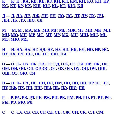
К
—
К
,
К-
,
КА
,
КВ
,
КЕ
,
КЗ
,
КИ
,
КЛ
,
КМ
,
КН
,
КО
,
КП
,
КР
,
КС
,
КТ
,
КУ
,
КХ
,
КШ
,
КЫ
,
КЬ
,
КЭ
,
КЮ
,
КЯ
Л
—
Л
,
ЛА
,
ЛЕ
,
ЛЖ
,
ЛИ
,
ЛЛ
,
ЛО
,
ЛС
,
ЛТ
,
ЛУ
,
ЛХ
,
ЛЧ
,
ЛЫ
,
ЛЬ
,
ЛЭ
,
ЛЮ
,
ЛЯ
М
—
М
,
М-
,
МА
,
МБ
,
МВ
,
МГ
,
МЕ
,
МЖ
,
МЗ
,
МИ
,
МК
,
МЛ
,
МН
,
МО
,
МП
,
МР
,
МС
,
МТ
,
МУ
,
МХ
,
МЦ
,
МШ
,
МЫ
,
МЬ
,
МЭ
,
МЮ
,
МЯ
Н
—
Н
,
НА
,
НБ
,
НГ
,
НД
,
НЕ
,
НЗ
,
НИ
,
НК
,
НЛ
,
НО
,
НР
,
НС
,
НУ
,
НХ
,
НЧ
,
НЫ
,
НЬ
,
НЭ
,
НЮ
,
НЯ
О
—
О
,
О-
,
ОА
,
ОБ
,
ОВ
,
ОГ
,
ОД
,
ОЖ
,
ОЗ
,
ОИ
,
ОЙ
,
ОК
,
ОЛ
,
ОМ
,
ОН
,
ОО
,
ОП
,
ОР
,
ОС
,
ОТ
,
ОУ
,
ОФ
,
ОХ
,
ОЦ
,
ОЧ
,
ОШ
,
ОЩ
,
ОЭ
,
ОЮ
,
ОЯ
П
—
П
,
П-
,
ПА
,
ПЕ
,
ПИ
,
ПЛ
,
ПМ
,
ПН
,
ПО
,
ПП
,
ПР
,
ПС
,
ПТ
,
ПУ
,
ПФ
,
ПХ
,
ПЧ
,
ПШ
,
ПЫ
,
ПЬ
,
ПЭ
,
ПЮ
,
ПЯ
Р
—
Р
,
РА
,
РВ
,
РД
,
РЕ
,
РЖ
,
РИ
,
РК
,
РМ
,
РН
,
РО
,
РТ
,
РУ
,
РФ
,
РЫ
,
РЭ
,
РЮ
,
РЯ
С
—
С
,
СА
,
СБ
,
СВ
,
СГ
,
СД
,
СЕ
,
СЖ
,
СИ
,
СК
,
СЛ
,
СМ
,