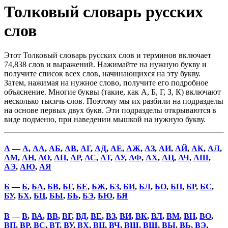
Толковый словарь русских
слов
Этот Толковый словарь русских слов и терминов включает
74,838 слов и выражений. Нажимайте на нужную букву и
получите список всех слов, начинающихся на эту букву.
Затем, нажимая на нужное слово, получите его подробное
объяснение. Многие буквы (такие, как А, Б, Г, З, К) включают
несколько тысячь слов. Поэтому мы их разбили на подразделы
на основе первых двух букв. Эти подразделы открываются в
виде подменю, при наведении мышкой на нужную букву.
А
—
А
,
АА
,
АБ
,
АВ
,
АГ
,
АД
,
АЕ
,
АЖ
,
АЗ
,
АИ
,
АЙ
,
АК
,
АЛ
,
АМ
,
АН
,
АО
,
АП
,
АР
,
АС
,
АТ
,
АУ
,
АФ
,
АХ
,
АЦ
,
АЧ
,
АШ
,
АЭ
,
АЮ
,
АЯ
Б
—
Б
,
БА
,
БВ
,
БГ
,
БЕ
,
БЖ
,
БЗ
,
БИ
,
БЛ
,
БО
,
БП
,
БР
,
БС
,
БУ
,
БХ
,
БЦ
,
БЫ
,
БЬ
,
БЭ
,
БЮ
,
БЯ
В
—
В
,
ВА
,
ВВ
,
ВГ
,
ВД
,
ВЕ
,
ВЗ
,
ВИ
,
ВК
,
ВЛ
,
ВМ
,
ВН
,
ВО
,
ВП
,
ВР
,
ВС
,
ВТ
,
ВУ
,
ВХ
,
ВЦ
,
ВЧ
,
ВШ
,
ВЩ
,
ВЫ
,
ВЬ
,
ВЭ
,