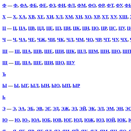
Ф
—
Ф
,
ФА
,
ФБ
,
ФЕ
,
ФЗ
,
ФИ
,
ФЛ
,
ФМ
,
ФО
,
ФР
,
ФТ
,
ФУ
,
Ф
Х
—
Х
,
ХА
,
ХВ
,
ХЕ
,
ХИ
,
ХЛ
,
ХМ
,
ХН
,
ХО
,
ХР
,
ХТ
,
ХУ
,
ХШ
,
Ц
—
Ц
,
ЦА
,
ЦВ
,
ЦД
,
ЦЕ
,
ЦЗ
,
ЦИ
,
ЦК
,
ЦН
,
ЦО
,
ЦР
,
ЦС
,
ЦУ
,
Ц
Ч
—
Ч
,
ЧА
,
ЧЕ
,
ЧЖ
,
ЧИ
,
ЧК
,
ЧЛ
,
ЧМ
,
ЧО
,
ЧР
,
ЧТ
,
ЧУ
,
ЧХ
,
Ш
—
Ш
,
ША
,
ШВ
,
ШЕ
,
ШИ
,
ШК
,
ШЛ
,
ШМ
,
ШН
,
ШО
,
Ш
Щ
—
Щ
,
ЩА
,
ЩЕ
,
ЩИ
,
ЩО
,
ЩУ
Ъ
Ы
—
Ы
,
ЫГ
,
ЫЛ
,
ЫН
,
ЫО
,
ЫП
,
ЫР
Ь
Э
—
Э
,
ЭА
,
ЭБ
,
ЭВ
,
ЭГ
,
ЭД
,
ЭЖ
,
ЭЗ
,
ЭЙ
,
ЭК
,
ЭЛ
,
ЭМ
,
ЭН
,
Э
Ю
—
Ю
,
Ю-
,
ЮА
,
ЮБ
,
ЮВ
,
ЮГ
,
ЮД
,
ЮЖ
,
ЮЗ
,
ЮЙ
,
ЮК
,