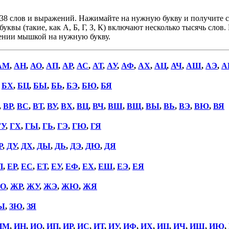
38 слов и выражений. Нажимайте на нужную букву и получите сп
уквы (такие, как А, Б, Г, З, К) включают несколько тысячь слов
дении мышкой на нужную букву.
АМ
,
АН
,
АО
,
АП
,
АР
,
АС
,
АТ
,
АУ
,
АФ
,
АХ
,
АЦ
,
АЧ
,
АШ
,
АЭ
,
А
,
БХ
,
БЦ
,
БЫ
,
БЬ
,
БЭ
,
БЮ
,
БЯ
,
ВР
,
ВС
,
ВТ
,
ВУ
,
ВХ
,
ВЦ
,
ВЧ
,
ВШ
,
ВЩ
,
ВЫ
,
ВЬ
,
ВЭ
,
ВЮ
,
ВЯ
ГУ
,
ГХ
,
ГЫ
,
ГЬ
,
ГЭ
,
ГЮ
,
ГЯ
Р
,
ДУ
,
ДХ
,
ДЫ
,
ДЬ
,
ДЭ
,
ДЮ
,
ДЯ
П
,
ЕР
,
ЕС
,
ЕТ
,
ЕУ
,
ЕФ
,
ЕХ
,
ЕШ
,
ЕЭ
,
ЕЯ
О
,
ЖР
,
ЖУ
,
ЖЭ
,
ЖЮ
,
ЖЯ
Ы
,
ЗЮ
,
ЗЯ
ИМ
,
ИН
,
ИО
,
ИП
,
ИР
,
ИС
,
ИТ
,
ИУ
,
ИФ
,
ИХ
,
ИЦ
,
ИЧ
,
ИШ
,
ИЮ
,