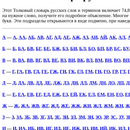
Этот Толковый словарь русских слов и терминов включает 74,8
на нужное слово, получите его подробное объяснение. Многие б
букв. Эти подразделы открываются в виде подменю, при наве
А
—
А
,
АА
,
АБ
,
АВ
,
АГ
,
АД
,
АЕ
,
АЖ
,
АЗ
,
АИ
,
АЙ
,
АК
,
АЛ
,
Б
—
Б
,
БА
,
БВ
,
БГ
,
БЕ
,
БЖ
,
БЗ
,
БИ
,
БЛ
,
БО
,
БП
,
БР
,
БС
,
БУ
В
—
В
,
ВА
,
ВВ
,
ВГ
,
ВД
,
ВЕ
,
ВЗ
,
ВИ
,
ВК
,
ВЛ
,
ВМ
,
ВН
,
ВО
,
ВП
Г
—
Г
,
ГА
,
ГВ
,
ГД
,
ГЕ
,
ГЖ
,
ГИ
,
ГК
,
ГЛ
,
ГМ
,
ГН
,
ГО
,
ГР
,
ГТ
,
Д
—
Д
,
ДА
,
ДВ
,
ДД
,
ДЕ
,
ДЖ
,
ДЗ
,
ДИ
,
ДЛ
,
ДМ
,
ДН
,
ДО
,
ДП
,
Д
Е
—
Е
,
ЕА
,
ЕВ
,
ЕГ
,
ЕД
,
ЕЖ
,
ЕЗ
,
ЕЙ
,
ЕК
,
ЕЛ
,
ЕМ
,
ЕН
,
ЕО
,
Е
Ж
—
Ж
,
ЖА
,
ЖВ
,
ЖГ
,
ЖД
,
ЖЕ
,
ЖЖ
,
ЖИ
,
ЖЛ
,
ЖМ
,
ЖН
,
Ж
З
—
З
,
ЗА
,
ЗБ
,
ЗВ
,
ЗГ
,
ЗД
,
ЗЕ
,
ЗИ
,
ЗЛ
,
ЗМ
,
ЗН
,
ЗО
,
ЗР
,
ЗС
,
ЗУ
,
З
И
—
И
,
ИА
,
ИБ
,
ИВ
,
ИГ
,
ИД
,
ИЕ
,
ИЖ
,
ИЗ
,
ИИ
,
ИЙ
,
ИК
,
ИЛ
,