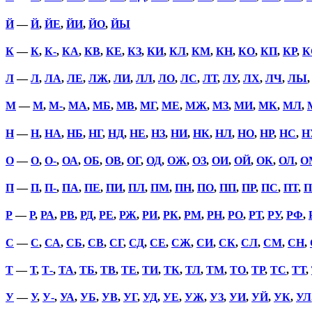
Й
—
Й
,
ЙЕ
,
ЙИ
,
ЙО
,
ЙЫ
К
—
К
,
К-
,
КА
,
КВ
,
КЕ
,
КЗ
,
КИ
,
КЛ
,
КМ
,
КН
,
КО
,
КП
,
КР
,
К
Л
—
Л
,
ЛА
,
ЛЕ
,
ЛЖ
,
ЛИ
,
ЛЛ
,
ЛО
,
ЛС
,
ЛТ
,
ЛУ
,
ЛХ
,
ЛЧ
,
ЛЫ
М
—
М
,
М-
,
МА
,
МБ
,
МВ
,
МГ
,
МЕ
,
МЖ
,
МЗ
,
МИ
,
МК
,
МЛ
,
Н
—
Н
,
НА
,
НБ
,
НГ
,
НД
,
НЕ
,
НЗ
,
НИ
,
НК
,
НЛ
,
НО
,
НР
,
НС
,
Н
О
—
О
,
О-
,
ОА
,
ОБ
,
ОВ
,
ОГ
,
ОД
,
ОЖ
,
ОЗ
,
ОИ
,
ОЙ
,
ОК
,
ОЛ
,
О
П
—
П
,
П-
,
ПА
,
ПЕ
,
ПИ
,
ПЛ
,
ПМ
,
ПН
,
ПО
,
ПП
,
ПР
,
ПС
,
ПТ
,
П
Р
—
Р
,
РА
,
РВ
,
РД
,
РЕ
,
РЖ
,
РИ
,
РК
,
РМ
,
РН
,
РО
,
РТ
,
РУ
,
РФ
,
С
—
С
,
СА
,
СБ
,
СВ
,
СГ
,
СД
,
СЕ
,
СЖ
,
СИ
,
СК
,
СЛ
,
СМ
,
СН
,
Т
—
Т
,
Т-
,
ТА
,
ТБ
,
ТВ
,
ТЕ
,
ТИ
,
ТК
,
ТЛ
,
ТМ
,
ТО
,
ТР
,
ТС
,
ТТ
,
У
—
У
,
У-
,
УА
,
УБ
,
УВ
,
УГ
,
УД
,
УЕ
,
УЖ
,
УЗ
,
УИ
,
УЙ
,
УК
,
УЛ