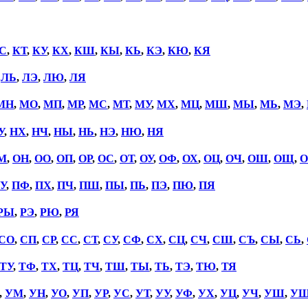
С
,
КТ
,
КУ
,
КХ
,
КШ
,
КЫ
,
КЬ
,
КЭ
,
КЮ
,
КЯ
,
ЛЬ
,
ЛЭ
,
ЛЮ
,
ЛЯ
МН
,
МО
,
МП
,
МР
,
МС
,
МТ
,
МУ
,
МХ
,
МЦ
,
МШ
,
МЫ
,
МЬ
,
МЭ
,
У
,
НХ
,
НЧ
,
НЫ
,
НЬ
,
НЭ
,
НЮ
,
НЯ
М
,
ОН
,
ОО
,
ОП
,
ОР
,
ОС
,
ОТ
,
ОУ
,
ОФ
,
ОХ
,
ОЦ
,
ОЧ
,
ОШ
,
ОЩ
,
О
У
,
ПФ
,
ПХ
,
ПЧ
,
ПШ
,
ПЫ
,
ПЬ
,
ПЭ
,
ПЮ
,
ПЯ
РЫ
,
РЭ
,
РЮ
,
РЯ
СО
,
СП
,
СР
,
СС
,
СТ
,
СУ
,
СФ
,
СХ
,
СЦ
,
СЧ
,
СШ
,
СЪ
,
СЫ
,
СЬ
,
ТУ
,
ТФ
,
ТХ
,
ТЦ
,
ТЧ
,
ТШ
,
ТЫ
,
ТЬ
,
ТЭ
,
ТЮ
,
ТЯ
,
УМ
,
УН
,
УО
,
УП
,
УР
,
УС
,
УТ
,
УУ
,
УФ
,
УХ
,
УЦ
,
УЧ
,
УШ
,
У