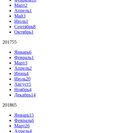
Март
2
Апрель
1
Май
3
Июль
1
Сентябрь
8
Октябрь
1
2017
55
Январь
6
Февраль
1
Март
3
Апрель
2
Июнь
4
Июль
20
Август
1
Ноябрь
4
Декабрь
14
2018
65
Январь
15
Февраль
6
Март
26
Апрель
4