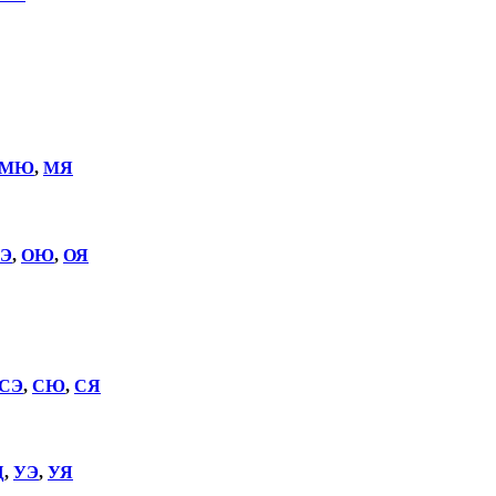
МЮ
,
МЯ
Э
,
ОЮ
,
ОЯ
СЭ
,
СЮ
,
СЯ
Щ
,
УЭ
,
УЯ