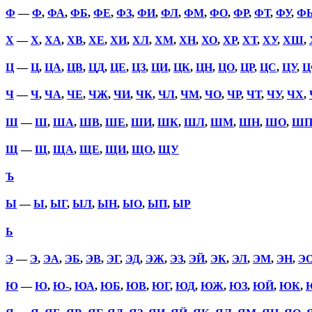
Ф
—
Ф
,
ФА
,
ФБ
,
ФЕ
,
ФЗ
,
ФИ
,
ФЛ
,
ФМ
,
ФО
,
ФР
,
ФТ
,
ФУ
,
Ф
Х
—
Х
,
ХА
,
ХВ
,
ХЕ
,
ХИ
,
ХЛ
,
ХМ
,
ХН
,
ХО
,
ХР
,
ХТ
,
ХУ
,
ХШ
,
Ц
—
Ц
,
ЦА
,
ЦВ
,
ЦД
,
ЦЕ
,
ЦЗ
,
ЦИ
,
ЦК
,
ЦН
,
ЦО
,
ЦР
,
ЦС
,
ЦУ
,
Ц
Ч
—
Ч
,
ЧА
,
ЧЕ
,
ЧЖ
,
ЧИ
,
ЧК
,
ЧЛ
,
ЧМ
,
ЧО
,
ЧР
,
ЧТ
,
ЧУ
,
ЧХ
,
Ш
—
Ш
,
ША
,
ШВ
,
ШЕ
,
ШИ
,
ШК
,
ШЛ
,
ШМ
,
ШН
,
ШО
,
Ш
Щ
—
Щ
,
ЩА
,
ЩЕ
,
ЩИ
,
ЩО
,
ЩУ
Ъ
Ы
—
Ы
,
ЫГ
,
ЫЛ
,
ЫН
,
ЫО
,
ЫП
,
ЫР
Ь
Э
—
Э
,
ЭА
,
ЭБ
,
ЭВ
,
ЭГ
,
ЭД
,
ЭЖ
,
ЭЗ
,
ЭЙ
,
ЭК
,
ЭЛ
,
ЭМ
,
ЭН
,
Э
Ю
—
Ю
,
Ю-
,
ЮА
,
ЮБ
,
ЮВ
,
ЮГ
,
ЮД
,
ЮЖ
,
ЮЗ
,
ЮЙ
,
ЮК
,