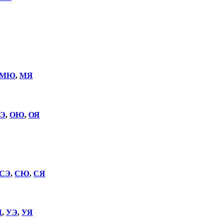
МЮ
,
МЯ
Э
,
ОЮ
,
ОЯ
СЭ
,
СЮ
,
СЯ
Щ
,
УЭ
,
УЯ