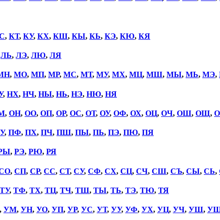
С
,
КТ
,
КУ
,
КХ
,
КШ
,
КЫ
,
КЬ
,
КЭ
,
КЮ
,
КЯ
,
ЛЬ
,
ЛЭ
,
ЛЮ
,
ЛЯ
МН
,
МО
,
МП
,
МР
,
МС
,
МТ
,
МУ
,
МХ
,
МЦ
,
МШ
,
МЫ
,
МЬ
,
МЭ
,
У
,
НХ
,
НЧ
,
НЫ
,
НЬ
,
НЭ
,
НЮ
,
НЯ
М
,
ОН
,
ОО
,
ОП
,
ОР
,
ОС
,
ОТ
,
ОУ
,
ОФ
,
ОХ
,
ОЦ
,
ОЧ
,
ОШ
,
ОЩ
,
О
У
,
ПФ
,
ПХ
,
ПЧ
,
ПШ
,
ПЫ
,
ПЬ
,
ПЭ
,
ПЮ
,
ПЯ
РЫ
,
РЭ
,
РЮ
,
РЯ
СО
,
СП
,
СР
,
СС
,
СТ
,
СУ
,
СФ
,
СХ
,
СЦ
,
СЧ
,
СШ
,
СЪ
,
СЫ
,
СЬ
,
ТУ
,
ТФ
,
ТХ
,
ТЦ
,
ТЧ
,
ТШ
,
ТЫ
,
ТЬ
,
ТЭ
,
ТЮ
,
ТЯ
,
УМ
,
УН
,
УО
,
УП
,
УР
,
УС
,
УТ
,
УУ
,
УФ
,
УХ
,
УЦ
,
УЧ
,
УШ
,
У