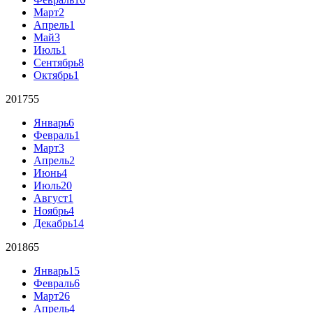
Март
2
Апрель
1
Май
3
Июль
1
Сентябрь
8
Октябрь
1
2017
55
Январь
6
Февраль
1
Март
3
Апрель
2
Июнь
4
Июль
20
Август
1
Ноябрь
4
Декабрь
14
2018
65
Январь
15
Февраль
6
Март
26
Апрель
4