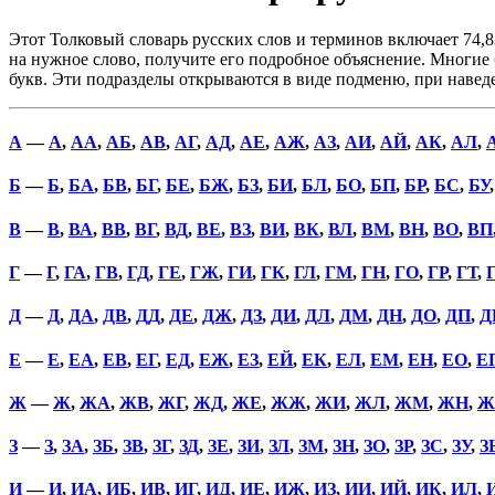
Этот Толковый словарь русских слов и терминов включает 74,8
на нужное слово, получите его подробное объяснение. Многие б
букв. Эти подразделы открываются в виде подменю, при наве
А
—
А
,
АА
,
АБ
,
АВ
,
АГ
,
АД
,
АЕ
,
АЖ
,
АЗ
,
АИ
,
АЙ
,
АК
,
АЛ
,
Б
—
Б
,
БА
,
БВ
,
БГ
,
БЕ
,
БЖ
,
БЗ
,
БИ
,
БЛ
,
БО
,
БП
,
БР
,
БС
,
БУ
В
—
В
,
ВА
,
ВВ
,
ВГ
,
ВД
,
ВЕ
,
ВЗ
,
ВИ
,
ВК
,
ВЛ
,
ВМ
,
ВН
,
ВО
,
ВП
Г
—
Г
,
ГА
,
ГВ
,
ГД
,
ГЕ
,
ГЖ
,
ГИ
,
ГК
,
ГЛ
,
ГМ
,
ГН
,
ГО
,
ГР
,
ГТ
,
Д
—
Д
,
ДА
,
ДВ
,
ДД
,
ДЕ
,
ДЖ
,
ДЗ
,
ДИ
,
ДЛ
,
ДМ
,
ДН
,
ДО
,
ДП
,
Д
Е
—
Е
,
ЕА
,
ЕВ
,
ЕГ
,
ЕД
,
ЕЖ
,
ЕЗ
,
ЕЙ
,
ЕК
,
ЕЛ
,
ЕМ
,
ЕН
,
ЕО
,
Е
Ж
—
Ж
,
ЖА
,
ЖВ
,
ЖГ
,
ЖД
,
ЖЕ
,
ЖЖ
,
ЖИ
,
ЖЛ
,
ЖМ
,
ЖН
,
Ж
З
—
З
,
ЗА
,
ЗБ
,
ЗВ
,
ЗГ
,
ЗД
,
ЗЕ
,
ЗИ
,
ЗЛ
,
ЗМ
,
ЗН
,
ЗО
,
ЗР
,
ЗС
,
ЗУ
,
З
И
—
И
,
ИА
,
ИБ
,
ИВ
,
ИГ
,
ИД
,
ИЕ
,
ИЖ
,
ИЗ
,
ИИ
,
ИЙ
,
ИК
,
ИЛ
,