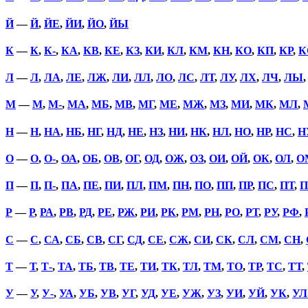
Й
—
Й
,
ЙЕ
,
ЙИ
,
ЙО
,
ЙЫ
К
—
К
,
К-
,
КА
,
КВ
,
КЕ
,
КЗ
,
КИ
,
КЛ
,
КМ
,
КН
,
КО
,
КП
,
КР
,
К
Л
—
Л
,
ЛА
,
ЛЕ
,
ЛЖ
,
ЛИ
,
ЛЛ
,
ЛО
,
ЛС
,
ЛТ
,
ЛУ
,
ЛХ
,
ЛЧ
,
ЛЫ
М
—
М
,
М-
,
МА
,
МБ
,
МВ
,
МГ
,
МЕ
,
МЖ
,
МЗ
,
МИ
,
МК
,
МЛ
,
Н
—
Н
,
НА
,
НБ
,
НГ
,
НД
,
НЕ
,
НЗ
,
НИ
,
НК
,
НЛ
,
НО
,
НР
,
НС
,
Н
О
—
О
,
О-
,
ОА
,
ОБ
,
ОВ
,
ОГ
,
ОД
,
ОЖ
,
ОЗ
,
ОИ
,
ОЙ
,
ОК
,
ОЛ
,
О
П
—
П
,
П-
,
ПА
,
ПЕ
,
ПИ
,
ПЛ
,
ПМ
,
ПН
,
ПО
,
ПП
,
ПР
,
ПС
,
ПТ
,
П
Р
—
Р
,
РА
,
РВ
,
РД
,
РЕ
,
РЖ
,
РИ
,
РК
,
РМ
,
РН
,
РО
,
РТ
,
РУ
,
РФ
,
С
—
С
,
СА
,
СБ
,
СВ
,
СГ
,
СД
,
СЕ
,
СЖ
,
СИ
,
СК
,
СЛ
,
СМ
,
СН
,
Т
—
Т
,
Т-
,
ТА
,
ТБ
,
ТВ
,
ТЕ
,
ТИ
,
ТК
,
ТЛ
,
ТМ
,
ТО
,
ТР
,
ТС
,
ТТ
,
У
—
У
,
У-
,
УА
,
УБ
,
УВ
,
УГ
,
УД
,
УЕ
,
УЖ
,
УЗ
,
УИ
,
УЙ
,
УК
,
УЛ