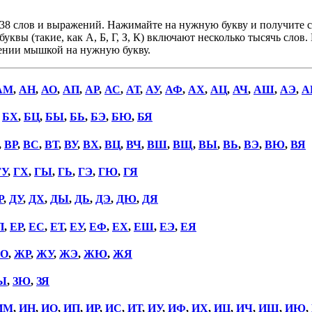
38 слов и выражений. Нажимайте на нужную букву и получите сп
уквы (такие, как А, Б, Г, З, К) включают несколько тысячь слов
дении мышкой на нужную букву.
АМ
,
АН
,
АО
,
АП
,
АР
,
АС
,
АТ
,
АУ
,
АФ
,
АХ
,
АЦ
,
АЧ
,
АШ
,
АЭ
,
А
,
БХ
,
БЦ
,
БЫ
,
БЬ
,
БЭ
,
БЮ
,
БЯ
,
ВР
,
ВС
,
ВТ
,
ВУ
,
ВХ
,
ВЦ
,
ВЧ
,
ВШ
,
ВЩ
,
ВЫ
,
ВЬ
,
ВЭ
,
ВЮ
,
ВЯ
ГУ
,
ГХ
,
ГЫ
,
ГЬ
,
ГЭ
,
ГЮ
,
ГЯ
Р
,
ДУ
,
ДХ
,
ДЫ
,
ДЬ
,
ДЭ
,
ДЮ
,
ДЯ
П
,
ЕР
,
ЕС
,
ЕТ
,
ЕУ
,
ЕФ
,
ЕХ
,
ЕШ
,
ЕЭ
,
ЕЯ
О
,
ЖР
,
ЖУ
,
ЖЭ
,
ЖЮ
,
ЖЯ
Ы
,
ЗЮ
,
ЗЯ
ИМ
,
ИН
,
ИО
,
ИП
,
ИР
,
ИС
,
ИТ
,
ИУ
,
ИФ
,
ИХ
,
ИЦ
,
ИЧ
,
ИШ
,
ИЮ
,