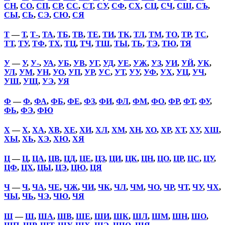
СН
,
СО
,
СП
,
СР
,
СС
,
СТ
,
СУ
,
СФ
,
СХ
,
СЦ
,
СЧ
,
СШ
,
СЪ
,
СЫ
,
СЬ
,
СЭ
,
СЮ
,
СЯ
Т
—
Т
,
Т-
,
ТА
,
ТБ
,
ТВ
,
ТЕ
,
ТИ
,
ТК
,
ТЛ
,
ТМ
,
ТО
,
ТР
,
ТС
,
ТТ
,
ТУ
,
ТФ
,
ТХ
,
ТЦ
,
ТЧ
,
ТШ
,
ТЫ
,
ТЬ
,
ТЭ
,
ТЮ
,
ТЯ
У
—
У
,
У-
,
УА
,
УБ
,
УВ
,
УГ
,
УД
,
УЕ
,
УЖ
,
УЗ
,
УИ
,
УЙ
,
УК
,
УЛ
,
УМ
,
УН
,
УО
,
УП
,
УР
,
УС
,
УТ
,
УУ
,
УФ
,
УХ
,
УЦ
,
УЧ
,
УШ
,
УЩ
,
УЭ
,
УЯ
Ф
—
Ф
,
ФА
,
ФБ
,
ФЕ
,
ФЗ
,
ФИ
,
ФЛ
,
ФМ
,
ФО
,
ФР
,
ФТ
,
ФУ
,
ФЬ
,
ФЭ
,
ФЮ
Х
—
Х
,
ХА
,
ХВ
,
ХЕ
,
ХИ
,
ХЛ
,
ХМ
,
ХН
,
ХО
,
ХР
,
ХТ
,
ХУ
,
ХШ
,
ХЫ
,
ХЬ
,
ХЭ
,
ХЮ
,
ХЯ
Ц
—
Ц
,
ЦА
,
ЦВ
,
ЦД
,
ЦЕ
,
ЦЗ
,
ЦИ
,
ЦК
,
ЦН
,
ЦО
,
ЦР
,
ЦС
,
ЦУ
,
ЦФ
,
ЦХ
,
ЦЫ
,
ЦЭ
,
ЦЮ
,
ЦЯ
Ч
—
Ч
,
ЧА
,
ЧЕ
,
ЧЖ
,
ЧИ
,
ЧК
,
ЧЛ
,
ЧМ
,
ЧО
,
ЧР
,
ЧТ
,
ЧУ
,
ЧХ
,
ЧЫ
,
ЧЬ
,
ЧЭ
,
ЧЮ
,
ЧЯ
Ш
—
Ш
,
ША
,
ШВ
,
ШЕ
,
ШИ
,
ШК
,
ШЛ
,
ШМ
,
ШН
,
ШО
,