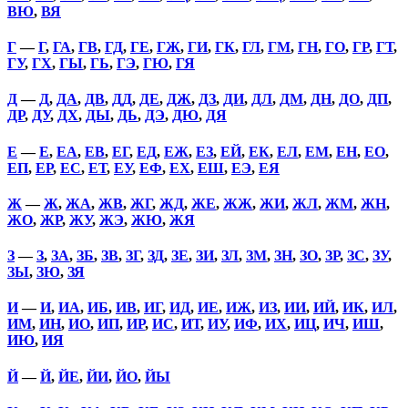
ВЮ
,
ВЯ
Г
—
Г
,
ГА
,
ГВ
,
ГД
,
ГЕ
,
ГЖ
,
ГИ
,
ГК
,
ГЛ
,
ГМ
,
ГН
,
ГО
,
ГР
,
ГТ
,
ГУ
,
ГХ
,
ГЫ
,
ГЬ
,
ГЭ
,
ГЮ
,
ГЯ
Д
—
Д
,
ДА
,
ДВ
,
ДД
,
ДЕ
,
ДЖ
,
ДЗ
,
ДИ
,
ДЛ
,
ДМ
,
ДН
,
ДО
,
ДП
,
ДР
,
ДУ
,
ДХ
,
ДЫ
,
ДЬ
,
ДЭ
,
ДЮ
,
ДЯ
Е
—
Е
,
ЕА
,
ЕВ
,
ЕГ
,
ЕД
,
ЕЖ
,
ЕЗ
,
ЕЙ
,
ЕК
,
ЕЛ
,
ЕМ
,
ЕН
,
ЕО
,
ЕП
,
ЕР
,
ЕС
,
ЕТ
,
ЕУ
,
ЕФ
,
ЕХ
,
ЕШ
,
ЕЭ
,
ЕЯ
Ж
—
Ж
,
ЖА
,
ЖВ
,
ЖГ
,
ЖД
,
ЖЕ
,
ЖЖ
,
ЖИ
,
ЖЛ
,
ЖМ
,
ЖН
,
ЖО
,
ЖР
,
ЖУ
,
ЖЭ
,
ЖЮ
,
ЖЯ
З
—
З
,
ЗА
,
ЗБ
,
ЗВ
,
ЗГ
,
ЗД
,
ЗЕ
,
ЗИ
,
ЗЛ
,
ЗМ
,
ЗН
,
ЗО
,
ЗР
,
ЗС
,
ЗУ
,
ЗЫ
,
ЗЮ
,
ЗЯ
И
—
И
,
ИА
,
ИБ
,
ИВ
,
ИГ
,
ИД
,
ИЕ
,
ИЖ
,
ИЗ
,
ИИ
,
ИЙ
,
ИК
,
ИЛ
,
ИМ
,
ИН
,
ИО
,
ИП
,
ИР
,
ИС
,
ИТ
,
ИУ
,
ИФ
,
ИХ
,
ИЦ
,
ИЧ
,
ИШ
,
ИЮ
,
ИЯ
Й
—
Й
,
ЙЕ
,
ЙИ
,
ЙО
,
ЙЫ