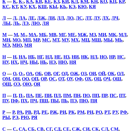
К
—
К
,
К-
,
КА
,
КВ
,
КЕ
,
КЗ
,
КИ
,
КЛ
,
КМ
,
КН
,
КО
,
КП
,
КР
,
КС
,
КТ
,
КУ
,
КХ
,
КШ
,
КЫ
,
КЬ
,
КЭ
,
КЮ
,
КЯ
Л
—
Л
,
ЛА
,
ЛЕ
,
ЛЖ
,
ЛИ
,
ЛЛ
,
ЛО
,
ЛС
,
ЛТ
,
ЛУ
,
ЛХ
,
ЛЧ
,
ЛЫ
,
ЛЬ
,
ЛЭ
,
ЛЮ
,
ЛЯ
М
—
М
,
М-
,
МА
,
МБ
,
МВ
,
МГ
,
МЕ
,
МЖ
,
МЗ
,
МИ
,
МК
,
МЛ
,
МН
,
МО
,
МП
,
МР
,
МС
,
МТ
,
МУ
,
МХ
,
МЦ
,
МШ
,
МЫ
,
МЬ
,
МЭ
,
МЮ
,
МЯ
Н
—
Н
,
НА
,
НБ
,
НГ
,
НД
,
НЕ
,
НЗ
,
НИ
,
НК
,
НЛ
,
НО
,
НР
,
НС
,
НУ
,
НХ
,
НЧ
,
НЫ
,
НЬ
,
НЭ
,
НЮ
,
НЯ
О
—
О
,
О-
,
ОА
,
ОБ
,
ОВ
,
ОГ
,
ОД
,
ОЖ
,
ОЗ
,
ОИ
,
ОЙ
,
ОК
,
ОЛ
,
ОМ
,
ОН
,
ОО
,
ОП
,
ОР
,
ОС
,
ОТ
,
ОУ
,
ОФ
,
ОХ
,
ОЦ
,
ОЧ
,
ОШ
,
ОЩ
,
ОЭ
,
ОЮ
,
ОЯ
П
—
П
,
П-
,
ПА
,
ПЕ
,
ПИ
,
ПЛ
,
ПМ
,
ПН
,
ПО
,
ПП
,
ПР
,
ПС
,
ПТ
,
ПУ
,
ПФ
,
ПХ
,
ПЧ
,
ПШ
,
ПЫ
,
ПЬ
,
ПЭ
,
ПЮ
,
ПЯ
Р
—
Р
,
РА
,
РВ
,
РД
,
РЕ
,
РЖ
,
РИ
,
РК
,
РМ
,
РН
,
РО
,
РТ
,
РУ
,
РФ
,
РЫ
,
РЭ
,
РЮ
,
РЯ
С
—
С
,
СА
,
СБ
,
СВ
,
СГ
,
СД
,
СЕ
,
СЖ
,
СИ
,
СК
,
СЛ
,
СМ
,