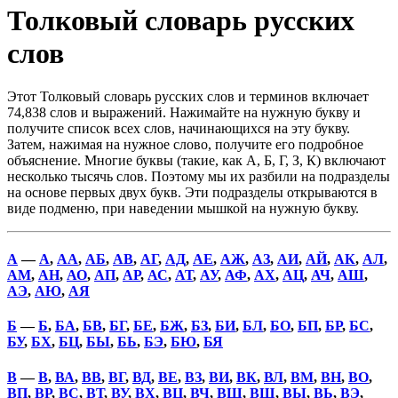
Толковый словарь русских
слов
Этот Толковый словарь русских слов и терминов включает
74,838 слов и выражений. Нажимайте на нужную букву и
получите список всех слов, начинающихся на эту букву.
Затем, нажимая на нужное слово, получите его подробное
объяснение. Многие буквы (такие, как А, Б, Г, З, К) включают
несколько тысячь слов. Поэтому мы их разбили на подразделы
на основе первых двух букв. Эти подразделы открываются в
виде подменю, при наведении мышкой на нужную букву.
А
—
А
,
АА
,
АБ
,
АВ
,
АГ
,
АД
,
АЕ
,
АЖ
,
АЗ
,
АИ
,
АЙ
,
АК
,
АЛ
,
АМ
,
АН
,
АО
,
АП
,
АР
,
АС
,
АТ
,
АУ
,
АФ
,
АХ
,
АЦ
,
АЧ
,
АШ
,
АЭ
,
АЮ
,
АЯ
Б
—
Б
,
БА
,
БВ
,
БГ
,
БЕ
,
БЖ
,
БЗ
,
БИ
,
БЛ
,
БО
,
БП
,
БР
,
БС
,
БУ
,
БХ
,
БЦ
,
БЫ
,
БЬ
,
БЭ
,
БЮ
,
БЯ
В
—
В
,
ВА
,
ВВ
,
ВГ
,
ВД
,
ВЕ
,
ВЗ
,
ВИ
,
ВК
,
ВЛ
,
ВМ
,
ВН
,
ВО
,
ВП
,
ВР
,
ВС
,
ВТ
,
ВУ
,
ВХ
,
ВЦ
,
ВЧ
,
ВШ
,
ВЩ
,
ВЫ
,
ВЬ
,
ВЭ
,