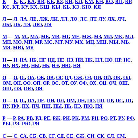
К
—
К
,
К-
,
КА
,
КВ
,
КЕ
,
КЗ
,
КИ
,
КЛ
,
КМ
,
КН
,
КО
,
КП
,
КР
,
КС
,
КТ
,
КУ
,
КХ
,
КШ
,
КЫ
,
КЬ
,
КЭ
,
КЮ
,
КЯ
Л
—
Л
,
ЛА
,
ЛЕ
,
ЛЖ
,
ЛИ
,
ЛЛ
,
ЛО
,
ЛС
,
ЛТ
,
ЛУ
,
ЛХ
,
ЛЧ
,
ЛЫ
,
ЛЬ
,
ЛЭ
,
ЛЮ
,
ЛЯ
М
—
М
,
М-
,
МА
,
МБ
,
МВ
,
МГ
,
МЕ
,
МЖ
,
МЗ
,
МИ
,
МК
,
МЛ
,
МН
,
МО
,
МП
,
МР
,
МС
,
МТ
,
МУ
,
МХ
,
МЦ
,
МШ
,
МЫ
,
МЬ
,
МЭ
,
МЮ
,
МЯ
Н
—
Н
,
НА
,
НБ
,
НГ
,
НД
,
НЕ
,
НЗ
,
НИ
,
НК
,
НЛ
,
НО
,
НР
,
НС
,
НУ
,
НХ
,
НЧ
,
НЫ
,
НЬ
,
НЭ
,
НЮ
,
НЯ
О
—
О
,
О-
,
ОА
,
ОБ
,
ОВ
,
ОГ
,
ОД
,
ОЖ
,
ОЗ
,
ОИ
,
ОЙ
,
ОК
,
ОЛ
,
ОМ
,
ОН
,
ОО
,
ОП
,
ОР
,
ОС
,
ОТ
,
ОУ
,
ОФ
,
ОХ
,
ОЦ
,
ОЧ
,
ОШ
,
ОЩ
,
ОЭ
,
ОЮ
,
ОЯ
П
—
П
,
П-
,
ПА
,
ПЕ
,
ПИ
,
ПЛ
,
ПМ
,
ПН
,
ПО
,
ПП
,
ПР
,
ПС
,
ПТ
,
ПУ
,
ПФ
,
ПХ
,
ПЧ
,
ПШ
,
ПЫ
,
ПЬ
,
ПЭ
,
ПЮ
,
ПЯ
Р
—
Р
,
РА
,
РВ
,
РД
,
РЕ
,
РЖ
,
РИ
,
РК
,
РМ
,
РН
,
РО
,
РТ
,
РУ
,
РФ
,
РЫ
,
РЭ
,
РЮ
,
РЯ
С
—
С
,
СА
,
СБ
,
СВ
,
СГ
,
СД
,
СЕ
,
СЖ
,
СИ
,
СК
,
СЛ
,
СМ
,