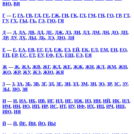
ВЮ
,
ВЯ
Г
—
Г
,
ГА
,
ГВ
,
ГД
,
ГЕ
,
ГЖ
,
ГИ
,
ГК
,
ГЛ
,
ГМ
,
ГН
,
ГО
,
ГР
,
ГТ
,
ГУ
,
ГХ
,
ГЫ
,
ГЬ
,
ГЭ
,
ГЮ
,
ГЯ
Д
—
Д
,
ДА
,
ДВ
,
ДД
,
ДЕ
,
ДЖ
,
ДЗ
,
ДИ
,
ДЛ
,
ДМ
,
ДН
,
ДО
,
ДП
,
ДР
,
ДУ
,
ДХ
,
ДЫ
,
ДЬ
,
ДЭ
,
ДЮ
,
ДЯ
Е
—
Е
,
ЕА
,
ЕВ
,
ЕГ
,
ЕД
,
ЕЖ
,
ЕЗ
,
ЕЙ
,
ЕК
,
ЕЛ
,
ЕМ
,
ЕН
,
ЕО
,
ЕП
,
ЕР
,
ЕС
,
ЕТ
,
ЕУ
,
ЕФ
,
ЕХ
,
ЕШ
,
ЕЭ
,
ЕЯ
Ж
—
Ж
,
ЖА
,
ЖВ
,
ЖГ
,
ЖД
,
ЖЕ
,
ЖЖ
,
ЖИ
,
ЖЛ
,
ЖМ
,
ЖН
,
ЖО
,
ЖР
,
ЖУ
,
ЖЭ
,
ЖЮ
,
ЖЯ
З
—
З
,
ЗА
,
ЗБ
,
ЗВ
,
ЗГ
,
ЗД
,
ЗЕ
,
ЗИ
,
ЗЛ
,
ЗМ
,
ЗН
,
ЗО
,
ЗР
,
ЗС
,
ЗУ
,
ЗЫ
,
ЗЮ
,
ЗЯ
И
—
И
,
ИА
,
ИБ
,
ИВ
,
ИГ
,
ИД
,
ИЕ
,
ИЖ
,
ИЗ
,
ИИ
,
ИЙ
,
ИК
,
ИЛ
,
ИМ
,
ИН
,
ИО
,
ИП
,
ИР
,
ИС
,
ИТ
,
ИУ
,
ИФ
,
ИХ
,
ИЦ
,
ИЧ
,
ИШ
,
ИЮ
,
ИЯ
Й
—
Й
,
ЙЕ
,
ЙИ
,
ЙО
,
ЙЫ