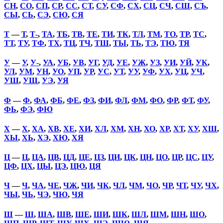
СН
,
СО
,
СП
,
СР
,
СС
,
СТ
,
СУ
,
СФ
,
СХ
,
СЦ
,
СЧ
,
СШ
,
СЪ
,
СЫ
,
СЬ
,
СЭ
,
СЮ
,
СЯ
Т
—
Т
,
Т-
,
ТА
,
ТБ
,
ТВ
,
ТЕ
,
ТИ
,
ТК
,
ТЛ
,
ТМ
,
ТО
,
ТР
,
ТС
,
ТТ
,
ТУ
,
ТФ
,
ТХ
,
ТЦ
,
ТЧ
,
ТШ
,
ТЫ
,
ТЬ
,
ТЭ
,
ТЮ
,
ТЯ
У
—
У
,
У-
,
УА
,
УБ
,
УВ
,
УГ
,
УД
,
УЕ
,
УЖ
,
УЗ
,
УИ
,
УЙ
,
УК
,
УЛ
,
УМ
,
УН
,
УО
,
УП
,
УР
,
УС
,
УТ
,
УУ
,
УФ
,
УХ
,
УЦ
,
УЧ
,
УШ
,
УЩ
,
УЭ
,
УЯ
Ф
—
Ф
,
ФА
,
ФБ
,
ФЕ
,
ФЗ
,
ФИ
,
ФЛ
,
ФМ
,
ФО
,
ФР
,
ФТ
,
ФУ
,
ФЬ
,
ФЭ
,
ФЮ
Х
—
Х
,
ХА
,
ХВ
,
ХЕ
,
ХИ
,
ХЛ
,
ХМ
,
ХН
,
ХО
,
ХР
,
ХТ
,
ХУ
,
ХШ
,
ХЫ
,
ХЬ
,
ХЭ
,
ХЮ
,
ХЯ
Ц
—
Ц
,
ЦА
,
ЦВ
,
ЦД
,
ЦЕ
,
ЦЗ
,
ЦИ
,
ЦК
,
ЦН
,
ЦО
,
ЦР
,
ЦС
,
ЦУ
,
ЦФ
,
ЦХ
,
ЦЫ
,
ЦЭ
,
ЦЮ
,
ЦЯ
Ч
—
Ч
,
ЧА
,
ЧЕ
,
ЧЖ
,
ЧИ
,
ЧК
,
ЧЛ
,
ЧМ
,
ЧО
,
ЧР
,
ЧТ
,
ЧУ
,
ЧХ
,
ЧЫ
,
ЧЬ
,
ЧЭ
,
ЧЮ
,
ЧЯ
Ш
—
Ш
,
ША
,
ШВ
,
ШЕ
,
ШИ
,
ШК
,
ШЛ
,
ШМ
,
ШН
,
ШО
,