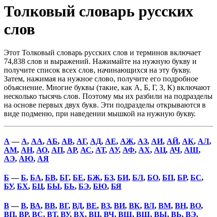
Толковый словарь русских
слов
Этот Толковый словарь русских слов и терминов включает
74,838 слов и выражений. Нажимайте на нужную букву и
получите список всех слов, начинающихся на эту букву.
Затем, нажимая на нужное слово, получите его подробное
объяснение. Многие буквы (такие, как А, Б, Г, З, К) включают
несколько тысячь слов. Поэтому мы их разбили на подразделы
на основе первых двух букв. Эти подразделы открываются в
виде подменю, при наведении мышкой на нужную букву.
А
—
А
,
АА
,
АБ
,
АВ
,
АГ
,
АД
,
АЕ
,
АЖ
,
АЗ
,
АИ
,
АЙ
,
АК
,
АЛ
,
АМ
,
АН
,
АО
,
АП
,
АР
,
АС
,
АТ
,
АУ
,
АФ
,
АХ
,
АЦ
,
АЧ
,
АШ
,
АЭ
,
АЮ
,
АЯ
Б
—
Б
,
БА
,
БВ
,
БГ
,
БЕ
,
БЖ
,
БЗ
,
БИ
,
БЛ
,
БО
,
БП
,
БР
,
БС
,
БУ
,
БХ
,
БЦ
,
БЫ
,
БЬ
,
БЭ
,
БЮ
,
БЯ
В
—
В
,
ВА
,
ВВ
,
ВГ
,
ВД
,
ВЕ
,
ВЗ
,
ВИ
,
ВК
,
ВЛ
,
ВМ
,
ВН
,
ВО
,
ВП
,
ВР
,
ВС
,
ВТ
,
ВУ
,
ВХ
,
ВЦ
,
ВЧ
,
ВШ
,
ВЩ
,
ВЫ
,
ВЬ
,
ВЭ
,