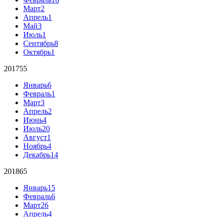
Март
2
Апрель
1
Май
3
Июль
1
Сентябрь
8
Октябрь
1
2017
55
Январь
6
Февраль
1
Март
3
Апрель
2
Июнь
4
Июль
20
Август
1
Ноябрь
4
Декабрь
14
2018
65
Январь
15
Февраль
6
Март
26
Апрель
4