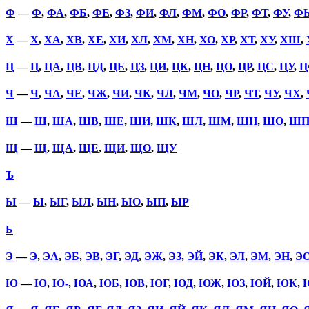
Ф
—
Ф
,
ФА
,
ФБ
,
ФЕ
,
ФЗ
,
ФИ
,
ФЛ
,
ФМ
,
ФО
,
ФР
,
ФТ
,
ФУ
,
Ф
Х
—
Х
,
ХА
,
ХВ
,
ХЕ
,
ХИ
,
ХЛ
,
ХМ
,
ХН
,
ХО
,
ХР
,
ХТ
,
ХУ
,
ХШ
,
Ц
—
Ц
,
ЦА
,
ЦВ
,
ЦД
,
ЦЕ
,
ЦЗ
,
ЦИ
,
ЦК
,
ЦН
,
ЦО
,
ЦР
,
ЦС
,
ЦУ
,
Ц
Ч
—
Ч
,
ЧА
,
ЧЕ
,
ЧЖ
,
ЧИ
,
ЧК
,
ЧЛ
,
ЧМ
,
ЧО
,
ЧР
,
ЧТ
,
ЧУ
,
ЧХ
,
Ш
—
Ш
,
ША
,
ШВ
,
ШЕ
,
ШИ
,
ШК
,
ШЛ
,
ШМ
,
ШН
,
ШО
,
Ш
Щ
—
Щ
,
ЩА
,
ЩЕ
,
ЩИ
,
ЩО
,
ЩУ
Ъ
Ы
—
Ы
,
ЫГ
,
ЫЛ
,
ЫН
,
ЫО
,
ЫП
,
ЫР
Ь
Э
—
Э
,
ЭА
,
ЭБ
,
ЭВ
,
ЭГ
,
ЭД
,
ЭЖ
,
ЭЗ
,
ЭЙ
,
ЭК
,
ЭЛ
,
ЭМ
,
ЭН
,
Э
Ю
—
Ю
,
Ю-
,
ЮА
,
ЮБ
,
ЮВ
,
ЮГ
,
ЮД
,
ЮЖ
,
ЮЗ
,
ЮЙ
,
ЮК
,