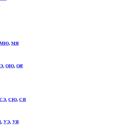
МЮ
,
МЯ
Э
,
ОЮ
,
ОЯ
СЭ
,
СЮ
,
СЯ
Щ
,
УЭ
,
УЯ