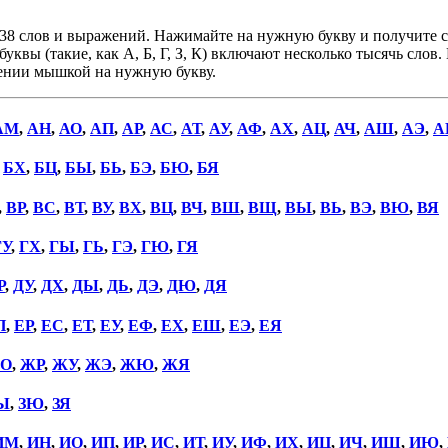
38 слов и выражений. Нажимайте на нужную букву и получите сп
уквы (такие, как А, Б, Г, З, К) включают несколько тысячь слов
дении мышкой на нужную букву.
АМ
,
АН
,
АО
,
АП
,
АР
,
АС
,
АТ
,
АУ
,
АФ
,
АХ
,
АЦ
,
АЧ
,
АШ
,
АЭ
,
А
,
БХ
,
БЦ
,
БЫ
,
БЬ
,
БЭ
,
БЮ
,
БЯ
,
ВР
,
ВС
,
ВТ
,
ВУ
,
ВХ
,
ВЦ
,
ВЧ
,
ВШ
,
ВЩ
,
ВЫ
,
ВЬ
,
ВЭ
,
ВЮ
,
ВЯ
ГУ
,
ГХ
,
ГЫ
,
ГЬ
,
ГЭ
,
ГЮ
,
ГЯ
Р
,
ДУ
,
ДХ
,
ДЫ
,
ДЬ
,
ДЭ
,
ДЮ
,
ДЯ
П
,
ЕР
,
ЕС
,
ЕТ
,
ЕУ
,
ЕФ
,
ЕХ
,
ЕШ
,
ЕЭ
,
ЕЯ
О
,
ЖР
,
ЖУ
,
ЖЭ
,
ЖЮ
,
ЖЯ
Ы
,
ЗЮ
,
ЗЯ
ИМ
,
ИН
,
ИО
,
ИП
,
ИР
,
ИС
,
ИТ
,
ИУ
,
ИФ
,
ИХ
,
ИЦ
,
ИЧ
,
ИШ
,
ИЮ
,