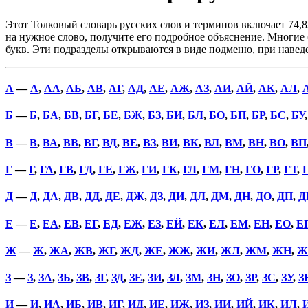
Этот Толковый словарь русских слов и терминов включает 74,8
на нужное слово, получите его подробное объяснение. Многие б
букв. Эти подразделы открываются в виде подменю, при наве
А
—
А
,
АА
,
АБ
,
АВ
,
АГ
,
АД
,
АЕ
,
АЖ
,
АЗ
,
АИ
,
АЙ
,
АК
,
АЛ
,
Б
—
Б
,
БА
,
БВ
,
БГ
,
БЕ
,
БЖ
,
БЗ
,
БИ
,
БЛ
,
БО
,
БП
,
БР
,
БС
,
БУ
В
—
В
,
ВА
,
ВВ
,
ВГ
,
ВД
,
ВЕ
,
ВЗ
,
ВИ
,
ВК
,
ВЛ
,
ВМ
,
ВН
,
ВО
,
ВП
Г
—
Г
,
ГА
,
ГВ
,
ГД
,
ГЕ
,
ГЖ
,
ГИ
,
ГК
,
ГЛ
,
ГМ
,
ГН
,
ГО
,
ГР
,
ГТ
,
Д
—
Д
,
ДА
,
ДВ
,
ДД
,
ДЕ
,
ДЖ
,
ДЗ
,
ДИ
,
ДЛ
,
ДМ
,
ДН
,
ДО
,
ДП
,
Д
Е
—
Е
,
ЕА
,
ЕВ
,
ЕГ
,
ЕД
,
ЕЖ
,
ЕЗ
,
ЕЙ
,
ЕК
,
ЕЛ
,
ЕМ
,
ЕН
,
ЕО
,
Е
Ж
—
Ж
,
ЖА
,
ЖВ
,
ЖГ
,
ЖД
,
ЖЕ
,
ЖЖ
,
ЖИ
,
ЖЛ
,
ЖМ
,
ЖН
,
Ж
З
—
З
,
ЗА
,
ЗБ
,
ЗВ
,
ЗГ
,
ЗД
,
ЗЕ
,
ЗИ
,
ЗЛ
,
ЗМ
,
ЗН
,
ЗО
,
ЗР
,
ЗС
,
ЗУ
,
З
И
—
И
,
ИА
,
ИБ
,
ИВ
,
ИГ
,
ИД
,
ИЕ
,
ИЖ
,
ИЗ
,
ИИ
,
ИЙ
,
ИК
,
ИЛ
,