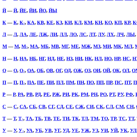
Й
—
Й
,
ЙЕ
,
ЙИ
,
ЙО
,
ЙЫ
К
—
К
,
К-
,
КА
,
КВ
,
КЕ
,
КЗ
,
КИ
,
КЛ
,
КМ
,
КН
,
КО
,
КП
,
КР
,
К
Л
—
Л
,
ЛА
,
ЛЕ
,
ЛЖ
,
ЛИ
,
ЛЛ
,
ЛО
,
ЛС
,
ЛТ
,
ЛУ
,
ЛХ
,
ЛЧ
,
ЛЫ
М
—
М
,
М-
,
МА
,
МБ
,
МВ
,
МГ
,
МЕ
,
МЖ
,
МЗ
,
МИ
,
МК
,
МЛ
,
Н
—
Н
,
НА
,
НБ
,
НГ
,
НД
,
НЕ
,
НЗ
,
НИ
,
НК
,
НЛ
,
НО
,
НР
,
НС
,
Н
О
—
О
,
О-
,
ОА
,
ОБ
,
ОВ
,
ОГ
,
ОД
,
ОЖ
,
ОЗ
,
ОИ
,
ОЙ
,
ОК
,
ОЛ
,
О
П
—
П
,
П-
,
ПА
,
ПЕ
,
ПИ
,
ПЛ
,
ПМ
,
ПН
,
ПО
,
ПП
,
ПР
,
ПС
,
ПТ
,
П
Р
—
Р
,
РА
,
РВ
,
РД
,
РЕ
,
РЖ
,
РИ
,
РК
,
РМ
,
РН
,
РО
,
РТ
,
РУ
,
РФ
,
С
—
С
,
СА
,
СБ
,
СВ
,
СГ
,
СД
,
СЕ
,
СЖ
,
СИ
,
СК
,
СЛ
,
СМ
,
СН
,
Т
—
Т
,
Т-
,
ТА
,
ТБ
,
ТВ
,
ТЕ
,
ТИ
,
ТК
,
ТЛ
,
ТМ
,
ТО
,
ТР
,
ТС
,
ТТ
,
У
—
У
,
У-
,
УА
,
УБ
,
УВ
,
УГ
,
УД
,
УЕ
,
УЖ
,
УЗ
,
УИ
,
УЙ
,
УК
,
УЛ