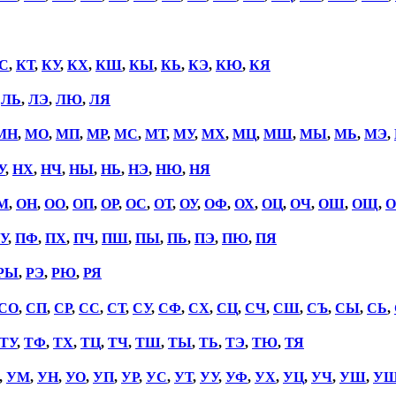
С
,
КТ
,
КУ
,
КХ
,
КШ
,
КЫ
,
КЬ
,
КЭ
,
КЮ
,
КЯ
,
ЛЬ
,
ЛЭ
,
ЛЮ
,
ЛЯ
МН
,
МО
,
МП
,
МР
,
МС
,
МТ
,
МУ
,
МХ
,
МЦ
,
МШ
,
МЫ
,
МЬ
,
МЭ
,
У
,
НХ
,
НЧ
,
НЫ
,
НЬ
,
НЭ
,
НЮ
,
НЯ
М
,
ОН
,
ОО
,
ОП
,
ОР
,
ОС
,
ОТ
,
ОУ
,
ОФ
,
ОХ
,
ОЦ
,
ОЧ
,
ОШ
,
ОЩ
,
О
У
,
ПФ
,
ПХ
,
ПЧ
,
ПШ
,
ПЫ
,
ПЬ
,
ПЭ
,
ПЮ
,
ПЯ
РЫ
,
РЭ
,
РЮ
,
РЯ
СО
,
СП
,
СР
,
СС
,
СТ
,
СУ
,
СФ
,
СХ
,
СЦ
,
СЧ
,
СШ
,
СЪ
,
СЫ
,
СЬ
,
ТУ
,
ТФ
,
ТХ
,
ТЦ
,
ТЧ
,
ТШ
,
ТЫ
,
ТЬ
,
ТЭ
,
ТЮ
,
ТЯ
,
УМ
,
УН
,
УО
,
УП
,
УР
,
УС
,
УТ
,
УУ
,
УФ
,
УХ
,
УЦ
,
УЧ
,
УШ
,
У