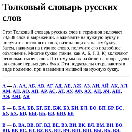
Толковый словарь русских
слов
Этот Толковый словарь русских слов и терминов включает
74,838 слов и выражений. Нажимайте на нужную букву и
получите список всех слов, начинающихся на эту букву.
Затем, нажимая на нужное слово, получите его подробное
объяснение. Многие буквы (такие, как А, Б, Г, З, К) включают
несколько тысячь слов. Поэтому мы их разбили на подразделы
на основе первых двух букв. Эти подразделы открываются в
виде подменю, при наведении мышкой на нужную букву.
А
—
А
,
АА
,
АБ
,
АВ
,
АГ
,
АД
,
АЕ
,
АЖ
,
АЗ
,
АИ
,
АЙ
,
АК
,
АЛ
,
АМ
,
АН
,
АО
,
АП
,
АР
,
АС
,
АТ
,
АУ
,
АФ
,
АХ
,
АЦ
,
АЧ
,
АШ
,
АЭ
,
АЮ
,
АЯ
Б
—
Б
,
БА
,
БВ
,
БГ
,
БЕ
,
БЖ
,
БЗ
,
БИ
,
БЛ
,
БО
,
БП
,
БР
,
БС
,
БУ
,
БХ
,
БЦ
,
БЫ
,
БЬ
,
БЭ
,
БЮ
,
БЯ
В
—
В
,
ВА
,
ВВ
,
ВГ
,
ВД
,
ВЕ
,
ВЗ
,
ВИ
,
ВК
,
ВЛ
,
ВМ
,
ВН
,
ВО
,
ВП
,
ВР
,
ВС
,
ВТ
,
ВУ
,
ВХ
,
ВЦ
,
ВЧ
,
ВШ
,
ВЩ
,
ВЫ
,
ВЬ
,
ВЭ
,