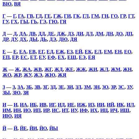
ВЮ
,
ВЯ
Г
—
Г
,
ГА
,
ГВ
,
ГД
,
ГЕ
,
ГЖ
,
ГИ
,
ГК
,
ГЛ
,
ГМ
,
ГН
,
ГО
,
ГР
,
ГТ
,
ГУ
,
ГХ
,
ГЫ
,
ГЬ
,
ГЭ
,
ГЮ
,
ГЯ
Д
—
Д
,
ДА
,
ДВ
,
ДД
,
ДЕ
,
ДЖ
,
ДЗ
,
ДИ
,
ДЛ
,
ДМ
,
ДН
,
ДО
,
ДП
,
ДР
,
ДУ
,
ДХ
,
ДЫ
,
ДЬ
,
ДЭ
,
ДЮ
,
ДЯ
Е
—
Е
,
ЕА
,
ЕВ
,
ЕГ
,
ЕД
,
ЕЖ
,
ЕЗ
,
ЕЙ
,
ЕК
,
ЕЛ
,
ЕМ
,
ЕН
,
ЕО
,
ЕП
,
ЕР
,
ЕС
,
ЕТ
,
ЕУ
,
ЕФ
,
ЕХ
,
ЕШ
,
ЕЭ
,
ЕЯ
Ж
—
Ж
,
ЖА
,
ЖВ
,
ЖГ
,
ЖД
,
ЖЕ
,
ЖЖ
,
ЖИ
,
ЖЛ
,
ЖМ
,
ЖН
,
ЖО
,
ЖР
,
ЖУ
,
ЖЭ
,
ЖЮ
,
ЖЯ
З
—
З
,
ЗА
,
ЗБ
,
ЗВ
,
ЗГ
,
ЗД
,
ЗЕ
,
ЗИ
,
ЗЛ
,
ЗМ
,
ЗН
,
ЗО
,
ЗР
,
ЗС
,
ЗУ
,
ЗЫ
,
ЗЮ
,
ЗЯ
И
—
И
,
ИА
,
ИБ
,
ИВ
,
ИГ
,
ИД
,
ИЕ
,
ИЖ
,
ИЗ
,
ИИ
,
ИЙ
,
ИК
,
ИЛ
,
ИМ
,
ИН
,
ИО
,
ИП
,
ИР
,
ИС
,
ИТ
,
ИУ
,
ИФ
,
ИХ
,
ИЦ
,
ИЧ
,
ИШ
,
ИЮ
,
ИЯ
Й
—
Й
,
ЙЕ
,
ЙИ
,
ЙО
,
ЙЫ