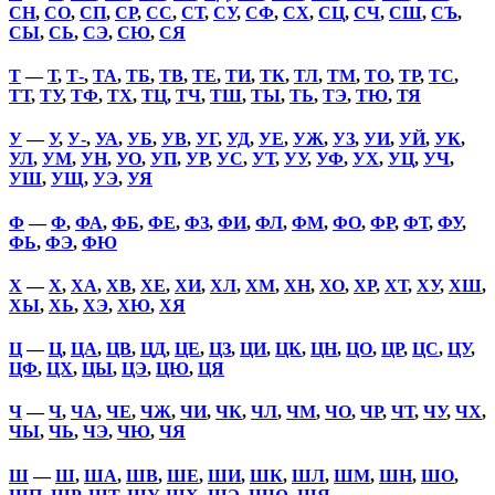
СН
,
СО
,
СП
,
СР
,
СС
,
СТ
,
СУ
,
СФ
,
СХ
,
СЦ
,
СЧ
,
СШ
,
СЪ
,
СЫ
,
СЬ
,
СЭ
,
СЮ
,
СЯ
Т
—
Т
,
Т-
,
ТА
,
ТБ
,
ТВ
,
ТЕ
,
ТИ
,
ТК
,
ТЛ
,
ТМ
,
ТО
,
ТР
,
ТС
,
ТТ
,
ТУ
,
ТФ
,
ТХ
,
ТЦ
,
ТЧ
,
ТШ
,
ТЫ
,
ТЬ
,
ТЭ
,
ТЮ
,
ТЯ
У
—
У
,
У-
,
УА
,
УБ
,
УВ
,
УГ
,
УД
,
УЕ
,
УЖ
,
УЗ
,
УИ
,
УЙ
,
УК
,
УЛ
,
УМ
,
УН
,
УО
,
УП
,
УР
,
УС
,
УТ
,
УУ
,
УФ
,
УХ
,
УЦ
,
УЧ
,
УШ
,
УЩ
,
УЭ
,
УЯ
Ф
—
Ф
,
ФА
,
ФБ
,
ФЕ
,
ФЗ
,
ФИ
,
ФЛ
,
ФМ
,
ФО
,
ФР
,
ФТ
,
ФУ
,
ФЬ
,
ФЭ
,
ФЮ
Х
—
Х
,
ХА
,
ХВ
,
ХЕ
,
ХИ
,
ХЛ
,
ХМ
,
ХН
,
ХО
,
ХР
,
ХТ
,
ХУ
,
ХШ
,
ХЫ
,
ХЬ
,
ХЭ
,
ХЮ
,
ХЯ
Ц
—
Ц
,
ЦА
,
ЦВ
,
ЦД
,
ЦЕ
,
ЦЗ
,
ЦИ
,
ЦК
,
ЦН
,
ЦО
,
ЦР
,
ЦС
,
ЦУ
,
ЦФ
,
ЦХ
,
ЦЫ
,
ЦЭ
,
ЦЮ
,
ЦЯ
Ч
—
Ч
,
ЧА
,
ЧЕ
,
ЧЖ
,
ЧИ
,
ЧК
,
ЧЛ
,
ЧМ
,
ЧО
,
ЧР
,
ЧТ
,
ЧУ
,
ЧХ
,
ЧЫ
,
ЧЬ
,
ЧЭ
,
ЧЮ
,
ЧЯ
Ш
—
Ш
,
ША
,
ШВ
,
ШЕ
,
ШИ
,
ШК
,
ШЛ
,
ШМ
,
ШН
,
ШО
,