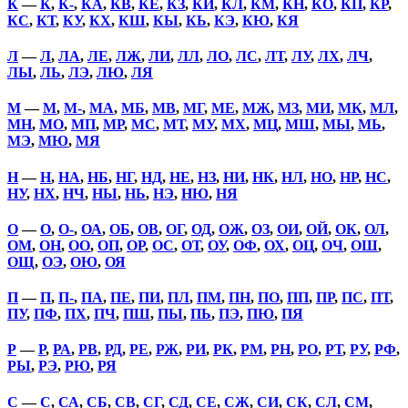
К
—
К
,
К-
,
КА
,
КВ
,
КЕ
,
КЗ
,
КИ
,
КЛ
,
КМ
,
КН
,
КО
,
КП
,
КР
,
КС
,
КТ
,
КУ
,
КХ
,
КШ
,
КЫ
,
КЬ
,
КЭ
,
КЮ
,
КЯ
Л
—
Л
,
ЛА
,
ЛЕ
,
ЛЖ
,
ЛИ
,
ЛЛ
,
ЛО
,
ЛС
,
ЛТ
,
ЛУ
,
ЛХ
,
ЛЧ
,
ЛЫ
,
ЛЬ
,
ЛЭ
,
ЛЮ
,
ЛЯ
М
—
М
,
М-
,
МА
,
МБ
,
МВ
,
МГ
,
МЕ
,
МЖ
,
МЗ
,
МИ
,
МК
,
МЛ
,
МН
,
МО
,
МП
,
МР
,
МС
,
МТ
,
МУ
,
МХ
,
МЦ
,
МШ
,
МЫ
,
МЬ
,
МЭ
,
МЮ
,
МЯ
Н
—
Н
,
НА
,
НБ
,
НГ
,
НД
,
НЕ
,
НЗ
,
НИ
,
НК
,
НЛ
,
НО
,
НР
,
НС
,
НУ
,
НХ
,
НЧ
,
НЫ
,
НЬ
,
НЭ
,
НЮ
,
НЯ
О
—
О
,
О-
,
ОА
,
ОБ
,
ОВ
,
ОГ
,
ОД
,
ОЖ
,
ОЗ
,
ОИ
,
ОЙ
,
ОК
,
ОЛ
,
ОМ
,
ОН
,
ОО
,
ОП
,
ОР
,
ОС
,
ОТ
,
ОУ
,
ОФ
,
ОХ
,
ОЦ
,
ОЧ
,
ОШ
,
ОЩ
,
ОЭ
,
ОЮ
,
ОЯ
П
—
П
,
П-
,
ПА
,
ПЕ
,
ПИ
,
ПЛ
,
ПМ
,
ПН
,
ПО
,
ПП
,
ПР
,
ПС
,
ПТ
,
ПУ
,
ПФ
,
ПХ
,
ПЧ
,
ПШ
,
ПЫ
,
ПЬ
,
ПЭ
,
ПЮ
,
ПЯ
Р
—
Р
,
РА
,
РВ
,
РД
,
РЕ
,
РЖ
,
РИ
,
РК
,
РМ
,
РН
,
РО
,
РТ
,
РУ
,
РФ
,
РЫ
,
РЭ
,
РЮ
,
РЯ
С
—
С
,
СА
,
СБ
,
СВ
,
СГ
,
СД
,
СЕ
,
СЖ
,
СИ
,
СК
,
СЛ
,
СМ
,