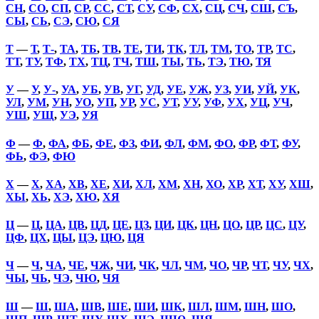
СН
,
СО
,
СП
,
СР
,
СС
,
СТ
,
СУ
,
СФ
,
СХ
,
СЦ
,
СЧ
,
СШ
,
СЪ
,
СЫ
,
СЬ
,
СЭ
,
СЮ
,
СЯ
Т
—
Т
,
Т-
,
ТА
,
ТБ
,
ТВ
,
ТЕ
,
ТИ
,
ТК
,
ТЛ
,
ТМ
,
ТО
,
ТР
,
ТС
,
ТТ
,
ТУ
,
ТФ
,
ТХ
,
ТЦ
,
ТЧ
,
ТШ
,
ТЫ
,
ТЬ
,
ТЭ
,
ТЮ
,
ТЯ
У
—
У
,
У-
,
УА
,
УБ
,
УВ
,
УГ
,
УД
,
УЕ
,
УЖ
,
УЗ
,
УИ
,
УЙ
,
УК
,
УЛ
,
УМ
,
УН
,
УО
,
УП
,
УР
,
УС
,
УТ
,
УУ
,
УФ
,
УХ
,
УЦ
,
УЧ
,
УШ
,
УЩ
,
УЭ
,
УЯ
Ф
—
Ф
,
ФА
,
ФБ
,
ФЕ
,
ФЗ
,
ФИ
,
ФЛ
,
ФМ
,
ФО
,
ФР
,
ФТ
,
ФУ
,
ФЬ
,
ФЭ
,
ФЮ
Х
—
Х
,
ХА
,
ХВ
,
ХЕ
,
ХИ
,
ХЛ
,
ХМ
,
ХН
,
ХО
,
ХР
,
ХТ
,
ХУ
,
ХШ
,
ХЫ
,
ХЬ
,
ХЭ
,
ХЮ
,
ХЯ
Ц
—
Ц
,
ЦА
,
ЦВ
,
ЦД
,
ЦЕ
,
ЦЗ
,
ЦИ
,
ЦК
,
ЦН
,
ЦО
,
ЦР
,
ЦС
,
ЦУ
,
ЦФ
,
ЦХ
,
ЦЫ
,
ЦЭ
,
ЦЮ
,
ЦЯ
Ч
—
Ч
,
ЧА
,
ЧЕ
,
ЧЖ
,
ЧИ
,
ЧК
,
ЧЛ
,
ЧМ
,
ЧО
,
ЧР
,
ЧТ
,
ЧУ
,
ЧХ
,
ЧЫ
,
ЧЬ
,
ЧЭ
,
ЧЮ
,
ЧЯ
Ш
—
Ш
,
ША
,
ШВ
,
ШЕ
,
ШИ
,
ШК
,
ШЛ
,
ШМ
,
ШН
,
ШО
,