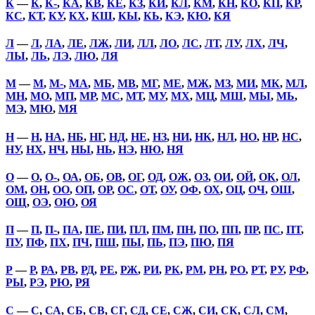
К
—
К
,
К-
,
КА
,
КВ
,
КЕ
,
КЗ
,
КИ
,
КЛ
,
КМ
,
КН
,
КО
,
КП
,
КР
,
КС
,
КТ
,
КУ
,
КХ
,
КШ
,
КЫ
,
КЬ
,
КЭ
,
КЮ
,
КЯ
Л
—
Л
,
ЛА
,
ЛЕ
,
ЛЖ
,
ЛИ
,
ЛЛ
,
ЛО
,
ЛС
,
ЛТ
,
ЛУ
,
ЛХ
,
ЛЧ
,
ЛЫ
,
ЛЬ
,
ЛЭ
,
ЛЮ
,
ЛЯ
М
—
М
,
М-
,
МА
,
МБ
,
МВ
,
МГ
,
МЕ
,
МЖ
,
МЗ
,
МИ
,
МК
,
МЛ
,
МН
,
МО
,
МП
,
МР
,
МС
,
МТ
,
МУ
,
МХ
,
МЦ
,
МШ
,
МЫ
,
МЬ
,
МЭ
,
МЮ
,
МЯ
Н
—
Н
,
НА
,
НБ
,
НГ
,
НД
,
НЕ
,
НЗ
,
НИ
,
НК
,
НЛ
,
НО
,
НР
,
НС
,
НУ
,
НХ
,
НЧ
,
НЫ
,
НЬ
,
НЭ
,
НЮ
,
НЯ
О
—
О
,
О-
,
ОА
,
ОБ
,
ОВ
,
ОГ
,
ОД
,
ОЖ
,
ОЗ
,
ОИ
,
ОЙ
,
ОК
,
ОЛ
,
ОМ
,
ОН
,
ОО
,
ОП
,
ОР
,
ОС
,
ОТ
,
ОУ
,
ОФ
,
ОХ
,
ОЦ
,
ОЧ
,
ОШ
,
ОЩ
,
ОЭ
,
ОЮ
,
ОЯ
П
—
П
,
П-
,
ПА
,
ПЕ
,
ПИ
,
ПЛ
,
ПМ
,
ПН
,
ПО
,
ПП
,
ПР
,
ПС
,
ПТ
,
ПУ
,
ПФ
,
ПХ
,
ПЧ
,
ПШ
,
ПЫ
,
ПЬ
,
ПЭ
,
ПЮ
,
ПЯ
Р
—
Р
,
РА
,
РВ
,
РД
,
РЕ
,
РЖ
,
РИ
,
РК
,
РМ
,
РН
,
РО
,
РТ
,
РУ
,
РФ
,
РЫ
,
РЭ
,
РЮ
,
РЯ
С
—
С
,
СА
,
СБ
,
СВ
,
СГ
,
СД
,
СЕ
,
СЖ
,
СИ
,
СК
,
СЛ
,
СМ
,