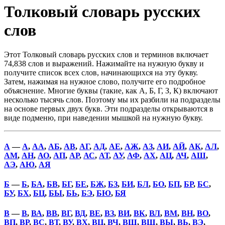
Толковый словарь русских
слов
Этот Толковый словарь русских слов и терминов включает
74,838 слов и выражений. Нажимайте на нужную букву и
получите список всех слов, начинающихся на эту букву.
Затем, нажимая на нужное слово, получите его подробное
объяснение. Многие буквы (такие, как А, Б, Г, З, К) включают
несколько тысячь слов. Поэтому мы их разбили на подразделы
на основе первых двух букв. Эти подразделы открываются в
виде подменю, при наведении мышкой на нужную букву.
А
—
А
,
АА
,
АБ
,
АВ
,
АГ
,
АД
,
АЕ
,
АЖ
,
АЗ
,
АИ
,
АЙ
,
АК
,
АЛ
,
АМ
,
АН
,
АО
,
АП
,
АР
,
АС
,
АТ
,
АУ
,
АФ
,
АХ
,
АЦ
,
АЧ
,
АШ
,
АЭ
,
АЮ
,
АЯ
Б
—
Б
,
БА
,
БВ
,
БГ
,
БЕ
,
БЖ
,
БЗ
,
БИ
,
БЛ
,
БО
,
БП
,
БР
,
БС
,
БУ
,
БХ
,
БЦ
,
БЫ
,
БЬ
,
БЭ
,
БЮ
,
БЯ
В
—
В
,
ВА
,
ВВ
,
ВГ
,
ВД
,
ВЕ
,
ВЗ
,
ВИ
,
ВК
,
ВЛ
,
ВМ
,
ВН
,
ВО
,
ВП
,
ВР
,
ВС
,
ВТ
,
ВУ
,
ВХ
,
ВЦ
,
ВЧ
,
ВШ
,
ВЩ
,
ВЫ
,
ВЬ
,
ВЭ
,