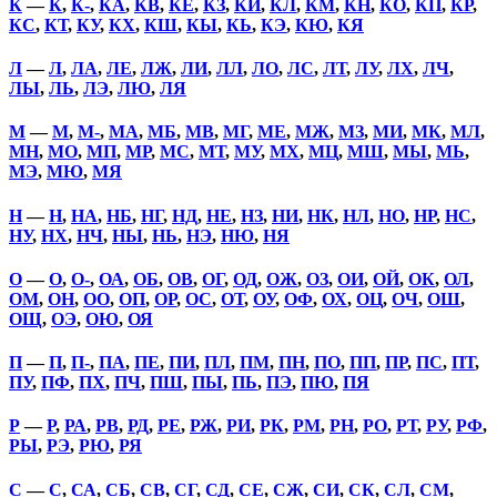
К
—
К
,
К-
,
КА
,
КВ
,
КЕ
,
КЗ
,
КИ
,
КЛ
,
КМ
,
КН
,
КО
,
КП
,
КР
,
КС
,
КТ
,
КУ
,
КХ
,
КШ
,
КЫ
,
КЬ
,
КЭ
,
КЮ
,
КЯ
Л
—
Л
,
ЛА
,
ЛЕ
,
ЛЖ
,
ЛИ
,
ЛЛ
,
ЛО
,
ЛС
,
ЛТ
,
ЛУ
,
ЛХ
,
ЛЧ
,
ЛЫ
,
ЛЬ
,
ЛЭ
,
ЛЮ
,
ЛЯ
М
—
М
,
М-
,
МА
,
МБ
,
МВ
,
МГ
,
МЕ
,
МЖ
,
МЗ
,
МИ
,
МК
,
МЛ
,
МН
,
МО
,
МП
,
МР
,
МС
,
МТ
,
МУ
,
МХ
,
МЦ
,
МШ
,
МЫ
,
МЬ
,
МЭ
,
МЮ
,
МЯ
Н
—
Н
,
НА
,
НБ
,
НГ
,
НД
,
НЕ
,
НЗ
,
НИ
,
НК
,
НЛ
,
НО
,
НР
,
НС
,
НУ
,
НХ
,
НЧ
,
НЫ
,
НЬ
,
НЭ
,
НЮ
,
НЯ
О
—
О
,
О-
,
ОА
,
ОБ
,
ОВ
,
ОГ
,
ОД
,
ОЖ
,
ОЗ
,
ОИ
,
ОЙ
,
ОК
,
ОЛ
,
ОМ
,
ОН
,
ОО
,
ОП
,
ОР
,
ОС
,
ОТ
,
ОУ
,
ОФ
,
ОХ
,
ОЦ
,
ОЧ
,
ОШ
,
ОЩ
,
ОЭ
,
ОЮ
,
ОЯ
П
—
П
,
П-
,
ПА
,
ПЕ
,
ПИ
,
ПЛ
,
ПМ
,
ПН
,
ПО
,
ПП
,
ПР
,
ПС
,
ПТ
,
ПУ
,
ПФ
,
ПХ
,
ПЧ
,
ПШ
,
ПЫ
,
ПЬ
,
ПЭ
,
ПЮ
,
ПЯ
Р
—
Р
,
РА
,
РВ
,
РД
,
РЕ
,
РЖ
,
РИ
,
РК
,
РМ
,
РН
,
РО
,
РТ
,
РУ
,
РФ
,
РЫ
,
РЭ
,
РЮ
,
РЯ
С
—
С
,
СА
,
СБ
,
СВ
,
СГ
,
СД
,
СЕ
,
СЖ
,
СИ
,
СК
,
СЛ
,
СМ
,