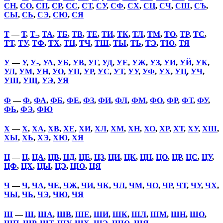
СН
,
СО
,
СП
,
СР
,
СС
,
СТ
,
СУ
,
СФ
,
СХ
,
СЦ
,
СЧ
,
СШ
,
СЪ
,
СЫ
,
СЬ
,
СЭ
,
СЮ
,
СЯ
Т
—
Т
,
Т-
,
ТА
,
ТБ
,
ТВ
,
ТЕ
,
ТИ
,
ТК
,
ТЛ
,
ТМ
,
ТО
,
ТР
,
ТС
,
ТТ
,
ТУ
,
ТФ
,
ТХ
,
ТЦ
,
ТЧ
,
ТШ
,
ТЫ
,
ТЬ
,
ТЭ
,
ТЮ
,
ТЯ
У
—
У
,
У-
,
УА
,
УБ
,
УВ
,
УГ
,
УД
,
УЕ
,
УЖ
,
УЗ
,
УИ
,
УЙ
,
УК
,
УЛ
,
УМ
,
УН
,
УО
,
УП
,
УР
,
УС
,
УТ
,
УУ
,
УФ
,
УХ
,
УЦ
,
УЧ
,
УШ
,
УЩ
,
УЭ
,
УЯ
Ф
—
Ф
,
ФА
,
ФБ
,
ФЕ
,
ФЗ
,
ФИ
,
ФЛ
,
ФМ
,
ФО
,
ФР
,
ФТ
,
ФУ
,
ФЬ
,
ФЭ
,
ФЮ
Х
—
Х
,
ХА
,
ХВ
,
ХЕ
,
ХИ
,
ХЛ
,
ХМ
,
ХН
,
ХО
,
ХР
,
ХТ
,
ХУ
,
ХШ
,
ХЫ
,
ХЬ
,
ХЭ
,
ХЮ
,
ХЯ
Ц
—
Ц
,
ЦА
,
ЦВ
,
ЦД
,
ЦЕ
,
ЦЗ
,
ЦИ
,
ЦК
,
ЦН
,
ЦО
,
ЦР
,
ЦС
,
ЦУ
,
ЦФ
,
ЦХ
,
ЦЫ
,
ЦЭ
,
ЦЮ
,
ЦЯ
Ч
—
Ч
,
ЧА
,
ЧЕ
,
ЧЖ
,
ЧИ
,
ЧК
,
ЧЛ
,
ЧМ
,
ЧО
,
ЧР
,
ЧТ
,
ЧУ
,
ЧХ
,
ЧЫ
,
ЧЬ
,
ЧЭ
,
ЧЮ
,
ЧЯ
Ш
—
Ш
,
ША
,
ШВ
,
ШЕ
,
ШИ
,
ШК
,
ШЛ
,
ШМ
,
ШН
,
ШО
,