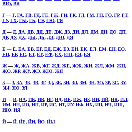
ВЮ
,
ВЯ
Г
—
Г
,
ГА
,
ГВ
,
ГД
,
ГЕ
,
ГЖ
,
ГИ
,
ГК
,
ГЛ
,
ГМ
,
ГН
,
ГО
,
ГР
,
ГТ
,
ГУ
,
ГХ
,
ГЫ
,
ГЬ
,
ГЭ
,
ГЮ
,
ГЯ
Д
—
Д
,
ДА
,
ДВ
,
ДД
,
ДЕ
,
ДЖ
,
ДЗ
,
ДИ
,
ДЛ
,
ДМ
,
ДН
,
ДО
,
ДП
,
ДР
,
ДУ
,
ДХ
,
ДЫ
,
ДЬ
,
ДЭ
,
ДЮ
,
ДЯ
Е
—
Е
,
ЕА
,
ЕВ
,
ЕГ
,
ЕД
,
ЕЖ
,
ЕЗ
,
ЕЙ
,
ЕК
,
ЕЛ
,
ЕМ
,
ЕН
,
ЕО
,
ЕП
,
ЕР
,
ЕС
,
ЕТ
,
ЕУ
,
ЕФ
,
ЕХ
,
ЕШ
,
ЕЭ
,
ЕЯ
Ж
—
Ж
,
ЖА
,
ЖВ
,
ЖГ
,
ЖД
,
ЖЕ
,
ЖЖ
,
ЖИ
,
ЖЛ
,
ЖМ
,
ЖН
,
ЖО
,
ЖР
,
ЖУ
,
ЖЭ
,
ЖЮ
,
ЖЯ
З
—
З
,
ЗА
,
ЗБ
,
ЗВ
,
ЗГ
,
ЗД
,
ЗЕ
,
ЗИ
,
ЗЛ
,
ЗМ
,
ЗН
,
ЗО
,
ЗР
,
ЗС
,
ЗУ
,
ЗЫ
,
ЗЮ
,
ЗЯ
И
—
И
,
ИА
,
ИБ
,
ИВ
,
ИГ
,
ИД
,
ИЕ
,
ИЖ
,
ИЗ
,
ИИ
,
ИЙ
,
ИК
,
ИЛ
,
ИМ
,
ИН
,
ИО
,
ИП
,
ИР
,
ИС
,
ИТ
,
ИУ
,
ИФ
,
ИХ
,
ИЦ
,
ИЧ
,
ИШ
,
ИЮ
,
ИЯ
Й
—
Й
,
ЙЕ
,
ЙИ
,
ЙО
,
ЙЫ