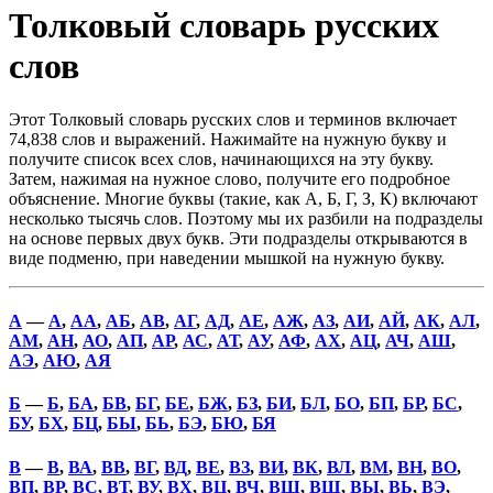
Толковый словарь русских
слов
Этот Толковый словарь русских слов и терминов включает
74,838 слов и выражений. Нажимайте на нужную букву и
получите список всех слов, начинающихся на эту букву.
Затем, нажимая на нужное слово, получите его подробное
объяснение. Многие буквы (такие, как А, Б, Г, З, К) включают
несколько тысячь слов. Поэтому мы их разбили на подразделы
на основе первых двух букв. Эти подразделы открываются в
виде подменю, при наведении мышкой на нужную букву.
А
—
А
,
АА
,
АБ
,
АВ
,
АГ
,
АД
,
АЕ
,
АЖ
,
АЗ
,
АИ
,
АЙ
,
АК
,
АЛ
,
АМ
,
АН
,
АО
,
АП
,
АР
,
АС
,
АТ
,
АУ
,
АФ
,
АХ
,
АЦ
,
АЧ
,
АШ
,
АЭ
,
АЮ
,
АЯ
Б
—
Б
,
БА
,
БВ
,
БГ
,
БЕ
,
БЖ
,
БЗ
,
БИ
,
БЛ
,
БО
,
БП
,
БР
,
БС
,
БУ
,
БХ
,
БЦ
,
БЫ
,
БЬ
,
БЭ
,
БЮ
,
БЯ
В
—
В
,
ВА
,
ВВ
,
ВГ
,
ВД
,
ВЕ
,
ВЗ
,
ВИ
,
ВК
,
ВЛ
,
ВМ
,
ВН
,
ВО
,
ВП
,
ВР
,
ВС
,
ВТ
,
ВУ
,
ВХ
,
ВЦ
,
ВЧ
,
ВШ
,
ВЩ
,
ВЫ
,
ВЬ
,
ВЭ
,