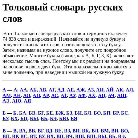
Толковый словарь русских
слов
Этот Толковый словарь русских слов и терминов включает
74,838 слов и выражений. Нажимайте на нужную букву и
получите список всех слов, начинающихся на эту букву.
Затем, нажимая на нужное слово, получите его подробное
объяснение. Многие буквы (такие, как А, Б, Г, З, К) включают
несколько тысячь слов. Поэтому мы их разбили на подразделы
на основе первых двух букв. Эти подразделы открываются в
виде подменю, при наведении мышкой на нужную букву.
А
—
А
,
АА
,
АБ
,
АВ
,
АГ
,
АД
,
АЕ
,
АЖ
,
АЗ
,
АИ
,
АЙ
,
АК
,
АЛ
,
АМ
,
АН
,
АО
,
АП
,
АР
,
АС
,
АТ
,
АУ
,
АФ
,
АХ
,
АЦ
,
АЧ
,
АШ
,
АЭ
,
АЮ
,
АЯ
Б
—
Б
,
БА
,
БВ
,
БГ
,
БЕ
,
БЖ
,
БЗ
,
БИ
,
БЛ
,
БО
,
БП
,
БР
,
БС
,
БУ
,
БХ
,
БЦ
,
БЫ
,
БЬ
,
БЭ
,
БЮ
,
БЯ
В
—
В
,
ВА
,
ВВ
,
ВГ
,
ВД
,
ВЕ
,
ВЗ
,
ВИ
,
ВК
,
ВЛ
,
ВМ
,
ВН
,
ВО
,
ВП
,
ВР
,
ВС
,
ВТ
,
ВУ
,
ВХ
,
ВЦ
,
ВЧ
,
ВШ
,
ВЩ
,
ВЫ
,
ВЬ
,
ВЭ
,