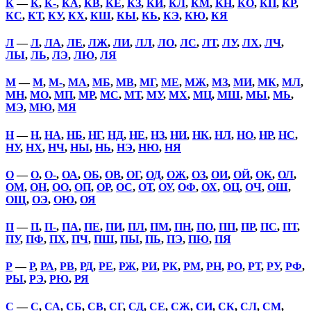
К
—
К
,
К-
,
КА
,
КВ
,
КЕ
,
КЗ
,
КИ
,
КЛ
,
КМ
,
КН
,
КО
,
КП
,
КР
,
КС
,
КТ
,
КУ
,
КХ
,
КШ
,
КЫ
,
КЬ
,
КЭ
,
КЮ
,
КЯ
Л
—
Л
,
ЛА
,
ЛЕ
,
ЛЖ
,
ЛИ
,
ЛЛ
,
ЛО
,
ЛС
,
ЛТ
,
ЛУ
,
ЛХ
,
ЛЧ
,
ЛЫ
,
ЛЬ
,
ЛЭ
,
ЛЮ
,
ЛЯ
М
—
М
,
М-
,
МА
,
МБ
,
МВ
,
МГ
,
МЕ
,
МЖ
,
МЗ
,
МИ
,
МК
,
МЛ
,
МН
,
МО
,
МП
,
МР
,
МС
,
МТ
,
МУ
,
МХ
,
МЦ
,
МШ
,
МЫ
,
МЬ
,
МЭ
,
МЮ
,
МЯ
Н
—
Н
,
НА
,
НБ
,
НГ
,
НД
,
НЕ
,
НЗ
,
НИ
,
НК
,
НЛ
,
НО
,
НР
,
НС
,
НУ
,
НХ
,
НЧ
,
НЫ
,
НЬ
,
НЭ
,
НЮ
,
НЯ
О
—
О
,
О-
,
ОА
,
ОБ
,
ОВ
,
ОГ
,
ОД
,
ОЖ
,
ОЗ
,
ОИ
,
ОЙ
,
ОК
,
ОЛ
,
ОМ
,
ОН
,
ОО
,
ОП
,
ОР
,
ОС
,
ОТ
,
ОУ
,
ОФ
,
ОХ
,
ОЦ
,
ОЧ
,
ОШ
,
ОЩ
,
ОЭ
,
ОЮ
,
ОЯ
П
—
П
,
П-
,
ПА
,
ПЕ
,
ПИ
,
ПЛ
,
ПМ
,
ПН
,
ПО
,
ПП
,
ПР
,
ПС
,
ПТ
,
ПУ
,
ПФ
,
ПХ
,
ПЧ
,
ПШ
,
ПЫ
,
ПЬ
,
ПЭ
,
ПЮ
,
ПЯ
Р
—
Р
,
РА
,
РВ
,
РД
,
РЕ
,
РЖ
,
РИ
,
РК
,
РМ
,
РН
,
РО
,
РТ
,
РУ
,
РФ
,
РЫ
,
РЭ
,
РЮ
,
РЯ
С
—
С
,
СА
,
СБ
,
СВ
,
СГ
,
СД
,
СЕ
,
СЖ
,
СИ
,
СК
,
СЛ
,
СМ
,