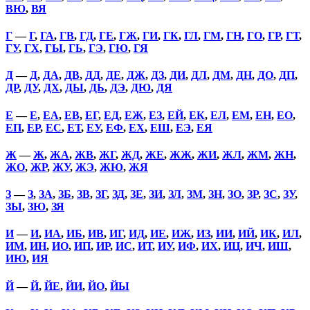
ВЮ
,
ВЯ
Г
—
Г
,
ГА
,
ГВ
,
ГД
,
ГЕ
,
ГЖ
,
ГИ
,
ГК
,
ГЛ
,
ГМ
,
ГН
,
ГО
,
ГР
,
ГТ
,
ГУ
,
ГХ
,
ГЫ
,
ГЬ
,
ГЭ
,
ГЮ
,
ГЯ
Д
—
Д
,
ДА
,
ДВ
,
ДД
,
ДЕ
,
ДЖ
,
ДЗ
,
ДИ
,
ДЛ
,
ДМ
,
ДН
,
ДО
,
ДП
,
ДР
,
ДУ
,
ДХ
,
ДЫ
,
ДЬ
,
ДЭ
,
ДЮ
,
ДЯ
Е
—
Е
,
ЕА
,
ЕВ
,
ЕГ
,
ЕД
,
ЕЖ
,
ЕЗ
,
ЕЙ
,
ЕК
,
ЕЛ
,
ЕМ
,
ЕН
,
ЕО
,
ЕП
,
ЕР
,
ЕС
,
ЕТ
,
ЕУ
,
ЕФ
,
ЕХ
,
ЕШ
,
ЕЭ
,
ЕЯ
Ж
—
Ж
,
ЖА
,
ЖВ
,
ЖГ
,
ЖД
,
ЖЕ
,
ЖЖ
,
ЖИ
,
ЖЛ
,
ЖМ
,
ЖН
,
ЖО
,
ЖР
,
ЖУ
,
ЖЭ
,
ЖЮ
,
ЖЯ
З
—
З
,
ЗА
,
ЗБ
,
ЗВ
,
ЗГ
,
ЗД
,
ЗЕ
,
ЗИ
,
ЗЛ
,
ЗМ
,
ЗН
,
ЗО
,
ЗР
,
ЗС
,
ЗУ
,
ЗЫ
,
ЗЮ
,
ЗЯ
И
—
И
,
ИА
,
ИБ
,
ИВ
,
ИГ
,
ИД
,
ИЕ
,
ИЖ
,
ИЗ
,
ИИ
,
ИЙ
,
ИК
,
ИЛ
,
ИМ
,
ИН
,
ИО
,
ИП
,
ИР
,
ИС
,
ИТ
,
ИУ
,
ИФ
,
ИХ
,
ИЦ
,
ИЧ
,
ИШ
,
ИЮ
,
ИЯ
Й
—
Й
,
ЙЕ
,
ЙИ
,
ЙО
,
ЙЫ