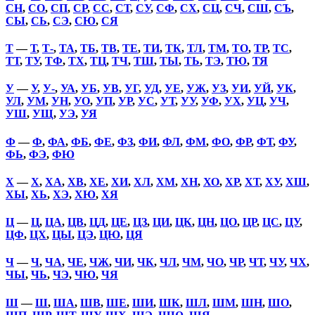
СН
,
СО
,
СП
,
СР
,
СС
,
СТ
,
СУ
,
СФ
,
СХ
,
СЦ
,
СЧ
,
СШ
,
СЪ
,
СЫ
,
СЬ
,
СЭ
,
СЮ
,
СЯ
Т
—
Т
,
Т-
,
ТА
,
ТБ
,
ТВ
,
ТЕ
,
ТИ
,
ТК
,
ТЛ
,
ТМ
,
ТО
,
ТР
,
ТС
,
ТТ
,
ТУ
,
ТФ
,
ТХ
,
ТЦ
,
ТЧ
,
ТШ
,
ТЫ
,
ТЬ
,
ТЭ
,
ТЮ
,
ТЯ
У
—
У
,
У-
,
УА
,
УБ
,
УВ
,
УГ
,
УД
,
УЕ
,
УЖ
,
УЗ
,
УИ
,
УЙ
,
УК
,
УЛ
,
УМ
,
УН
,
УО
,
УП
,
УР
,
УС
,
УТ
,
УУ
,
УФ
,
УХ
,
УЦ
,
УЧ
,
УШ
,
УЩ
,
УЭ
,
УЯ
Ф
—
Ф
,
ФА
,
ФБ
,
ФЕ
,
ФЗ
,
ФИ
,
ФЛ
,
ФМ
,
ФО
,
ФР
,
ФТ
,
ФУ
,
ФЬ
,
ФЭ
,
ФЮ
Х
—
Х
,
ХА
,
ХВ
,
ХЕ
,
ХИ
,
ХЛ
,
ХМ
,
ХН
,
ХО
,
ХР
,
ХТ
,
ХУ
,
ХШ
,
ХЫ
,
ХЬ
,
ХЭ
,
ХЮ
,
ХЯ
Ц
—
Ц
,
ЦА
,
ЦВ
,
ЦД
,
ЦЕ
,
ЦЗ
,
ЦИ
,
ЦК
,
ЦН
,
ЦО
,
ЦР
,
ЦС
,
ЦУ
,
ЦФ
,
ЦХ
,
ЦЫ
,
ЦЭ
,
ЦЮ
,
ЦЯ
Ч
—
Ч
,
ЧА
,
ЧЕ
,
ЧЖ
,
ЧИ
,
ЧК
,
ЧЛ
,
ЧМ
,
ЧО
,
ЧР
,
ЧТ
,
ЧУ
,
ЧХ
,
ЧЫ
,
ЧЬ
,
ЧЭ
,
ЧЮ
,
ЧЯ
Ш
—
Ш
,
ША
,
ШВ
,
ШЕ
,
ШИ
,
ШК
,
ШЛ
,
ШМ
,
ШН
,
ШО
,