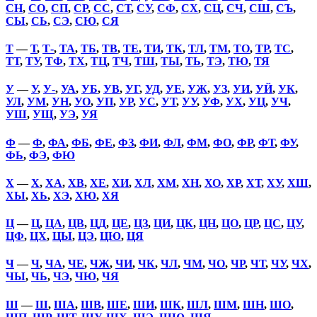
СН
,
СО
,
СП
,
СР
,
СС
,
СТ
,
СУ
,
СФ
,
СХ
,
СЦ
,
СЧ
,
СШ
,
СЪ
,
СЫ
,
СЬ
,
СЭ
,
СЮ
,
СЯ
Т
—
Т
,
Т-
,
ТА
,
ТБ
,
ТВ
,
ТЕ
,
ТИ
,
ТК
,
ТЛ
,
ТМ
,
ТО
,
ТР
,
ТС
,
ТТ
,
ТУ
,
ТФ
,
ТХ
,
ТЦ
,
ТЧ
,
ТШ
,
ТЫ
,
ТЬ
,
ТЭ
,
ТЮ
,
ТЯ
У
—
У
,
У-
,
УА
,
УБ
,
УВ
,
УГ
,
УД
,
УЕ
,
УЖ
,
УЗ
,
УИ
,
УЙ
,
УК
,
УЛ
,
УМ
,
УН
,
УО
,
УП
,
УР
,
УС
,
УТ
,
УУ
,
УФ
,
УХ
,
УЦ
,
УЧ
,
УШ
,
УЩ
,
УЭ
,
УЯ
Ф
—
Ф
,
ФА
,
ФБ
,
ФЕ
,
ФЗ
,
ФИ
,
ФЛ
,
ФМ
,
ФО
,
ФР
,
ФТ
,
ФУ
,
ФЬ
,
ФЭ
,
ФЮ
Х
—
Х
,
ХА
,
ХВ
,
ХЕ
,
ХИ
,
ХЛ
,
ХМ
,
ХН
,
ХО
,
ХР
,
ХТ
,
ХУ
,
ХШ
,
ХЫ
,
ХЬ
,
ХЭ
,
ХЮ
,
ХЯ
Ц
—
Ц
,
ЦА
,
ЦВ
,
ЦД
,
ЦЕ
,
ЦЗ
,
ЦИ
,
ЦК
,
ЦН
,
ЦО
,
ЦР
,
ЦС
,
ЦУ
,
ЦФ
,
ЦХ
,
ЦЫ
,
ЦЭ
,
ЦЮ
,
ЦЯ
Ч
—
Ч
,
ЧА
,
ЧЕ
,
ЧЖ
,
ЧИ
,
ЧК
,
ЧЛ
,
ЧМ
,
ЧО
,
ЧР
,
ЧТ
,
ЧУ
,
ЧХ
,
ЧЫ
,
ЧЬ
,
ЧЭ
,
ЧЮ
,
ЧЯ
Ш
—
Ш
,
ША
,
ШВ
,
ШЕ
,
ШИ
,
ШК
,
ШЛ
,
ШМ
,
ШН
,
ШО
,