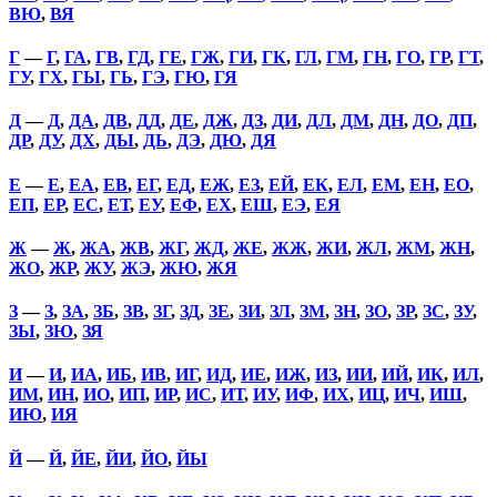
ВЮ
,
ВЯ
Г
—
Г
,
ГА
,
ГВ
,
ГД
,
ГЕ
,
ГЖ
,
ГИ
,
ГК
,
ГЛ
,
ГМ
,
ГН
,
ГО
,
ГР
,
ГТ
,
ГУ
,
ГХ
,
ГЫ
,
ГЬ
,
ГЭ
,
ГЮ
,
ГЯ
Д
—
Д
,
ДА
,
ДВ
,
ДД
,
ДЕ
,
ДЖ
,
ДЗ
,
ДИ
,
ДЛ
,
ДМ
,
ДН
,
ДО
,
ДП
,
ДР
,
ДУ
,
ДХ
,
ДЫ
,
ДЬ
,
ДЭ
,
ДЮ
,
ДЯ
Е
—
Е
,
ЕА
,
ЕВ
,
ЕГ
,
ЕД
,
ЕЖ
,
ЕЗ
,
ЕЙ
,
ЕК
,
ЕЛ
,
ЕМ
,
ЕН
,
ЕО
,
ЕП
,
ЕР
,
ЕС
,
ЕТ
,
ЕУ
,
ЕФ
,
ЕХ
,
ЕШ
,
ЕЭ
,
ЕЯ
Ж
—
Ж
,
ЖА
,
ЖВ
,
ЖГ
,
ЖД
,
ЖЕ
,
ЖЖ
,
ЖИ
,
ЖЛ
,
ЖМ
,
ЖН
,
ЖО
,
ЖР
,
ЖУ
,
ЖЭ
,
ЖЮ
,
ЖЯ
З
—
З
,
ЗА
,
ЗБ
,
ЗВ
,
ЗГ
,
ЗД
,
ЗЕ
,
ЗИ
,
ЗЛ
,
ЗМ
,
ЗН
,
ЗО
,
ЗР
,
ЗС
,
ЗУ
,
ЗЫ
,
ЗЮ
,
ЗЯ
И
—
И
,
ИА
,
ИБ
,
ИВ
,
ИГ
,
ИД
,
ИЕ
,
ИЖ
,
ИЗ
,
ИИ
,
ИЙ
,
ИК
,
ИЛ
,
ИМ
,
ИН
,
ИО
,
ИП
,
ИР
,
ИС
,
ИТ
,
ИУ
,
ИФ
,
ИХ
,
ИЦ
,
ИЧ
,
ИШ
,
ИЮ
,
ИЯ
Й
—
Й
,
ЙЕ
,
ЙИ
,
ЙО
,
ЙЫ