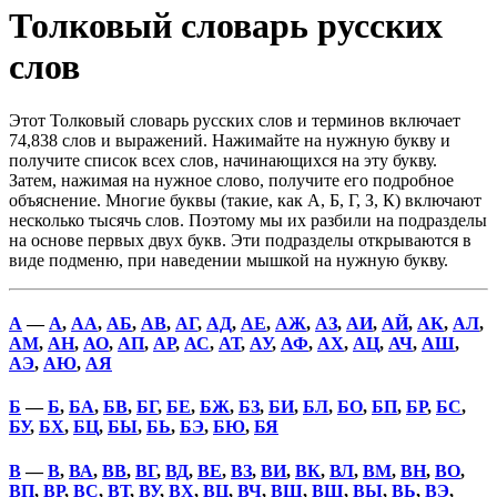
Толковый словарь русских
слов
Этот Толковый словарь русских слов и терминов включает
74,838 слов и выражений. Нажимайте на нужную букву и
получите список всех слов, начинающихся на эту букву.
Затем, нажимая на нужное слово, получите его подробное
объяснение. Многие буквы (такие, как А, Б, Г, З, К) включают
несколько тысячь слов. Поэтому мы их разбили на подразделы
на основе первых двух букв. Эти подразделы открываются в
виде подменю, при наведении мышкой на нужную букву.
А
—
А
,
АА
,
АБ
,
АВ
,
АГ
,
АД
,
АЕ
,
АЖ
,
АЗ
,
АИ
,
АЙ
,
АК
,
АЛ
,
АМ
,
АН
,
АО
,
АП
,
АР
,
АС
,
АТ
,
АУ
,
АФ
,
АХ
,
АЦ
,
АЧ
,
АШ
,
АЭ
,
АЮ
,
АЯ
Б
—
Б
,
БА
,
БВ
,
БГ
,
БЕ
,
БЖ
,
БЗ
,
БИ
,
БЛ
,
БО
,
БП
,
БР
,
БС
,
БУ
,
БХ
,
БЦ
,
БЫ
,
БЬ
,
БЭ
,
БЮ
,
БЯ
В
—
В
,
ВА
,
ВВ
,
ВГ
,
ВД
,
ВЕ
,
ВЗ
,
ВИ
,
ВК
,
ВЛ
,
ВМ
,
ВН
,
ВО
,
ВП
,
ВР
,
ВС
,
ВТ
,
ВУ
,
ВХ
,
ВЦ
,
ВЧ
,
ВШ
,
ВЩ
,
ВЫ
,
ВЬ
,
ВЭ
,