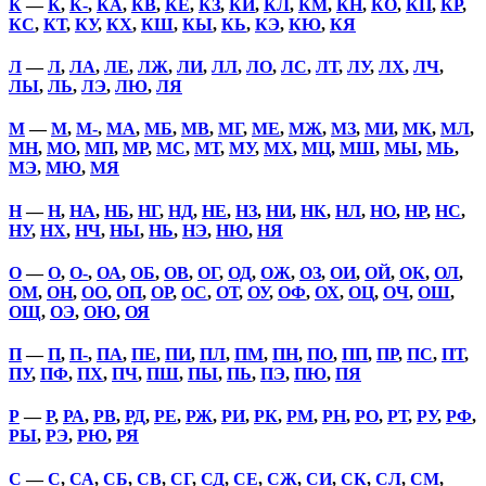
К
—
К
,
К-
,
КА
,
КВ
,
КЕ
,
КЗ
,
КИ
,
КЛ
,
КМ
,
КН
,
КО
,
КП
,
КР
,
КС
,
КТ
,
КУ
,
КХ
,
КШ
,
КЫ
,
КЬ
,
КЭ
,
КЮ
,
КЯ
Л
—
Л
,
ЛА
,
ЛЕ
,
ЛЖ
,
ЛИ
,
ЛЛ
,
ЛО
,
ЛС
,
ЛТ
,
ЛУ
,
ЛХ
,
ЛЧ
,
ЛЫ
,
ЛЬ
,
ЛЭ
,
ЛЮ
,
ЛЯ
М
—
М
,
М-
,
МА
,
МБ
,
МВ
,
МГ
,
МЕ
,
МЖ
,
МЗ
,
МИ
,
МК
,
МЛ
,
МН
,
МО
,
МП
,
МР
,
МС
,
МТ
,
МУ
,
МХ
,
МЦ
,
МШ
,
МЫ
,
МЬ
,
МЭ
,
МЮ
,
МЯ
Н
—
Н
,
НА
,
НБ
,
НГ
,
НД
,
НЕ
,
НЗ
,
НИ
,
НК
,
НЛ
,
НО
,
НР
,
НС
,
НУ
,
НХ
,
НЧ
,
НЫ
,
НЬ
,
НЭ
,
НЮ
,
НЯ
О
—
О
,
О-
,
ОА
,
ОБ
,
ОВ
,
ОГ
,
ОД
,
ОЖ
,
ОЗ
,
ОИ
,
ОЙ
,
ОК
,
ОЛ
,
ОМ
,
ОН
,
ОО
,
ОП
,
ОР
,
ОС
,
ОТ
,
ОУ
,
ОФ
,
ОХ
,
ОЦ
,
ОЧ
,
ОШ
,
ОЩ
,
ОЭ
,
ОЮ
,
ОЯ
П
—
П
,
П-
,
ПА
,
ПЕ
,
ПИ
,
ПЛ
,
ПМ
,
ПН
,
ПО
,
ПП
,
ПР
,
ПС
,
ПТ
,
ПУ
,
ПФ
,
ПХ
,
ПЧ
,
ПШ
,
ПЫ
,
ПЬ
,
ПЭ
,
ПЮ
,
ПЯ
Р
—
Р
,
РА
,
РВ
,
РД
,
РЕ
,
РЖ
,
РИ
,
РК
,
РМ
,
РН
,
РО
,
РТ
,
РУ
,
РФ
,
РЫ
,
РЭ
,
РЮ
,
РЯ
С
—
С
,
СА
,
СБ
,
СВ
,
СГ
,
СД
,
СЕ
,
СЖ
,
СИ
,
СК
,
СЛ
,
СМ
,