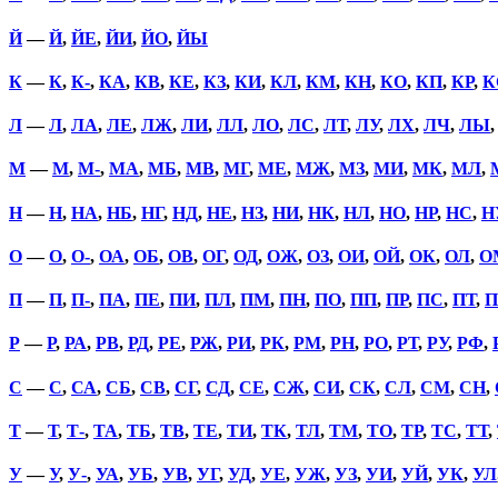
Й
—
Й
,
ЙЕ
,
ЙИ
,
ЙО
,
ЙЫ
К
—
К
,
К-
,
КА
,
КВ
,
КЕ
,
КЗ
,
КИ
,
КЛ
,
КМ
,
КН
,
КО
,
КП
,
КР
,
К
Л
—
Л
,
ЛА
,
ЛЕ
,
ЛЖ
,
ЛИ
,
ЛЛ
,
ЛО
,
ЛС
,
ЛТ
,
ЛУ
,
ЛХ
,
ЛЧ
,
ЛЫ
М
—
М
,
М-
,
МА
,
МБ
,
МВ
,
МГ
,
МЕ
,
МЖ
,
МЗ
,
МИ
,
МК
,
МЛ
,
Н
—
Н
,
НА
,
НБ
,
НГ
,
НД
,
НЕ
,
НЗ
,
НИ
,
НК
,
НЛ
,
НО
,
НР
,
НС
,
Н
О
—
О
,
О-
,
ОА
,
ОБ
,
ОВ
,
ОГ
,
ОД
,
ОЖ
,
ОЗ
,
ОИ
,
ОЙ
,
ОК
,
ОЛ
,
О
П
—
П
,
П-
,
ПА
,
ПЕ
,
ПИ
,
ПЛ
,
ПМ
,
ПН
,
ПО
,
ПП
,
ПР
,
ПС
,
ПТ
,
П
Р
—
Р
,
РА
,
РВ
,
РД
,
РЕ
,
РЖ
,
РИ
,
РК
,
РМ
,
РН
,
РО
,
РТ
,
РУ
,
РФ
,
С
—
С
,
СА
,
СБ
,
СВ
,
СГ
,
СД
,
СЕ
,
СЖ
,
СИ
,
СК
,
СЛ
,
СМ
,
СН
,
Т
—
Т
,
Т-
,
ТА
,
ТБ
,
ТВ
,
ТЕ
,
ТИ
,
ТК
,
ТЛ
,
ТМ
,
ТО
,
ТР
,
ТС
,
ТТ
,
У
—
У
,
У-
,
УА
,
УБ
,
УВ
,
УГ
,
УД
,
УЕ
,
УЖ
,
УЗ
,
УИ
,
УЙ
,
УК
,
УЛ