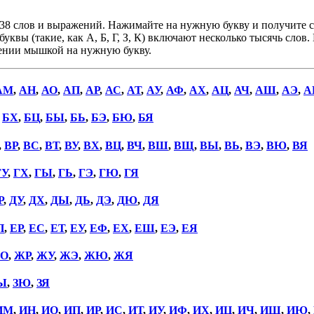
38 слов и выражений. Нажимайте на нужную букву и получите сп
уквы (такие, как А, Б, Г, З, К) включают несколько тысячь слов
дении мышкой на нужную букву.
АМ
,
АН
,
АО
,
АП
,
АР
,
АС
,
АТ
,
АУ
,
АФ
,
АХ
,
АЦ
,
АЧ
,
АШ
,
АЭ
,
А
,
БХ
,
БЦ
,
БЫ
,
БЬ
,
БЭ
,
БЮ
,
БЯ
,
ВР
,
ВС
,
ВТ
,
ВУ
,
ВХ
,
ВЦ
,
ВЧ
,
ВШ
,
ВЩ
,
ВЫ
,
ВЬ
,
ВЭ
,
ВЮ
,
ВЯ
ГУ
,
ГХ
,
ГЫ
,
ГЬ
,
ГЭ
,
ГЮ
,
ГЯ
Р
,
ДУ
,
ДХ
,
ДЫ
,
ДЬ
,
ДЭ
,
ДЮ
,
ДЯ
П
,
ЕР
,
ЕС
,
ЕТ
,
ЕУ
,
ЕФ
,
ЕХ
,
ЕШ
,
ЕЭ
,
ЕЯ
О
,
ЖР
,
ЖУ
,
ЖЭ
,
ЖЮ
,
ЖЯ
Ы
,
ЗЮ
,
ЗЯ
ИМ
,
ИН
,
ИО
,
ИП
,
ИР
,
ИС
,
ИТ
,
ИУ
,
ИФ
,
ИХ
,
ИЦ
,
ИЧ
,
ИШ
,
ИЮ
,