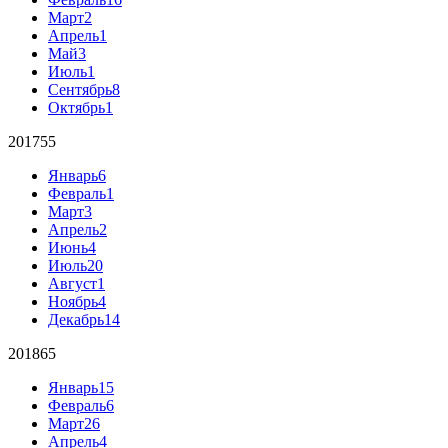
Март
2
Апрель
1
Май
3
Июль
1
Сентябрь
8
Октябрь
1
2017
55
Январь
6
Февраль
1
Март
3
Апрель
2
Июнь
4
Июль
20
Август
1
Ноябрь
4
Декабрь
14
2018
65
Январь
15
Февраль
6
Март
26
Апрель
4