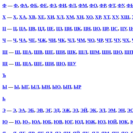
Ф
—
Ф
,
ФА
,
ФБ
,
ФЕ
,
ФЗ
,
ФИ
,
ФЛ
,
ФМ
,
ФО
,
ФР
,
ФТ
,
ФУ
,
Ф
Х
—
Х
,
ХА
,
ХВ
,
ХЕ
,
ХИ
,
ХЛ
,
ХМ
,
ХН
,
ХО
,
ХР
,
ХТ
,
ХУ
,
ХШ
,
Ц
—
Ц
,
ЦА
,
ЦВ
,
ЦД
,
ЦЕ
,
ЦЗ
,
ЦИ
,
ЦК
,
ЦН
,
ЦО
,
ЦР
,
ЦС
,
ЦУ
,
Ц
Ч
—
Ч
,
ЧА
,
ЧЕ
,
ЧЖ
,
ЧИ
,
ЧК
,
ЧЛ
,
ЧМ
,
ЧО
,
ЧР
,
ЧТ
,
ЧУ
,
ЧХ
,
Ш
—
Ш
,
ША
,
ШВ
,
ШЕ
,
ШИ
,
ШК
,
ШЛ
,
ШМ
,
ШН
,
ШО
,
Ш
Щ
—
Щ
,
ЩА
,
ЩЕ
,
ЩИ
,
ЩО
,
ЩУ
Ъ
Ы
—
Ы
,
ЫГ
,
ЫЛ
,
ЫН
,
ЫО
,
ЫП
,
ЫР
Ь
Э
—
Э
,
ЭА
,
ЭБ
,
ЭВ
,
ЭГ
,
ЭД
,
ЭЖ
,
ЭЗ
,
ЭЙ
,
ЭК
,
ЭЛ
,
ЭМ
,
ЭН
,
Э
Ю
—
Ю
,
Ю-
,
ЮА
,
ЮБ
,
ЮВ
,
ЮГ
,
ЮД
,
ЮЖ
,
ЮЗ
,
ЮЙ
,
ЮК
,