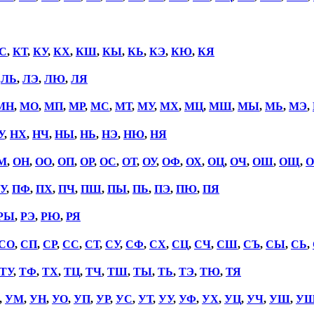
С
,
КТ
,
КУ
,
КХ
,
КШ
,
КЫ
,
КЬ
,
КЭ
,
КЮ
,
КЯ
,
ЛЬ
,
ЛЭ
,
ЛЮ
,
ЛЯ
МН
,
МО
,
МП
,
МР
,
МС
,
МТ
,
МУ
,
МХ
,
МЦ
,
МШ
,
МЫ
,
МЬ
,
МЭ
,
У
,
НХ
,
НЧ
,
НЫ
,
НЬ
,
НЭ
,
НЮ
,
НЯ
М
,
ОН
,
ОО
,
ОП
,
ОР
,
ОС
,
ОТ
,
ОУ
,
ОФ
,
ОХ
,
ОЦ
,
ОЧ
,
ОШ
,
ОЩ
,
О
У
,
ПФ
,
ПХ
,
ПЧ
,
ПШ
,
ПЫ
,
ПЬ
,
ПЭ
,
ПЮ
,
ПЯ
РЫ
,
РЭ
,
РЮ
,
РЯ
СО
,
СП
,
СР
,
СС
,
СТ
,
СУ
,
СФ
,
СХ
,
СЦ
,
СЧ
,
СШ
,
СЪ
,
СЫ
,
СЬ
,
ТУ
,
ТФ
,
ТХ
,
ТЦ
,
ТЧ
,
ТШ
,
ТЫ
,
ТЬ
,
ТЭ
,
ТЮ
,
ТЯ
,
УМ
,
УН
,
УО
,
УП
,
УР
,
УС
,
УТ
,
УУ
,
УФ
,
УХ
,
УЦ
,
УЧ
,
УШ
,
У