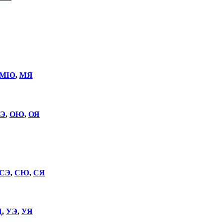
МЮ
,
МЯ
Э
,
ОЮ
,
ОЯ
СЭ
,
СЮ
,
СЯ
Щ
,
УЭ
,
УЯ