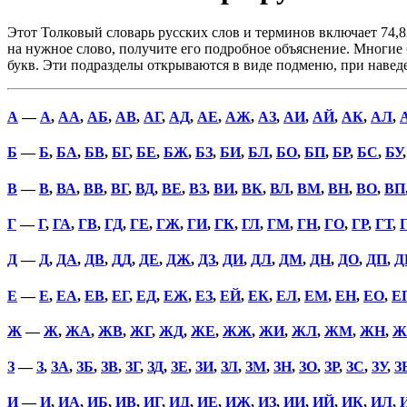
Этот Толковый словарь русских слов и терминов включает 74,8
на нужное слово, получите его подробное объяснение. Многие б
букв. Эти подразделы открываются в виде подменю, при наве
А
—
А
,
АА
,
АБ
,
АВ
,
АГ
,
АД
,
АЕ
,
АЖ
,
АЗ
,
АИ
,
АЙ
,
АК
,
АЛ
,
Б
—
Б
,
БА
,
БВ
,
БГ
,
БЕ
,
БЖ
,
БЗ
,
БИ
,
БЛ
,
БО
,
БП
,
БР
,
БС
,
БУ
В
—
В
,
ВА
,
ВВ
,
ВГ
,
ВД
,
ВЕ
,
ВЗ
,
ВИ
,
ВК
,
ВЛ
,
ВМ
,
ВН
,
ВО
,
ВП
Г
—
Г
,
ГА
,
ГВ
,
ГД
,
ГЕ
,
ГЖ
,
ГИ
,
ГК
,
ГЛ
,
ГМ
,
ГН
,
ГО
,
ГР
,
ГТ
,
Д
—
Д
,
ДА
,
ДВ
,
ДД
,
ДЕ
,
ДЖ
,
ДЗ
,
ДИ
,
ДЛ
,
ДМ
,
ДН
,
ДО
,
ДП
,
Д
Е
—
Е
,
ЕА
,
ЕВ
,
ЕГ
,
ЕД
,
ЕЖ
,
ЕЗ
,
ЕЙ
,
ЕК
,
ЕЛ
,
ЕМ
,
ЕН
,
ЕО
,
Е
Ж
—
Ж
,
ЖА
,
ЖВ
,
ЖГ
,
ЖД
,
ЖЕ
,
ЖЖ
,
ЖИ
,
ЖЛ
,
ЖМ
,
ЖН
,
Ж
З
—
З
,
ЗА
,
ЗБ
,
ЗВ
,
ЗГ
,
ЗД
,
ЗЕ
,
ЗИ
,
ЗЛ
,
ЗМ
,
ЗН
,
ЗО
,
ЗР
,
ЗС
,
ЗУ
,
З
И
—
И
,
ИА
,
ИБ
,
ИВ
,
ИГ
,
ИД
,
ИЕ
,
ИЖ
,
ИЗ
,
ИИ
,
ИЙ
,
ИК
,
ИЛ
,