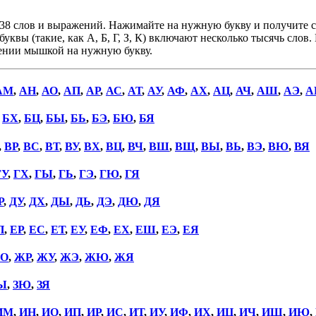
38 слов и выражений. Нажимайте на нужную букву и получите сп
уквы (такие, как А, Б, Г, З, К) включают несколько тысячь слов
дении мышкой на нужную букву.
АМ
,
АН
,
АО
,
АП
,
АР
,
АС
,
АТ
,
АУ
,
АФ
,
АХ
,
АЦ
,
АЧ
,
АШ
,
АЭ
,
А
,
БХ
,
БЦ
,
БЫ
,
БЬ
,
БЭ
,
БЮ
,
БЯ
,
ВР
,
ВС
,
ВТ
,
ВУ
,
ВХ
,
ВЦ
,
ВЧ
,
ВШ
,
ВЩ
,
ВЫ
,
ВЬ
,
ВЭ
,
ВЮ
,
ВЯ
ГУ
,
ГХ
,
ГЫ
,
ГЬ
,
ГЭ
,
ГЮ
,
ГЯ
Р
,
ДУ
,
ДХ
,
ДЫ
,
ДЬ
,
ДЭ
,
ДЮ
,
ДЯ
П
,
ЕР
,
ЕС
,
ЕТ
,
ЕУ
,
ЕФ
,
ЕХ
,
ЕШ
,
ЕЭ
,
ЕЯ
О
,
ЖР
,
ЖУ
,
ЖЭ
,
ЖЮ
,
ЖЯ
Ы
,
ЗЮ
,
ЗЯ
ИМ
,
ИН
,
ИО
,
ИП
,
ИР
,
ИС
,
ИТ
,
ИУ
,
ИФ
,
ИХ
,
ИЦ
,
ИЧ
,
ИШ
,
ИЮ
,