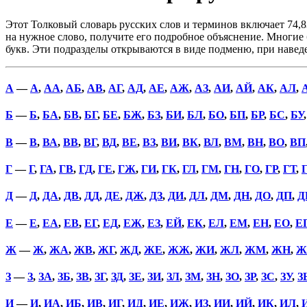
Этот Толковый словарь русских слов и терминов включает 74,8
на нужное слово, получите его подробное объяснение. Многие б
букв. Эти подразделы открываются в виде подменю, при наве
А
—
А
,
АА
,
АБ
,
АВ
,
АГ
,
АД
,
АЕ
,
АЖ
,
АЗ
,
АИ
,
АЙ
,
АК
,
АЛ
,
Б
—
Б
,
БА
,
БВ
,
БГ
,
БЕ
,
БЖ
,
БЗ
,
БИ
,
БЛ
,
БО
,
БП
,
БР
,
БС
,
БУ
В
—
В
,
ВА
,
ВВ
,
ВГ
,
ВД
,
ВЕ
,
ВЗ
,
ВИ
,
ВК
,
ВЛ
,
ВМ
,
ВН
,
ВО
,
ВП
Г
—
Г
,
ГА
,
ГВ
,
ГД
,
ГЕ
,
ГЖ
,
ГИ
,
ГК
,
ГЛ
,
ГМ
,
ГН
,
ГО
,
ГР
,
ГТ
,
Д
—
Д
,
ДА
,
ДВ
,
ДД
,
ДЕ
,
ДЖ
,
ДЗ
,
ДИ
,
ДЛ
,
ДМ
,
ДН
,
ДО
,
ДП
,
Д
Е
—
Е
,
ЕА
,
ЕВ
,
ЕГ
,
ЕД
,
ЕЖ
,
ЕЗ
,
ЕЙ
,
ЕК
,
ЕЛ
,
ЕМ
,
ЕН
,
ЕО
,
Е
Ж
—
Ж
,
ЖА
,
ЖВ
,
ЖГ
,
ЖД
,
ЖЕ
,
ЖЖ
,
ЖИ
,
ЖЛ
,
ЖМ
,
ЖН
,
Ж
З
—
З
,
ЗА
,
ЗБ
,
ЗВ
,
ЗГ
,
ЗД
,
ЗЕ
,
ЗИ
,
ЗЛ
,
ЗМ
,
ЗН
,
ЗО
,
ЗР
,
ЗС
,
ЗУ
,
З
И
—
И
,
ИА
,
ИБ
,
ИВ
,
ИГ
,
ИД
,
ИЕ
,
ИЖ
,
ИЗ
,
ИИ
,
ИЙ
,
ИК
,
ИЛ
,