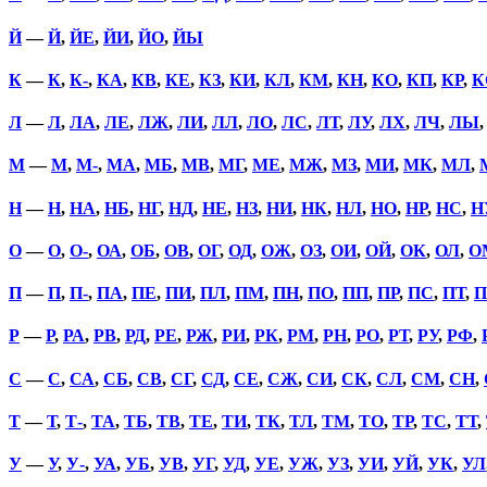
Й
—
Й
,
ЙЕ
,
ЙИ
,
ЙО
,
ЙЫ
К
—
К
,
К-
,
КА
,
КВ
,
КЕ
,
КЗ
,
КИ
,
КЛ
,
КМ
,
КН
,
КО
,
КП
,
КР
,
К
Л
—
Л
,
ЛА
,
ЛЕ
,
ЛЖ
,
ЛИ
,
ЛЛ
,
ЛО
,
ЛС
,
ЛТ
,
ЛУ
,
ЛХ
,
ЛЧ
,
ЛЫ
М
—
М
,
М-
,
МА
,
МБ
,
МВ
,
МГ
,
МЕ
,
МЖ
,
МЗ
,
МИ
,
МК
,
МЛ
,
Н
—
Н
,
НА
,
НБ
,
НГ
,
НД
,
НЕ
,
НЗ
,
НИ
,
НК
,
НЛ
,
НО
,
НР
,
НС
,
Н
О
—
О
,
О-
,
ОА
,
ОБ
,
ОВ
,
ОГ
,
ОД
,
ОЖ
,
ОЗ
,
ОИ
,
ОЙ
,
ОК
,
ОЛ
,
О
П
—
П
,
П-
,
ПА
,
ПЕ
,
ПИ
,
ПЛ
,
ПМ
,
ПН
,
ПО
,
ПП
,
ПР
,
ПС
,
ПТ
,
П
Р
—
Р
,
РА
,
РВ
,
РД
,
РЕ
,
РЖ
,
РИ
,
РК
,
РМ
,
РН
,
РО
,
РТ
,
РУ
,
РФ
,
С
—
С
,
СА
,
СБ
,
СВ
,
СГ
,
СД
,
СЕ
,
СЖ
,
СИ
,
СК
,
СЛ
,
СМ
,
СН
,
Т
—
Т
,
Т-
,
ТА
,
ТБ
,
ТВ
,
ТЕ
,
ТИ
,
ТК
,
ТЛ
,
ТМ
,
ТО
,
ТР
,
ТС
,
ТТ
,
У
—
У
,
У-
,
УА
,
УБ
,
УВ
,
УГ
,
УД
,
УЕ
,
УЖ
,
УЗ
,
УИ
,
УЙ
,
УК
,
УЛ