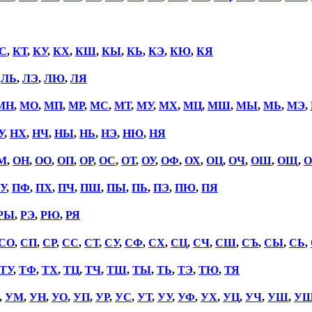
С
,
КТ
,
КУ
,
КХ
,
КШ
,
КЫ
,
КЬ
,
КЭ
,
КЮ
,
КЯ
,
ЛЬ
,
ЛЭ
,
ЛЮ
,
ЛЯ
МН
,
МО
,
МП
,
МР
,
МС
,
МТ
,
МУ
,
МХ
,
МЦ
,
МШ
,
МЫ
,
МЬ
,
МЭ
,
У
,
НХ
,
НЧ
,
НЫ
,
НЬ
,
НЭ
,
НЮ
,
НЯ
М
,
ОН
,
ОО
,
ОП
,
ОР
,
ОС
,
ОТ
,
ОУ
,
ОФ
,
ОХ
,
ОЦ
,
ОЧ
,
ОШ
,
ОЩ
,
О
У
,
ПФ
,
ПХ
,
ПЧ
,
ПШ
,
ПЫ
,
ПЬ
,
ПЭ
,
ПЮ
,
ПЯ
РЫ
,
РЭ
,
РЮ
,
РЯ
СО
,
СП
,
СР
,
СС
,
СТ
,
СУ
,
СФ
,
СХ
,
СЦ
,
СЧ
,
СШ
,
СЪ
,
СЫ
,
СЬ
,
ТУ
,
ТФ
,
ТХ
,
ТЦ
,
ТЧ
,
ТШ
,
ТЫ
,
ТЬ
,
ТЭ
,
ТЮ
,
ТЯ
,
УМ
,
УН
,
УО
,
УП
,
УР
,
УС
,
УТ
,
УУ
,
УФ
,
УХ
,
УЦ
,
УЧ
,
УШ
,
У