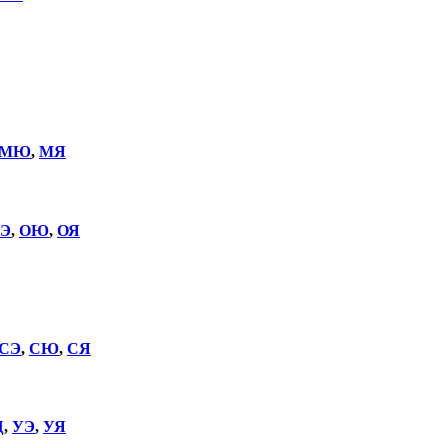
МЮ
,
МЯ
Э
,
ОЮ
,
ОЯ
СЭ
,
СЮ
,
СЯ
Щ
,
УЭ
,
УЯ