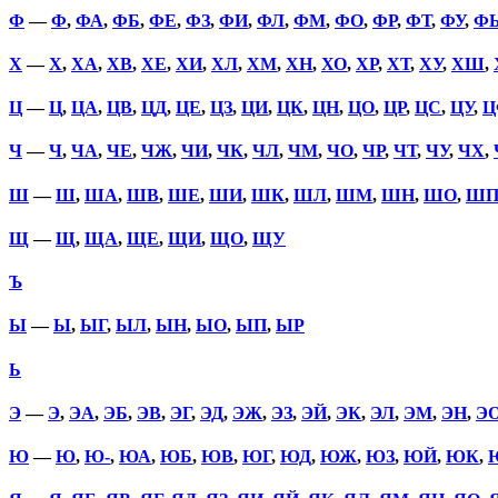
Ф
—
Ф
,
ФА
,
ФБ
,
ФЕ
,
ФЗ
,
ФИ
,
ФЛ
,
ФМ
,
ФО
,
ФР
,
ФТ
,
ФУ
,
Ф
Х
—
Х
,
ХА
,
ХВ
,
ХЕ
,
ХИ
,
ХЛ
,
ХМ
,
ХН
,
ХО
,
ХР
,
ХТ
,
ХУ
,
ХШ
,
Ц
—
Ц
,
ЦА
,
ЦВ
,
ЦД
,
ЦЕ
,
ЦЗ
,
ЦИ
,
ЦК
,
ЦН
,
ЦО
,
ЦР
,
ЦС
,
ЦУ
,
Ц
Ч
—
Ч
,
ЧА
,
ЧЕ
,
ЧЖ
,
ЧИ
,
ЧК
,
ЧЛ
,
ЧМ
,
ЧО
,
ЧР
,
ЧТ
,
ЧУ
,
ЧХ
,
Ш
—
Ш
,
ША
,
ШВ
,
ШЕ
,
ШИ
,
ШК
,
ШЛ
,
ШМ
,
ШН
,
ШО
,
Ш
Щ
—
Щ
,
ЩА
,
ЩЕ
,
ЩИ
,
ЩО
,
ЩУ
Ъ
Ы
—
Ы
,
ЫГ
,
ЫЛ
,
ЫН
,
ЫО
,
ЫП
,
ЫР
Ь
Э
—
Э
,
ЭА
,
ЭБ
,
ЭВ
,
ЭГ
,
ЭД
,
ЭЖ
,
ЭЗ
,
ЭЙ
,
ЭК
,
ЭЛ
,
ЭМ
,
ЭН
,
Э
Ю
—
Ю
,
Ю-
,
ЮА
,
ЮБ
,
ЮВ
,
ЮГ
,
ЮД
,
ЮЖ
,
ЮЗ
,
ЮЙ
,
ЮК
,