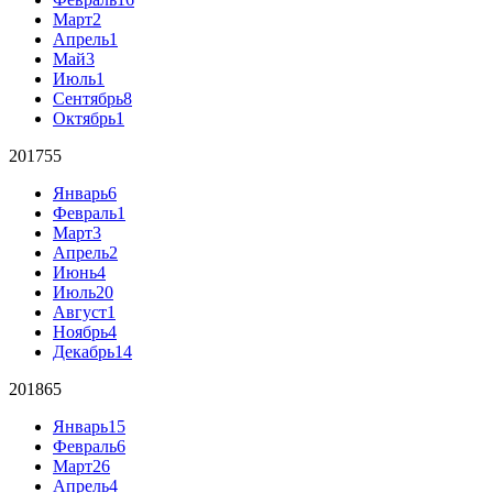
Март
2
Апрель
1
Май
3
Июль
1
Сентябрь
8
Октябрь
1
2017
55
Январь
6
Февраль
1
Март
3
Апрель
2
Июнь
4
Июль
20
Август
1
Ноябрь
4
Декабрь
14
2018
65
Январь
15
Февраль
6
Март
26
Апрель
4