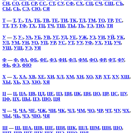
СН
,
СО
,
СП
,
СР
,
СС
,
СТ
,
СУ
,
СФ
,
СХ
,
СЦ
,
СЧ
,
СШ
,
СЪ
,
СЫ
,
СЬ
,
СЭ
,
СЮ
,
СЯ
Т
—
Т
,
Т-
,
ТА
,
ТБ
,
ТВ
,
ТЕ
,
ТИ
,
ТК
,
ТЛ
,
ТМ
,
ТО
,
ТР
,
ТС
,
ТТ
,
ТУ
,
ТФ
,
ТХ
,
ТЦ
,
ТЧ
,
ТШ
,
ТЫ
,
ТЬ
,
ТЭ
,
ТЮ
,
ТЯ
У
—
У
,
У-
,
УА
,
УБ
,
УВ
,
УГ
,
УД
,
УЕ
,
УЖ
,
УЗ
,
УИ
,
УЙ
,
УК
,
УЛ
,
УМ
,
УН
,
УО
,
УП
,
УР
,
УС
,
УТ
,
УУ
,
УФ
,
УХ
,
УЦ
,
УЧ
,
УШ
,
УЩ
,
УЭ
,
УЯ
Ф
—
Ф
,
ФА
,
ФБ
,
ФЕ
,
ФЗ
,
ФИ
,
ФЛ
,
ФМ
,
ФО
,
ФР
,
ФТ
,
ФУ
,
ФЬ
,
ФЭ
,
ФЮ
Х
—
Х
,
ХА
,
ХВ
,
ХЕ
,
ХИ
,
ХЛ
,
ХМ
,
ХН
,
ХО
,
ХР
,
ХТ
,
ХУ
,
ХШ
,
ХЫ
,
ХЬ
,
ХЭ
,
ХЮ
,
ХЯ
Ц
—
Ц
,
ЦА
,
ЦВ
,
ЦД
,
ЦЕ
,
ЦЗ
,
ЦИ
,
ЦК
,
ЦН
,
ЦО
,
ЦР
,
ЦС
,
ЦУ
,
ЦФ
,
ЦХ
,
ЦЫ
,
ЦЭ
,
ЦЮ
,
ЦЯ
Ч
—
Ч
,
ЧА
,
ЧЕ
,
ЧЖ
,
ЧИ
,
ЧК
,
ЧЛ
,
ЧМ
,
ЧО
,
ЧР
,
ЧТ
,
ЧУ
,
ЧХ
,
ЧЫ
,
ЧЬ
,
ЧЭ
,
ЧЮ
,
ЧЯ
Ш
—
Ш
,
ША
,
ШВ
,
ШЕ
,
ШИ
,
ШК
,
ШЛ
,
ШМ
,
ШН
,
ШО
,