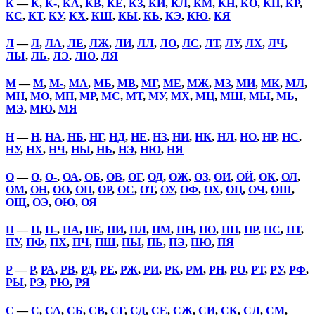
К
—
К
,
К-
,
КА
,
КВ
,
КЕ
,
КЗ
,
КИ
,
КЛ
,
КМ
,
КН
,
КО
,
КП
,
КР
,
КС
,
КТ
,
КУ
,
КХ
,
КШ
,
КЫ
,
КЬ
,
КЭ
,
КЮ
,
КЯ
Л
—
Л
,
ЛА
,
ЛЕ
,
ЛЖ
,
ЛИ
,
ЛЛ
,
ЛО
,
ЛС
,
ЛТ
,
ЛУ
,
ЛХ
,
ЛЧ
,
ЛЫ
,
ЛЬ
,
ЛЭ
,
ЛЮ
,
ЛЯ
М
—
М
,
М-
,
МА
,
МБ
,
МВ
,
МГ
,
МЕ
,
МЖ
,
МЗ
,
МИ
,
МК
,
МЛ
,
МН
,
МО
,
МП
,
МР
,
МС
,
МТ
,
МУ
,
МХ
,
МЦ
,
МШ
,
МЫ
,
МЬ
,
МЭ
,
МЮ
,
МЯ
Н
—
Н
,
НА
,
НБ
,
НГ
,
НД
,
НЕ
,
НЗ
,
НИ
,
НК
,
НЛ
,
НО
,
НР
,
НС
,
НУ
,
НХ
,
НЧ
,
НЫ
,
НЬ
,
НЭ
,
НЮ
,
НЯ
О
—
О
,
О-
,
ОА
,
ОБ
,
ОВ
,
ОГ
,
ОД
,
ОЖ
,
ОЗ
,
ОИ
,
ОЙ
,
ОК
,
ОЛ
,
ОМ
,
ОН
,
ОО
,
ОП
,
ОР
,
ОС
,
ОТ
,
ОУ
,
ОФ
,
ОХ
,
ОЦ
,
ОЧ
,
ОШ
,
ОЩ
,
ОЭ
,
ОЮ
,
ОЯ
П
—
П
,
П-
,
ПА
,
ПЕ
,
ПИ
,
ПЛ
,
ПМ
,
ПН
,
ПО
,
ПП
,
ПР
,
ПС
,
ПТ
,
ПУ
,
ПФ
,
ПХ
,
ПЧ
,
ПШ
,
ПЫ
,
ПЬ
,
ПЭ
,
ПЮ
,
ПЯ
Р
—
Р
,
РА
,
РВ
,
РД
,
РЕ
,
РЖ
,
РИ
,
РК
,
РМ
,
РН
,
РО
,
РТ
,
РУ
,
РФ
,
РЫ
,
РЭ
,
РЮ
,
РЯ
С
—
С
,
СА
,
СБ
,
СВ
,
СГ
,
СД
,
СЕ
,
СЖ
,
СИ
,
СК
,
СЛ
,
СМ
,