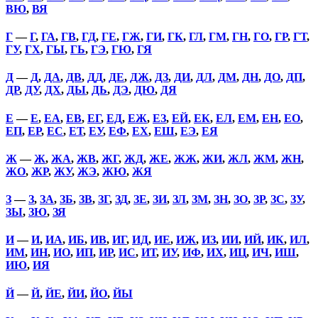
ВЮ
,
ВЯ
Г
—
Г
,
ГА
,
ГВ
,
ГД
,
ГЕ
,
ГЖ
,
ГИ
,
ГК
,
ГЛ
,
ГМ
,
ГН
,
ГО
,
ГР
,
ГТ
,
ГУ
,
ГХ
,
ГЫ
,
ГЬ
,
ГЭ
,
ГЮ
,
ГЯ
Д
—
Д
,
ДА
,
ДВ
,
ДД
,
ДЕ
,
ДЖ
,
ДЗ
,
ДИ
,
ДЛ
,
ДМ
,
ДН
,
ДО
,
ДП
,
ДР
,
ДУ
,
ДХ
,
ДЫ
,
ДЬ
,
ДЭ
,
ДЮ
,
ДЯ
Е
—
Е
,
ЕА
,
ЕВ
,
ЕГ
,
ЕД
,
ЕЖ
,
ЕЗ
,
ЕЙ
,
ЕК
,
ЕЛ
,
ЕМ
,
ЕН
,
ЕО
,
ЕП
,
ЕР
,
ЕС
,
ЕТ
,
ЕУ
,
ЕФ
,
ЕХ
,
ЕШ
,
ЕЭ
,
ЕЯ
Ж
—
Ж
,
ЖА
,
ЖВ
,
ЖГ
,
ЖД
,
ЖЕ
,
ЖЖ
,
ЖИ
,
ЖЛ
,
ЖМ
,
ЖН
,
ЖО
,
ЖР
,
ЖУ
,
ЖЭ
,
ЖЮ
,
ЖЯ
З
—
З
,
ЗА
,
ЗБ
,
ЗВ
,
ЗГ
,
ЗД
,
ЗЕ
,
ЗИ
,
ЗЛ
,
ЗМ
,
ЗН
,
ЗО
,
ЗР
,
ЗС
,
ЗУ
,
ЗЫ
,
ЗЮ
,
ЗЯ
И
—
И
,
ИА
,
ИБ
,
ИВ
,
ИГ
,
ИД
,
ИЕ
,
ИЖ
,
ИЗ
,
ИИ
,
ИЙ
,
ИК
,
ИЛ
,
ИМ
,
ИН
,
ИО
,
ИП
,
ИР
,
ИС
,
ИТ
,
ИУ
,
ИФ
,
ИХ
,
ИЦ
,
ИЧ
,
ИШ
,
ИЮ
,
ИЯ
Й
—
Й
,
ЙЕ
,
ЙИ
,
ЙО
,
ЙЫ