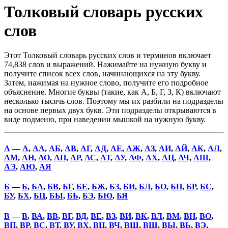
Толковый словарь русских
слов
Этот Толковый словарь русских слов и терминов включает
74,838 слов и выражений. Нажимайте на нужную букву и
получите список всех слов, начинающихся на эту букву.
Затем, нажимая на нужное слово, получите его подробное
объяснение. Многие буквы (такие, как А, Б, Г, З, К) включают
несколько тысячь слов. Поэтому мы их разбили на подразделы
на основе первых двух букв. Эти подразделы открываются в
виде подменю, при наведении мышкой на нужную букву.
А
—
А
,
АА
,
АБ
,
АВ
,
АГ
,
АД
,
АЕ
,
АЖ
,
АЗ
,
АИ
,
АЙ
,
АК
,
АЛ
,
АМ
,
АН
,
АО
,
АП
,
АР
,
АС
,
АТ
,
АУ
,
АФ
,
АХ
,
АЦ
,
АЧ
,
АШ
,
АЭ
,
АЮ
,
АЯ
Б
—
Б
,
БА
,
БВ
,
БГ
,
БЕ
,
БЖ
,
БЗ
,
БИ
,
БЛ
,
БО
,
БП
,
БР
,
БС
,
БУ
,
БХ
,
БЦ
,
БЫ
,
БЬ
,
БЭ
,
БЮ
,
БЯ
В
—
В
,
ВА
,
ВВ
,
ВГ
,
ВД
,
ВЕ
,
ВЗ
,
ВИ
,
ВК
,
ВЛ
,
ВМ
,
ВН
,
ВО
,
ВП
,
ВР
,
ВС
,
ВТ
,
ВУ
,
ВХ
,
ВЦ
,
ВЧ
,
ВШ
,
ВЩ
,
ВЫ
,
ВЬ
,
ВЭ
,