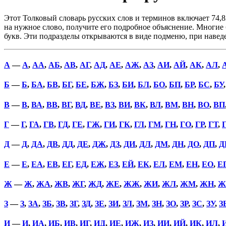
Этот Толковый словарь русских слов и терминов включает 74,8
на нужное слово, получите его подробное объяснение. Многие б
букв. Эти подразделы открываются в виде подменю, при наве
А
—
А
,
АА
,
АБ
,
АВ
,
АГ
,
АД
,
АЕ
,
АЖ
,
АЗ
,
АИ
,
АЙ
,
АК
,
АЛ
,
Б
—
Б
,
БА
,
БВ
,
БГ
,
БЕ
,
БЖ
,
БЗ
,
БИ
,
БЛ
,
БО
,
БП
,
БР
,
БС
,
БУ
В
—
В
,
ВА
,
ВВ
,
ВГ
,
ВД
,
ВЕ
,
ВЗ
,
ВИ
,
ВК
,
ВЛ
,
ВМ
,
ВН
,
ВО
,
ВП
Г
—
Г
,
ГА
,
ГВ
,
ГД
,
ГЕ
,
ГЖ
,
ГИ
,
ГК
,
ГЛ
,
ГМ
,
ГН
,
ГО
,
ГР
,
ГТ
,
Д
—
Д
,
ДА
,
ДВ
,
ДД
,
ДЕ
,
ДЖ
,
ДЗ
,
ДИ
,
ДЛ
,
ДМ
,
ДН
,
ДО
,
ДП
,
Д
Е
—
Е
,
ЕА
,
ЕВ
,
ЕГ
,
ЕД
,
ЕЖ
,
ЕЗ
,
ЕЙ
,
ЕК
,
ЕЛ
,
ЕМ
,
ЕН
,
ЕО
,
Е
Ж
—
Ж
,
ЖА
,
ЖВ
,
ЖГ
,
ЖД
,
ЖЕ
,
ЖЖ
,
ЖИ
,
ЖЛ
,
ЖМ
,
ЖН
,
Ж
З
—
З
,
ЗА
,
ЗБ
,
ЗВ
,
ЗГ
,
ЗД
,
ЗЕ
,
ЗИ
,
ЗЛ
,
ЗМ
,
ЗН
,
ЗО
,
ЗР
,
ЗС
,
ЗУ
,
З
И
—
И
,
ИА
,
ИБ
,
ИВ
,
ИГ
,
ИД
,
ИЕ
,
ИЖ
,
ИЗ
,
ИИ
,
ИЙ
,
ИК
,
ИЛ
,