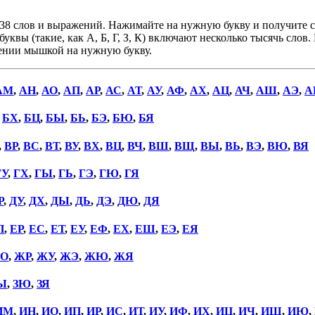
38 слов и выражений. Нажимайте на нужную букву и получите сп
уквы (такие, как А, Б, Г, З, К) включают несколько тысячь слов
дении мышкой на нужную букву.
АМ
,
АН
,
АО
,
АП
,
АР
,
АС
,
АТ
,
АУ
,
АФ
,
АХ
,
АЦ
,
АЧ
,
АШ
,
АЭ
,
А
,
БХ
,
БЦ
,
БЫ
,
БЬ
,
БЭ
,
БЮ
,
БЯ
,
ВР
,
ВС
,
ВТ
,
ВУ
,
ВХ
,
ВЦ
,
ВЧ
,
ВШ
,
ВЩ
,
ВЫ
,
ВЬ
,
ВЭ
,
ВЮ
,
ВЯ
ГУ
,
ГХ
,
ГЫ
,
ГЬ
,
ГЭ
,
ГЮ
,
ГЯ
Р
,
ДУ
,
ДХ
,
ДЫ
,
ДЬ
,
ДЭ
,
ДЮ
,
ДЯ
П
,
ЕР
,
ЕС
,
ЕТ
,
ЕУ
,
ЕФ
,
ЕХ
,
ЕШ
,
ЕЭ
,
ЕЯ
О
,
ЖР
,
ЖУ
,
ЖЭ
,
ЖЮ
,
ЖЯ
Ы
,
ЗЮ
,
ЗЯ
ИМ
,
ИН
,
ИО
,
ИП
,
ИР
,
ИС
,
ИТ
,
ИУ
,
ИФ
,
ИХ
,
ИЦ
,
ИЧ
,
ИШ
,
ИЮ
,