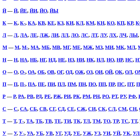
Й
—
Й
,
ЙЕ
,
ЙИ
,
ЙО
,
ЙЫ
К
—
К
,
К-
,
КА
,
КВ
,
КЕ
,
КЗ
,
КИ
,
КЛ
,
КМ
,
КН
,
КО
,
КП
,
КР
,
К
Л
—
Л
,
ЛА
,
ЛЕ
,
ЛЖ
,
ЛИ
,
ЛЛ
,
ЛО
,
ЛС
,
ЛТ
,
ЛУ
,
ЛХ
,
ЛЧ
,
ЛЫ
М
—
М
,
М-
,
МА
,
МБ
,
МВ
,
МГ
,
МЕ
,
МЖ
,
МЗ
,
МИ
,
МК
,
МЛ
,
Н
—
Н
,
НА
,
НБ
,
НГ
,
НД
,
НЕ
,
НЗ
,
НИ
,
НК
,
НЛ
,
НО
,
НР
,
НС
,
Н
О
—
О
,
О-
,
ОА
,
ОБ
,
ОВ
,
ОГ
,
ОД
,
ОЖ
,
ОЗ
,
ОИ
,
ОЙ
,
ОК
,
ОЛ
,
О
П
—
П
,
П-
,
ПА
,
ПЕ
,
ПИ
,
ПЛ
,
ПМ
,
ПН
,
ПО
,
ПП
,
ПР
,
ПС
,
ПТ
,
П
Р
—
Р
,
РА
,
РВ
,
РД
,
РЕ
,
РЖ
,
РИ
,
РК
,
РМ
,
РН
,
РО
,
РТ
,
РУ
,
РФ
,
С
—
С
,
СА
,
СБ
,
СВ
,
СГ
,
СД
,
СЕ
,
СЖ
,
СИ
,
СК
,
СЛ
,
СМ
,
СН
,
Т
—
Т
,
Т-
,
ТА
,
ТБ
,
ТВ
,
ТЕ
,
ТИ
,
ТК
,
ТЛ
,
ТМ
,
ТО
,
ТР
,
ТС
,
ТТ
,
У
—
У
,
У-
,
УА
,
УБ
,
УВ
,
УГ
,
УД
,
УЕ
,
УЖ
,
УЗ
,
УИ
,
УЙ
,
УК
,
УЛ