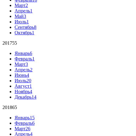
Март
2
Апрель
1
Май
3
Июль
1
Сентябрь
8
Октябрь
1
2017
55
Январь
6
Февраль
1
Март
3
Апрель
2
Июнь
4
Июль
20
Август
1
Ноябрь
4
Декабрь
14
2018
65
Январь
15
Февраль
6
Март
26
Апрель
4