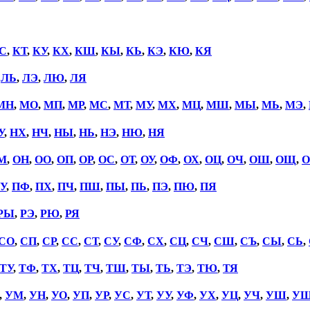
С
,
КТ
,
КУ
,
КХ
,
КШ
,
КЫ
,
КЬ
,
КЭ
,
КЮ
,
КЯ
,
ЛЬ
,
ЛЭ
,
ЛЮ
,
ЛЯ
МН
,
МО
,
МП
,
МР
,
МС
,
МТ
,
МУ
,
МХ
,
МЦ
,
МШ
,
МЫ
,
МЬ
,
МЭ
,
У
,
НХ
,
НЧ
,
НЫ
,
НЬ
,
НЭ
,
НЮ
,
НЯ
М
,
ОН
,
ОО
,
ОП
,
ОР
,
ОС
,
ОТ
,
ОУ
,
ОФ
,
ОХ
,
ОЦ
,
ОЧ
,
ОШ
,
ОЩ
,
О
У
,
ПФ
,
ПХ
,
ПЧ
,
ПШ
,
ПЫ
,
ПЬ
,
ПЭ
,
ПЮ
,
ПЯ
РЫ
,
РЭ
,
РЮ
,
РЯ
СО
,
СП
,
СР
,
СС
,
СТ
,
СУ
,
СФ
,
СХ
,
СЦ
,
СЧ
,
СШ
,
СЪ
,
СЫ
,
СЬ
,
ТУ
,
ТФ
,
ТХ
,
ТЦ
,
ТЧ
,
ТШ
,
ТЫ
,
ТЬ
,
ТЭ
,
ТЮ
,
ТЯ
,
УМ
,
УН
,
УО
,
УП
,
УР
,
УС
,
УТ
,
УУ
,
УФ
,
УХ
,
УЦ
,
УЧ
,
УШ
,
У