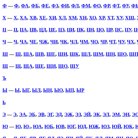
Ф
—
Ф
,
ФА
,
ФБ
,
ФЕ
,
ФЗ
,
ФИ
,
ФЛ
,
ФМ
,
ФО
,
ФР
,
ФТ
,
ФУ
,
Ф
Х
—
Х
,
ХА
,
ХВ
,
ХЕ
,
ХИ
,
ХЛ
,
ХМ
,
ХН
,
ХО
,
ХР
,
ХТ
,
ХУ
,
ХШ
,
Ц
—
Ц
,
ЦА
,
ЦВ
,
ЦД
,
ЦЕ
,
ЦЗ
,
ЦИ
,
ЦК
,
ЦН
,
ЦО
,
ЦР
,
ЦС
,
ЦУ
,
Ц
Ч
—
Ч
,
ЧА
,
ЧЕ
,
ЧЖ
,
ЧИ
,
ЧК
,
ЧЛ
,
ЧМ
,
ЧО
,
ЧР
,
ЧТ
,
ЧУ
,
ЧХ
,
Ш
—
Ш
,
ША
,
ШВ
,
ШЕ
,
ШИ
,
ШК
,
ШЛ
,
ШМ
,
ШН
,
ШО
,
Ш
Щ
—
Щ
,
ЩА
,
ЩЕ
,
ЩИ
,
ЩО
,
ЩУ
Ъ
Ы
—
Ы
,
ЫГ
,
ЫЛ
,
ЫН
,
ЫО
,
ЫП
,
ЫР
Ь
Э
—
Э
,
ЭА
,
ЭБ
,
ЭВ
,
ЭГ
,
ЭД
,
ЭЖ
,
ЭЗ
,
ЭЙ
,
ЭК
,
ЭЛ
,
ЭМ
,
ЭН
,
Э
Ю
—
Ю
,
Ю-
,
ЮА
,
ЮБ
,
ЮВ
,
ЮГ
,
ЮД
,
ЮЖ
,
ЮЗ
,
ЮЙ
,
ЮК
,