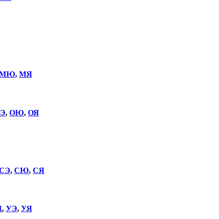
МЮ
,
МЯ
Э
,
ОЮ
,
ОЯ
СЭ
,
СЮ
,
СЯ
Щ
,
УЭ
,
УЯ