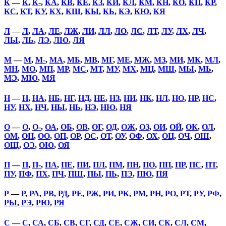
К
—
К
,
К-
,
КА
,
КВ
,
КЕ
,
КЗ
,
КИ
,
КЛ
,
КМ
,
КН
,
КО
,
КП
,
КР
,
КС
,
КТ
,
КУ
,
КХ
,
КШ
,
КЫ
,
КЬ
,
КЭ
,
КЮ
,
КЯ
Л
—
Л
,
ЛА
,
ЛЕ
,
ЛЖ
,
ЛИ
,
ЛЛ
,
ЛО
,
ЛС
,
ЛТ
,
ЛУ
,
ЛХ
,
ЛЧ
,
ЛЫ
,
ЛЬ
,
ЛЭ
,
ЛЮ
,
ЛЯ
М
—
М
,
М-
,
МА
,
МБ
,
МВ
,
МГ
,
МЕ
,
МЖ
,
МЗ
,
МИ
,
МК
,
МЛ
,
МН
,
МО
,
МП
,
МР
,
МС
,
МТ
,
МУ
,
МХ
,
МЦ
,
МШ
,
МЫ
,
МЬ
,
МЭ
,
МЮ
,
МЯ
Н
—
Н
,
НА
,
НБ
,
НГ
,
НД
,
НЕ
,
НЗ
,
НИ
,
НК
,
НЛ
,
НО
,
НР
,
НС
,
НУ
,
НХ
,
НЧ
,
НЫ
,
НЬ
,
НЭ
,
НЮ
,
НЯ
О
—
О
,
О-
,
ОА
,
ОБ
,
ОВ
,
ОГ
,
ОД
,
ОЖ
,
ОЗ
,
ОИ
,
ОЙ
,
ОК
,
ОЛ
,
ОМ
,
ОН
,
ОО
,
ОП
,
ОР
,
ОС
,
ОТ
,
ОУ
,
ОФ
,
ОХ
,
ОЦ
,
ОЧ
,
ОШ
,
ОЩ
,
ОЭ
,
ОЮ
,
ОЯ
П
—
П
,
П-
,
ПА
,
ПЕ
,
ПИ
,
ПЛ
,
ПМ
,
ПН
,
ПО
,
ПП
,
ПР
,
ПС
,
ПТ
,
ПУ
,
ПФ
,
ПХ
,
ПЧ
,
ПШ
,
ПЫ
,
ПЬ
,
ПЭ
,
ПЮ
,
ПЯ
Р
—
Р
,
РА
,
РВ
,
РД
,
РЕ
,
РЖ
,
РИ
,
РК
,
РМ
,
РН
,
РО
,
РТ
,
РУ
,
РФ
,
РЫ
,
РЭ
,
РЮ
,
РЯ
С
—
С
,
СА
,
СБ
,
СВ
,
СГ
,
СД
,
СЕ
,
СЖ
,
СИ
,
СК
,
СЛ
,
СМ
,