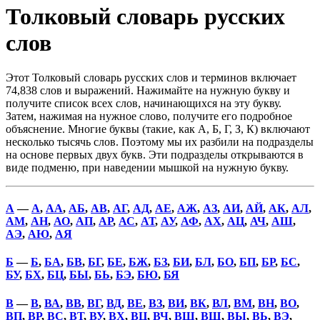
Толковый словарь русских
слов
Этот Толковый словарь русских слов и терминов включает
74,838 слов и выражений. Нажимайте на нужную букву и
получите список всех слов, начинающихся на эту букву.
Затем, нажимая на нужное слово, получите его подробное
объяснение. Многие буквы (такие, как А, Б, Г, З, К) включают
несколько тысячь слов. Поэтому мы их разбили на подразделы
на основе первых двух букв. Эти подразделы открываются в
виде подменю, при наведении мышкой на нужную букву.
А
—
А
,
АА
,
АБ
,
АВ
,
АГ
,
АД
,
АЕ
,
АЖ
,
АЗ
,
АИ
,
АЙ
,
АК
,
АЛ
,
АМ
,
АН
,
АО
,
АП
,
АР
,
АС
,
АТ
,
АУ
,
АФ
,
АХ
,
АЦ
,
АЧ
,
АШ
,
АЭ
,
АЮ
,
АЯ
Б
—
Б
,
БА
,
БВ
,
БГ
,
БЕ
,
БЖ
,
БЗ
,
БИ
,
БЛ
,
БО
,
БП
,
БР
,
БС
,
БУ
,
БХ
,
БЦ
,
БЫ
,
БЬ
,
БЭ
,
БЮ
,
БЯ
В
—
В
,
ВА
,
ВВ
,
ВГ
,
ВД
,
ВЕ
,
ВЗ
,
ВИ
,
ВК
,
ВЛ
,
ВМ
,
ВН
,
ВО
,
ВП
,
ВР
,
ВС
,
ВТ
,
ВУ
,
ВХ
,
ВЦ
,
ВЧ
,
ВШ
,
ВЩ
,
ВЫ
,
ВЬ
,
ВЭ
,