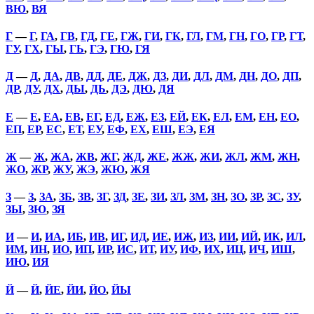
ВЮ
,
ВЯ
Г
—
Г
,
ГА
,
ГВ
,
ГД
,
ГЕ
,
ГЖ
,
ГИ
,
ГК
,
ГЛ
,
ГМ
,
ГН
,
ГО
,
ГР
,
ГТ
,
ГУ
,
ГХ
,
ГЫ
,
ГЬ
,
ГЭ
,
ГЮ
,
ГЯ
Д
—
Д
,
ДА
,
ДВ
,
ДД
,
ДЕ
,
ДЖ
,
ДЗ
,
ДИ
,
ДЛ
,
ДМ
,
ДН
,
ДО
,
ДП
,
ДР
,
ДУ
,
ДХ
,
ДЫ
,
ДЬ
,
ДЭ
,
ДЮ
,
ДЯ
Е
—
Е
,
ЕА
,
ЕВ
,
ЕГ
,
ЕД
,
ЕЖ
,
ЕЗ
,
ЕЙ
,
ЕК
,
ЕЛ
,
ЕМ
,
ЕН
,
ЕО
,
ЕП
,
ЕР
,
ЕС
,
ЕТ
,
ЕУ
,
ЕФ
,
ЕХ
,
ЕШ
,
ЕЭ
,
ЕЯ
Ж
—
Ж
,
ЖА
,
ЖВ
,
ЖГ
,
ЖД
,
ЖЕ
,
ЖЖ
,
ЖИ
,
ЖЛ
,
ЖМ
,
ЖН
,
ЖО
,
ЖР
,
ЖУ
,
ЖЭ
,
ЖЮ
,
ЖЯ
З
—
З
,
ЗА
,
ЗБ
,
ЗВ
,
ЗГ
,
ЗД
,
ЗЕ
,
ЗИ
,
ЗЛ
,
ЗМ
,
ЗН
,
ЗО
,
ЗР
,
ЗС
,
ЗУ
,
ЗЫ
,
ЗЮ
,
ЗЯ
И
—
И
,
ИА
,
ИБ
,
ИВ
,
ИГ
,
ИД
,
ИЕ
,
ИЖ
,
ИЗ
,
ИИ
,
ИЙ
,
ИК
,
ИЛ
,
ИМ
,
ИН
,
ИО
,
ИП
,
ИР
,
ИС
,
ИТ
,
ИУ
,
ИФ
,
ИХ
,
ИЦ
,
ИЧ
,
ИШ
,
ИЮ
,
ИЯ
Й
—
Й
,
ЙЕ
,
ЙИ
,
ЙО
,
ЙЫ