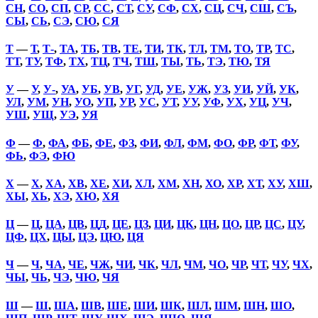
СН
,
СО
,
СП
,
СР
,
СС
,
СТ
,
СУ
,
СФ
,
СХ
,
СЦ
,
СЧ
,
СШ
,
СЪ
,
СЫ
,
СЬ
,
СЭ
,
СЮ
,
СЯ
Т
—
Т
,
Т-
,
ТА
,
ТБ
,
ТВ
,
ТЕ
,
ТИ
,
ТК
,
ТЛ
,
ТМ
,
ТО
,
ТР
,
ТС
,
ТТ
,
ТУ
,
ТФ
,
ТХ
,
ТЦ
,
ТЧ
,
ТШ
,
ТЫ
,
ТЬ
,
ТЭ
,
ТЮ
,
ТЯ
У
—
У
,
У-
,
УА
,
УБ
,
УВ
,
УГ
,
УД
,
УЕ
,
УЖ
,
УЗ
,
УИ
,
УЙ
,
УК
,
УЛ
,
УМ
,
УН
,
УО
,
УП
,
УР
,
УС
,
УТ
,
УУ
,
УФ
,
УХ
,
УЦ
,
УЧ
,
УШ
,
УЩ
,
УЭ
,
УЯ
Ф
—
Ф
,
ФА
,
ФБ
,
ФЕ
,
ФЗ
,
ФИ
,
ФЛ
,
ФМ
,
ФО
,
ФР
,
ФТ
,
ФУ
,
ФЬ
,
ФЭ
,
ФЮ
Х
—
Х
,
ХА
,
ХВ
,
ХЕ
,
ХИ
,
ХЛ
,
ХМ
,
ХН
,
ХО
,
ХР
,
ХТ
,
ХУ
,
ХШ
,
ХЫ
,
ХЬ
,
ХЭ
,
ХЮ
,
ХЯ
Ц
—
Ц
,
ЦА
,
ЦВ
,
ЦД
,
ЦЕ
,
ЦЗ
,
ЦИ
,
ЦК
,
ЦН
,
ЦО
,
ЦР
,
ЦС
,
ЦУ
,
ЦФ
,
ЦХ
,
ЦЫ
,
ЦЭ
,
ЦЮ
,
ЦЯ
Ч
—
Ч
,
ЧА
,
ЧЕ
,
ЧЖ
,
ЧИ
,
ЧК
,
ЧЛ
,
ЧМ
,
ЧО
,
ЧР
,
ЧТ
,
ЧУ
,
ЧХ
,
ЧЫ
,
ЧЬ
,
ЧЭ
,
ЧЮ
,
ЧЯ
Ш
—
Ш
,
ША
,
ШВ
,
ШЕ
,
ШИ
,
ШК
,
ШЛ
,
ШМ
,
ШН
,
ШО
,