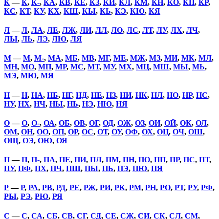
К
—
К
,
К-
,
КА
,
КВ
,
КЕ
,
КЗ
,
КИ
,
КЛ
,
КМ
,
КН
,
КО
,
КП
,
КР
,
КС
,
КТ
,
КУ
,
КХ
,
КШ
,
КЫ
,
КЬ
,
КЭ
,
КЮ
,
КЯ
Л
—
Л
,
ЛА
,
ЛЕ
,
ЛЖ
,
ЛИ
,
ЛЛ
,
ЛО
,
ЛС
,
ЛТ
,
ЛУ
,
ЛХ
,
ЛЧ
,
ЛЫ
,
ЛЬ
,
ЛЭ
,
ЛЮ
,
ЛЯ
М
—
М
,
М-
,
МА
,
МБ
,
МВ
,
МГ
,
МЕ
,
МЖ
,
МЗ
,
МИ
,
МК
,
МЛ
,
МН
,
МО
,
МП
,
МР
,
МС
,
МТ
,
МУ
,
МХ
,
МЦ
,
МШ
,
МЫ
,
МЬ
,
МЭ
,
МЮ
,
МЯ
Н
—
Н
,
НА
,
НБ
,
НГ
,
НД
,
НЕ
,
НЗ
,
НИ
,
НК
,
НЛ
,
НО
,
НР
,
НС
,
НУ
,
НХ
,
НЧ
,
НЫ
,
НЬ
,
НЭ
,
НЮ
,
НЯ
О
—
О
,
О-
,
ОА
,
ОБ
,
ОВ
,
ОГ
,
ОД
,
ОЖ
,
ОЗ
,
ОИ
,
ОЙ
,
ОК
,
ОЛ
,
ОМ
,
ОН
,
ОО
,
ОП
,
ОР
,
ОС
,
ОТ
,
ОУ
,
ОФ
,
ОХ
,
ОЦ
,
ОЧ
,
ОШ
,
ОЩ
,
ОЭ
,
ОЮ
,
ОЯ
П
—
П
,
П-
,
ПА
,
ПЕ
,
ПИ
,
ПЛ
,
ПМ
,
ПН
,
ПО
,
ПП
,
ПР
,
ПС
,
ПТ
,
ПУ
,
ПФ
,
ПХ
,
ПЧ
,
ПШ
,
ПЫ
,
ПЬ
,
ПЭ
,
ПЮ
,
ПЯ
Р
—
Р
,
РА
,
РВ
,
РД
,
РЕ
,
РЖ
,
РИ
,
РК
,
РМ
,
РН
,
РО
,
РТ
,
РУ
,
РФ
,
РЫ
,
РЭ
,
РЮ
,
РЯ
С
—
С
,
СА
,
СБ
,
СВ
,
СГ
,
СД
,
СЕ
,
СЖ
,
СИ
,
СК
,
СЛ
,
СМ
,