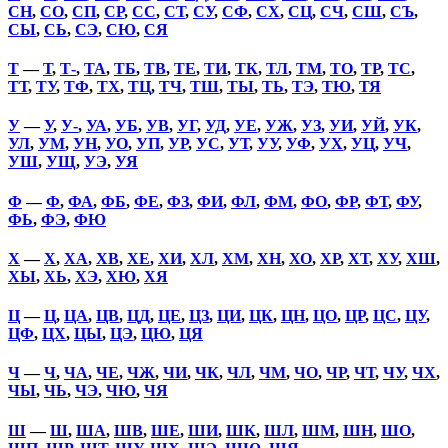
СН
,
СО
,
СП
,
СР
,
СС
,
СТ
,
СУ
,
СФ
,
СХ
,
СЦ
,
СЧ
,
СШ
,
СЪ
,
СЫ
,
СЬ
,
СЭ
,
СЮ
,
СЯ
Т
—
Т
,
Т-
,
ТА
,
ТБ
,
ТВ
,
ТЕ
,
ТИ
,
ТК
,
ТЛ
,
ТМ
,
ТО
,
ТР
,
ТС
,
ТТ
,
ТУ
,
ТФ
,
ТХ
,
ТЦ
,
ТЧ
,
ТШ
,
ТЫ
,
ТЬ
,
ТЭ
,
ТЮ
,
ТЯ
У
—
У
,
У-
,
УА
,
УБ
,
УВ
,
УГ
,
УД
,
УЕ
,
УЖ
,
УЗ
,
УИ
,
УЙ
,
УК
,
УЛ
,
УМ
,
УН
,
УО
,
УП
,
УР
,
УС
,
УТ
,
УУ
,
УФ
,
УХ
,
УЦ
,
УЧ
,
УШ
,
УЩ
,
УЭ
,
УЯ
Ф
—
Ф
,
ФА
,
ФБ
,
ФЕ
,
ФЗ
,
ФИ
,
ФЛ
,
ФМ
,
ФО
,
ФР
,
ФТ
,
ФУ
,
ФЬ
,
ФЭ
,
ФЮ
Х
—
Х
,
ХА
,
ХВ
,
ХЕ
,
ХИ
,
ХЛ
,
ХМ
,
ХН
,
ХО
,
ХР
,
ХТ
,
ХУ
,
ХШ
,
ХЫ
,
ХЬ
,
ХЭ
,
ХЮ
,
ХЯ
Ц
—
Ц
,
ЦА
,
ЦВ
,
ЦД
,
ЦЕ
,
ЦЗ
,
ЦИ
,
ЦК
,
ЦН
,
ЦО
,
ЦР
,
ЦС
,
ЦУ
,
ЦФ
,
ЦХ
,
ЦЫ
,
ЦЭ
,
ЦЮ
,
ЦЯ
Ч
—
Ч
,
ЧА
,
ЧЕ
,
ЧЖ
,
ЧИ
,
ЧК
,
ЧЛ
,
ЧМ
,
ЧО
,
ЧР
,
ЧТ
,
ЧУ
,
ЧХ
,
ЧЫ
,
ЧЬ
,
ЧЭ
,
ЧЮ
,
ЧЯ
Ш
—
Ш
,
ША
,
ШВ
,
ШЕ
,
ШИ
,
ШК
,
ШЛ
,
ШМ
,
ШН
,
ШО
,