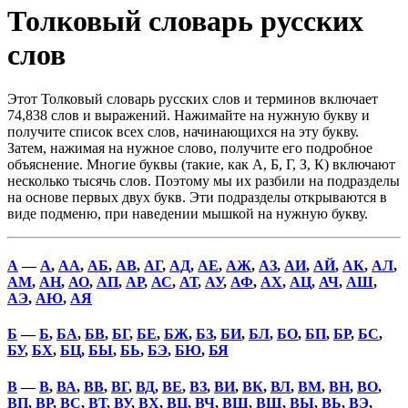
Толковый словарь русских
слов
Этот Толковый словарь русских слов и терминов включает
74,838 слов и выражений. Нажимайте на нужную букву и
получите список всех слов, начинающихся на эту букву.
Затем, нажимая на нужное слово, получите его подробное
объяснение. Многие буквы (такие, как А, Б, Г, З, К) включают
несколько тысячь слов. Поэтому мы их разбили на подразделы
на основе первых двух букв. Эти подразделы открываются в
виде подменю, при наведении мышкой на нужную букву.
А
—
А
,
АА
,
АБ
,
АВ
,
АГ
,
АД
,
АЕ
,
АЖ
,
АЗ
,
АИ
,
АЙ
,
АК
,
АЛ
,
АМ
,
АН
,
АО
,
АП
,
АР
,
АС
,
АТ
,
АУ
,
АФ
,
АХ
,
АЦ
,
АЧ
,
АШ
,
АЭ
,
АЮ
,
АЯ
Б
—
Б
,
БА
,
БВ
,
БГ
,
БЕ
,
БЖ
,
БЗ
,
БИ
,
БЛ
,
БО
,
БП
,
БР
,
БС
,
БУ
,
БХ
,
БЦ
,
БЫ
,
БЬ
,
БЭ
,
БЮ
,
БЯ
В
—
В
,
ВА
,
ВВ
,
ВГ
,
ВД
,
ВЕ
,
ВЗ
,
ВИ
,
ВК
,
ВЛ
,
ВМ
,
ВН
,
ВО
,
ВП
,
ВР
,
ВС
,
ВТ
,
ВУ
,
ВХ
,
ВЦ
,
ВЧ
,
ВШ
,
ВЩ
,
ВЫ
,
ВЬ
,
ВЭ
,