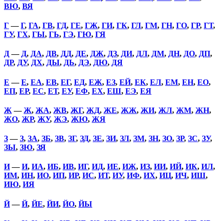
ВЮ
,
ВЯ
Г
—
Г
,
ГА
,
ГВ
,
ГД
,
ГЕ
,
ГЖ
,
ГИ
,
ГК
,
ГЛ
,
ГМ
,
ГН
,
ГО
,
ГР
,
ГТ
,
ГУ
,
ГХ
,
ГЫ
,
ГЬ
,
ГЭ
,
ГЮ
,
ГЯ
Д
—
Д
,
ДА
,
ДВ
,
ДД
,
ДЕ
,
ДЖ
,
ДЗ
,
ДИ
,
ДЛ
,
ДМ
,
ДН
,
ДО
,
ДП
,
ДР
,
ДУ
,
ДХ
,
ДЫ
,
ДЬ
,
ДЭ
,
ДЮ
,
ДЯ
Е
—
Е
,
ЕА
,
ЕВ
,
ЕГ
,
ЕД
,
ЕЖ
,
ЕЗ
,
ЕЙ
,
ЕК
,
ЕЛ
,
ЕМ
,
ЕН
,
ЕО
,
ЕП
,
ЕР
,
ЕС
,
ЕТ
,
ЕУ
,
ЕФ
,
ЕХ
,
ЕШ
,
ЕЭ
,
ЕЯ
Ж
—
Ж
,
ЖА
,
ЖВ
,
ЖГ
,
ЖД
,
ЖЕ
,
ЖЖ
,
ЖИ
,
ЖЛ
,
ЖМ
,
ЖН
,
ЖО
,
ЖР
,
ЖУ
,
ЖЭ
,
ЖЮ
,
ЖЯ
З
—
З
,
ЗА
,
ЗБ
,
ЗВ
,
ЗГ
,
ЗД
,
ЗЕ
,
ЗИ
,
ЗЛ
,
ЗМ
,
ЗН
,
ЗО
,
ЗР
,
ЗС
,
ЗУ
,
ЗЫ
,
ЗЮ
,
ЗЯ
И
—
И
,
ИА
,
ИБ
,
ИВ
,
ИГ
,
ИД
,
ИЕ
,
ИЖ
,
ИЗ
,
ИИ
,
ИЙ
,
ИК
,
ИЛ
,
ИМ
,
ИН
,
ИО
,
ИП
,
ИР
,
ИС
,
ИТ
,
ИУ
,
ИФ
,
ИХ
,
ИЦ
,
ИЧ
,
ИШ
,
ИЮ
,
ИЯ
Й
—
Й
,
ЙЕ
,
ЙИ
,
ЙО
,
ЙЫ