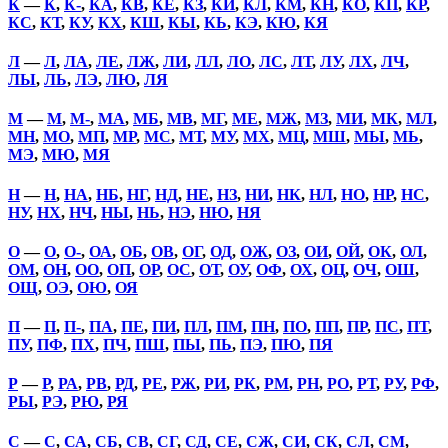
К
—
К
,
К-
,
КА
,
КВ
,
КЕ
,
КЗ
,
КИ
,
КЛ
,
КМ
,
КН
,
КО
,
КП
,
КР
,
КС
,
КТ
,
КУ
,
КХ
,
КШ
,
КЫ
,
КЬ
,
КЭ
,
КЮ
,
КЯ
Л
—
Л
,
ЛА
,
ЛЕ
,
ЛЖ
,
ЛИ
,
ЛЛ
,
ЛО
,
ЛС
,
ЛТ
,
ЛУ
,
ЛХ
,
ЛЧ
,
ЛЫ
,
ЛЬ
,
ЛЭ
,
ЛЮ
,
ЛЯ
М
—
М
,
М-
,
МА
,
МБ
,
МВ
,
МГ
,
МЕ
,
МЖ
,
МЗ
,
МИ
,
МК
,
МЛ
,
МН
,
МО
,
МП
,
МР
,
МС
,
МТ
,
МУ
,
МХ
,
МЦ
,
МШ
,
МЫ
,
МЬ
,
МЭ
,
МЮ
,
МЯ
Н
—
Н
,
НА
,
НБ
,
НГ
,
НД
,
НЕ
,
НЗ
,
НИ
,
НК
,
НЛ
,
НО
,
НР
,
НС
,
НУ
,
НХ
,
НЧ
,
НЫ
,
НЬ
,
НЭ
,
НЮ
,
НЯ
О
—
О
,
О-
,
ОА
,
ОБ
,
ОВ
,
ОГ
,
ОД
,
ОЖ
,
ОЗ
,
ОИ
,
ОЙ
,
ОК
,
ОЛ
,
ОМ
,
ОН
,
ОО
,
ОП
,
ОР
,
ОС
,
ОТ
,
ОУ
,
ОФ
,
ОХ
,
ОЦ
,
ОЧ
,
ОШ
,
ОЩ
,
ОЭ
,
ОЮ
,
ОЯ
П
—
П
,
П-
,
ПА
,
ПЕ
,
ПИ
,
ПЛ
,
ПМ
,
ПН
,
ПО
,
ПП
,
ПР
,
ПС
,
ПТ
,
ПУ
,
ПФ
,
ПХ
,
ПЧ
,
ПШ
,
ПЫ
,
ПЬ
,
ПЭ
,
ПЮ
,
ПЯ
Р
—
Р
,
РА
,
РВ
,
РД
,
РЕ
,
РЖ
,
РИ
,
РК
,
РМ
,
РН
,
РО
,
РТ
,
РУ
,
РФ
,
РЫ
,
РЭ
,
РЮ
,
РЯ
С
—
С
,
СА
,
СБ
,
СВ
,
СГ
,
СД
,
СЕ
,
СЖ
,
СИ
,
СК
,
СЛ
,
СМ
,