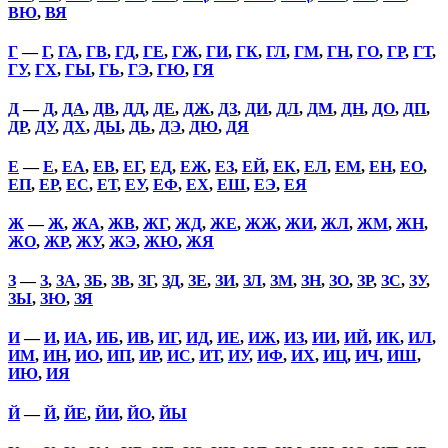
ВЮ
,
ВЯ
Г
—
Г
,
ГА
,
ГВ
,
ГД
,
ГЕ
,
ГЖ
,
ГИ
,
ГК
,
ГЛ
,
ГМ
,
ГН
,
ГО
,
ГР
,
ГТ
,
ГУ
,
ГХ
,
ГЫ
,
ГЬ
,
ГЭ
,
ГЮ
,
ГЯ
Д
—
Д
,
ДА
,
ДВ
,
ДД
,
ДЕ
,
ДЖ
,
ДЗ
,
ДИ
,
ДЛ
,
ДМ
,
ДН
,
ДО
,
ДП
,
ДР
,
ДУ
,
ДХ
,
ДЫ
,
ДЬ
,
ДЭ
,
ДЮ
,
ДЯ
Е
—
Е
,
ЕА
,
ЕВ
,
ЕГ
,
ЕД
,
ЕЖ
,
ЕЗ
,
ЕЙ
,
ЕК
,
ЕЛ
,
ЕМ
,
ЕН
,
ЕО
,
ЕП
,
ЕР
,
ЕС
,
ЕТ
,
ЕУ
,
ЕФ
,
ЕХ
,
ЕШ
,
ЕЭ
,
ЕЯ
Ж
—
Ж
,
ЖА
,
ЖВ
,
ЖГ
,
ЖД
,
ЖЕ
,
ЖЖ
,
ЖИ
,
ЖЛ
,
ЖМ
,
ЖН
,
ЖО
,
ЖР
,
ЖУ
,
ЖЭ
,
ЖЮ
,
ЖЯ
З
—
З
,
ЗА
,
ЗБ
,
ЗВ
,
ЗГ
,
ЗД
,
ЗЕ
,
ЗИ
,
ЗЛ
,
ЗМ
,
ЗН
,
ЗО
,
ЗР
,
ЗС
,
ЗУ
,
ЗЫ
,
ЗЮ
,
ЗЯ
И
—
И
,
ИА
,
ИБ
,
ИВ
,
ИГ
,
ИД
,
ИЕ
,
ИЖ
,
ИЗ
,
ИИ
,
ИЙ
,
ИК
,
ИЛ
,
ИМ
,
ИН
,
ИО
,
ИП
,
ИР
,
ИС
,
ИТ
,
ИУ
,
ИФ
,
ИХ
,
ИЦ
,
ИЧ
,
ИШ
,
ИЮ
,
ИЯ
Й
—
Й
,
ЙЕ
,
ЙИ
,
ЙО
,
ЙЫ