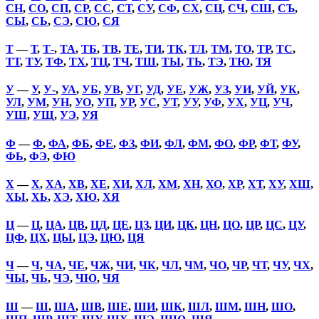
СН
,
СО
,
СП
,
СР
,
СС
,
СТ
,
СУ
,
СФ
,
СХ
,
СЦ
,
СЧ
,
СШ
,
СЪ
,
СЫ
,
СЬ
,
СЭ
,
СЮ
,
СЯ
Т
—
Т
,
Т-
,
ТА
,
ТБ
,
ТВ
,
ТЕ
,
ТИ
,
ТК
,
ТЛ
,
ТМ
,
ТО
,
ТР
,
ТС
,
ТТ
,
ТУ
,
ТФ
,
ТХ
,
ТЦ
,
ТЧ
,
ТШ
,
ТЫ
,
ТЬ
,
ТЭ
,
ТЮ
,
ТЯ
У
—
У
,
У-
,
УА
,
УБ
,
УВ
,
УГ
,
УД
,
УЕ
,
УЖ
,
УЗ
,
УИ
,
УЙ
,
УК
,
УЛ
,
УМ
,
УН
,
УО
,
УП
,
УР
,
УС
,
УТ
,
УУ
,
УФ
,
УХ
,
УЦ
,
УЧ
,
УШ
,
УЩ
,
УЭ
,
УЯ
Ф
—
Ф
,
ФА
,
ФБ
,
ФЕ
,
ФЗ
,
ФИ
,
ФЛ
,
ФМ
,
ФО
,
ФР
,
ФТ
,
ФУ
,
ФЬ
,
ФЭ
,
ФЮ
Х
—
Х
,
ХА
,
ХВ
,
ХЕ
,
ХИ
,
ХЛ
,
ХМ
,
ХН
,
ХО
,
ХР
,
ХТ
,
ХУ
,
ХШ
,
ХЫ
,
ХЬ
,
ХЭ
,
ХЮ
,
ХЯ
Ц
—
Ц
,
ЦА
,
ЦВ
,
ЦД
,
ЦЕ
,
ЦЗ
,
ЦИ
,
ЦК
,
ЦН
,
ЦО
,
ЦР
,
ЦС
,
ЦУ
,
ЦФ
,
ЦХ
,
ЦЫ
,
ЦЭ
,
ЦЮ
,
ЦЯ
Ч
—
Ч
,
ЧА
,
ЧЕ
,
ЧЖ
,
ЧИ
,
ЧК
,
ЧЛ
,
ЧМ
,
ЧО
,
ЧР
,
ЧТ
,
ЧУ
,
ЧХ
,
ЧЫ
,
ЧЬ
,
ЧЭ
,
ЧЮ
,
ЧЯ
Ш
—
Ш
,
ША
,
ШВ
,
ШЕ
,
ШИ
,
ШК
,
ШЛ
,
ШМ
,
ШН
,
ШО
,