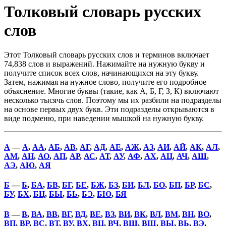
Толковый словарь русских
слов
Этот Толковый словарь русских слов и терминов включает
74,838 слов и выражений. Нажимайте на нужную букву и
получите список всех слов, начинающихся на эту букву.
Затем, нажимая на нужное слово, получите его подробное
объяснение. Многие буквы (такие, как А, Б, Г, З, К) включают
несколько тысячь слов. Поэтому мы их разбили на подразделы
на основе первых двух букв. Эти подразделы открываются в
виде подменю, при наведении мышкой на нужную букву.
А
—
А
,
АА
,
АБ
,
АВ
,
АГ
,
АД
,
АЕ
,
АЖ
,
АЗ
,
АИ
,
АЙ
,
АК
,
АЛ
,
АМ
,
АН
,
АО
,
АП
,
АР
,
АС
,
АТ
,
АУ
,
АФ
,
АХ
,
АЦ
,
АЧ
,
АШ
,
АЭ
,
АЮ
,
АЯ
Б
—
Б
,
БА
,
БВ
,
БГ
,
БЕ
,
БЖ
,
БЗ
,
БИ
,
БЛ
,
БО
,
БП
,
БР
,
БС
,
БУ
,
БХ
,
БЦ
,
БЫ
,
БЬ
,
БЭ
,
БЮ
,
БЯ
В
—
В
,
ВА
,
ВВ
,
ВГ
,
ВД
,
ВЕ
,
ВЗ
,
ВИ
,
ВК
,
ВЛ
,
ВМ
,
ВН
,
ВО
,
ВП
,
ВР
,
ВС
,
ВТ
,
ВУ
,
ВХ
,
ВЦ
,
ВЧ
,
ВШ
,
ВЩ
,
ВЫ
,
ВЬ
,
ВЭ
,