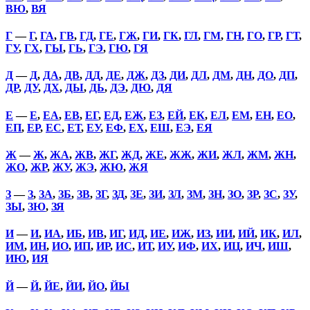
ВЮ
,
ВЯ
Г
—
Г
,
ГА
,
ГВ
,
ГД
,
ГЕ
,
ГЖ
,
ГИ
,
ГК
,
ГЛ
,
ГМ
,
ГН
,
ГО
,
ГР
,
ГТ
,
ГУ
,
ГХ
,
ГЫ
,
ГЬ
,
ГЭ
,
ГЮ
,
ГЯ
Д
—
Д
,
ДА
,
ДВ
,
ДД
,
ДЕ
,
ДЖ
,
ДЗ
,
ДИ
,
ДЛ
,
ДМ
,
ДН
,
ДО
,
ДП
,
ДР
,
ДУ
,
ДХ
,
ДЫ
,
ДЬ
,
ДЭ
,
ДЮ
,
ДЯ
Е
—
Е
,
ЕА
,
ЕВ
,
ЕГ
,
ЕД
,
ЕЖ
,
ЕЗ
,
ЕЙ
,
ЕК
,
ЕЛ
,
ЕМ
,
ЕН
,
ЕО
,
ЕП
,
ЕР
,
ЕС
,
ЕТ
,
ЕУ
,
ЕФ
,
ЕХ
,
ЕШ
,
ЕЭ
,
ЕЯ
Ж
—
Ж
,
ЖА
,
ЖВ
,
ЖГ
,
ЖД
,
ЖЕ
,
ЖЖ
,
ЖИ
,
ЖЛ
,
ЖМ
,
ЖН
,
ЖО
,
ЖР
,
ЖУ
,
ЖЭ
,
ЖЮ
,
ЖЯ
З
—
З
,
ЗА
,
ЗБ
,
ЗВ
,
ЗГ
,
ЗД
,
ЗЕ
,
ЗИ
,
ЗЛ
,
ЗМ
,
ЗН
,
ЗО
,
ЗР
,
ЗС
,
ЗУ
,
ЗЫ
,
ЗЮ
,
ЗЯ
И
—
И
,
ИА
,
ИБ
,
ИВ
,
ИГ
,
ИД
,
ИЕ
,
ИЖ
,
ИЗ
,
ИИ
,
ИЙ
,
ИК
,
ИЛ
,
ИМ
,
ИН
,
ИО
,
ИП
,
ИР
,
ИС
,
ИТ
,
ИУ
,
ИФ
,
ИХ
,
ИЦ
,
ИЧ
,
ИШ
,
ИЮ
,
ИЯ
Й
—
Й
,
ЙЕ
,
ЙИ
,
ЙО
,
ЙЫ