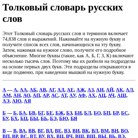
Толковый словарь русских
слов
Этот Толковый словарь русских слов и терминов включает
74,838 слов и выражений. Нажимайте на нужную букву и
получите список всех слов, начинающихся на эту букву.
Затем, нажимая на нужное слово, получите его подробное
объяснение. Многие буквы (такие, как А, Б, Г, З, К) включают
несколько тысячь слов. Поэтому мы их разбили на подразделы
на основе первых двух букв. Эти подразделы открываются в
виде подменю, при наведении мышкой на нужную букву.
А
—
А
,
АА
,
АБ
,
АВ
,
АГ
,
АД
,
АЕ
,
АЖ
,
АЗ
,
АИ
,
АЙ
,
АК
,
АЛ
,
АМ
,
АН
,
АО
,
АП
,
АР
,
АС
,
АТ
,
АУ
,
АФ
,
АХ
,
АЦ
,
АЧ
,
АШ
,
АЭ
,
АЮ
,
АЯ
Б
—
Б
,
БА
,
БВ
,
БГ
,
БЕ
,
БЖ
,
БЗ
,
БИ
,
БЛ
,
БО
,
БП
,
БР
,
БС
,
БУ
,
БХ
,
БЦ
,
БЫ
,
БЬ
,
БЭ
,
БЮ
,
БЯ
В
—
В
,
ВА
,
ВВ
,
ВГ
,
ВД
,
ВЕ
,
ВЗ
,
ВИ
,
ВК
,
ВЛ
,
ВМ
,
ВН
,
ВО
,
ВП
,
ВР
,
ВС
,
ВТ
,
ВУ
,
ВХ
,
ВЦ
,
ВЧ
,
ВШ
,
ВЩ
,
ВЫ
,
ВЬ
,
ВЭ
,