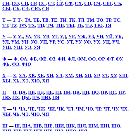
СН
,
СО
,
СП
,
СР
,
СС
,
СТ
,
СУ
,
СФ
,
СХ
,
СЦ
,
СЧ
,
СШ
,
СЪ
,
СЫ
,
СЬ
,
СЭ
,
СЮ
,
СЯ
Т
—
Т
,
Т-
,
ТА
,
ТБ
,
ТВ
,
ТЕ
,
ТИ
,
ТК
,
ТЛ
,
ТМ
,
ТО
,
ТР
,
ТС
,
ТТ
,
ТУ
,
ТФ
,
ТХ
,
ТЦ
,
ТЧ
,
ТШ
,
ТЫ
,
ТЬ
,
ТЭ
,
ТЮ
,
ТЯ
У
—
У
,
У-
,
УА
,
УБ
,
УВ
,
УГ
,
УД
,
УЕ
,
УЖ
,
УЗ
,
УИ
,
УЙ
,
УК
,
УЛ
,
УМ
,
УН
,
УО
,
УП
,
УР
,
УС
,
УТ
,
УУ
,
УФ
,
УХ
,
УЦ
,
УЧ
,
УШ
,
УЩ
,
УЭ
,
УЯ
Ф
—
Ф
,
ФА
,
ФБ
,
ФЕ
,
ФЗ
,
ФИ
,
ФЛ
,
ФМ
,
ФО
,
ФР
,
ФТ
,
ФУ
,
ФЬ
,
ФЭ
,
ФЮ
Х
—
Х
,
ХА
,
ХВ
,
ХЕ
,
ХИ
,
ХЛ
,
ХМ
,
ХН
,
ХО
,
ХР
,
ХТ
,
ХУ
,
ХШ
,
ХЫ
,
ХЬ
,
ХЭ
,
ХЮ
,
ХЯ
Ц
—
Ц
,
ЦА
,
ЦВ
,
ЦД
,
ЦЕ
,
ЦЗ
,
ЦИ
,
ЦК
,
ЦН
,
ЦО
,
ЦР
,
ЦС
,
ЦУ
,
ЦФ
,
ЦХ
,
ЦЫ
,
ЦЭ
,
ЦЮ
,
ЦЯ
Ч
—
Ч
,
ЧА
,
ЧЕ
,
ЧЖ
,
ЧИ
,
ЧК
,
ЧЛ
,
ЧМ
,
ЧО
,
ЧР
,
ЧТ
,
ЧУ
,
ЧХ
,
ЧЫ
,
ЧЬ
,
ЧЭ
,
ЧЮ
,
ЧЯ
Ш
—
Ш
,
ША
,
ШВ
,
ШЕ
,
ШИ
,
ШК
,
ШЛ
,
ШМ
,
ШН
,
ШО
,