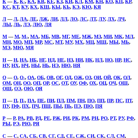
К
—
К
,
К-
,
КА
,
КВ
,
КЕ
,
КЗ
,
КИ
,
КЛ
,
КМ
,
КН
,
КО
,
КП
,
КР
,
КС
,
КТ
,
КУ
,
КХ
,
КШ
,
КЫ
,
КЬ
,
КЭ
,
КЮ
,
КЯ
Л
—
Л
,
ЛА
,
ЛЕ
,
ЛЖ
,
ЛИ
,
ЛЛ
,
ЛО
,
ЛС
,
ЛТ
,
ЛУ
,
ЛХ
,
ЛЧ
,
ЛЫ
,
ЛЬ
,
ЛЭ
,
ЛЮ
,
ЛЯ
М
—
М
,
М-
,
МА
,
МБ
,
МВ
,
МГ
,
МЕ
,
МЖ
,
МЗ
,
МИ
,
МК
,
МЛ
,
МН
,
МО
,
МП
,
МР
,
МС
,
МТ
,
МУ
,
МХ
,
МЦ
,
МШ
,
МЫ
,
МЬ
,
МЭ
,
МЮ
,
МЯ
Н
—
Н
,
НА
,
НБ
,
НГ
,
НД
,
НЕ
,
НЗ
,
НИ
,
НК
,
НЛ
,
НО
,
НР
,
НС
,
НУ
,
НХ
,
НЧ
,
НЫ
,
НЬ
,
НЭ
,
НЮ
,
НЯ
О
—
О
,
О-
,
ОА
,
ОБ
,
ОВ
,
ОГ
,
ОД
,
ОЖ
,
ОЗ
,
ОИ
,
ОЙ
,
ОК
,
ОЛ
,
ОМ
,
ОН
,
ОО
,
ОП
,
ОР
,
ОС
,
ОТ
,
ОУ
,
ОФ
,
ОХ
,
ОЦ
,
ОЧ
,
ОШ
,
ОЩ
,
ОЭ
,
ОЮ
,
ОЯ
П
—
П
,
П-
,
ПА
,
ПЕ
,
ПИ
,
ПЛ
,
ПМ
,
ПН
,
ПО
,
ПП
,
ПР
,
ПС
,
ПТ
,
ПУ
,
ПФ
,
ПХ
,
ПЧ
,
ПШ
,
ПЫ
,
ПЬ
,
ПЭ
,
ПЮ
,
ПЯ
Р
—
Р
,
РА
,
РВ
,
РД
,
РЕ
,
РЖ
,
РИ
,
РК
,
РМ
,
РН
,
РО
,
РТ
,
РУ
,
РФ
,
РЫ
,
РЭ
,
РЮ
,
РЯ
С
—
С
,
СА
,
СБ
,
СВ
,
СГ
,
СД
,
СЕ
,
СЖ
,
СИ
,
СК
,
СЛ
,
СМ
,