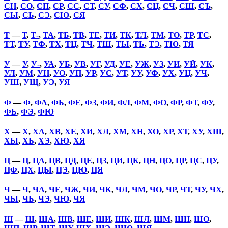
СН
,
СО
,
СП
,
СР
,
СС
,
СТ
,
СУ
,
СФ
,
СХ
,
СЦ
,
СЧ
,
СШ
,
СЪ
,
СЫ
,
СЬ
,
СЭ
,
СЮ
,
СЯ
Т
—
Т
,
Т-
,
ТА
,
ТБ
,
ТВ
,
ТЕ
,
ТИ
,
ТК
,
ТЛ
,
ТМ
,
ТО
,
ТР
,
ТС
,
ТТ
,
ТУ
,
ТФ
,
ТХ
,
ТЦ
,
ТЧ
,
ТШ
,
ТЫ
,
ТЬ
,
ТЭ
,
ТЮ
,
ТЯ
У
—
У
,
У-
,
УА
,
УБ
,
УВ
,
УГ
,
УД
,
УЕ
,
УЖ
,
УЗ
,
УИ
,
УЙ
,
УК
,
УЛ
,
УМ
,
УН
,
УО
,
УП
,
УР
,
УС
,
УТ
,
УУ
,
УФ
,
УХ
,
УЦ
,
УЧ
,
УШ
,
УЩ
,
УЭ
,
УЯ
Ф
—
Ф
,
ФА
,
ФБ
,
ФЕ
,
ФЗ
,
ФИ
,
ФЛ
,
ФМ
,
ФО
,
ФР
,
ФТ
,
ФУ
,
ФЬ
,
ФЭ
,
ФЮ
Х
—
Х
,
ХА
,
ХВ
,
ХЕ
,
ХИ
,
ХЛ
,
ХМ
,
ХН
,
ХО
,
ХР
,
ХТ
,
ХУ
,
ХШ
,
ХЫ
,
ХЬ
,
ХЭ
,
ХЮ
,
ХЯ
Ц
—
Ц
,
ЦА
,
ЦВ
,
ЦД
,
ЦЕ
,
ЦЗ
,
ЦИ
,
ЦК
,
ЦН
,
ЦО
,
ЦР
,
ЦС
,
ЦУ
,
ЦФ
,
ЦХ
,
ЦЫ
,
ЦЭ
,
ЦЮ
,
ЦЯ
Ч
—
Ч
,
ЧА
,
ЧЕ
,
ЧЖ
,
ЧИ
,
ЧК
,
ЧЛ
,
ЧМ
,
ЧО
,
ЧР
,
ЧТ
,
ЧУ
,
ЧХ
,
ЧЫ
,
ЧЬ
,
ЧЭ
,
ЧЮ
,
ЧЯ
Ш
—
Ш
,
ША
,
ШВ
,
ШЕ
,
ШИ
,
ШК
,
ШЛ
,
ШМ
,
ШН
,
ШО
,