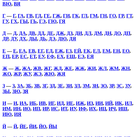
ВЮ
,
ВЯ
Г
—
Г
,
ГА
,
ГВ
,
ГД
,
ГЕ
,
ГЖ
,
ГИ
,
ГК
,
ГЛ
,
ГМ
,
ГН
,
ГО
,
ГР
,
ГТ
,
ГУ
,
ГХ
,
ГЫ
,
ГЬ
,
ГЭ
,
ГЮ
,
ГЯ
Д
—
Д
,
ДА
,
ДВ
,
ДД
,
ДЕ
,
ДЖ
,
ДЗ
,
ДИ
,
ДЛ
,
ДМ
,
ДН
,
ДО
,
ДП
,
ДР
,
ДУ
,
ДХ
,
ДЫ
,
ДЬ
,
ДЭ
,
ДЮ
,
ДЯ
Е
—
Е
,
ЕА
,
ЕВ
,
ЕГ
,
ЕД
,
ЕЖ
,
ЕЗ
,
ЕЙ
,
ЕК
,
ЕЛ
,
ЕМ
,
ЕН
,
ЕО
,
ЕП
,
ЕР
,
ЕС
,
ЕТ
,
ЕУ
,
ЕФ
,
ЕХ
,
ЕШ
,
ЕЭ
,
ЕЯ
Ж
—
Ж
,
ЖА
,
ЖВ
,
ЖГ
,
ЖД
,
ЖЕ
,
ЖЖ
,
ЖИ
,
ЖЛ
,
ЖМ
,
ЖН
,
ЖО
,
ЖР
,
ЖУ
,
ЖЭ
,
ЖЮ
,
ЖЯ
З
—
З
,
ЗА
,
ЗБ
,
ЗВ
,
ЗГ
,
ЗД
,
ЗЕ
,
ЗИ
,
ЗЛ
,
ЗМ
,
ЗН
,
ЗО
,
ЗР
,
ЗС
,
ЗУ
,
ЗЫ
,
ЗЮ
,
ЗЯ
И
—
И
,
ИА
,
ИБ
,
ИВ
,
ИГ
,
ИД
,
ИЕ
,
ИЖ
,
ИЗ
,
ИИ
,
ИЙ
,
ИК
,
ИЛ
,
ИМ
,
ИН
,
ИО
,
ИП
,
ИР
,
ИС
,
ИТ
,
ИУ
,
ИФ
,
ИХ
,
ИЦ
,
ИЧ
,
ИШ
,
ИЮ
,
ИЯ
Й
—
Й
,
ЙЕ
,
ЙИ
,
ЙО
,
ЙЫ