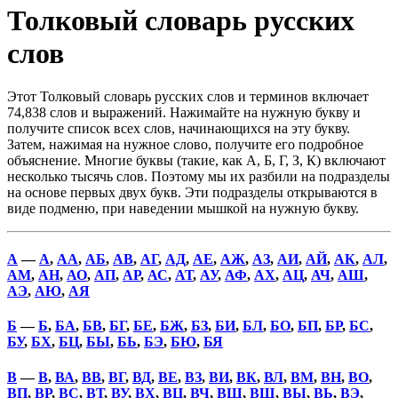
Толковый словарь русских
слов
Этот Толковый словарь русских слов и терминов включает
74,838 слов и выражений. Нажимайте на нужную букву и
получите список всех слов, начинающихся на эту букву.
Затем, нажимая на нужное слово, получите его подробное
объяснение. Многие буквы (такие, как А, Б, Г, З, К) включают
несколько тысячь слов. Поэтому мы их разбили на подразделы
на основе первых двух букв. Эти подразделы открываются в
виде подменю, при наведении мышкой на нужную букву.
А
—
А
,
АА
,
АБ
,
АВ
,
АГ
,
АД
,
АЕ
,
АЖ
,
АЗ
,
АИ
,
АЙ
,
АК
,
АЛ
,
АМ
,
АН
,
АО
,
АП
,
АР
,
АС
,
АТ
,
АУ
,
АФ
,
АХ
,
АЦ
,
АЧ
,
АШ
,
АЭ
,
АЮ
,
АЯ
Б
—
Б
,
БА
,
БВ
,
БГ
,
БЕ
,
БЖ
,
БЗ
,
БИ
,
БЛ
,
БО
,
БП
,
БР
,
БС
,
БУ
,
БХ
,
БЦ
,
БЫ
,
БЬ
,
БЭ
,
БЮ
,
БЯ
В
—
В
,
ВА
,
ВВ
,
ВГ
,
ВД
,
ВЕ
,
ВЗ
,
ВИ
,
ВК
,
ВЛ
,
ВМ
,
ВН
,
ВО
,
ВП
,
ВР
,
ВС
,
ВТ
,
ВУ
,
ВХ
,
ВЦ
,
ВЧ
,
ВШ
,
ВЩ
,
ВЫ
,
ВЬ
,
ВЭ
,