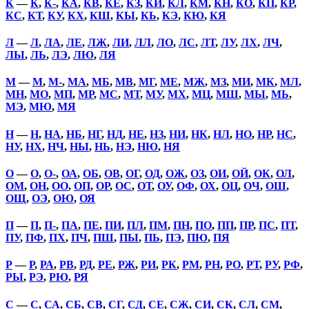
К
—
К
,
К-
,
КА
,
КВ
,
КЕ
,
КЗ
,
КИ
,
КЛ
,
КМ
,
КН
,
КО
,
КП
,
КР
,
КС
,
КТ
,
КУ
,
КХ
,
КШ
,
КЫ
,
КЬ
,
КЭ
,
КЮ
,
КЯ
Л
—
Л
,
ЛА
,
ЛЕ
,
ЛЖ
,
ЛИ
,
ЛЛ
,
ЛО
,
ЛС
,
ЛТ
,
ЛУ
,
ЛХ
,
ЛЧ
,
ЛЫ
,
ЛЬ
,
ЛЭ
,
ЛЮ
,
ЛЯ
М
—
М
,
М-
,
МА
,
МБ
,
МВ
,
МГ
,
МЕ
,
МЖ
,
МЗ
,
МИ
,
МК
,
МЛ
,
МН
,
МО
,
МП
,
МР
,
МС
,
МТ
,
МУ
,
МХ
,
МЦ
,
МШ
,
МЫ
,
МЬ
,
МЭ
,
МЮ
,
МЯ
Н
—
Н
,
НА
,
НБ
,
НГ
,
НД
,
НЕ
,
НЗ
,
НИ
,
НК
,
НЛ
,
НО
,
НР
,
НС
,
НУ
,
НХ
,
НЧ
,
НЫ
,
НЬ
,
НЭ
,
НЮ
,
НЯ
О
—
О
,
О-
,
ОА
,
ОБ
,
ОВ
,
ОГ
,
ОД
,
ОЖ
,
ОЗ
,
ОИ
,
ОЙ
,
ОК
,
ОЛ
,
ОМ
,
ОН
,
ОО
,
ОП
,
ОР
,
ОС
,
ОТ
,
ОУ
,
ОФ
,
ОХ
,
ОЦ
,
ОЧ
,
ОШ
,
ОЩ
,
ОЭ
,
ОЮ
,
ОЯ
П
—
П
,
П-
,
ПА
,
ПЕ
,
ПИ
,
ПЛ
,
ПМ
,
ПН
,
ПО
,
ПП
,
ПР
,
ПС
,
ПТ
,
ПУ
,
ПФ
,
ПХ
,
ПЧ
,
ПШ
,
ПЫ
,
ПЬ
,
ПЭ
,
ПЮ
,
ПЯ
Р
—
Р
,
РА
,
РВ
,
РД
,
РЕ
,
РЖ
,
РИ
,
РК
,
РМ
,
РН
,
РО
,
РТ
,
РУ
,
РФ
,
РЫ
,
РЭ
,
РЮ
,
РЯ
С
—
С
,
СА
,
СБ
,
СВ
,
СГ
,
СД
,
СЕ
,
СЖ
,
СИ
,
СК
,
СЛ
,
СМ
,