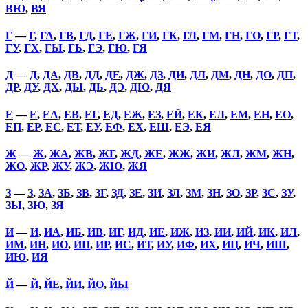
ВЮ
,
ВЯ
Г
—
Г
,
ГА
,
ГВ
,
ГД
,
ГЕ
,
ГЖ
,
ГИ
,
ГК
,
ГЛ
,
ГМ
,
ГН
,
ГО
,
ГР
,
ГТ
,
ГУ
,
ГХ
,
ГЫ
,
ГЬ
,
ГЭ
,
ГЮ
,
ГЯ
Д
—
Д
,
ДА
,
ДВ
,
ДД
,
ДЕ
,
ДЖ
,
ДЗ
,
ДИ
,
ДЛ
,
ДМ
,
ДН
,
ДО
,
ДП
,
ДР
,
ДУ
,
ДХ
,
ДЫ
,
ДЬ
,
ДЭ
,
ДЮ
,
ДЯ
Е
—
Е
,
ЕА
,
ЕВ
,
ЕГ
,
ЕД
,
ЕЖ
,
ЕЗ
,
ЕЙ
,
ЕК
,
ЕЛ
,
ЕМ
,
ЕН
,
ЕО
,
ЕП
,
ЕР
,
ЕС
,
ЕТ
,
ЕУ
,
ЕФ
,
ЕХ
,
ЕШ
,
ЕЭ
,
ЕЯ
Ж
—
Ж
,
ЖА
,
ЖВ
,
ЖГ
,
ЖД
,
ЖЕ
,
ЖЖ
,
ЖИ
,
ЖЛ
,
ЖМ
,
ЖН
,
ЖО
,
ЖР
,
ЖУ
,
ЖЭ
,
ЖЮ
,
ЖЯ
З
—
З
,
ЗА
,
ЗБ
,
ЗВ
,
ЗГ
,
ЗД
,
ЗЕ
,
ЗИ
,
ЗЛ
,
ЗМ
,
ЗН
,
ЗО
,
ЗР
,
ЗС
,
ЗУ
,
ЗЫ
,
ЗЮ
,
ЗЯ
И
—
И
,
ИА
,
ИБ
,
ИВ
,
ИГ
,
ИД
,
ИЕ
,
ИЖ
,
ИЗ
,
ИИ
,
ИЙ
,
ИК
,
ИЛ
,
ИМ
,
ИН
,
ИО
,
ИП
,
ИР
,
ИС
,
ИТ
,
ИУ
,
ИФ
,
ИХ
,
ИЦ
,
ИЧ
,
ИШ
,
ИЮ
,
ИЯ
Й
—
Й
,
ЙЕ
,
ЙИ
,
ЙО
,
ЙЫ