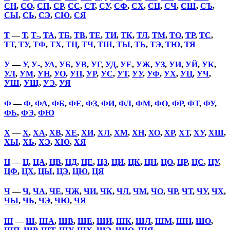
СН
,
СО
,
СП
,
СР
,
СС
,
СТ
,
СУ
,
СФ
,
СХ
,
СЦ
,
СЧ
,
СШ
,
СЪ
,
СЫ
,
СЬ
,
СЭ
,
СЮ
,
СЯ
Т
—
Т
,
Т-
,
ТА
,
ТБ
,
ТВ
,
ТЕ
,
ТИ
,
ТК
,
ТЛ
,
ТМ
,
ТО
,
ТР
,
ТС
,
ТТ
,
ТУ
,
ТФ
,
ТХ
,
ТЦ
,
ТЧ
,
ТШ
,
ТЫ
,
ТЬ
,
ТЭ
,
ТЮ
,
ТЯ
У
—
У
,
У-
,
УА
,
УБ
,
УВ
,
УГ
,
УД
,
УЕ
,
УЖ
,
УЗ
,
УИ
,
УЙ
,
УК
,
УЛ
,
УМ
,
УН
,
УО
,
УП
,
УР
,
УС
,
УТ
,
УУ
,
УФ
,
УХ
,
УЦ
,
УЧ
,
УШ
,
УЩ
,
УЭ
,
УЯ
Ф
—
Ф
,
ФА
,
ФБ
,
ФЕ
,
ФЗ
,
ФИ
,
ФЛ
,
ФМ
,
ФО
,
ФР
,
ФТ
,
ФУ
,
ФЬ
,
ФЭ
,
ФЮ
Х
—
Х
,
ХА
,
ХВ
,
ХЕ
,
ХИ
,
ХЛ
,
ХМ
,
ХН
,
ХО
,
ХР
,
ХТ
,
ХУ
,
ХШ
,
ХЫ
,
ХЬ
,
ХЭ
,
ХЮ
,
ХЯ
Ц
—
Ц
,
ЦА
,
ЦВ
,
ЦД
,
ЦЕ
,
ЦЗ
,
ЦИ
,
ЦК
,
ЦН
,
ЦО
,
ЦР
,
ЦС
,
ЦУ
,
ЦФ
,
ЦХ
,
ЦЫ
,
ЦЭ
,
ЦЮ
,
ЦЯ
Ч
—
Ч
,
ЧА
,
ЧЕ
,
ЧЖ
,
ЧИ
,
ЧК
,
ЧЛ
,
ЧМ
,
ЧО
,
ЧР
,
ЧТ
,
ЧУ
,
ЧХ
,
ЧЫ
,
ЧЬ
,
ЧЭ
,
ЧЮ
,
ЧЯ
Ш
—
Ш
,
ША
,
ШВ
,
ШЕ
,
ШИ
,
ШК
,
ШЛ
,
ШМ
,
ШН
,
ШО
,