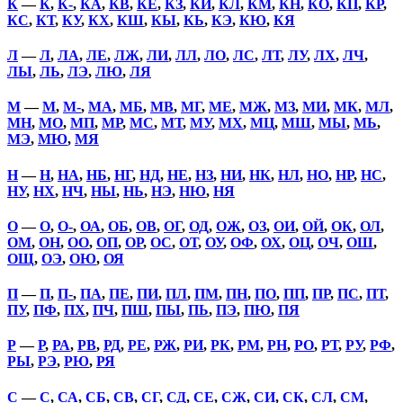
К
—
К
,
К-
,
КА
,
КВ
,
КЕ
,
КЗ
,
КИ
,
КЛ
,
КМ
,
КН
,
КО
,
КП
,
КР
,
КС
,
КТ
,
КУ
,
КХ
,
КШ
,
КЫ
,
КЬ
,
КЭ
,
КЮ
,
КЯ
Л
—
Л
,
ЛА
,
ЛЕ
,
ЛЖ
,
ЛИ
,
ЛЛ
,
ЛО
,
ЛС
,
ЛТ
,
ЛУ
,
ЛХ
,
ЛЧ
,
ЛЫ
,
ЛЬ
,
ЛЭ
,
ЛЮ
,
ЛЯ
М
—
М
,
М-
,
МА
,
МБ
,
МВ
,
МГ
,
МЕ
,
МЖ
,
МЗ
,
МИ
,
МК
,
МЛ
,
МН
,
МО
,
МП
,
МР
,
МС
,
МТ
,
МУ
,
МХ
,
МЦ
,
МШ
,
МЫ
,
МЬ
,
МЭ
,
МЮ
,
МЯ
Н
—
Н
,
НА
,
НБ
,
НГ
,
НД
,
НЕ
,
НЗ
,
НИ
,
НК
,
НЛ
,
НО
,
НР
,
НС
,
НУ
,
НХ
,
НЧ
,
НЫ
,
НЬ
,
НЭ
,
НЮ
,
НЯ
О
—
О
,
О-
,
ОА
,
ОБ
,
ОВ
,
ОГ
,
ОД
,
ОЖ
,
ОЗ
,
ОИ
,
ОЙ
,
ОК
,
ОЛ
,
ОМ
,
ОН
,
ОО
,
ОП
,
ОР
,
ОС
,
ОТ
,
ОУ
,
ОФ
,
ОХ
,
ОЦ
,
ОЧ
,
ОШ
,
ОЩ
,
ОЭ
,
ОЮ
,
ОЯ
П
—
П
,
П-
,
ПА
,
ПЕ
,
ПИ
,
ПЛ
,
ПМ
,
ПН
,
ПО
,
ПП
,
ПР
,
ПС
,
ПТ
,
ПУ
,
ПФ
,
ПХ
,
ПЧ
,
ПШ
,
ПЫ
,
ПЬ
,
ПЭ
,
ПЮ
,
ПЯ
Р
—
Р
,
РА
,
РВ
,
РД
,
РЕ
,
РЖ
,
РИ
,
РК
,
РМ
,
РН
,
РО
,
РТ
,
РУ
,
РФ
,
РЫ
,
РЭ
,
РЮ
,
РЯ
С
—
С
,
СА
,
СБ
,
СВ
,
СГ
,
СД
,
СЕ
,
СЖ
,
СИ
,
СК
,
СЛ
,
СМ
,