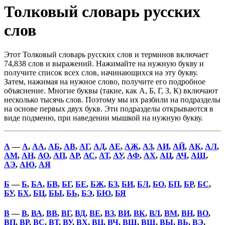
Толковый словарь русских
слов
Этот Толковый словарь русских слов и терминов включает
74,838 слов и выражений. Нажимайте на нужную букву и
получите список всех слов, начинающихся на эту букву.
Затем, нажимая на нужное слово, получите его подробное
объяснение. Многие буквы (такие, как А, Б, Г, З, К) включают
несколько тысячь слов. Поэтому мы их разбили на подразделы
на основе первых двух букв. Эти подразделы открываются в
виде подменю, при наведении мышкой на нужную букву.
А
—
А
,
АА
,
АБ
,
АВ
,
АГ
,
АД
,
АЕ
,
АЖ
,
АЗ
,
АИ
,
АЙ
,
АК
,
АЛ
,
АМ
,
АН
,
АО
,
АП
,
АР
,
АС
,
АТ
,
АУ
,
АФ
,
АХ
,
АЦ
,
АЧ
,
АШ
,
АЭ
,
АЮ
,
АЯ
Б
—
Б
,
БА
,
БВ
,
БГ
,
БЕ
,
БЖ
,
БЗ
,
БИ
,
БЛ
,
БО
,
БП
,
БР
,
БС
,
БУ
,
БХ
,
БЦ
,
БЫ
,
БЬ
,
БЭ
,
БЮ
,
БЯ
В
—
В
,
ВА
,
ВВ
,
ВГ
,
ВД
,
ВЕ
,
ВЗ
,
ВИ
,
ВК
,
ВЛ
,
ВМ
,
ВН
,
ВО
,
ВП
,
ВР
,
ВС
,
ВТ
,
ВУ
,
ВХ
,
ВЦ
,
ВЧ
,
ВШ
,
ВЩ
,
ВЫ
,
ВЬ
,
ВЭ
,