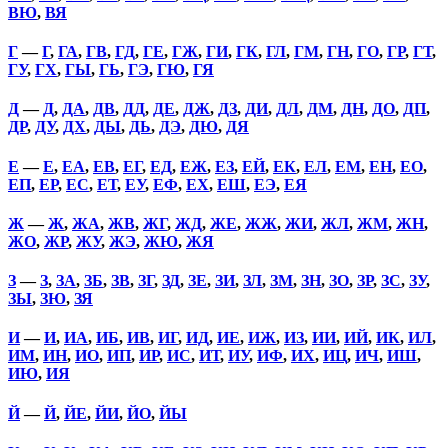
ВЮ
,
ВЯ
Г
—
Г
,
ГА
,
ГВ
,
ГД
,
ГЕ
,
ГЖ
,
ГИ
,
ГК
,
ГЛ
,
ГМ
,
ГН
,
ГО
,
ГР
,
ГТ
,
ГУ
,
ГХ
,
ГЫ
,
ГЬ
,
ГЭ
,
ГЮ
,
ГЯ
Д
—
Д
,
ДА
,
ДВ
,
ДД
,
ДЕ
,
ДЖ
,
ДЗ
,
ДИ
,
ДЛ
,
ДМ
,
ДН
,
ДО
,
ДП
,
ДР
,
ДУ
,
ДХ
,
ДЫ
,
ДЬ
,
ДЭ
,
ДЮ
,
ДЯ
Е
—
Е
,
ЕА
,
ЕВ
,
ЕГ
,
ЕД
,
ЕЖ
,
ЕЗ
,
ЕЙ
,
ЕК
,
ЕЛ
,
ЕМ
,
ЕН
,
ЕО
,
ЕП
,
ЕР
,
ЕС
,
ЕТ
,
ЕУ
,
ЕФ
,
ЕХ
,
ЕШ
,
ЕЭ
,
ЕЯ
Ж
—
Ж
,
ЖА
,
ЖВ
,
ЖГ
,
ЖД
,
ЖЕ
,
ЖЖ
,
ЖИ
,
ЖЛ
,
ЖМ
,
ЖН
,
ЖО
,
ЖР
,
ЖУ
,
ЖЭ
,
ЖЮ
,
ЖЯ
З
—
З
,
ЗА
,
ЗБ
,
ЗВ
,
ЗГ
,
ЗД
,
ЗЕ
,
ЗИ
,
ЗЛ
,
ЗМ
,
ЗН
,
ЗО
,
ЗР
,
ЗС
,
ЗУ
,
ЗЫ
,
ЗЮ
,
ЗЯ
И
—
И
,
ИА
,
ИБ
,
ИВ
,
ИГ
,
ИД
,
ИЕ
,
ИЖ
,
ИЗ
,
ИИ
,
ИЙ
,
ИК
,
ИЛ
,
ИМ
,
ИН
,
ИО
,
ИП
,
ИР
,
ИС
,
ИТ
,
ИУ
,
ИФ
,
ИХ
,
ИЦ
,
ИЧ
,
ИШ
,
ИЮ
,
ИЯ
Й
—
Й
,
ЙЕ
,
ЙИ
,
ЙО
,
ЙЫ