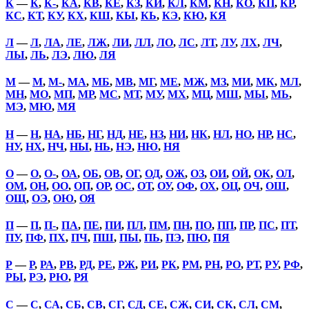
К
—
К
,
К-
,
КА
,
КВ
,
КЕ
,
КЗ
,
КИ
,
КЛ
,
КМ
,
КН
,
КО
,
КП
,
КР
,
КС
,
КТ
,
КУ
,
КХ
,
КШ
,
КЫ
,
КЬ
,
КЭ
,
КЮ
,
КЯ
Л
—
Л
,
ЛА
,
ЛЕ
,
ЛЖ
,
ЛИ
,
ЛЛ
,
ЛО
,
ЛС
,
ЛТ
,
ЛУ
,
ЛХ
,
ЛЧ
,
ЛЫ
,
ЛЬ
,
ЛЭ
,
ЛЮ
,
ЛЯ
М
—
М
,
М-
,
МА
,
МБ
,
МВ
,
МГ
,
МЕ
,
МЖ
,
МЗ
,
МИ
,
МК
,
МЛ
,
МН
,
МО
,
МП
,
МР
,
МС
,
МТ
,
МУ
,
МХ
,
МЦ
,
МШ
,
МЫ
,
МЬ
,
МЭ
,
МЮ
,
МЯ
Н
—
Н
,
НА
,
НБ
,
НГ
,
НД
,
НЕ
,
НЗ
,
НИ
,
НК
,
НЛ
,
НО
,
НР
,
НС
,
НУ
,
НХ
,
НЧ
,
НЫ
,
НЬ
,
НЭ
,
НЮ
,
НЯ
О
—
О
,
О-
,
ОА
,
ОБ
,
ОВ
,
ОГ
,
ОД
,
ОЖ
,
ОЗ
,
ОИ
,
ОЙ
,
ОК
,
ОЛ
,
ОМ
,
ОН
,
ОО
,
ОП
,
ОР
,
ОС
,
ОТ
,
ОУ
,
ОФ
,
ОХ
,
ОЦ
,
ОЧ
,
ОШ
,
ОЩ
,
ОЭ
,
ОЮ
,
ОЯ
П
—
П
,
П-
,
ПА
,
ПЕ
,
ПИ
,
ПЛ
,
ПМ
,
ПН
,
ПО
,
ПП
,
ПР
,
ПС
,
ПТ
,
ПУ
,
ПФ
,
ПХ
,
ПЧ
,
ПШ
,
ПЫ
,
ПЬ
,
ПЭ
,
ПЮ
,
ПЯ
Р
—
Р
,
РА
,
РВ
,
РД
,
РЕ
,
РЖ
,
РИ
,
РК
,
РМ
,
РН
,
РО
,
РТ
,
РУ
,
РФ
,
РЫ
,
РЭ
,
РЮ
,
РЯ
С
—
С
,
СА
,
СБ
,
СВ
,
СГ
,
СД
,
СЕ
,
СЖ
,
СИ
,
СК
,
СЛ
,
СМ
,