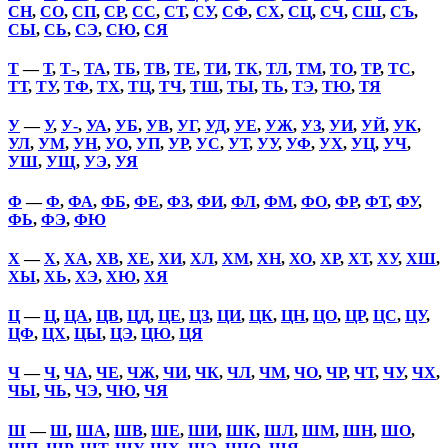
СН
,
СО
,
СП
,
СР
,
СС
,
СТ
,
СУ
,
СФ
,
СХ
,
СЦ
,
СЧ
,
СШ
,
СЪ
,
СЫ
,
СЬ
,
СЭ
,
СЮ
,
СЯ
Т
—
Т
,
Т-
,
ТА
,
ТБ
,
ТВ
,
ТЕ
,
ТИ
,
ТК
,
ТЛ
,
ТМ
,
ТО
,
ТР
,
ТС
,
ТТ
,
ТУ
,
ТФ
,
ТХ
,
ТЦ
,
ТЧ
,
ТШ
,
ТЫ
,
ТЬ
,
ТЭ
,
ТЮ
,
ТЯ
У
—
У
,
У-
,
УА
,
УБ
,
УВ
,
УГ
,
УД
,
УЕ
,
УЖ
,
УЗ
,
УИ
,
УЙ
,
УК
,
УЛ
,
УМ
,
УН
,
УО
,
УП
,
УР
,
УС
,
УТ
,
УУ
,
УФ
,
УХ
,
УЦ
,
УЧ
,
УШ
,
УЩ
,
УЭ
,
УЯ
Ф
—
Ф
,
ФА
,
ФБ
,
ФЕ
,
ФЗ
,
ФИ
,
ФЛ
,
ФМ
,
ФО
,
ФР
,
ФТ
,
ФУ
,
ФЬ
,
ФЭ
,
ФЮ
Х
—
Х
,
ХА
,
ХВ
,
ХЕ
,
ХИ
,
ХЛ
,
ХМ
,
ХН
,
ХО
,
ХР
,
ХТ
,
ХУ
,
ХШ
,
ХЫ
,
ХЬ
,
ХЭ
,
ХЮ
,
ХЯ
Ц
—
Ц
,
ЦА
,
ЦВ
,
ЦД
,
ЦЕ
,
ЦЗ
,
ЦИ
,
ЦК
,
ЦН
,
ЦО
,
ЦР
,
ЦС
,
ЦУ
,
ЦФ
,
ЦХ
,
ЦЫ
,
ЦЭ
,
ЦЮ
,
ЦЯ
Ч
—
Ч
,
ЧА
,
ЧЕ
,
ЧЖ
,
ЧИ
,
ЧК
,
ЧЛ
,
ЧМ
,
ЧО
,
ЧР
,
ЧТ
,
ЧУ
,
ЧХ
,
ЧЫ
,
ЧЬ
,
ЧЭ
,
ЧЮ
,
ЧЯ
Ш
—
Ш
,
ША
,
ШВ
,
ШЕ
,
ШИ
,
ШК
,
ШЛ
,
ШМ
,
ШН
,
ШО
,