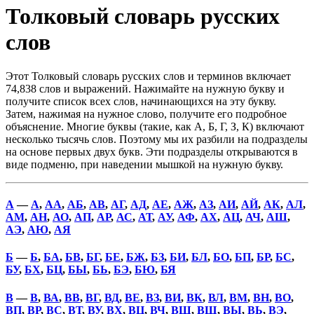
Толковый словарь русских
слов
Этот Толковый словарь русских слов и терминов включает
74,838 слов и выражений. Нажимайте на нужную букву и
получите список всех слов, начинающихся на эту букву.
Затем, нажимая на нужное слово, получите его подробное
объяснение. Многие буквы (такие, как А, Б, Г, З, К) включают
несколько тысячь слов. Поэтому мы их разбили на подразделы
на основе первых двух букв. Эти подразделы открываются в
виде подменю, при наведении мышкой на нужную букву.
А
—
А
,
АА
,
АБ
,
АВ
,
АГ
,
АД
,
АЕ
,
АЖ
,
АЗ
,
АИ
,
АЙ
,
АК
,
АЛ
,
АМ
,
АН
,
АО
,
АП
,
АР
,
АС
,
АТ
,
АУ
,
АФ
,
АХ
,
АЦ
,
АЧ
,
АШ
,
АЭ
,
АЮ
,
АЯ
Б
—
Б
,
БА
,
БВ
,
БГ
,
БЕ
,
БЖ
,
БЗ
,
БИ
,
БЛ
,
БО
,
БП
,
БР
,
БС
,
БУ
,
БХ
,
БЦ
,
БЫ
,
БЬ
,
БЭ
,
БЮ
,
БЯ
В
—
В
,
ВА
,
ВВ
,
ВГ
,
ВД
,
ВЕ
,
ВЗ
,
ВИ
,
ВК
,
ВЛ
,
ВМ
,
ВН
,
ВО
,
ВП
,
ВР
,
ВС
,
ВТ
,
ВУ
,
ВХ
,
ВЦ
,
ВЧ
,
ВШ
,
ВЩ
,
ВЫ
,
ВЬ
,
ВЭ
,