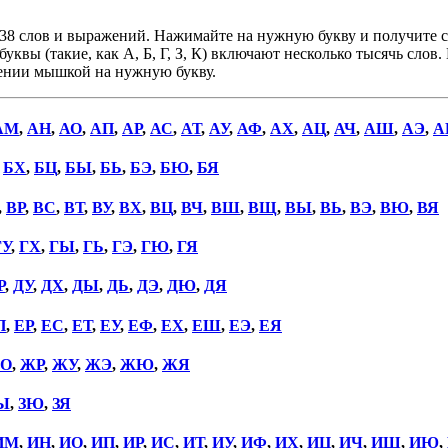
38 слов и выражений. Нажимайте на нужную букву и получите сп
уквы (такие, как А, Б, Г, З, К) включают несколько тысячь слов
дении мышкой на нужную букву.
АМ
,
АН
,
АО
,
АП
,
АР
,
АС
,
АТ
,
АУ
,
АФ
,
АХ
,
АЦ
,
АЧ
,
АШ
,
АЭ
,
А
,
БХ
,
БЦ
,
БЫ
,
БЬ
,
БЭ
,
БЮ
,
БЯ
,
ВР
,
ВС
,
ВТ
,
ВУ
,
ВХ
,
ВЦ
,
ВЧ
,
ВШ
,
ВЩ
,
ВЫ
,
ВЬ
,
ВЭ
,
ВЮ
,
ВЯ
ГУ
,
ГХ
,
ГЫ
,
ГЬ
,
ГЭ
,
ГЮ
,
ГЯ
Р
,
ДУ
,
ДХ
,
ДЫ
,
ДЬ
,
ДЭ
,
ДЮ
,
ДЯ
П
,
ЕР
,
ЕС
,
ЕТ
,
ЕУ
,
ЕФ
,
ЕХ
,
ЕШ
,
ЕЭ
,
ЕЯ
О
,
ЖР
,
ЖУ
,
ЖЭ
,
ЖЮ
,
ЖЯ
Ы
,
ЗЮ
,
ЗЯ
ИМ
,
ИН
,
ИО
,
ИП
,
ИР
,
ИС
,
ИТ
,
ИУ
,
ИФ
,
ИХ
,
ИЦ
,
ИЧ
,
ИШ
,
ИЮ
,