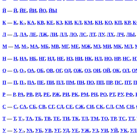
Й
—
Й
,
ЙЕ
,
ЙИ
,
ЙО
,
ЙЫ
К
—
К
,
К-
,
КА
,
КВ
,
КЕ
,
КЗ
,
КИ
,
КЛ
,
КМ
,
КН
,
КО
,
КП
,
КР
,
К
Л
—
Л
,
ЛА
,
ЛЕ
,
ЛЖ
,
ЛИ
,
ЛЛ
,
ЛО
,
ЛС
,
ЛТ
,
ЛУ
,
ЛХ
,
ЛЧ
,
ЛЫ
М
—
М
,
М-
,
МА
,
МБ
,
МВ
,
МГ
,
МЕ
,
МЖ
,
МЗ
,
МИ
,
МК
,
МЛ
,
Н
—
Н
,
НА
,
НБ
,
НГ
,
НД
,
НЕ
,
НЗ
,
НИ
,
НК
,
НЛ
,
НО
,
НР
,
НС
,
Н
О
—
О
,
О-
,
ОА
,
ОБ
,
ОВ
,
ОГ
,
ОД
,
ОЖ
,
ОЗ
,
ОИ
,
ОЙ
,
ОК
,
ОЛ
,
О
П
—
П
,
П-
,
ПА
,
ПЕ
,
ПИ
,
ПЛ
,
ПМ
,
ПН
,
ПО
,
ПП
,
ПР
,
ПС
,
ПТ
,
П
Р
—
Р
,
РА
,
РВ
,
РД
,
РЕ
,
РЖ
,
РИ
,
РК
,
РМ
,
РН
,
РО
,
РТ
,
РУ
,
РФ
,
С
—
С
,
СА
,
СБ
,
СВ
,
СГ
,
СД
,
СЕ
,
СЖ
,
СИ
,
СК
,
СЛ
,
СМ
,
СН
,
Т
—
Т
,
Т-
,
ТА
,
ТБ
,
ТВ
,
ТЕ
,
ТИ
,
ТК
,
ТЛ
,
ТМ
,
ТО
,
ТР
,
ТС
,
ТТ
,
У
—
У
,
У-
,
УА
,
УБ
,
УВ
,
УГ
,
УД
,
УЕ
,
УЖ
,
УЗ
,
УИ
,
УЙ
,
УК
,
УЛ