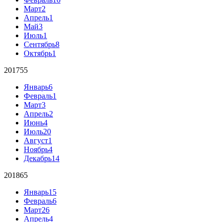
Март
2
Апрель
1
Май
3
Июль
1
Сентябрь
8
Октябрь
1
2017
55
Январь
6
Февраль
1
Март
3
Апрель
2
Июнь
4
Июль
20
Август
1
Ноябрь
4
Декабрь
14
2018
65
Январь
15
Февраль
6
Март
26
Апрель
4