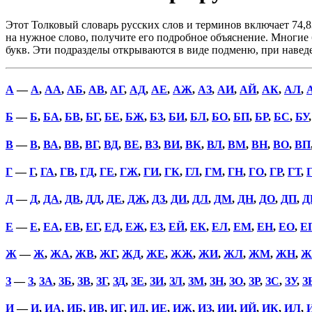
Этот Толковый словарь русских слов и терминов включает 74,8
на нужное слово, получите его подробное объяснение. Многие б
букв. Эти подразделы открываются в виде подменю, при наве
А
—
А
,
АА
,
АБ
,
АВ
,
АГ
,
АД
,
АЕ
,
АЖ
,
АЗ
,
АИ
,
АЙ
,
АК
,
АЛ
,
Б
—
Б
,
БА
,
БВ
,
БГ
,
БЕ
,
БЖ
,
БЗ
,
БИ
,
БЛ
,
БО
,
БП
,
БР
,
БС
,
БУ
В
—
В
,
ВА
,
ВВ
,
ВГ
,
ВД
,
ВЕ
,
ВЗ
,
ВИ
,
ВК
,
ВЛ
,
ВМ
,
ВН
,
ВО
,
ВП
Г
—
Г
,
ГА
,
ГВ
,
ГД
,
ГЕ
,
ГЖ
,
ГИ
,
ГК
,
ГЛ
,
ГМ
,
ГН
,
ГО
,
ГР
,
ГТ
,
Д
—
Д
,
ДА
,
ДВ
,
ДД
,
ДЕ
,
ДЖ
,
ДЗ
,
ДИ
,
ДЛ
,
ДМ
,
ДН
,
ДО
,
ДП
,
Д
Е
—
Е
,
ЕА
,
ЕВ
,
ЕГ
,
ЕД
,
ЕЖ
,
ЕЗ
,
ЕЙ
,
ЕК
,
ЕЛ
,
ЕМ
,
ЕН
,
ЕО
,
Е
Ж
—
Ж
,
ЖА
,
ЖВ
,
ЖГ
,
ЖД
,
ЖЕ
,
ЖЖ
,
ЖИ
,
ЖЛ
,
ЖМ
,
ЖН
,
Ж
З
—
З
,
ЗА
,
ЗБ
,
ЗВ
,
ЗГ
,
ЗД
,
ЗЕ
,
ЗИ
,
ЗЛ
,
ЗМ
,
ЗН
,
ЗО
,
ЗР
,
ЗС
,
ЗУ
,
З
И
—
И
,
ИА
,
ИБ
,
ИВ
,
ИГ
,
ИД
,
ИЕ
,
ИЖ
,
ИЗ
,
ИИ
,
ИЙ
,
ИК
,
ИЛ
,