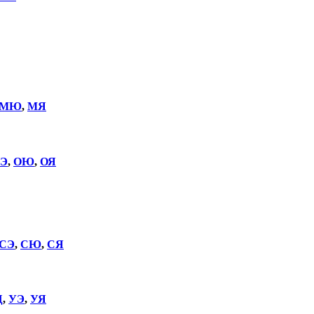
МЮ
,
МЯ
Э
,
ОЮ
,
ОЯ
СЭ
,
СЮ
,
СЯ
Щ
,
УЭ
,
УЯ