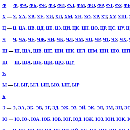
Ф
—
Ф
,
ФА
,
ФБ
,
ФЕ
,
ФЗ
,
ФИ
,
ФЛ
,
ФМ
,
ФО
,
ФР
,
ФТ
,
ФУ
,
Ф
Х
—
Х
,
ХА
,
ХВ
,
ХЕ
,
ХИ
,
ХЛ
,
ХМ
,
ХН
,
ХО
,
ХР
,
ХТ
,
ХУ
,
ХШ
,
Ц
—
Ц
,
ЦА
,
ЦВ
,
ЦД
,
ЦЕ
,
ЦЗ
,
ЦИ
,
ЦК
,
ЦН
,
ЦО
,
ЦР
,
ЦС
,
ЦУ
,
Ц
Ч
—
Ч
,
ЧА
,
ЧЕ
,
ЧЖ
,
ЧИ
,
ЧК
,
ЧЛ
,
ЧМ
,
ЧО
,
ЧР
,
ЧТ
,
ЧУ
,
ЧХ
,
Ш
—
Ш
,
ША
,
ШВ
,
ШЕ
,
ШИ
,
ШК
,
ШЛ
,
ШМ
,
ШН
,
ШО
,
Ш
Щ
—
Щ
,
ЩА
,
ЩЕ
,
ЩИ
,
ЩО
,
ЩУ
Ъ
Ы
—
Ы
,
ЫГ
,
ЫЛ
,
ЫН
,
ЫО
,
ЫП
,
ЫР
Ь
Э
—
Э
,
ЭА
,
ЭБ
,
ЭВ
,
ЭГ
,
ЭД
,
ЭЖ
,
ЭЗ
,
ЭЙ
,
ЭК
,
ЭЛ
,
ЭМ
,
ЭН
,
Э
Ю
—
Ю
,
Ю-
,
ЮА
,
ЮБ
,
ЮВ
,
ЮГ
,
ЮД
,
ЮЖ
,
ЮЗ
,
ЮЙ
,
ЮК
,