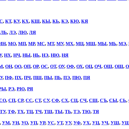
С
,
КТ
,
КУ
,
КХ
,
КШ
,
КЫ
,
КЬ
,
КЭ
,
КЮ
,
КЯ
,
ЛЬ
,
ЛЭ
,
ЛЮ
,
ЛЯ
МН
,
МО
,
МП
,
МР
,
МС
,
МТ
,
МУ
,
МХ
,
МЦ
,
МШ
,
МЫ
,
МЬ
,
МЭ
,
У
,
НХ
,
НЧ
,
НЫ
,
НЬ
,
НЭ
,
НЮ
,
НЯ
М
,
ОН
,
ОО
,
ОП
,
ОР
,
ОС
,
ОТ
,
ОУ
,
ОФ
,
ОХ
,
ОЦ
,
ОЧ
,
ОШ
,
ОЩ
,
О
У
,
ПФ
,
ПХ
,
ПЧ
,
ПШ
,
ПЫ
,
ПЬ
,
ПЭ
,
ПЮ
,
ПЯ
РЫ
,
РЭ
,
РЮ
,
РЯ
СО
,
СП
,
СР
,
СС
,
СТ
,
СУ
,
СФ
,
СХ
,
СЦ
,
СЧ
,
СШ
,
СЪ
,
СЫ
,
СЬ
,
ТУ
,
ТФ
,
ТХ
,
ТЦ
,
ТЧ
,
ТШ
,
ТЫ
,
ТЬ
,
ТЭ
,
ТЮ
,
ТЯ
,
УМ
,
УН
,
УО
,
УП
,
УР
,
УС
,
УТ
,
УУ
,
УФ
,
УХ
,
УЦ
,
УЧ
,
УШ
,
У