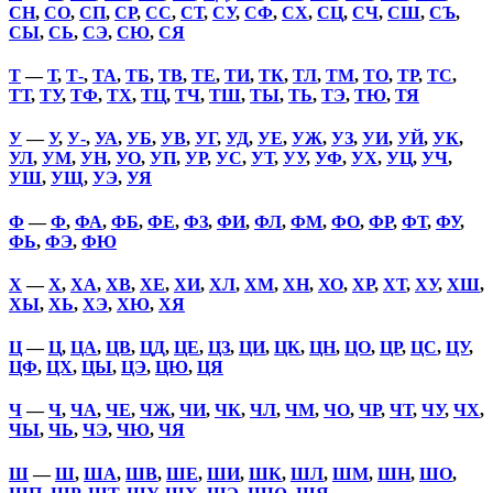
СН
,
СО
,
СП
,
СР
,
СС
,
СТ
,
СУ
,
СФ
,
СХ
,
СЦ
,
СЧ
,
СШ
,
СЪ
,
СЫ
,
СЬ
,
СЭ
,
СЮ
,
СЯ
Т
—
Т
,
Т-
,
ТА
,
ТБ
,
ТВ
,
ТЕ
,
ТИ
,
ТК
,
ТЛ
,
ТМ
,
ТО
,
ТР
,
ТС
,
ТТ
,
ТУ
,
ТФ
,
ТХ
,
ТЦ
,
ТЧ
,
ТШ
,
ТЫ
,
ТЬ
,
ТЭ
,
ТЮ
,
ТЯ
У
—
У
,
У-
,
УА
,
УБ
,
УВ
,
УГ
,
УД
,
УЕ
,
УЖ
,
УЗ
,
УИ
,
УЙ
,
УК
,
УЛ
,
УМ
,
УН
,
УО
,
УП
,
УР
,
УС
,
УТ
,
УУ
,
УФ
,
УХ
,
УЦ
,
УЧ
,
УШ
,
УЩ
,
УЭ
,
УЯ
Ф
—
Ф
,
ФА
,
ФБ
,
ФЕ
,
ФЗ
,
ФИ
,
ФЛ
,
ФМ
,
ФО
,
ФР
,
ФТ
,
ФУ
,
ФЬ
,
ФЭ
,
ФЮ
Х
—
Х
,
ХА
,
ХВ
,
ХЕ
,
ХИ
,
ХЛ
,
ХМ
,
ХН
,
ХО
,
ХР
,
ХТ
,
ХУ
,
ХШ
,
ХЫ
,
ХЬ
,
ХЭ
,
ХЮ
,
ХЯ
Ц
—
Ц
,
ЦА
,
ЦВ
,
ЦД
,
ЦЕ
,
ЦЗ
,
ЦИ
,
ЦК
,
ЦН
,
ЦО
,
ЦР
,
ЦС
,
ЦУ
,
ЦФ
,
ЦХ
,
ЦЫ
,
ЦЭ
,
ЦЮ
,
ЦЯ
Ч
—
Ч
,
ЧА
,
ЧЕ
,
ЧЖ
,
ЧИ
,
ЧК
,
ЧЛ
,
ЧМ
,
ЧО
,
ЧР
,
ЧТ
,
ЧУ
,
ЧХ
,
ЧЫ
,
ЧЬ
,
ЧЭ
,
ЧЮ
,
ЧЯ
Ш
—
Ш
,
ША
,
ШВ
,
ШЕ
,
ШИ
,
ШК
,
ШЛ
,
ШМ
,
ШН
,
ШО
,