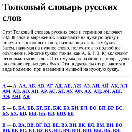
Толковый словарь русских
слов
Этот Толковый словарь русских слов и терминов включает
74,838 слов и выражений. Нажимайте на нужную букву и
получите список всех слов, начинающихся на эту букву.
Затем, нажимая на нужное слово, получите его подробное
объяснение. Многие буквы (такие, как А, Б, Г, З, К) включают
несколько тысячь слов. Поэтому мы их разбили на подразделы
на основе первых двух букв. Эти подразделы открываются в
виде подменю, при наведении мышкой на нужную букву.
А
—
А
,
АА
,
АБ
,
АВ
,
АГ
,
АД
,
АЕ
,
АЖ
,
АЗ
,
АИ
,
АЙ
,
АК
,
АЛ
,
АМ
,
АН
,
АО
,
АП
,
АР
,
АС
,
АТ
,
АУ
,
АФ
,
АХ
,
АЦ
,
АЧ
,
АШ
,
АЭ
,
АЮ
,
АЯ
Б
—
Б
,
БА
,
БВ
,
БГ
,
БЕ
,
БЖ
,
БЗ
,
БИ
,
БЛ
,
БО
,
БП
,
БР
,
БС
,
БУ
,
БХ
,
БЦ
,
БЫ
,
БЬ
,
БЭ
,
БЮ
,
БЯ
В
—
В
,
ВА
,
ВВ
,
ВГ
,
ВД
,
ВЕ
,
ВЗ
,
ВИ
,
ВК
,
ВЛ
,
ВМ
,
ВН
,
ВО
,
ВП
,
ВР
,
ВС
,
ВТ
,
ВУ
,
ВХ
,
ВЦ
,
ВЧ
,
ВШ
,
ВЩ
,
ВЫ
,
ВЬ
,
ВЭ
,