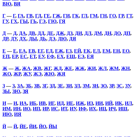
ВЮ
,
ВЯ
Г
—
Г
,
ГА
,
ГВ
,
ГД
,
ГЕ
,
ГЖ
,
ГИ
,
ГК
,
ГЛ
,
ГМ
,
ГН
,
ГО
,
ГР
,
ГТ
,
ГУ
,
ГХ
,
ГЫ
,
ГЬ
,
ГЭ
,
ГЮ
,
ГЯ
Д
—
Д
,
ДА
,
ДВ
,
ДД
,
ДЕ
,
ДЖ
,
ДЗ
,
ДИ
,
ДЛ
,
ДМ
,
ДН
,
ДО
,
ДП
,
ДР
,
ДУ
,
ДХ
,
ДЫ
,
ДЬ
,
ДЭ
,
ДЮ
,
ДЯ
Е
—
Е
,
ЕА
,
ЕВ
,
ЕГ
,
ЕД
,
ЕЖ
,
ЕЗ
,
ЕЙ
,
ЕК
,
ЕЛ
,
ЕМ
,
ЕН
,
ЕО
,
ЕП
,
ЕР
,
ЕС
,
ЕТ
,
ЕУ
,
ЕФ
,
ЕХ
,
ЕШ
,
ЕЭ
,
ЕЯ
Ж
—
Ж
,
ЖА
,
ЖВ
,
ЖГ
,
ЖД
,
ЖЕ
,
ЖЖ
,
ЖИ
,
ЖЛ
,
ЖМ
,
ЖН
,
ЖО
,
ЖР
,
ЖУ
,
ЖЭ
,
ЖЮ
,
ЖЯ
З
—
З
,
ЗА
,
ЗБ
,
ЗВ
,
ЗГ
,
ЗД
,
ЗЕ
,
ЗИ
,
ЗЛ
,
ЗМ
,
ЗН
,
ЗО
,
ЗР
,
ЗС
,
ЗУ
,
ЗЫ
,
ЗЮ
,
ЗЯ
И
—
И
,
ИА
,
ИБ
,
ИВ
,
ИГ
,
ИД
,
ИЕ
,
ИЖ
,
ИЗ
,
ИИ
,
ИЙ
,
ИК
,
ИЛ
,
ИМ
,
ИН
,
ИО
,
ИП
,
ИР
,
ИС
,
ИТ
,
ИУ
,
ИФ
,
ИХ
,
ИЦ
,
ИЧ
,
ИШ
,
ИЮ
,
ИЯ
Й
—
Й
,
ЙЕ
,
ЙИ
,
ЙО
,
ЙЫ