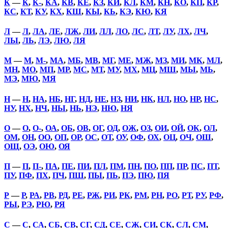
К
—
К
,
К-
,
КА
,
КВ
,
КЕ
,
КЗ
,
КИ
,
КЛ
,
КМ
,
КН
,
КО
,
КП
,
КР
,
КС
,
КТ
,
КУ
,
КХ
,
КШ
,
КЫ
,
КЬ
,
КЭ
,
КЮ
,
КЯ
Л
—
Л
,
ЛА
,
ЛЕ
,
ЛЖ
,
ЛИ
,
ЛЛ
,
ЛО
,
ЛС
,
ЛТ
,
ЛУ
,
ЛХ
,
ЛЧ
,
ЛЫ
,
ЛЬ
,
ЛЭ
,
ЛЮ
,
ЛЯ
М
—
М
,
М-
,
МА
,
МБ
,
МВ
,
МГ
,
МЕ
,
МЖ
,
МЗ
,
МИ
,
МК
,
МЛ
,
МН
,
МО
,
МП
,
МР
,
МС
,
МТ
,
МУ
,
МХ
,
МЦ
,
МШ
,
МЫ
,
МЬ
,
МЭ
,
МЮ
,
МЯ
Н
—
Н
,
НА
,
НБ
,
НГ
,
НД
,
НЕ
,
НЗ
,
НИ
,
НК
,
НЛ
,
НО
,
НР
,
НС
,
НУ
,
НХ
,
НЧ
,
НЫ
,
НЬ
,
НЭ
,
НЮ
,
НЯ
О
—
О
,
О-
,
ОА
,
ОБ
,
ОВ
,
ОГ
,
ОД
,
ОЖ
,
ОЗ
,
ОИ
,
ОЙ
,
ОК
,
ОЛ
,
ОМ
,
ОН
,
ОО
,
ОП
,
ОР
,
ОС
,
ОТ
,
ОУ
,
ОФ
,
ОХ
,
ОЦ
,
ОЧ
,
ОШ
,
ОЩ
,
ОЭ
,
ОЮ
,
ОЯ
П
—
П
,
П-
,
ПА
,
ПЕ
,
ПИ
,
ПЛ
,
ПМ
,
ПН
,
ПО
,
ПП
,
ПР
,
ПС
,
ПТ
,
ПУ
,
ПФ
,
ПХ
,
ПЧ
,
ПШ
,
ПЫ
,
ПЬ
,
ПЭ
,
ПЮ
,
ПЯ
Р
—
Р
,
РА
,
РВ
,
РД
,
РЕ
,
РЖ
,
РИ
,
РК
,
РМ
,
РН
,
РО
,
РТ
,
РУ
,
РФ
,
РЫ
,
РЭ
,
РЮ
,
РЯ
С
—
С
,
СА
,
СБ
,
СВ
,
СГ
,
СД
,
СЕ
,
СЖ
,
СИ
,
СК
,
СЛ
,
СМ
,