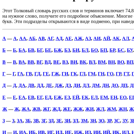
Этот Толковый словарь русских слов и терминов включает 74,8
на нужное слово, получите его подробное объяснение. Многие б
букв. Эти подразделы открываются в виде подменю, при наве
А
—
А
,
АА
,
АБ
,
АВ
,
АГ
,
АД
,
АЕ
,
АЖ
,
АЗ
,
АИ
,
АЙ
,
АК
,
АЛ
,
Б
—
Б
,
БА
,
БВ
,
БГ
,
БЕ
,
БЖ
,
БЗ
,
БИ
,
БЛ
,
БО
,
БП
,
БР
,
БС
,
БУ
В
—
В
,
ВА
,
ВВ
,
ВГ
,
ВД
,
ВЕ
,
ВЗ
,
ВИ
,
ВК
,
ВЛ
,
ВМ
,
ВН
,
ВО
,
ВП
Г
—
Г
,
ГА
,
ГВ
,
ГД
,
ГЕ
,
ГЖ
,
ГИ
,
ГК
,
ГЛ
,
ГМ
,
ГН
,
ГО
,
ГР
,
ГТ
,
Д
—
Д
,
ДА
,
ДВ
,
ДД
,
ДЕ
,
ДЖ
,
ДЗ
,
ДИ
,
ДЛ
,
ДМ
,
ДН
,
ДО
,
ДП
,
Д
Е
—
Е
,
ЕА
,
ЕВ
,
ЕГ
,
ЕД
,
ЕЖ
,
ЕЗ
,
ЕЙ
,
ЕК
,
ЕЛ
,
ЕМ
,
ЕН
,
ЕО
,
Е
Ж
—
Ж
,
ЖА
,
ЖВ
,
ЖГ
,
ЖД
,
ЖЕ
,
ЖЖ
,
ЖИ
,
ЖЛ
,
ЖМ
,
ЖН
,
Ж
З
—
З
,
ЗА
,
ЗБ
,
ЗВ
,
ЗГ
,
ЗД
,
ЗЕ
,
ЗИ
,
ЗЛ
,
ЗМ
,
ЗН
,
ЗО
,
ЗР
,
ЗС
,
ЗУ
,
З
И
—
И
,
ИА
,
ИБ
,
ИВ
,
ИГ
,
ИД
,
ИЕ
,
ИЖ
,
ИЗ
,
ИИ
,
ИЙ
,
ИК
,
ИЛ
,