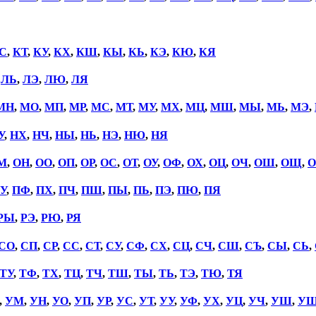
С
,
КТ
,
КУ
,
КХ
,
КШ
,
КЫ
,
КЬ
,
КЭ
,
КЮ
,
КЯ
,
ЛЬ
,
ЛЭ
,
ЛЮ
,
ЛЯ
МН
,
МО
,
МП
,
МР
,
МС
,
МТ
,
МУ
,
МХ
,
МЦ
,
МШ
,
МЫ
,
МЬ
,
МЭ
,
У
,
НХ
,
НЧ
,
НЫ
,
НЬ
,
НЭ
,
НЮ
,
НЯ
М
,
ОН
,
ОО
,
ОП
,
ОР
,
ОС
,
ОТ
,
ОУ
,
ОФ
,
ОХ
,
ОЦ
,
ОЧ
,
ОШ
,
ОЩ
,
О
У
,
ПФ
,
ПХ
,
ПЧ
,
ПШ
,
ПЫ
,
ПЬ
,
ПЭ
,
ПЮ
,
ПЯ
РЫ
,
РЭ
,
РЮ
,
РЯ
СО
,
СП
,
СР
,
СС
,
СТ
,
СУ
,
СФ
,
СХ
,
СЦ
,
СЧ
,
СШ
,
СЪ
,
СЫ
,
СЬ
,
ТУ
,
ТФ
,
ТХ
,
ТЦ
,
ТЧ
,
ТШ
,
ТЫ
,
ТЬ
,
ТЭ
,
ТЮ
,
ТЯ
,
УМ
,
УН
,
УО
,
УП
,
УР
,
УС
,
УТ
,
УУ
,
УФ
,
УХ
,
УЦ
,
УЧ
,
УШ
,
У