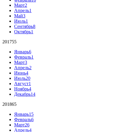
Март
2
Апрель
1
Май
3
Июль
1
Сентябрь
8
Октябрь
1
2017
55
Январь
6
Февраль
1
Март
3
Апрель
2
Июнь
4
Июль
20
Август
1
Ноябрь
4
Декабрь
14
2018
65
Январь
15
Февраль
6
Март
26
Апрель
4