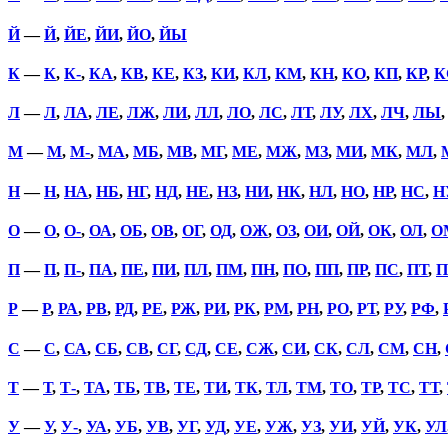
Й
—
Й
,
ЙЕ
,
ЙИ
,
ЙО
,
ЙЫ
К
—
К
,
К-
,
КА
,
КВ
,
КЕ
,
КЗ
,
КИ
,
КЛ
,
КМ
,
КН
,
КО
,
КП
,
КР
,
К
Л
—
Л
,
ЛА
,
ЛЕ
,
ЛЖ
,
ЛИ
,
ЛЛ
,
ЛО
,
ЛС
,
ЛТ
,
ЛУ
,
ЛХ
,
ЛЧ
,
ЛЫ
М
—
М
,
М-
,
МА
,
МБ
,
МВ
,
МГ
,
МЕ
,
МЖ
,
МЗ
,
МИ
,
МК
,
МЛ
,
Н
—
Н
,
НА
,
НБ
,
НГ
,
НД
,
НЕ
,
НЗ
,
НИ
,
НК
,
НЛ
,
НО
,
НР
,
НС
,
Н
О
—
О
,
О-
,
ОА
,
ОБ
,
ОВ
,
ОГ
,
ОД
,
ОЖ
,
ОЗ
,
ОИ
,
ОЙ
,
ОК
,
ОЛ
,
О
П
—
П
,
П-
,
ПА
,
ПЕ
,
ПИ
,
ПЛ
,
ПМ
,
ПН
,
ПО
,
ПП
,
ПР
,
ПС
,
ПТ
,
П
Р
—
Р
,
РА
,
РВ
,
РД
,
РЕ
,
РЖ
,
РИ
,
РК
,
РМ
,
РН
,
РО
,
РТ
,
РУ
,
РФ
,
С
—
С
,
СА
,
СБ
,
СВ
,
СГ
,
СД
,
СЕ
,
СЖ
,
СИ
,
СК
,
СЛ
,
СМ
,
СН
,
Т
—
Т
,
Т-
,
ТА
,
ТБ
,
ТВ
,
ТЕ
,
ТИ
,
ТК
,
ТЛ
,
ТМ
,
ТО
,
ТР
,
ТС
,
ТТ
,
У
—
У
,
У-
,
УА
,
УБ
,
УВ
,
УГ
,
УД
,
УЕ
,
УЖ
,
УЗ
,
УИ
,
УЙ
,
УК
,
УЛ