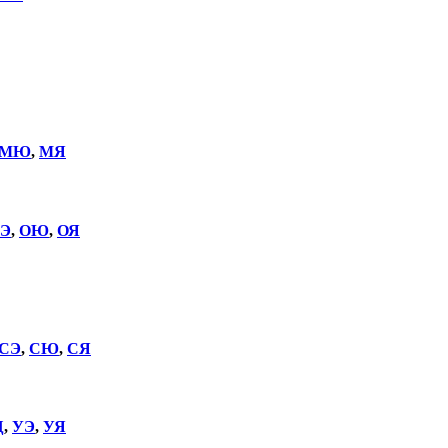
МЮ
,
МЯ
Э
,
ОЮ
,
ОЯ
СЭ
,
СЮ
,
СЯ
Щ
,
УЭ
,
УЯ