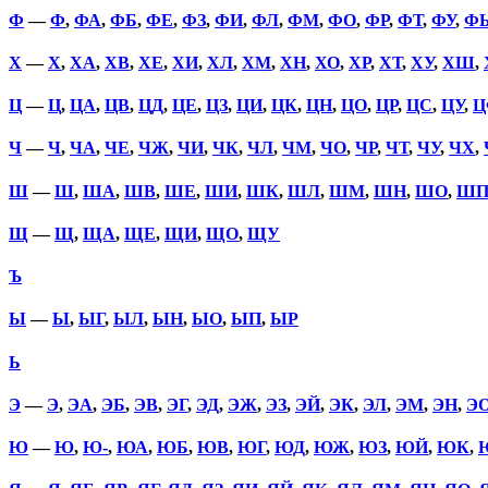
Ф
—
Ф
,
ФА
,
ФБ
,
ФЕ
,
ФЗ
,
ФИ
,
ФЛ
,
ФМ
,
ФО
,
ФР
,
ФТ
,
ФУ
,
Ф
Х
—
Х
,
ХА
,
ХВ
,
ХЕ
,
ХИ
,
ХЛ
,
ХМ
,
ХН
,
ХО
,
ХР
,
ХТ
,
ХУ
,
ХШ
,
Ц
—
Ц
,
ЦА
,
ЦВ
,
ЦД
,
ЦЕ
,
ЦЗ
,
ЦИ
,
ЦК
,
ЦН
,
ЦО
,
ЦР
,
ЦС
,
ЦУ
,
Ц
Ч
—
Ч
,
ЧА
,
ЧЕ
,
ЧЖ
,
ЧИ
,
ЧК
,
ЧЛ
,
ЧМ
,
ЧО
,
ЧР
,
ЧТ
,
ЧУ
,
ЧХ
,
Ш
—
Ш
,
ША
,
ШВ
,
ШЕ
,
ШИ
,
ШК
,
ШЛ
,
ШМ
,
ШН
,
ШО
,
Ш
Щ
—
Щ
,
ЩА
,
ЩЕ
,
ЩИ
,
ЩО
,
ЩУ
Ъ
Ы
—
Ы
,
ЫГ
,
ЫЛ
,
ЫН
,
ЫО
,
ЫП
,
ЫР
Ь
Э
—
Э
,
ЭА
,
ЭБ
,
ЭВ
,
ЭГ
,
ЭД
,
ЭЖ
,
ЭЗ
,
ЭЙ
,
ЭК
,
ЭЛ
,
ЭМ
,
ЭН
,
Э
Ю
—
Ю
,
Ю-
,
ЮА
,
ЮБ
,
ЮВ
,
ЮГ
,
ЮД
,
ЮЖ
,
ЮЗ
,
ЮЙ
,
ЮК
,