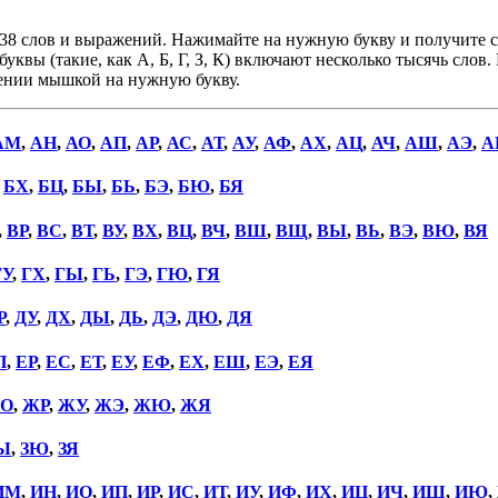
38 слов и выражений. Нажимайте на нужную букву и получите сп
уквы (такие, как А, Б, Г, З, К) включают несколько тысячь слов
дении мышкой на нужную букву.
АМ
,
АН
,
АО
,
АП
,
АР
,
АС
,
АТ
,
АУ
,
АФ
,
АХ
,
АЦ
,
АЧ
,
АШ
,
АЭ
,
А
,
БХ
,
БЦ
,
БЫ
,
БЬ
,
БЭ
,
БЮ
,
БЯ
,
ВР
,
ВС
,
ВТ
,
ВУ
,
ВХ
,
ВЦ
,
ВЧ
,
ВШ
,
ВЩ
,
ВЫ
,
ВЬ
,
ВЭ
,
ВЮ
,
ВЯ
ГУ
,
ГХ
,
ГЫ
,
ГЬ
,
ГЭ
,
ГЮ
,
ГЯ
Р
,
ДУ
,
ДХ
,
ДЫ
,
ДЬ
,
ДЭ
,
ДЮ
,
ДЯ
П
,
ЕР
,
ЕС
,
ЕТ
,
ЕУ
,
ЕФ
,
ЕХ
,
ЕШ
,
ЕЭ
,
ЕЯ
О
,
ЖР
,
ЖУ
,
ЖЭ
,
ЖЮ
,
ЖЯ
Ы
,
ЗЮ
,
ЗЯ
ИМ
,
ИН
,
ИО
,
ИП
,
ИР
,
ИС
,
ИТ
,
ИУ
,
ИФ
,
ИХ
,
ИЦ
,
ИЧ
,
ИШ
,
ИЮ
,